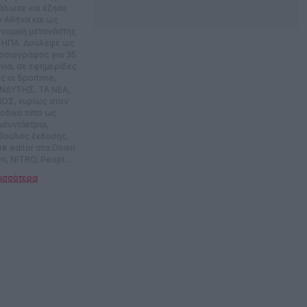
άλωσε και έζησε
ν Αθήνα και ως
ονομική μετανάστης
ς ΗΠΑ. Δούλεψε ως
οσιογράφος για 35
νια, σε εφημερίδες
ς οι Sportime,
ΝΔΥΤΗΣ, ΤΑ ΝΕΑ,
ΟΣ, κυρίως στον
ιοδικό τύπο ως
ισυντάκτρια,
βουλος έκδοσης,
ure editor στα Down
n, NITRO, People,
Esquire, In Style
. Έκανε
ιοφωνικές
ομπές στον Planet
στην ΕΡΑ. Έχει
ψει το σίριαλ Sex
olution που
χτηκε στον ΑΝΤ1.
μετείχε σε πλήθος
εοπτικών εκπομπών
δημιουργικό
αμικό, αλλά