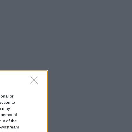
 Δουβλίνο με τον
υγο και τις κόρες
sonal or
ection to
ou may
 personal
out of the
 downstream