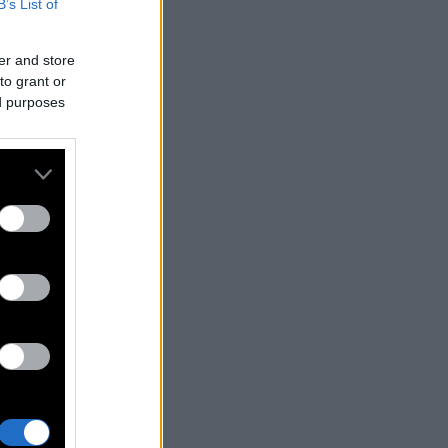
B’s List of
er and store
to grant or
ed purposes