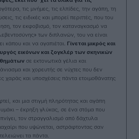
γότερα, τις μνήμες, τις ελπίδες, την αγάπη, τη
σεις, τις ειδικές και μπορεί περιττές, που του
νηση, τον εκφοβισμό, τον καταναγκασμό να
λεβεντοσύνης» των διπλανών, του να είναι
ει κάπου και να αγαπιέται.
Γίνεται μικρός και
υργός εικόνων και ζογκλέρ των σκηνικών
σθημάτων
σε εκτονωτικά γέλια και
άνιασμα και χορευτής σε νύχτες που δεν
ς χαράς και υποσχέσεις πάντα ετοιμοθάνατης
εί, και μια στιγμή πληρότητας και αγάπη
ουμάκι – έκρηξη γλύκας, σε ένα στόμα που
υ πνίγει, τον στραγγαλισμό από δάχτυλα
μαχαίρι που υψώνεται, αστράφτοντας σαν
τελειώνει τα πάντα.