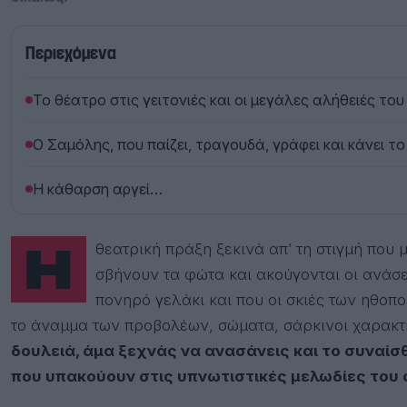
Περιεχόμενα
Το θέατρο στις γειτονιές και οι μεγάλες αλήθειές του
Ο Σαμόλης, που παίζει, τραγουδά, γράφει και κάνει το
Η κάθαρση αργεί…
Η θεατρική πράξη ξεκινά απ’ τη στιγμή που μπαίνεις, που κάθεσαι στη θέση σου, που
σβήνουν τα φώτα και ακούγονται οι ανάσε
πονηρό γελάκι και που οι σκιές των ηθοπο
το άναμμα των προβολέων, σώματα, σάρκινοι χαρακτ
δουλειά, άμα ξεχνάς να ανασάνεις και το συναίσ
που υπακούουν στις υπνωτιστικές μελωδίες του 