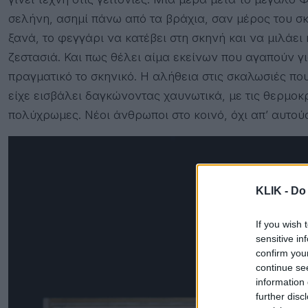
σελήνη, ασημί πάνω από τα βράχια, σαν μέρος του σκη
ξανά, το φεγγάρι να κατέβει στη σκηνή και να μιλάει 
ζεστασιά. Και πως θέλει αίμα εκείνων που αγαπούν γι
πραγματικό το σκηνικό. Η αλήθεια στις σκαλωσιές πο
είχε εισβάλει δαγκώνοντας χαυνωτικά, με τις θερμοκρ
πολύχρωμες. Νέοι άνθρωποι στο κοινό, όχι απ’ αυτού
KLIK -
Do 
If you wish 
sensitive in
confirm you
continue se
information 
further disc