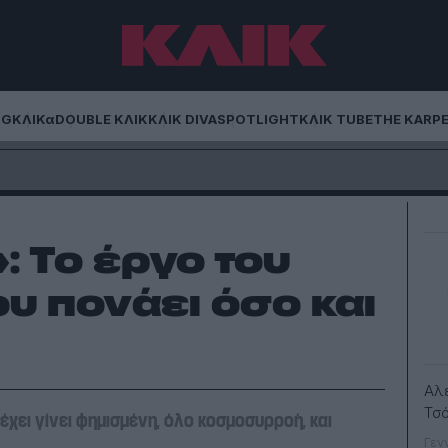
NG
ΚΛΙΚα
DOUBLE ΚΛΙΚ
ΚΛΙΚ DIVA
SPOTLIGHT
ΚΛΙΚ TUBE
THE KARP
 Το έργο του
υ πονάει όσο και
Αλ
Τσ
χει γίνει φημισμένη, όλο κοσμοσυρροή, και
Γεν