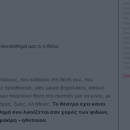
μεγ
στη
οικ
στι
δημ
χρό
όπω
ΕΠΕ
ΕΘΝ
 συναίσθημά μας ό,τι θέλει
περ
αρχ
σύμ
fig
Tow
OK, 
καλ
ραδ
ς προσδοκίας, κάτι μικρά βηχαλάκια, κάποιο
εκπ
και 
ιών παίρνουν θέση στο σκοτάδι για να είναι, με
γρά
Rev
ήρες, ζωές, αλήθειες.
Το θέατρο έχει κάνει
παί
θημά σου λικνίζεται σαν χορός των φιδιών,
Συμ
τηλ
φακίρη – ηθοποιού
.
ως 
δυν