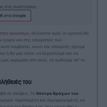
πέρ
τις
ς στις αναζητήσεις
εκπ
Ανα
Κ στη Google
Αλι
Μελ
Σκο
Τσι
τητα αγνώστων, αλλόκοτα ιερά. Οι κριτικοί θα
Συν
εκπ
υ έργου και στις ισορροπίες των
«ρα
υτό συμβαίνει, κοινό και υποκριτές έχουμε
του
Κωσ
που ή θα μας κάνει να ξεχαστούμε και να
Ιωά
το 
 μας γκρεμίσει στο κενό, να σωθούμε απ’ το
Town. Έχει 
εννι
τελε
μυθ
Amer
 αλήθειές του
εκδ
Ελλ
το 
ηθά σε σκέψεις. Το
Θέατρο Βράχων του
Το 
χει
ερημιά, παρατημένη και περιφρονημένη, να
ηλε
 Φεγγάρι της Φράουλας, έχει καρφωθεί η
Car