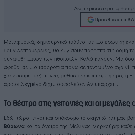
Δες περισσότερα άρθρα μα
Πρόσθεσε το ΚΛΙ
Μεταφυσικά, δημιουργικά ισόθεα, σε μια ερωτική ενό
δουν λεπτομέρειες, θα ζυγίσουν ποσοστά στη δομή το
συναισθημάτων των ηθοποιών. Καλά κάνουν! Μα όσο α
αφεθεί σε μια ισορροπία πάνω σε τεντωμένο σχοινί, 
χορέψουμε μαζί ταγκό, μεθυστικό και παράφορο, ή θα
αραιοπλεγμένο δίχτυ ασφαλείας. Αν υπάρχει…
Το θέατρο στις γειτονιές και οι μεγάλες
Εδώ, τώρα, είναι και απόκοσμο το σκηνικό και μας βο
Βύρωνα
και το όνειρο της Μελίνας Μερκούρη: κάθε 
γίνει τέχνη στις γειτονιές. Μια μέρα μετά το μεγάλο