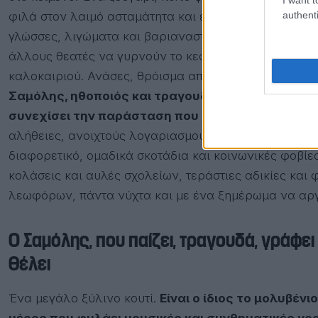
authenti
φιλά στον λαιμό ασταμάτητα και εγώ ψάχνω να βολε
γλώσσες, λιγώματα και βαριαναστεναγμούς. Κάπου μ
άλλους θεατές να γυρνούν το κεφάλι, ψάχνοντας το
καλοκαιριού. Ανάσες, θρόισμα από βεντάλιες, λίγα τζ
Σαμόλης, ηθοποιός και τραγουδιστής, ετοιμάζεται,
συνεχίσει την παράσταση που από στόμα σε στό
αλήθειες, ανοιχτούς λογαριασμούς, συλλογικά τραύμ
διαφορετικό, ομαδικά σκοτάδια και κοινωνικές φοβί
κολάσεις και αυλές σχολείων, τεράστιες αδικίες και
λεωφόρων, πάντα νύχτα και με ένα ξημέρωμα να αρ
Ο Σαμόλης, που παίζει, τραγουδά, γράφει 
θέλει
Ένα μεγάλο ξύλινο κουτί.
Είναι ο ίδιος το μολυβέν
μέρος που φυλάει μουσικές και συνθηματικές γραφέ