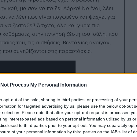
στο
νικού, μα σαν να παίζει Λόρκα! Να ‘ναι, λέει
σύζ
της.
και να λέει πως είναι παγωμένο και ψάχνει για
α να ζεσταθεί! Άσχετο, όλο και γύρω πιο
υ καθόμαστε, στην πνιγηρή ζέστη του Ιούλη, που
ασίες του, τις αισθήσεις. Βεντάλιες άνοιγαν,
ς που συνηθίζονται στις παραστάσεις.
Not Process My Personal Information
to opt-out of the sale, sharing to third parties, or processing of your per
formation for targeted advertising by us, please use the below opt-out s
r selection. Please note that after your opt-out request is processed y
eing interest-based ads based on personal information utilized by us or
disclosed to third parties prior to your opt-out. You may separately opt-
losure of your personal information by third parties on the IAB’s list of