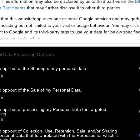
. This information may also be disclosed by us to third parties on the
IA
Participants
that may further disclose it to other third parties.
 that this website/app uses one or more Google services and may gath
including but not limited to your visit or usage behaviour. You may click 
 to Google and its third-party tags to use your data for below specifi
ogle consent section.
l Data Processing Opt Outs
o opt-out of the Sharing of my personal data.
In
o opt-out of the Sale of my Personal Data.
In
to opt-out of processing my Personal Data for Targeted
ing.
In
o opt-out of Collection, Use, Retention, Sale, and/or Sharing
ersonal Data that Is Unrelated with the Purposes for which it
lected.