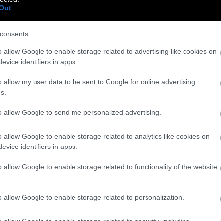
Out
consents
o allow Google to enable storage related to advertising like cookies on
evice identifiers in apps.
o allow my user data to be sent to Google for online advertising
s.
to allow Google to send me personalized advertising.
o allow Google to enable storage related to analytics like cookies on
evice identifiers in apps.
o allow Google to enable storage related to functionality of the website
αρά, ωραία, χρωματιστά αγόρια συναντιούνται
o allow Google to enable storage related to personalization.
δεί το έργο, χειμερινά, και θέλουν να σταθούν
 μπροστά μου και μου κόβει τη σκηνή. Αυτή τον
o allow Google to enable storage related to security, including