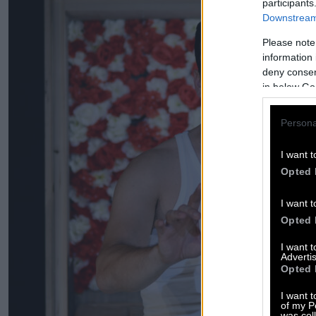
participants
Downstream 
Please note
information 
deny consent
in below Go
Persona
I want t
Opted 
I want t
Opted 
I want 
Advertis
Opted 
I want t
of my P
was col