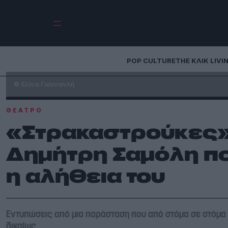
POP CULTURE
THE ΚΛΙΚ LIVI
© Ελίνα Γιουνανλή
ΘΈΑΤΡΟ
«Στρακαστρούκες»:
Δημήτρη Σαμόλη πο
η αλήθεια του
Εντυπώσεις από μια παράσταση που από στόμα σε στόμα έ
δικαίως.