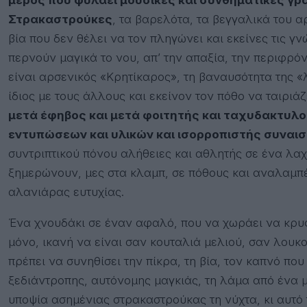
Στρακαστρούκες
, τα βαρελότα, τα βεγγαλικά του αρ
βία που δεν θέλει να τον πληγώνει και εκείνες τις γνώ
περνούν μαγικά το νου, απ’ την απαξία, την περιφρό
είναι αρσενικός «Κρητίκαρος», τη βαναυσότητα της «
ίδιος με τους άλλους και εκείνον τον πόθο να ταιριάζ
μετά έφηβος και μετά φοιτητής και ταχυδακτυλο
εντυπώσεων και υλικών και ισορροπιστής συναι
συντριπτικού πόνου αλήθειες και αθλητής σε ένα λαχ
ξημερώνουν, μες στα κλαμπ, σε πόθους και αναλαμπέ
αλανιάρας ευτυχίας.
Ένα χνουδάκι σε έναν αφαλό, που να χωράει να κρυφτ
μόνο, ικανή να είναι σαν κουταλιά μελιού, σαν λουκ
πρέπει να συνηθίσει την πίκρα, τη βία, τον καπνό πο
ξεδιάντροπης, αυτόνομης μαγκιάς, τη λάμα από ένα 
υποψία ασημένιας στρακαστρούκας τη νύχτα, κι αυτό 