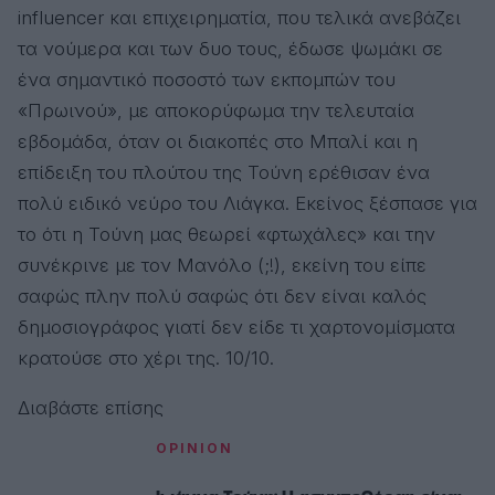
influencer και επιχειρηματία, που τελικά ανεβάζει
τα νούμερα και των δυο τους, έδωσε ψωμάκι σε
ένα σημαντικό ποσοστό των εκπομπών του
«Πρωινού», με αποκορύφωμα την τελευταία
εβδομάδα, όταν οι διακοπές στο Μπαλί και η
επίδειξη του πλούτου της Τούνη ερέθισαν ένα
πολύ ειδικό νεύρο του Λιάγκα. Εκείνος ξέσπασε για
το ότι η Τούνη μας θεωρεί «φτωχάλες» και την
συνέκρινε με τον Μανόλο (;!), εκείνη του είπε
σαφώς πλην πολύ σαφώς ότι δεν είναι καλός
δημοσιογράφος γιατί δεν είδε τι χαρτονομίσματα
κρατούσε στο χέρι της. 10/10.
Διαβάστε επίσης
OPINION