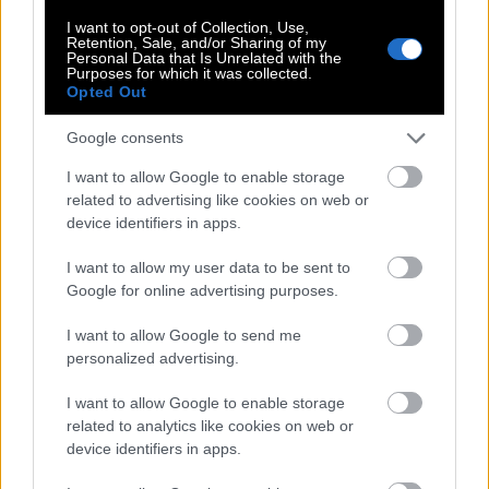
+ Bonus: 3 καυγάδες σε μία εκπομπή
I want to opt-out of Collection, Use,
Retention, Sale, and/or Sharing of my
Personal Data that Is Unrelated with the
Purposes for which it was collected.
Ο παρουσιαστής έκανε peak νωρίς, από τις 26
Opted Out
Ιανουαρίου, όταν πέτυχε χατ τρικ. Στην ίδια
εκπομπή κατάφερε να τσακωθεί με συνδικαλιστή,
Google consents
τραγουδιστή και φίλο-συνάδελφο, χωρίς να
I want to allow Google to enable storage
αφήσει έτσι κανένα επάγγελμα παραπονεμένο και
related to advertising like cookies on web or
device identifiers in apps.
κανέναν εμφανιζόμενο στην εκπομπή
αχαρακτήριστο. Δεν θα πούμε και εις ανώτερα…
I want to allow my user data to be sent to
Google for online advertising purposes.
Διαβάστε επίσης
I want to allow Google to send me
VIRAL
personalized advertising.
O Γιώργος Λιάγκας έσπασε όλα τα
I want to allow Google to enable storage
ρεκόρ: τρεις καβγάδες σε μία
related to analytics like cookies on web or
device identifiers in apps.
εκπομπή