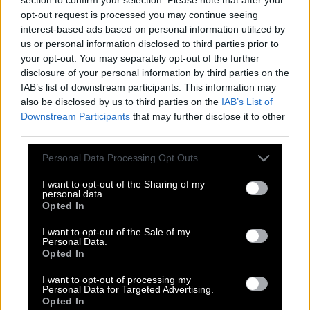
Δύο βουνά τσακώνονταν ή τι παθαίνεις όταν
opt-out request is processed you may continue seeing
interest-based ads based on personal information utilized by
κάνεις πανελίστες ανθρώπους χωρίς
us or personal information disclosed to third parties prior to
δημοσιογραφική εκπαίδευση. Πάνε να σου φάνε τη
your opt-out. You may separately opt-out of the further
δουλειά! Αυτό βίωσε κι ο Λιάγκας με τον
disclosure of your personal information by third parties on the
IAB’s list of downstream participants. This information may
«αστυνομικό αναλυτή» που δεν έβαζε γλώσσα
also be disclosed by us to third parties on the
IAB’s List of
μέσα του και τον έβγαλε εκτός εαυτού: «Θες να με
Downstream Participants
that may further disclose it to other
αντικαταστήσεις, αγόρι μου; Να πάω και εγώ για
third parties.
μπάνιο, ξέρεις τι ωραία μέρα έχει έξω; Μα την
Please note that this website/app uses one or more Google
Personal Data Processing Opt Outs
Παναγία, αν μπορείς να το καταφέρεις».
services and may gather and store information including but
not limited to your visit or usage behaviour. You may click to
I want to opt-out of the Sharing of my
personal data.
grant or deny consent to Google and its third-party tags to
Διαβάστε επίσης
Opted In
use your data for below specified purposes in below Google
TV
consent section.
I want to opt-out of the Sale of my
Personal Data.
Opted In
Τα νεύρα -και τα μούσια- του Λιάγκα, ο
Μπαλάσκας και η τηλεοπτική αγωγή
I want to opt-out of processing my
Personal Data for Targeted Advertising.
Opted In