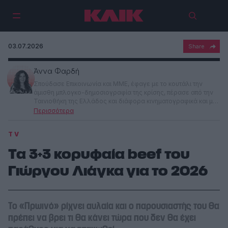
03.07.2026
Άννα Φαρδή
Σπούδασε Επικοινωνία και ΜΜΕ, έφαγε με το κουτάλι την
άμισθη μπλογκο-δημοσιογραφία της κρίσης, πέρασε από την
Ταινιοθήκη της Ελλάδος και διάφορα κινηματογραφικά και μη
φεστιβάλ και κατέληξε στην αρχισυνταξία έντυπου και
ηλεκτρονικού Αθηνοράματος, πριν αναλάβει την αρχισυνταξία
του ΚΛΙΚ. Γράφει για μουσική, θέατρο, σινεμά, την κοινωνία, τη
TV
ζωή και τον παραλογισμό γύρω μας.
Τα 3+3 κορυφαία beef του
Γιώργου Λιάγκα για το 2026
Το «Πρωινό» ρίχνει αυλαία και ο παρουσιαστής του θα
πρέπει να βρει τι θα κάνει τώρα που δεν θα έχει