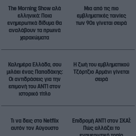
The Morning Show αλά
Μια από τις πιο
ελληνικά: Ποια
εμβληματικές ταινίες
ενημερωτικά δίδυμα θα
των 90s γίνεται σειρά
αναλάβουν τα πρωινά
χαρακώματα
Καλημέρα Ελλάδα, σου
Η ζωή του εμβληματικού
μιλάει ένας Παπαδάκης:
Τζόρτζιο Αρμάνι γίνεται
Οι αντιδράσεις για την
σειρά
επιμονή του ΑΝΤ1 στον
ιστορικό τίτλο
Τι να δεις στο Netflix
Επιδρομή ANT1 στον ΣΚΑΪ:
αυτόν τον Αύγουστο
Πώς αλλάζει το
ενημερωτικό τοπίο