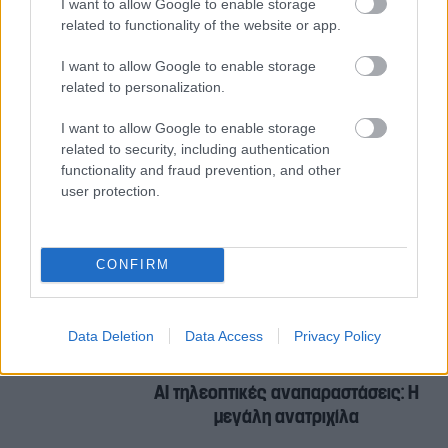
I want to allow Google to enable storage
related to functionality of the website or app.
I want to allow Google to enable storage
ΑΝΤ1
ΓΙΩΡΓΟΣ ΛΙΑΓΚΑΣ
related to personalization.
ΓΡΗΓΟΡΗΣ ΑΡΝΑΟΥΤΟΓΛΟΥ
ΙΩΑΝΝΑ ΤΟΥΝΗ
I want to allow Google to enable storage
related to security, including authentication
ΣΤΑΥΡΟΣ ΜΠΑΛΑΣΚΑΣ
functionality and fraud prevention, and other
user protection.
Σχετικά άρθρα
CONFIRM
Ξυρίστηκε ο Λιάγκας, τιμήθηκε ο
Κάλβος, υμνήθηκε ο Κολοκοτρώνης
Data Deletion
Data Access
Privacy Policy
ΑΙ τηλεοπτικές αναπαραστάσεις: Η
μεγάλη ανατριχίλα