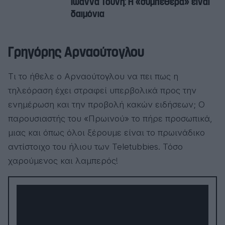
Ιωάννα Τούνη: Η «συμπεθέρα» είναι
δαιμόνια
Γρηγόρης Αρναούτογλου
Τι το ήθελε ο Αρναούτογλου να πει πως η
τηλεόραση έχει στραφεί υπερβολικά προς την
ενημέρωση και την προβολή κακών ειδήσεων; Ο
παρουσιαστής του «Πρωινού» το πήρε προσωπικά,
μιας και όπως όλοι ξέρουμε είναι το πρωινάδικο
αντίστοιχο του ήλιου των Teletubbies. Τόσο
χαρούμενος και λαμπερός!