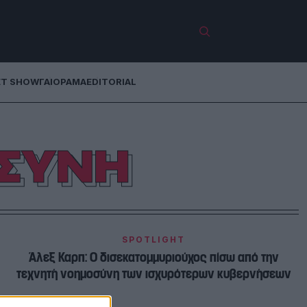
ET SHOW
ΓΑΙΟΡΑΜΑ
EDITORIAL
ΣΥΝΗ
SPOTLIGHT
Άλεξ Καρπ: Ο δισεκατομμυριούχος πίσω από την
τεχνητή νοημοσύνη των ισχυρότερων κυβερνήσεων