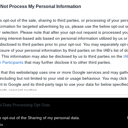
Not Process My Personal Information
to opt-out of the sale, sharing to third parties, or processing of your per
formation for targeted advertising by us, please use the below opt-out s
r selection. Please note that after your opt-out request is processed y
eing interest-based ads based on personal information utilized by us or
ι ή «στραγγαλίζει» την οικονομία; Το ερώτημα
disclosed to third parties prior to your opt-out. You may separately opt-
υβερνήσεις και αγορές
losure of your personal information by third parties on the IAB’s list of
. This information may also be disclosed by us to third parties on the
IA
ξη των τελευταίων δεκαετιών κατευθύνεται στην τεχνητή
Participants
that may further disclose it to other third parties.
κατομμύρια δολάρια διοχετεύονται σε data centers,
 that this website/app uses one or more Google services and may gath
οδομές, όλο και περισσότεροι οικονομολόγοι
including but not limited to your visit or usage behaviour. You may click 
δεν λειτουργεί μόνο ως μοχλός ανάπτυξης. Ίσως,
 to Google and its third-party tags to use your data for below specifi
λαια, ανθρώπινο δυναμικό και επενδύσεις από ολόκληρη
ogle consent section.
ουργώντας μια νέα μορφή οικονομικής ανισορροπίας
χωράει στον κινηματογράφο;
l Data Processing Opt Outs
δη ταχύτητα στο Χόλιγουντ αυξάνοντας τις ανησυχίες
ας.
o opt-out of the Sharing of my personal data.
In