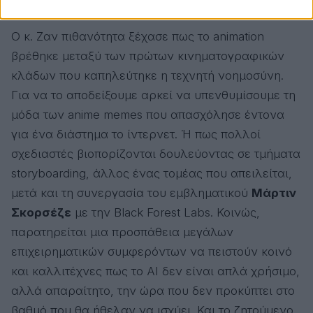
Μάλιστα…
Ο κ. Ζαν πιθανότητα ξέχασε πως το animation
βρέθηκε μεταξύ των πρώτων κινηματογραφικών
κλάδων που καπηλεύτηκε η τεχνητή νοημοσύνη.
Για να το αποδείξουμε αρκεί να υπενθυμίσουμε τη
μόδα των anime memes που απασχόλησε έντονα
για ένα διάστημα το ίντερνετ. Ή πως πολλοί
σχεδιαστές βιοπορίζονται δουλεύοντας σε τμήματα
storyboarding, άλλος ένας τομέας που απειλείται,
μετά και τη συνεργασία του εμβληματικού
Μάρτιν
Σκορσέζε
με την Black Forest Labs. Κοινώς,
παρατηρείται μια προσπάθεια μεγάλων
επιχειρηματικών συμφερόντων να πειστούν κοινό
και καλλιτέχνες πως το AI δεν είναι απλά χρήσιμο,
αλλά απαραίτητο, την ώρα που δεν προκύπτει στο
βαθμό που θα ήθελαν να ισχύει. Και το ζητούμενο