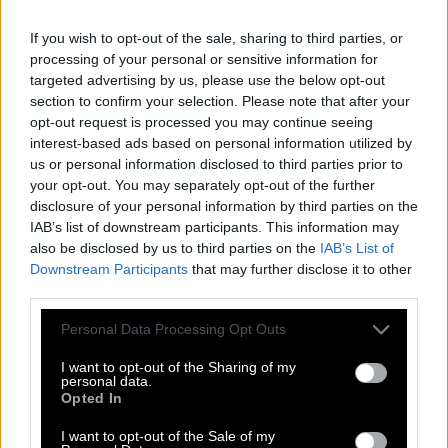
καταβάλλεται για να επιτευχθεί ένα προϊόν
φαντασίας. Κάτι που φαίνεται, ωστόσο, να έχουν
If you wish to opt-out of the sale, sharing to third parties, or
processing of your personal or sensitive information for
ξεχάσει
σκηνοθέτες όπως ο Ντάρεν Αρονόφσκι
, ο
targeted advertising by us, please use the below opt-out
οποίος δεν έχασε χρόνο και «έφτιαξε» μια σειρά
section to confirm your selection. Please note that after your
animation χρησιμοποιώντας AI που, εκτός από
opt-out request is processed you may continue seeing
interest-based ads based on personal information utilized by
ποιοτικά αδιάφορη, προκάλεσε αποστροφή στη
us or personal information disclosed to third parties prior to
μεγαλύτερη μερίδα του κοινού.
your opt-out. You may separately opt-out of the further
disclosure of your personal information by third parties on the
IAB’s list of downstream participants. This information may
Υπάρχει καλή και κακή τεχνητή
also be disclosed by us to third parties on the
IAB’s List of
νοημοσύνη;
Downstream Participants
that may further disclose it to other
third parties.
Please note that this website/app uses one or more Google
Personal Data Processing Opt Outs
services and may gather and store information including but
not limited to your visit or usage behaviour. You may click to
I want to opt-out of the Sharing of my
personal data.
grant or deny consent to Google and its third-party tags to
Opted In
use your data for below specified purposes in below Google
consent section.
I want to opt-out of the Sale of my