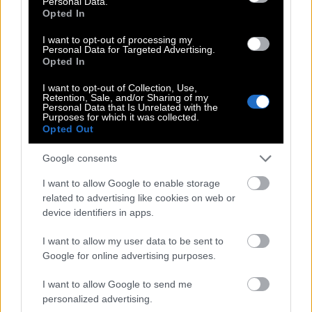
Personal Data.
Opted In
I want to opt-out of processing my
Personal Data for Targeted Advertising.
Opted In
Από την άλλη, να συμφωνήσουμε πως υπάρχουν
δραστηριότητες οι οποίες δεν είναι τίποτε άλλο
I want to opt-out of Collection, Use,
Retention, Sale, and/or Sharing of my
πέρα από ταλαιπωρία και δεν προσφέρουν τίποτα
Personal Data that Is Unrelated with the
Purposes for which it was collected.
ουσιώδες. Και πως αυτές η τεχνητή νοημοσύνη
Opted Out
έρχεται να τις επιλύσει για λογαριασμό του
Google consents
ανθρώπου.
Όμως, πού μπαίνει το όριο στη
χρήση της;
Το κρίσιμο ερώτημα επανήλθε στο
I want to allow Google to enable storage
related to advertising like cookies on web or
πρόσφατο φεστιβάλ ταινιών κινουμένων σχεδίων
device identifiers in apps.
στο Ανεσί, το σημαντικότερο για το συγκεκριμένο
είδος κινηματογράφου στον κόσμο, όπου
I want to allow my user data to be sent to
Google for online advertising purposes.
προκλήθηκε σάλος στην προβολή της μικρού
μήκους «Danse Macabre» του πολύπειρου Χίσκο
I want to allow Google to send me
Χάλσινγκ. Ο βετεράνος του animation πριν την
personalized advertising.