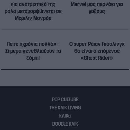
πιο ανατρεπτικό της
Marvel μας περνάει για
ρόλο μεταμορφώνεται σε
χαζούς
Μέριλιν Μονρόε
Πείτε «χρόνια πολλά» –
Ο super Ράιαν Γκόσλινγκ
Σήμερα γενεθλιάζουν τα
θα είναι ο επόμενος
ζόμπι!
«Ghost Rider»
POP CULTURE
THE ΚΛΙΚ LIVING
ΚΛΙΚα
DOUBLE ΚΛΙΚ