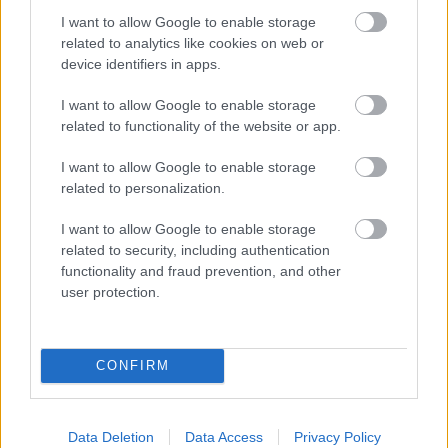
πρεμιέρα είχε μιλήσει ανοιχτά για τον τρόπο που
I want to allow Google to enable storage
χρησιμοποίησε το AI στα γυρίσματα του φιλμ,
related to analytics like cookies on web or
λέγοντας πως κατά βάση έφτιαξε τις σκιάσεις των
device identifiers in apps.
καρέ και κάποιες άλλες λεπτομέρειες, ενώ δε
I want to allow Google to enable storage
συμμετείχε καθόλου στο κομμάτι του πρωτογενούς
related to functionality of the website or app.
υλικού που ήταν όλο δικό του. Όταν παίχτηκε η
I want to allow Google to enable storage
ταινία στο γαλλικό φεστιβάλ, δεν ήταν λίγοι αυτοί
related to personalization.
που γιούχαραν ανοιχτά όσα έβλεπαν, μια θεατής
I want to allow Google to enable storage
έριξε ένα γενναιόδωρο κράξιμο και μπόλικοι
related to security, including authentication
φορούσαν κονκάρδες με το σλόγκαν: «Let’s Stop
functionality and fraud prevention, and other
Generative AI». Στη συνέχεια, ο καλλιτεχνικός
user protection.
διευθυντής Μαρσέλ Ζαν δήλωσε πως
«καταλαβαίνει τις ανησυχίες» των animators αλλά
CONFIRM
δε συναινεί σε «κυνήγι μαγισσών που στοχεύουν
καλλιτέχνες οι οποίοι εξερευνούν τις δυνατότητες
αυτών των νέων εργαλείων με διαφάνεια».
Data Deletion
Data Access
Privacy Policy