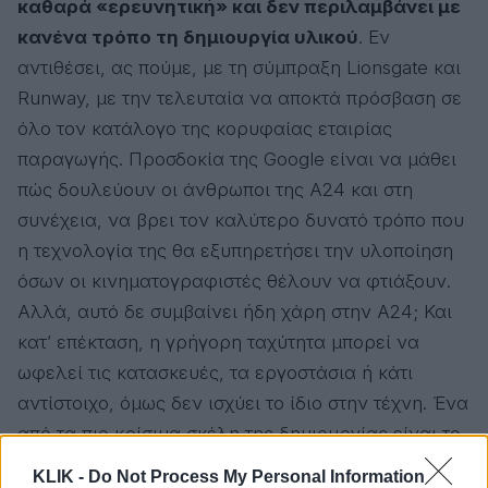
καθαρά «ερευνητική» και δεν περιλαμβάνει με
κανένα τρόπο τη δημιουργία υλικού
. Εν
αντιθέσει, ας πούμε, με τη σύμπραξη Lionsgate και
Runway, με την τελευταία να αποκτά πρόσβαση σε
όλο τον κατάλογο της κορυφαίας εταιρίας
παραγωγής. Προσδοκία της Google είναι να μάθει
πώς δουλεύουν οι άνθρωποι της A24 και στη
συνέχεια, να βρει τον καλύτερο δυνατό τρόπο που
η τεχνολογία της θα εξυπηρετήσει την υλοποίηση
όσων οι κινηματογραφιστές θέλουν να φτιάξουν.
Αλλά, αυτό δε συμβαίνει ήδη χάρη στην A24; Και
κατ’ επέκταση, η γρήγορη ταχύτητα μπορεί να
ωφελεί τις κατασκευές, τα εργοστάσια ή κάτι
αντίστοιχο, όμως δεν ισχύει το ίδιο στην τέχνη. Ένα
από τα πιο κρίσιμα σκέλη της δημιουργίας είναι το
τέλμα, ο μόχθος και η προσπάθεια που
KLIK -
Do Not Process My Personal Information