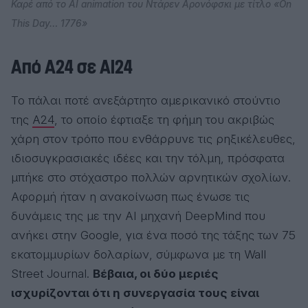
Καρέ από το AI animation του Ντάρεν Αρονόφσκι με τίτλο «On
This Day… 1776»
Από A24 σε AI24
Το πάλαι ποτέ ανεξάρτητο αμερικανικό στούντιο
της
A24
, το οποίο έφτιαξε τη φήμη του ακριβώς
χάρη στον τρόπο που ενθάρρυνε τις ρηξικέλευθες,
ιδιοσυγκρασιακές ιδέες και την τόλμη, πρόσφατα
μπήκε στο στόχαστρο πολλών αρνητικών σχολίων.
Αφορμή ήταν η ανακοίνωση πως ένωσε τις
δυνάμεις της με την AI μηχανή DeepMind που
ανήκει στην Google, για ένα ποσό της τάξης των 75
εκατομμυρίων δολαρίων, σύμφωνα με τη Wall
Street Journal.
Βέβαια, οι δύο μεριές
ισχυρίζονται ότι η συνεργασία τους είναι