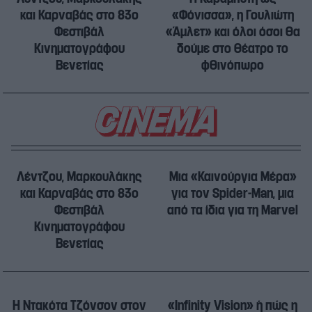
και Καρναβάς στο 83ο
«Φόνισσα», η Γουλιώτη
Φεστιβάλ
«Άμλετ» και όλοι όσοι θα
Κινηματογράφου
δούμε στο θέατρο το
Βενετίας
φθινόπωρο
Λέντζου, Μαρκουλάκης
Μια «Καινούργια Μέρα»
και Καρναβάς στο 83ο
για τον Spider-Man, μια
Φεστιβάλ
από τα ίδια για τη Marvel
Κινηματογράφου
Βενετίας
Η Ντακότα Τζόνσον στον
«Infinity Vision» ή πώς η