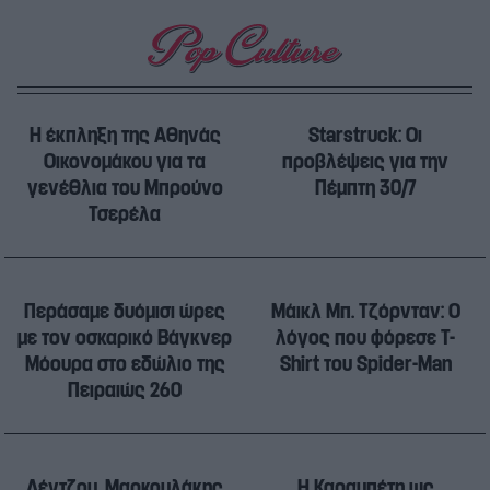
H έκπληξη της Αθηνάς
Starstruck: Οι
Οικονομάκου για τα
προβλέψεις για την
γενέθλια του Μπρούνο
Πέμπτη 30/7
Τσερέλα
Περάσαμε δυόμισι ώρες
Μάικλ Μπ. Τζόρνταν: Ο
με τον οσκαρικό Βάγκνερ
λόγος που φόρεσε T-
Μόουρα στο εδώλιο της
Shirt του Spider-Man
Πειραιώς 260
Λέντζου, Μαρκουλάκης
Η Καραμπέτη ως