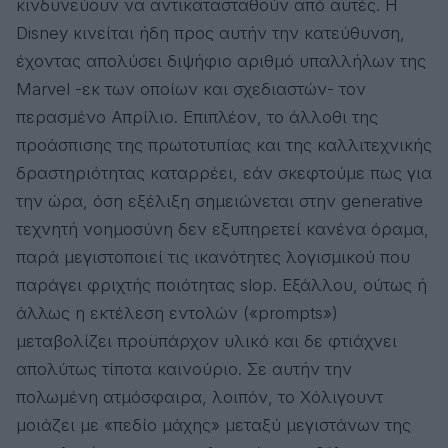
κινδυνεύουν να αντικατασταθούν από αυτές. Η
Disney
κινείται ήδη προς αυτήν την κατεύθυνση,
έχοντας απολύσει διψήφιο αριθμό υπαλλήλων της
Marvel -εκ των οποίων και σχεδιαστών- τον
περασμένο Απρίλιο. Επιπλέον, το άλλοθι της
προάσπισης της πρωτοτυπίας και της καλλιτεχνικής
δραστηριότητας καταρρέει, εάν σκεφτούμε πως για
την ώρα, όση εξέλιξη σημειώνεται στην generative
τεχνητή νοημοσύνη δεν εξυπηρετεί κανένα όραμα,
παρά μεγιστοποιεί τις ικανότητες λογισμικού που
παράγει φριχτής ποιότητας slop. Εξάλλου, ούτως ή
άλλως η εκτέλεση εντολών («prompts»)
μεταβολίζει προϋπάρχον υλικό και δε φτιάχνει
απολύτως τίποτα καινούριο. Σε αυτήν την
πολωμένη ατμόσφαιρα, λοιπόν, το Χόλιγουντ
μοιάζει με «πεδίο μάχης» μεταξύ μεγιστάνων της