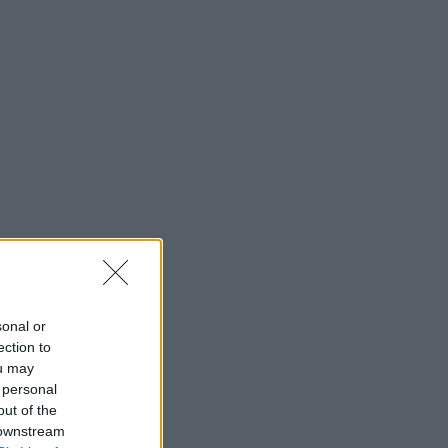
sonal or
ection to
ou may
 personal
out of the
 downstream