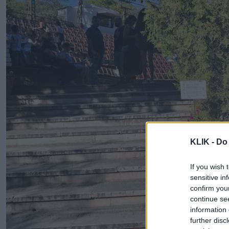
KLIK -
Do 
If you wish 
sensitive in
confirm you
continue se
information 
further disc