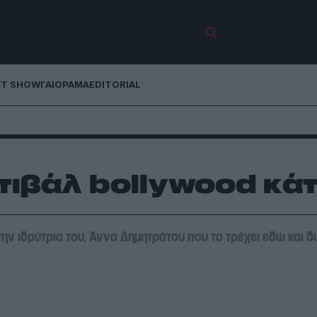
ET SHOW
ΓΑΙΟΡΑΜΑ
EDITORIAL
τιβάλ bollywood κά
ην ιδρύτρια του, Άννα Δημητράτου που το τρέχει εδώ και 