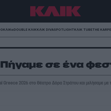
NG
ΚΛΙΚα
DOUBLE ΚΛΙΚ
ΚΛΙΚ DIVA
SPOTLIGHT
ΚΛΙΚ TUBE
THE KARP
 Πήγαμε σε ένα φεσ
l Greece 2026 στο θέατρο Δόρα Στράτου και μιλήσαμε με τ