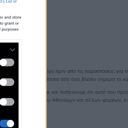
B’s List of
er and store
to grant or
ed purposes
λάδα, μας μίλησε λίγο πριν από τις παραστάσεις για 
 λέει πολλά. Γιατί τίποτα από όσα βλέπει σήμερα το κ
γι’ αυτό που κάνουμε και πιστεύουμε ότι αυτό που προ
είας, του ΕΟΤ, του Δήμου Αθηναίων και άλλων φορέων, 