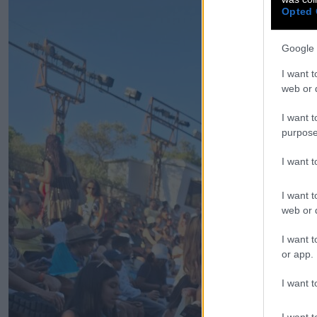
Opted 
Google 
I want t
web or d
I want t
purpose
I want 
I want t
web or d
I want t
or app.
I want t
I want t