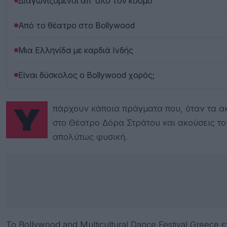
Διαγωνιζόμενοι απ’ όλο τον κόσμο
Από το θέατρο στο Bollywood
Μια Ελληνίδα με καρδιά Ινδής
Είναι δύσκολος ο Bollywood χορός;
Υπάρχουν κάποια πράγματα που, όταν τα ακούς για πρώτη φορά, σου φαίνονται παράδοξα. Ένα φεστιβάλ Bollywood στον λόφο του Φιλοπάππου, με φόντο την Ακρόπολη, είναι σίγουρα ένα από αυτά. Κι όμως, μόλις βρεθείς
στο Θέατρο Δόρα Στράτου και ακούσεις το
απολύτως φυσική.
Το Bollywood and Multicultural Dance Festival Greec