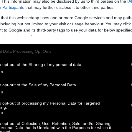
. This information may also be disclosed by us to third parties on the
IA
Participants
that may further disclose it to other third parties.
 that this website/app uses one or more Google services and may gath
including but not limited to your visit or usage behaviour. You may click 
 to Google and its third-party tags to use your data for below specifi
ogle consent section.
l Data Processing Opt Outs
o opt-out of the Sharing of my personal data.
In
και ιδρύτρια της πρώτης Ακαδημίας Bollywood στην Ελ
ακόμη ζωντανοί», μας λέει χαμογελώντας. Και αυτό ίσως
o opt-out of the Sale of my Personal Data.
In
ται. «Όμως είμαστε επίμονοι άνθρωποι. Έχουμε πάθος 
 το φεστιβάλ τελεί υπό την αιγίδα της Ινδικής Πρεσβ
to opt-out of processing my Personal Data for Targeted
ing.
α της πόλης.
In
o opt-out of Collection, Use, Retention, Sale, and/or Sharing
ersonal Data that Is Unrelated with the Purposes for which it
lected.