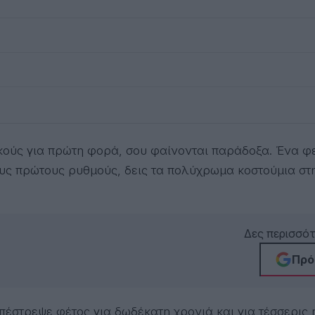
υς πρώτους ρυθμούς, δεις τα πολύχρωμα κοστούμια στη 
Δες περισσό
Πρό
e επέστρεψε φέτος για δωδέκατη χρονιά και για τέσσερι