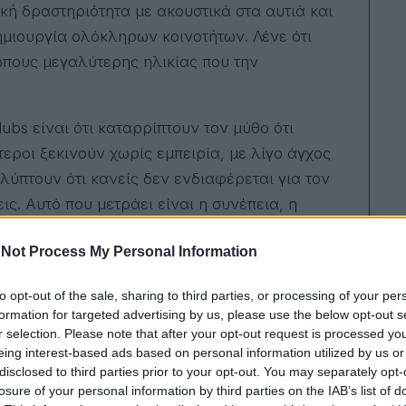
κή δραστηριότητα με ακουστικά στα αυτιά και
δημιουργία ολόκληρων κοινοτήτων. Λένε ότι
ώπους μεγαλύτερης ηλικίας που την
ubs είναι ότι καταρρίπτουν τον μύθο ότι
τεροι ξεκινούν χωρίς εμπειρία, με λίγο άγχος
ύπτουν ότι κανείς δεν ενδιαφέρεται για τον
ις. Αυτό που μετράει είναι η συνέπεια, η
Not Process My Personal Information
to opt-out of the sale, sharing to third parties, or processing of your per
formation for targeted advertising by us, please use the below opt-out s
r selection. Please note that after your opt-out request is processed y
α απόγευμα έψαξα μαζί με τουρίστες τον
eing interest-based ads based on personal information utilized by us or
μαχου
disclosed to third parties prior to your opt-out. You may separately opt-
losure of your personal information by third parties on the IAB’s list of