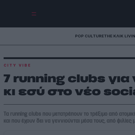
POP CULTURE
THE ΚΛΙΚ LIVI
CITY VIBE
7 running clubs γι
κι εσύ στο νέο soci
Τα running clubs που μετατρέπουν το τρέξιμο από ατομι
και που έχουν δει να γεννιούνται μέσα τους, από φιλίες 