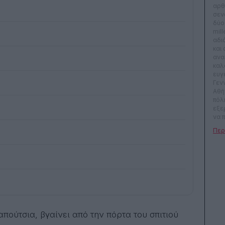
αρθ
σεν
δύο
mill
αδι
και 
ανα
καλ
ευγ
Γεν
Αθήν
πόλη
εξε
να 
να 
αλή
ανθ
μου:
πρέπ
τεχν