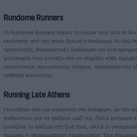
Rundome Runners
Οι
Rundome Runners πήραν το όνομά τους από το
Run
εκκίνησης από τοο οποίο ξεκινά η διαδρομή. Κι εδώ 
προπονητές, διαφορετικές διαδρομές και ένα πρόγρα
φιλοσοφία τους εστιάζει στο να στηρίξει κάθε δρομέα
απαιτητικούς αγωνιστικούς στόχους, προσφέροντας ε
αίσθηση κοινότητας.
Running Late Athens
Γεννήθηκε από μια ανάρτηση στο Instagram, με την ο
ανθρώπους για να τρέξουν μαζί της. Πολύ γρήγορα έ
εντάξουν το τρέξιμο στη ζωή τους, αλλά οι υποχρεώσ
πρωινές ή απογευματινές προπονήσεις. Έτσι δημιουργ