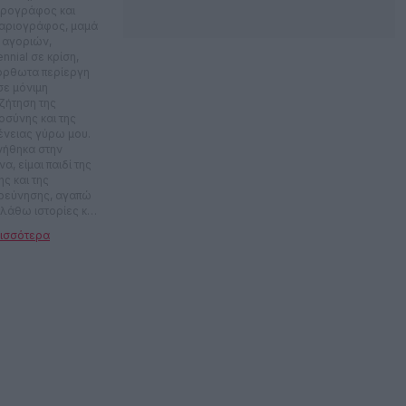
ρογράφος και
αριογράφος, μαμά
 αγοριών,
ennial σε κρίση,
όρθωτα περίεργη
σε μόνιμη
ζήτηση της
οσύνης και της
ένειας γύρω μου.
νήθηκα στην
α, είμαι παιδί της
ς και της
ρεύνησης, αγαπώ
πλάθω ιστορίες και
ακούω τις μικρές
θειες των
ρώπων. Το μότο
 η ζωή είναι μικρή,
ει να έχεις
ική.