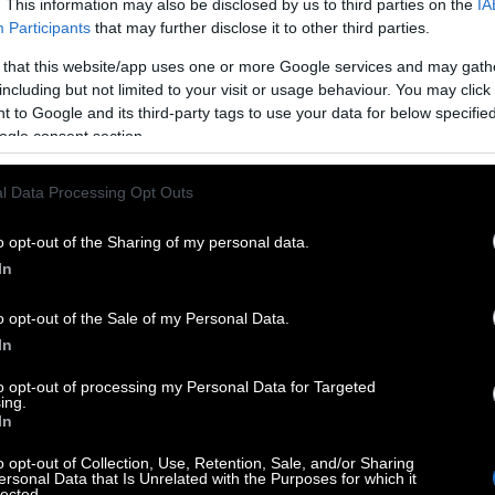
. This information may also be disclosed by us to third parties on the
IA
Participants
that may further disclose it to other third parties.
 that this website/app uses one or more Google services and may gath
including but not limited to your visit or usage behaviour. You may click 
ς μεγαλύτερες δρομικές κοινότητες της Αθήνας.
 to Google and its third-party tags to use your data for below specifi
ημεία της πόλης και απευθύνονται τόσο σε
ogle consent section.
υ κάνει τη συγκεκριμένη κοινότητα να
l Data Processing Opt Outs
νητές, συγκεκριμένα προγράμματα, ομάδες
έλεις να μπεις στον κόσμο του running χωρίς
o opt-out of the Sharing of my personal data.
ύτερο σημείο εκκίνησης. Επιπλέον, το στοιχείο
In
 συμμετέχοντες καταλήγουν να δημιουργούν
o opt-out of the Sale of my Personal Data.
In
to opt-out of processing my Personal Data for Targeted
ing.
In
o opt-out of Collection, Use, Retention, Sale, and/or Sharing
ersonal Data that Is Unrelated with the Purposes for which it
lected.