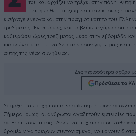
Στις ξένες ταινίες, κάποιος βάζει αθλητικά παπούτσια, βγαίνει από την πόρτα του σπιτιού
του και αρχίζει να τρέχει στην πόλη. Αυτή
μεταφερθεί στη ζωή και ήταν κυρίως η παν
εισήγαγε ενεργά και στην πραγματικότητα του Έλληνα
τρεξίματος. Έγινε όμως, και το βλέπεις γύρω σου: στ
καθιερώσει ώρες τρεξίματος μέσα στην εβδομάδα και 
πιούν ένα ποτό. Το να ξεφυτρώσουν γύρω μας και ru
αυτής της νέας συνήθειας.
Δες περισσότερα άρθρα μα
Πρόσθεσε το ΚΛΙ
Υπήρξε μια εποχή που το socializing σήμαινε αποκλει
Σήμερα, όμως, οι άνθρωποι αναζητούν εμπειρίες που
αίσθηση κοινότητας. Δεν είναι τυχαίο ότι σε κάθε γε
δρομέων να τρέχουν συντονισμένα, να κάνουν διατάσ