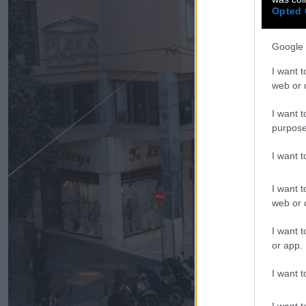
Opted 
Google 
I want t
web or d
I want t
purpose
I want 
I want t
web or d
I want t
or app.
I want t
I want t