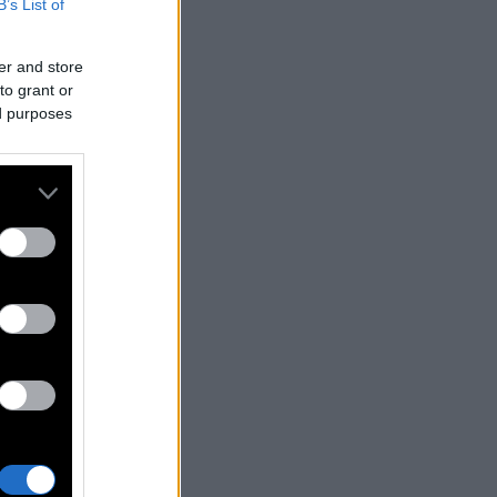
B’s List of
er and store
to grant or
ed purposes