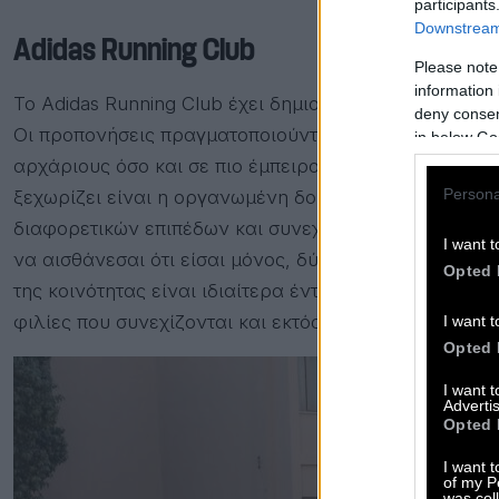
participants
Downstream 
Adidas Running Club
Please note
information 
Το Adidas Running Club έχει δημιουργήσει μία από τι
deny consent
Οι προπονήσεις πραγματοποιούνται σε διαφορετικά σ
in below Go
αρχάριους όσο και σε πιο έμπειρους δρομείς. Αυτό πο
Persona
ξεχωρίζει είναι η οργανωμένη δομή της. Έχει προπο
διαφορετικών επιπέδων και συνεχής καθοδήγηση. Αν θ
I want t
να αισθάνεσαι ότι είσαι μόνος, δύσκολα θα βρεις καλ
Opted 
της κοινότητας είναι ιδιαίτερα έντονο, αφού πολλοί
φιλίες που συνεχίζονται και εκτός προπόνησης.
I want t
Opted 
I want 
Advertis
Opted 
I want t
of my P
was col