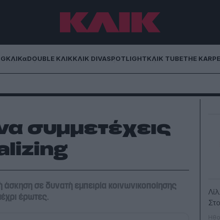
NG
ΚΛΙΚα
DOUBLE ΚΛΙΚ
ΚΛΙΚ DIVA
SPOTLIGHT
ΚΛΙΚ TUBE
THE KARP
α να συμμετέχεις
alizing
κή άσκηση σε δυνατή εμπειρία κοινωνικοποίησης
Λί
μέχρι έρωτες.
Στ
Ηθο