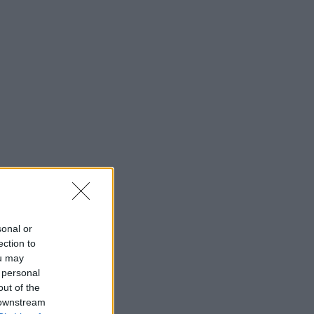
sonal or
ection to
ou may
 personal
out of the
 downstream