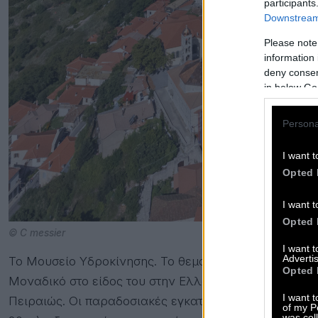
participants
Downstream 
Please note
information 
deny consent
in below Go
Persona
I want t
Opted 
I want t
Opted 
© C messier
I want 
Advertis
Το Μουσείο Υδροκίνησης. Το θεματικό μουσείο βρίσκε
Opted 
Mοναδικό στο είδος του στην Ελλάδα, έχει δημιουργη
I want t
Πειραιώς. Οι παραδοσιακές εγκαταστάσεις που θα δει
of my P
was col