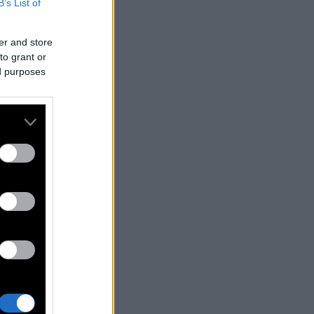
B’s List of
er and store
to grant or
ed purposes