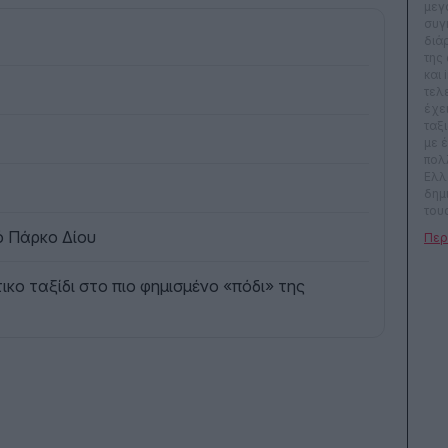
μεγ
συγ
διά
της
και 
τελ
έχει
ταξ
με 
πολ
Ελλ
δημ
του
ταξ
ό Πάρκο Δίου
για 
ΕΘΝ
εφα
ικο ταξίδι στο πιο φημισμένο «πόδι» της
και 
ταξ
περ
Περ
και
Gre
γρά
άρθ
και