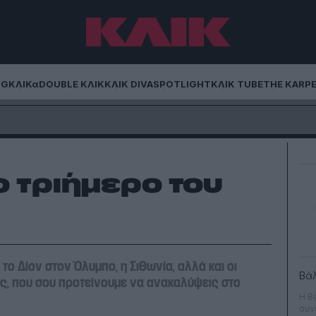
NG
ΚΛΙΚα
DOUBLE ΚΛΙΚ
ΚΛΙΚ DIVA
SPOTLIGHT
ΚΛΙΚ TUBE
THE KARP
ο τριήμερο του
 το Δίον στον Όλυμπο, η Σιθωνία, αλλά και οι
Βά
ας, που σου προτείνουμε να ανακαλύψεις στο
H B
συν