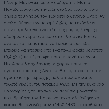
Ελένης Μενεγάκη με τον σύζυγό της Ματέο
Παντζόπουλο που έφτιαξε στο δυσπρόσιτο αυτό
σημείο του νησιού τον εξαιρετικό ξενώνα Οναρ. Αν
ακολουθήσεις τον ποταμό Αχλα, που εκβάλλει
στην παραλία θα ανακαλύψεις μικρές βάθρες με
ολόδροσα νερά ανάμεσα στα πλατάνια. Και αν
αγαπάς το περπάτημα, να ξέρεις ότι ως εδώ
μπορείς να φτάσεις από ένα πολύ ωραίο μονοπάτι
(9,4 χλμ.) που έχει αφετηρία τη μονή του Αγίου
Νικολάου διασχίζοντας τα χαρακτηριστικά
αγροτικά τοπία της Άνδρου. Θα περάσεις από τον
υγρότοπο της περιοχής, παλιά «κελιά» και το
τοξωτό γεφύρι του ποταμού Άχλα. Με την ευκαιρία
θα γνωρίσεις το μεγάλο και πλούσιο μοναστήρι
που ιδρύθηκε τον 11ο αιώνα, εγκαταλείφθηκε και
κατοικήθηκε ξανά μεταξύ 1450-1480. Στο καθολικό