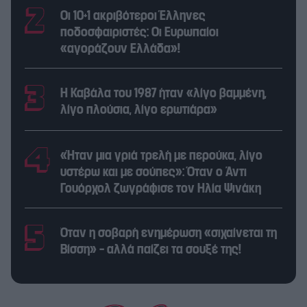
Οι 10+1 ακριβότεροι Έλληνες
ποδοσφαιριστές: Οι Ευρωπαίοι
«αγοράζουν Ελλάδα»!
Η Καβάλα του 1987 ήταν «λίγο βαμμένη,
λίγο πλούσια, λίγο ερωτιάρα»
«Ήταν μια γριά τρελή με περούκα, λίγο
υστέρω και με σούπες»: Όταν ο Άντι
Γουόρχολ ζωγράφισε τον Ηλία Ψινάκη
Όταν η σοβαρή ενημέρωση «σιχαίνεται τη
Βίσση» – αλλά παίζει τα σουξέ της!