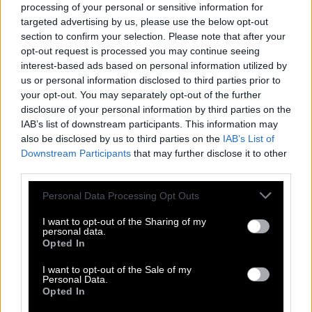
processing of your personal or sensitive information for
targeted advertising by us, please use the below opt-out
section to confirm your selection. Please note that after your
opt-out request is processed you may continue seeing
Η δημοσίευση κοινοποιήθηκε από το χρήστη Το Στέκι του Ανδρέα στην Άνδρο (@tostekitouandrea_stinandro)
interest-based ads based on personal information utilized by
us or personal information disclosed to third parties prior to
Φελλός.
Ένας μεγάλος κλειστός όρμος με άμμο,
your opt-out. You may separately opt-out of the further
γαλαζοπράσινα νερά και αρμυρίκια για φυσική
disclosure of your personal information by third parties on the
σκιά. Η παραλία δεν είναι οργανωμένη και έχει
IAB’s list of downstream participants. This information may
also be disclosed by us to third parties on the
IAB’s List of
εύκολη πρόσβαση από ασφαλτόδρομο. Λίγο πιο
Downstream Participants
that may further disclose it to other
νότια θα βρεις άλλη μια παραλία, την Κούρταλη.
third parties.
Σε κοντινή απόσταση λειτουργεί ταβέρνα.
Please note that this website/app uses one or more Google
Personal Data Processing Opt Outs
services and may gather and store information including but
Παραπορτιανή.
Είναι η μεγάλη παραλία της
not limited to your visit or usage behaviour. You may click to
I want to opt-out of the Sharing of my
personal data.
Χώρας κάτω από το Παραπόρτι, στην οποία
grant or deny consent to Google and its third-party tags to
Opted In
use your data for below specified purposes in below Google
εκβάλλει ο Μεγάλος Ποταμός. Έχει θέα στον φάρο
consent section.
I want to opt-out of the Sale of my
Τουρλίτη και υπέροχα νερά, ωστόσο όταν φυσάει
Personal Data.
Opted In
βγάζει κύμα θέλει προσοχή. Η πρόσβαση γίνεται