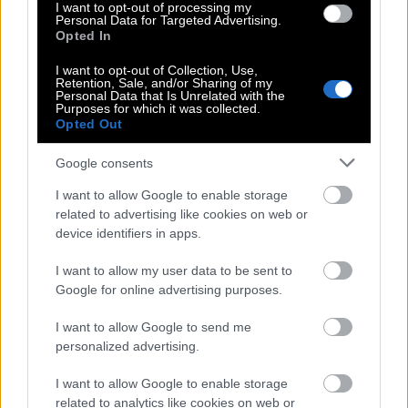
από την πλατεία Καϊρη.
I want to opt-out of processing my
Personal Data for Targeted Advertising.
Opted In
Πού θα μείνεις
I want to opt-out of Collection, Use,
Retention, Sale, and/or Sharing of my
Personal Data that Is Unrelated with the
Στα Άχλα
Onar.
Εξαιρετικής αισθητικής πέτρινα
Purposes for which it was collected.
Opted Out
σπίτια και βίλες πολύ κοντά στην παραλία.
Λειτουργεί εστιατόριο με πιάτα φτιαγμένα με
Google consents
τοπικά προϊόντα.
I want to allow Google to enable storage
related to advertising like cookies on web or
device identifiers in apps.
I want to allow my user data to be sent to
Google for online advertising purposes.
I want to allow Google to send me
personalized advertising.
I want to allow Google to enable storage
related to analytics like cookies on web or