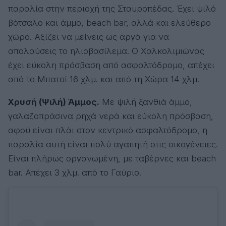
παραλία στην περιοχή της Σταυροπέδας. Έχει ψιλό
βότσαλο και άμμο, beach bar, αλλά και ελεύθερο
χώρο. Αξίζει να μείνεις ως αργά για να
απολαύσεις το ηλιοβασίλεμα. Ο Χαλκολιμιώνας
έχει εύκολη πρόσβαση από ασφαλτόδρομο, απέχει
από το Μπατσί 16 χλμ. και από τη Χώρα 14 χλμ.
Χρυσή (Ψιλή) Άμμος.
Με ψιλή ξανθιά άμμο,
γαλαζοπράσινα ρηχά νερά και εύκολη πρόσβαση,
αφού είναι πλάι στον κεντρικό ασφαλτόδρομο, η
παραλία αυτή είναι πολύ αγαπητή στις οικογένειες.
Eίναι πλήρως οργανωμένη, με ταβέρνες και beach
bar. Απέχει 3 χλμ. από το Γαύριο.