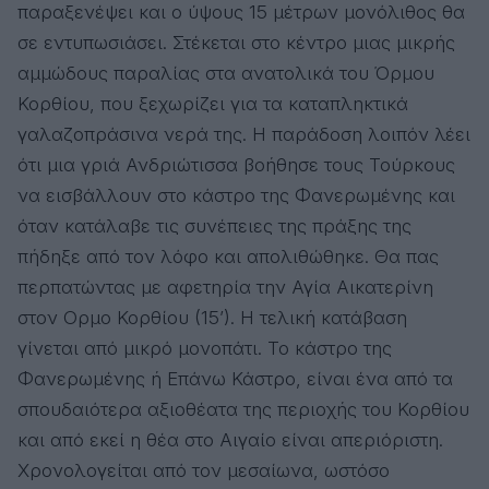
παραξενέψει και ο ύψους 15 μέτρων μονόλιθος θα
σε εντυπωσιάσει. Στέκεται στο κέντρο μιας μικρής
αμμώδους παραλίας στα ανατολικά του Όρμου
Κορθίου, που ξεχωρίζει για τα καταπληκτικά
γαλαζοπράσινα νερά της. Η παράδοση λοιπόν λέει
ότι μια γριά Ανδριώτισσα βοήθησε τους Τούρκους
να εισβάλλουν στο κάστρο της Φανερωμένης και
όταν κατάλαβε τις συνέπειες της πράξης της
πήδηξε από τον λόφο και απολιθώθηκε. Θα πας
περπατώντας με αφετηρία την Αγία Αικατερίνη
στον Ορμο Κορθίου (15’). Η τελική κατάβαση
γίνεται από μικρό μονοπάτι. Το κάστρο της
Φανερωμένης ή Επάνω Κάστρο, είναι ένα από τα
σπουδαιότερα αξιοθέατα της περιοχής του Κορθίου
και από εκεί η θέα στο Αιγαίο είναι απεριόριστη.
Χρονολογείται από τον μεσαίωνα, ωστόσο