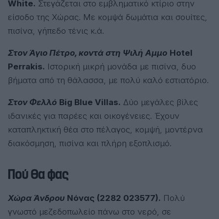
White.
Στεγάζεται στο εμβληματικό κτίριο στην
είσοδο της Χώρας. Με κομψά δωμάτια και σουίτες,
πισίνα, γήπεδο τένις κ.ά.
Στον Άγιο Πέτρο, κοντά στη Ψιλή Αμμο
Hotel
Perrakis.
Ιστορική μικρή μονάδα με πισίνα, δυο
βήματα από τη θάλασσα, με πολύ καλό εστιατόριο.
Στον Φελλό
Big Blue Villas.
Δύο μεγάλες βίλες
ιδανικές για παρέες και οικογένειες. Έχουν
καταπληκτική θέα στο πέλαγος, κομψή, μοντέρνα
διακόσμηση, πισίνα και πλήρη εξοπλισμό.
Πού θα φας
Χώρα Άνδρου
Νόνας (2282 023577).
Πολύ
γνωστό μεζεδοπωλείο πάνω στο νερό, σε