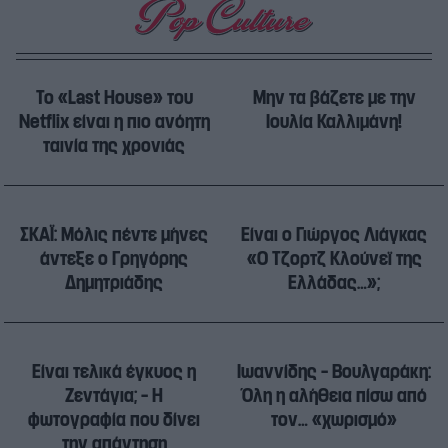
Το «Last House» του
Μην τα βάζετε με την
Netflix είναι η πιο ανόητη
Ιουλία Καλλιμάνη!
ταινία της χρονιάς
ΣΚΑΪ: Μόλις πέντε μήνες
Είναι ο Γιώργος Λιάγκας
άντεξε ο Γρηγόρης
«Ο Τζορτζ Κλούνεϊ της
Δημητριάδης
Ελλάδας…»;
Είναι τελικά έγκυος η
Ιωαννίδης – Βουλγαράκη:
Ζεντάγια; – Η
Όλη η αλήθεια πίσω από
φωτογραφία που δίνει
τον… «χωρισμό»
την απάντηση