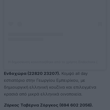
Η δημοσίευση κοινοποιήθηκε από το χρήστη Endochora (@endochora_andros)
Eνδοχώρα (22820 23207).
Κομψό all day
εστιατόριο στην Γεωργίου Εμπειρίκου, με
δημιουργική ελληνική κουζίνα και επιλεγμένα
κρασιά από μικρά ελληνικά οινοποιεία.
Ζόρκος
Ταβέρνα Ζόργκος (694 602 2056).