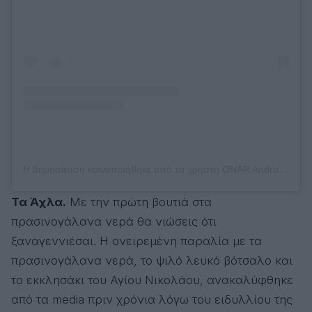
Η δημοσίευση κοινοποιήθηκε από το χρήστη ONAR Andros (@onar_andros)
Τα Άχλα.
Με την πρώτη βουτιά στα
πρασινογάλανα νερά θα νιώσεις ότι
ξαναγεννιέσαι. Η ονειρεμένη παραλία με τα
πρασινογάλανα νερά, το ψιλό λευκό βότσαλο και
το εκκλησάκι του Αγίου Νικολάου, ανακαλύφθηκε
από τα media πριν χρόνια λόγω του ειδυλλίου της