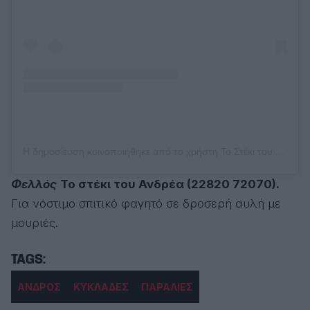
Η δημοσίευση κοινοποιήθηκε από το χρήστη Το Στέκι του Ανδρέα στην Άνδρο (@tostekitouandrea_stinandro)
Φελλός
Το στέκι του Ανδρέα (22820 72070).
Για νόστιμο σπιτικό φαγητό σε δροσερή αυλή με
μουριές.
ΑΝΔΡΟΣ
ΚΥΚΛΑΔΕΣ
ΠΑΡΑΛΙΕΣ