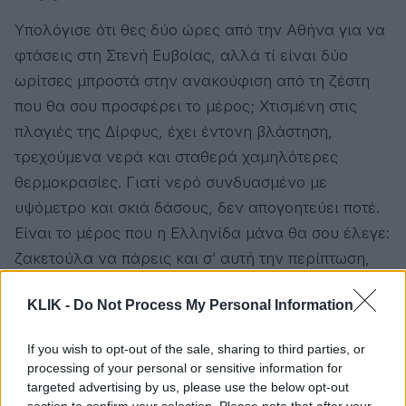
Υπολόγισε ότι θες δύο ώρες από την Αθήνα για να
φτάσεις στη Στενή Ευβοίας, αλλά τί είναι δύο
ωρίτσες μπροστά στην ανακούφιση από τη ζέστη
που θα σου προσφέρει το μέρος; Χτισμένη στις
πλαγιές της Δίρφυς, έχει έντονη βλάστηση,
τρεχούμενα νερά και σταθερά χαμηλότερες
θερμοκρασίες. Γιατί νερό συνδυασμένο με
υψόμετρο και σκιά δάσους, δεν απογοητεύει ποτέ.
Είναι το μέρος που η Ελληνίδα μάνα θα σου έλεγε:
ζακετούλα να πάρεις και σ’ αυτή την περίπτωση,
θα έπρεπε να την ακούσεις.
KLIK -
Do Not Process My Personal Information
Πού θα κοιμηθείς:
If you wish to opt-out of the sale, sharing to third parties, or
Παραδοσιακοί ξενώνες μέσα στο χωριό
processing of your personal or sensitive information for
targeted advertising by us, please use the below opt-out
Μικροί ξενώνες στη γύρω περιοχή για πιο