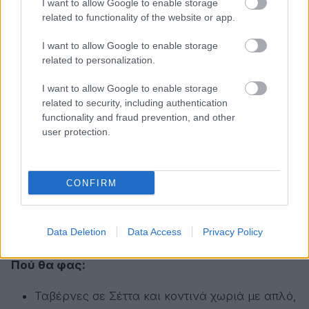
I want to allow Google to enable storage
καύσωνα χωρίς να χρειαστείς οργάνωση διακοπών
related to functionality of the website or app.
μεγάλης διάρκειας. Ετοιμάσου να κοιμηθείς, όχι με
I want to allow Google to enable storage
κουβέρτα, μην σου πω με πάπλωμα. Τέλος να σε
related to personalization.
ενημερώσω ότι εκεί πάνω, έχει ένα θέατρο-
I want to allow Google to enable storage
μικρογραφία της Επιδαύρου. Παίζει να πετύχεις
related to security, including authentication
και παράσταση.
functionality and fraud prevention, and other
user protection.
Πού θα κοιμηθείς:
Μικροί παραδοσιακοί ξενώνες στην περιοχή
CONFIRM
(περιορισμένες επιλογές, θέλει κράτηση)
Εναλλακτικά διαμονή σε Ερέτρια ή Αμάρυνθο
Data Deletion
Data Access
Privacy Policy
και ανεβαίνεις Σέττα για μονοήμερη.
Πού θα φας:
Ταβέρνες σε Σέττα και κοντινά χωριά με απλό,