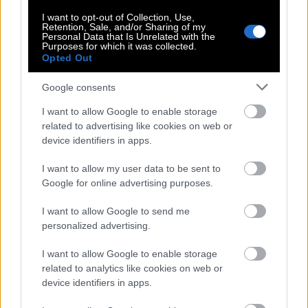
I want to opt-out of Collection, Use,
Retention, Sale, and/or Sharing of my
Personal Data that Is Unrelated with the
Purposes for which it was collected.
Opted Out
Google consents
I want to allow Google to enable storage
related to advertising like cookies on web or
device identifiers in apps.
Σέττα Ευβοίας
Παραμένω στην Εύβοια γιατί η Σέττα δεν γίνεται
I want to allow my user data to be sent to
Google for online advertising purposes.
να μην μπει στις προτάσεις. Χτισμένη σε υψόμετρο
περίπου 740–850 μέτρων στις πλαγιές του
I want to allow Google to send me
Ξηροβουνίου, είναι ο πιο ορεινός οικισμός της
personalized advertising.
περιοχής της Ερέτριας και ένας από τους πιο
I want to allow Google to enable storage
δροσερούς προορισμούς της κεντρικής Εύβοιας.
related to analytics like cookies on web or
Απέχει περίπου δύο ώρες από την Αθήνα, κάτι που
device identifiers in apps.
την κάνει ιδανική για σύντομο escape από τον