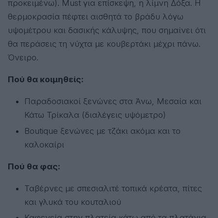
προκειμένω). Must για επίσκεψη, η λίμνη Δόξα. Η
θερμοκρασία πέφτει αισθητά το βράδυ λόγω
υψομέτρου και δασικής κάλυψης, που σημαίνει ότι
θα περάσεις τη νύχτα με κουβερτάκι μέχρι πάνω.
Όνειρο.
Πού θα κοιμηθείς:
Παραδοσιακοί ξενώνες στα Άνω, Μεσαία και
Κάτω Τρίκαλα (διαλέγεις υψόμετρο)
Boutique ξενώνες με τζάκι ακόμα και το
καλοκαίρι
Πού θα φας:
Ταβέρνες με σπεσιαλιτέ τοπικά κρέατα, πίτες
και γλυκά του κουταλιού
Καφενεία στην πλατεία κάτω από τα πλατάνια