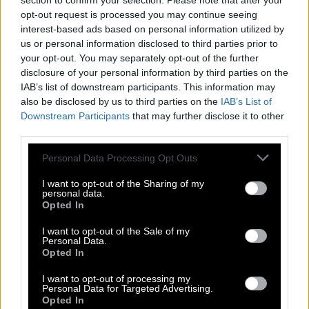
section to confirm your selection. Please note that after your
ήσυχη εμπειρία
opt-out request is processed you may continue seeing
interest-based ads based on personal information utilized by
Πού θα φας:
us or personal information disclosed to third parties prior to
your opt-out. You may separately opt-out of the further
Ταβέρνες στη Στενή με σήμα κατατεθέν το
disclosure of your personal information by third parties on the
IAB’s list of downstream participants. This information may
ντόπιο κρέας (αρνί, κοντοσούβλι)
also be disclosed by us to third parties on the
IAB’s List of
Πολλές επιλογές κάτω από τα πλατάνια με
Downstream Participants
that may further disclose it to other
third parties.
τρεχούμενα νερά
Please note that this website/app uses one or more Google
Personal Data Processing Opt Outs
services and may gather and store information including but
Σέττα Ευβοίας: η μικρή Ελβετία της
not limited to your visit or usage behaviour. You may click to
I want to opt-out of the Sharing of my
personal data.
Στερεάς Ελλάδας
grant or deny consent to Google and its third-party tags to
Opted In
use your data for below specified purposes in below Google
consent section.
I want to opt-out of the Sale of my
Personal Data.
Opted In
I want to opt-out of processing my
Personal Data for Targeted Advertising.
Opted In