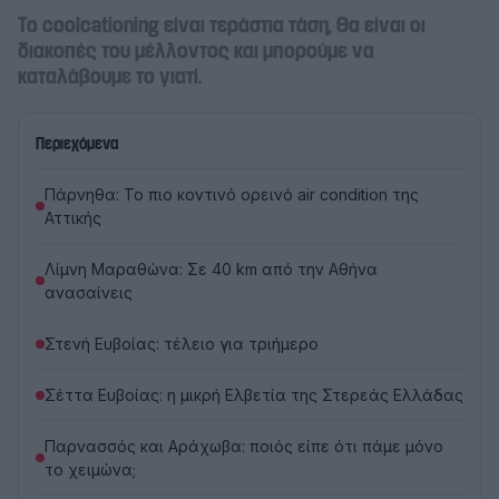
Το coolcationing είναι τεράστια τάση, θα είναι οι
διακοπές του μέλλοντος και μπορούμε να
καταλάβουμε το γιατί.
Περιεχόμενα
Πάρνηθα: Το πιο κοντινό ορεινό air condition της
Αττικής
Λίμνη Μαραθώνα: Σε 40 km από την Αθήνα
ανασαίνεις
Στενή Ευβοίας: τέλειο για τριήμερο
Σέττα Ευβοίας: η μικρή Ελβετία της Στερεάς Ελλάδας
Παρνασσός και Αράχωβα: ποιός είπε ότι πάμε μόνο
το χειμώνα;