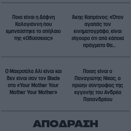
Ποια είναι η Δάφνη
Άκης Καπράνος: «Όταν
Καλογιάννη που
αγαπάς τον
εμπνεύστηκε το σπήλαιο
κινηματογράφο, είναι
της «Οδύσσειας»
σίγουρο ότι από κάποια
πράγματα θα
αρρωστήσεις»
Ο Μαερσάλα Αλί είναι και
Ποιος είναι ο
δεν είναι σαν τον Blade
Παναγιώτης Νίκας, ο
στο «Your Mother Your
πρώην σύντροφος της
Mother Your Mother»
εγγονής του Ανδρέα
Παπανδρέου
ΑΠΟΔΡΑΣΗ