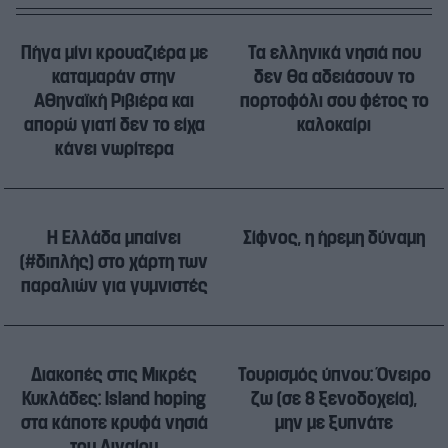
Πήγα μίνι κρουαζιέρα με
Τα ελληνικά νησιά που
καταμαράν στην
δεν θα αδειάσουν το
Αθηναϊκή Ριβιέρα και
πορτοφόλι σου φέτος το
απορώ γιατί δεν το είχα
καλοκαίρι
κάνει νωρίτερα
Η Ελλάδα μπαίνει
Σίφνος, η ήρεμη δύναμη
(#διπλής) στο χάρτη των
παραλιών για γυμνιστές
Διακοπές στις Μικρές
Τουρισμός ύπνου: Όνειρο
Κυκλάδες: Island hoping
ζω (σε 8 ξενοδοχεία),
στα κάποτε κρυφά νησιά
μην με ξυπνάτε
του Αιγαίου