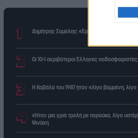
Δημήτρης Σαμόλης: «Ερωτευμένος είμαι ο π
Οι 10+1 ακριβότεροι Έλληνες ποδοσφαιριστέ
Η Καβάλα του 1987 ήταν «λίγο βαμμένη, λίγο
«Ήταν μια γριά τρελή με περούκα, λίγο υστέ
Ψινάκη