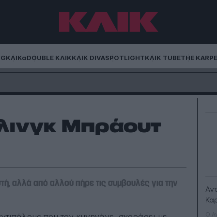
NG
ΚΛΙΚα
DOUBLE ΚΛΙΚ
ΚΛΙΚ DIVA
SPOTLIGHT
ΚΛΙΚ TUBE
THE KARP
ρλινγκ Μπράουτ
στή, αλλά από αλλού πήρε τις συμβουλές για την
Αν
Κα
Ο Α