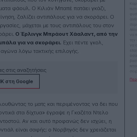
Καρ
ματα φάουλ. Ο Κιλιάν Μπαπέ πατάει γκάζι,
πιστ
φυσ
νηση, ζαλίζει αντιπάλους για να σκοράρει. Ο
άνθ
συμ
εργασίες, μάχεται με τους αντιπάλους του στον
Απο
ράρει.
Ο Έρλινγκ Μπράουτ Χάαλαντ, από την
να 
την
 μπάλα για να σκοράρει.
Εχει πέντε γκολ,
να 
 αγώνα λόγω τακτικής επιλογής.
επα
όσα
βασ
πιτ
ς στις αναζητήσεις
σει
τηλ
Κ στη Google
κόμι
κυρ
σωσ
κυρ
να 
ουθώντας το ματς και περιμένοντας να δει που
μεγ
χοντικά στα δίχτυα» έγραψε η Γκαζέτα Ντελο
του
30 
ντοστού. Αν και αυτό προφανώς δεν ισχύει, η
γιατ
τον
υντιάλ είναι σαφής: ο Νορβηγός δεν χρειάζεται
Μεγ