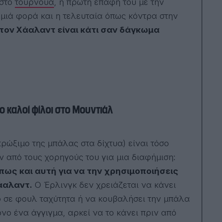
 στο
τουρνουά
, η πρώτη επαφή του με την
σπο
στο
αμιά φορά και η τελευταία όπως κόντρα στην
στρ
σύν
 τον Χάαλαντ είναι κάτι σαν δάγκωμα
μια
οικο
Κεί
υπο
πρω
στο
Μετ
περ
ξέν
ο καλοί φίλοι στο Μουντιάλ
ορι
το 
πολλ
αν ό
πρώξιμο της μπάλας στα δίχτυα) είναι τόσο
πλή
και
ν από τους χορηγούς του για μια διαφήμιση:
από
πως και αυτή για να την χρησιμοποιήσεις
Σήμ
στο
Χάαλαντ.
Ο Έρλινγκ δεν χρειάζεται να κάνει
κοντ
τριά
δο σε φουλ ταχύτητα ή να κουβαλήσει την μπάλα
αθλ
νο ένα άγγιγμα, αρκεί να το κάνει πριν από
Spor
Ego.