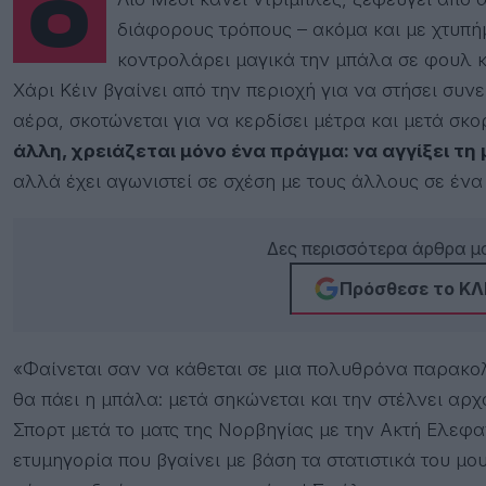
Ο Λίο Μέσι κάνει ντρίμπλες, ξεφεύγει από αντιπάλους που τον κυνηγάνε, σκοράρει με
διάφορους τρόπους – ακόμα και με χτυπή
κοντρολάρει μαγικά την μπάλα σε φουλ κί
Χάρι Κέιν βγαίνει από την περιοχή για να στήσει συν
αέρα, σκοτώνεται για να κερδίσει μέτρα και μετά σκο
άλλη, χρειάζεται μόνο ένα πράγμα: να αγγίξει τη
αλλά έχει αγωνιστεί σε σχέση με τους άλλους σε ένα
Δες περισσότερα άρθρα μα
Πρόσθεσε το ΚΛΙ
«Φαίνεται σαν να κάθεται σε μια πολυθρόνα παρακολ
θα πάει η μπάλα: μετά σηκώνεται και την στέλνει αρ
Σπορτ μετά το ματς της Νορβηγίας με την Ακτή Ελεφα
ετυμηγορία που βγαίνει με βάση τα στατιστικά του μο