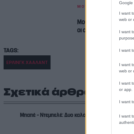
Google 
ΜΟΥΝΤΙΑΛ 2026
I want t
web or d
Μουντιάλ 2026: Τα ρεκό
οι cult ήρωες
I want t
purpose
I want 
ΕΡΛΙΝΓΚ ΧΑΑΛΑΝΤ
I want t
web or d
I want t
Σχετικά άρθρα
or app.
I want t
Μπαπέ – Ντεμπελέ: Δυο καλοί φίλοι στο Μουντιάλ
I want t
authenti