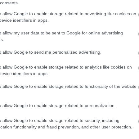
consents
o allow Google to enable storage related to advertising like cookies on
evice identifiers in apps.
ρ, οι viral στιγμές, τα φούξια παπούτσια και
o allow my user data to be sent to Google for online advertising
s.
to allow Google to send me personalized advertising.
o allow Google to enable storage related to analytics like cookies on
evice identifiers in apps.
o allow Google to enable storage related to functionality of the website
o allow Google to enable storage related to personalization.
Είμαι με τον Καναδά…
o allow Google to enable storage related to security, including
cation functionality and fraud prevention, and other user protection.