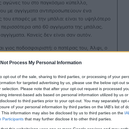
ις αγώνες του στο παγκόσμιο κύπελλο,
κυκ
βιβλ
του με αγγίγματα αντιπροσωπεύουν ένα
«Δυ
ς του επαφές με την μπάλα: είναι το υψηλότερο
ένα
απει
 περισσότερα από 60 αγγίγματα της μπάλας.
κι 
 αγγίγματα. Κανείς δεν είναι σαν αυτόν.
σε 
τηλ
χώρ
ναι γιος ποδοσφαιριστή: ο πατέρας του, Άλφι, ο
ταιν
συν
μέλος της Εθνικής ομάδας της Νορβηγίας στο
πάν
Not Process My Personal Information
ο 1994. Δήλωσε περήφανος γιατί οι Νορβηγοί
Εχει
βρα
φοντας στη φάση των 16 μετά από 28 χρόνια.
Μπό
to opt-out of the sale, sharing to third parties, or processing of your per
ισχύ
 Ο Έρλινγκ έχει διαφορετικό ρόλο από τον
formation for targeted advertising by us, please use the below opt-out s
αστείο. Εί
ου να αγαπήσουν τη μπάλα όταν ήταν μικρά,
αισ
r selection. Please note that after your opt-out request is processed y
περι
eing interest-based ads based on personal information utilized by us or
σκόρ
disclosed to third parties prior to your opt-out. You may separately opt-
ίδιο
losure of your personal information by third parties on the IAB’s list of
αυτέ
έχει
. This information may also be disclosed by us to third parties on the
IA
εξω
Participants
that may further disclose it to other third parties.
στο 
παν