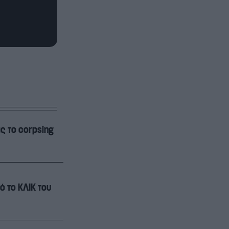
ς το corpsing
ό το ΚΛΙΚ του