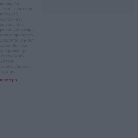
πετόπουλος
εύει ότι είναι ένας
ιολογικός
ρωπος – δεν
φωνούν όλοι.
φάσισε χρόνια πριν
πάρει αναβολή από
 ωριμότητα, δηλαδή
ασχοληθεί - και
γγελματικά - με
 απασχολούν
ικά τους
σιρικάδες, δηλαδή
ρές στην
εόραση, ταινίες,
κς, αθλητικά
ίως. Απέκτησε τους
τούς φίλους
ίως γιατί του άρεσε
κάνει παρέα με
αλύτερους και έχει
ς ίδιους πάνω από
χρόνια πιθανότατα
ί είναι οι μόνοι που
 ανέχονται.
αλώνοντας