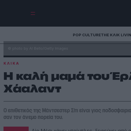
POP CULTURE
THE ΚΛΙΚ LIVI
© photo by Al Bello/Getty Images
ΚΛΙΚΑ
Η καλή μαμά του Έ
Χάαλαντ
O επιθετικός της Μάντσεστερ Σίτι είναι γιος ποδοσφαιρι
σαν τον άνεμο πορεία του.