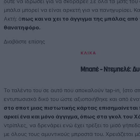
ούτε να ιδρώσει για να σκοράρει! Σε όλα τα ματς του
μπάλα μπορεί να είναι αρκετή για να πανηγυρίσει. Κ
Ακτή: ό
πως και να χει το άγγιγμα της μπάλας από
θανατηφόρο.
Διαβάστε επίσης
ΚΛΙΚΑ
Μπαπέ – Ντεμπελέ: Δυ
Το ταλέντο του σε αυτό που αποκαλούν tap-in, (στο σ
εντυπωσιακά δικό του ώστε αξιοποιήθηκε και από ένα
στο σποτ μιας πιστωτικής κάρτας επισημαίνεται 
αρκεί ένα και μόνο άγγιγμα, όπως στα γκολ του 
ντρίπλες, να δρενάρει ενώ έχει τρέξει το μισό γήπε
με όλους τους αμυντικούς μπροστά του. Χρειάζεται μό