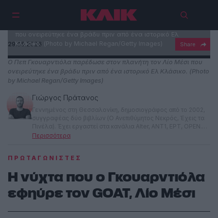
Ο Πεπ Γκουαρντιόλα παρέδωσε στον πλανήτη τον Λίο Μέσι
που ονειρεύτηκε ένα βράδυ πριν από ένα ιστορικό Ελ
Κλάσικο. (Photo by Michael Regan/Getty Images)
29.06.2026
Ο Πεπ Γκουαρντιόλα παρέδωσε στον πλανήτη τον Λίο Μέσι που
ονειρεύτηκε ένα βράδυ πριν από ένα ιστορικό Ελ Κλάσικο. (Photo
by Michael Regan/Getty Images)
Γιώργος Πράτανος
Γεννημένος στη Θεσσαλονίκη, δημοσιογράφος από το 2002,
συγγραφέας δύο βιβλίων (Ο Ανεπιθύμητος Νεκρός, Έχεις τα
Πινέλα). Έχει εργαστεί στα κανάλια Alter, ANT1, ΕΡΤ, OPEN.
Αρχισυντάκτης τηλεοπτικών εκπομπών, διευθυντής περιοδικών
και websites. Ασχολείται με την πολιτική, γουστάρει το σινεμά,
λατρεύει τη λογοτεχνία. Πολιτικό on, μετριότητα off.
ΠΡΩΤΑΓΩΝΙΣΤΈΣ
Η νύχτα που ο Γκουαρντιόλα
εφηύρε τον GOAT, Λίο Μέσι