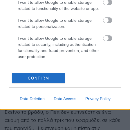
I want to allow Google to enable storage
γίνει το δεξί εξτρέμ, για να βγάλει παράλληλη
related to functionality of the website or app.
μπαλιά στον… σέντερ μπακ Πικέ, που έχει κατέβει
I want to allow Google to enable storage
ως κρυφός φορ! Αν δεν είναι μαγεία ποδοσφαιρική
related to personalization.
αυτό, δεν ξέρω τι άλλο θα μπορούσε να είναι!
I want to allow Google to enable storage
Διαβάστε επίσης
related to security, including authentication
functionality and fraud prevention, and other
ΜΟΥΝΤΙΑΛ 2026
user protection.
Λιονέλ Μέσι: Τα πιο τρελά στατιστικά
του The Goat
CONFIRM
Το False 9 που άλλαξε το ποδόσφαιρο
Data Deletion
Data Access
Privacy Policy
Εκείνο το βράδυ, ο Πεπ δεν εμπνεύστηκε ένα
ακόμη από τα πολλά τρικ που εφαρμόζει σε κάθε
του παιχνίδι. Η έμπνευση και η πίστη στις