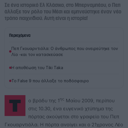
Σε ένα ιστορικό Ελ Κλάσικο, στο Μπερναμπέου, ο Πεπ
άλλαξε τον ρόλο του Μέσι και εμπνεύστηκε έναν νέο
τρόπο παιχνιδιού. Αυτή είναι η ιστορία!
Περιεχόμενα
Πεπ Γκουαρντιόλα: Ο άνθρωπος που ονειρεύτηκε τον
Λίο -και τον κατασκεύασε
Η αποθέωση του Tiki Taka
Το False 9 που άλλαξε το ποδόσφαιρο
Τ
ης
ο βράδυ της 1
Μαΐου 2009, περίπου
στις 10.30, ένα ευγενικό χτύπημα της
πόρτας ακούγεται στο γραφείο του Πεπ
Γκουαρντιόλα. Η πόρτα ανοίγει και ο 21χρονος Λέο