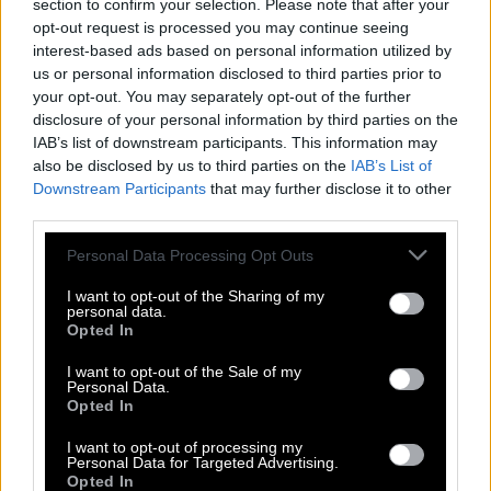
section to confirm your selection. Please note that after your
κανείς δεν είχε αντιλήφθει τίποτε. Ο Μέσι,
opt-out request is processed you may continue seeing
interest-based ads based on personal information utilized by
μάλιστα, έμοιαζε χαμένος στο γήπεδο, ψάχνοντας
us or personal information disclosed to third parties prior to
τα πατήματά του. Εκεί που τα πράγματα
your opt-out. You may separately opt-out of the further
στραβώνουν εντελώς, είναι όταν η Ρεάλ παίρνει
disclosure of your personal information by third parties on the
IAB’s list of downstream participants. This information may
το προβάδισμα, με κεφαλιά του Γκονζάλο
also be disclosed by us to third parties on the
IAB’s List of
Ιγκουαΐν. Εκεί, κάθε προπονητής θα γύριζε την
Downstream Participants
that may further disclose it to other
ομάδα στις εργοστασιακές της ρυθμίσεις. Όχι,
third parties.
όμως, ο Πεπ. Όλα μοιάζουν λάθος αν δεν
Please note that this website/app uses one or more Google
Personal Data Processing Opt Outs
στηρίξεις την επιλογή σου και λυγίσεις στην πρώτη
services and may gather and store information including but
not limited to your visit or usage behaviour. You may click to
I want to opt-out of the Sharing of my
στραβή.
personal data.
grant or deny consent to Google and its third-party tags to
Opted In
use your data for below specified purposes in below Google
Επιμένει, με τον Μέσι να ξεκινά τις προσπάθειες
consent section.
I want to opt-out of the Sale of my
από δεξιά και να κάνει συνεχώς διαγώνιες
Personal Data.
Opted In
κινήσεις προς το κέντρο της άμυνας, ανάμεσα στον
κενό χώρο ανάμεσα στα δύο σέντερ μπακ και τους
I want to opt-out of processing my
Personal Data for Targeted Advertising.
δύο κεντρικούς μέσους της Ρεάλ.
Opted In