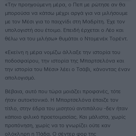
«Την προηγούμενη μέρα, ο Πεπ με ρώτησε αν θα
μπορούσα να κάτσω μέχρι αργά για να μιλήσουμε
με τον Μέσι για το παιχνίδι στη Μαδρίτη. Έχε τον
υπολογιστή σου έτοιμο. Επειδή έρχεται ο Λέο και
θέλω να του μιλήσω» θυμάται ο Ντομενέκ Τορέντ.
«Εκείνη η μέρα νομίζω άλλαξε την ιστορία του
ποδοσφαίρου, την ιστορία της Μπαρτσελόνα και
την ιστορία του Μέσι» λέει ο Τσάβι, κάνοντας έναν
απολογισμό.
Βέβαια, αυτό που τώρα μοιάζει προφανές, τότε
ήταν αυτοκτονικό. Η Μπαρτσελόνα έπαιζε τον
τίτλο, στην έδρα του μισητού αντιπάλου -δεν ήταν
κάποιο φιλικό προετοιμασίας. Και μάλιστα, χωρίς
προπόνηση, χωρίς να το γνωρίζει ούτε καν
ολόκληρη η 11άδα. Ο σέντερ φορ της