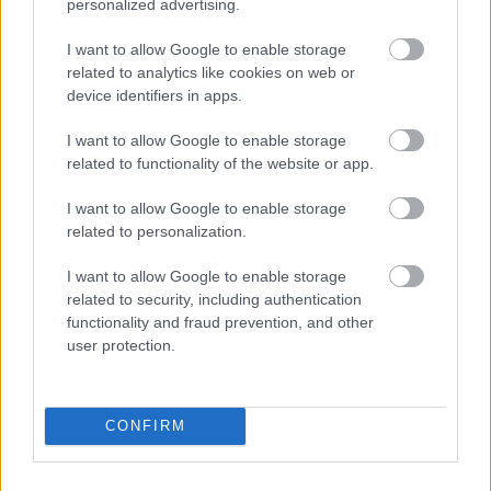
εκείνος, αλλά ο βρετανικός λαός, κανείς δεν
personalized advertising.
πρόκειται να μακροημερεύσει, δικαιώνοντας
I want to allow Google to enable storage
ενδεχομένως τον υποθετικό τίτλο που θα του έδινε
related to analytics like cookies on web or
ο Τζορτζ Ρ.Ρ. Μάρτιν.
device identifiers in apps.
I want to allow Google to enable storage
Διαβάστε επίσης
related to functionality of the website or app.
TV
I want to allow Google to enable storage
related to personalization.
Ναυμαχίες, αιμομιξίες και μπινελίκια:
Το «House of the Dragon»
I want to allow Google to enable storage
επέστρεψε!
related to security, including authentication
functionality and fraud prevention, and other
user protection.
ΑΓΓΛΙΑ
ΚΙΘ ΣΤΑΡΜΕΡ
ΛΑΡΙ Η ΓΑΤΑ
CONFIRM
ΠΡΩΘΥΠΟΥΡΓΟΣ