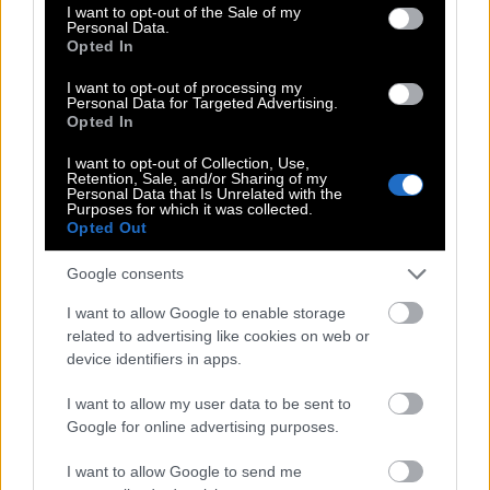
consent section.
I want to opt-out of the Sale of my
Personal Data.
Opted In
Το τελευταίο θύμα του Λάρι είναι ο Κιθ Στάρμερ -στη
I want to opt-out of processing my
Personal Data for Targeted Advertising.
φωτογραφία με τον Εμανουέλ Μακρόν (Lucy North/PA Images
Opted In
via Getty Images)
I want to opt-out of Collection, Use,
Retention, Sale, and/or Sharing of my
Ακολούθησε μια συγκατοίκηση – trial με τη Λιζ
Personal Data that Is Unrelated with the
Purposes for which it was collected.
Τρους, η οποία και έληξε άδοξα, καθώς ο Λάρι δεν
Opted Out
θέλησε να «αγοράσει το πακέτο». Η υπομονή του
Google consents
δοκιμάστηκε και με τον Ρίζι Σουνάκ. Τα δύο χρόνια
που ακολούθησαν κύλησαν «βαρετά ομαλά» -ο
I want to allow Google to enable storage
related to advertising like cookies on web or
καθένας στα… κουτάκια του, για να έρθει στη θέση
device identifiers in apps.
του ο Κιρ Στάρμερ, θορυβώδης και με τα μανίκια
σηκωμένα. Του έδωσε την ίδια διορία, περίπου δύο
I want to allow my user data to be sent to
Google for online advertising purposes.
χρόνια. Πλέον, ο Λάρι είναι και πάλι σε αναμονή
ενός νέου συγκατοίκου. Όσο δεν τους επιλέγει
I want to allow Google to send me