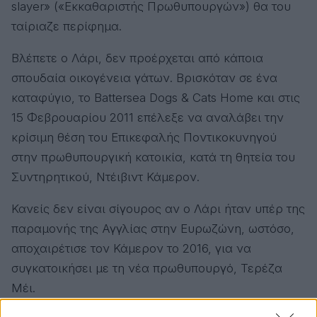
slayer» («Εκκαθαριστής Πρωθυπουργών») θα του
ταίριαζε περίφημα.
Βλέπετε ο Λάρι, δεν προέρχεται από κάποια
σπουδαία οικογένεια γάτων. Βρισκόταν σε ένα
καταφύγιο, το Battersea Dogs & Cats Home και στις
15 Φεβρουαρίου 2011 επέλεξε να αναλάβει την
κρίσιμη θέση του Επικεφαλής Ποντικοκυνηγού
στην πρωθυπουργική κατοικία, κατά τη θητεία του
Συντηρητικού, Ντέιβιντ Κάμερον.
Κανείς δεν είναι σίγουρος αν ο Λάρι ήταν υπέρ της
παραμονής της Αγγλίας στην Ευρωζώνη, ωστόσο,
αποχαιρέτισε τον Κάμερον το 2016, για να
συγκατοικήσει με τη νέα πρωθυπουργό, Τερέζα
Μέι.