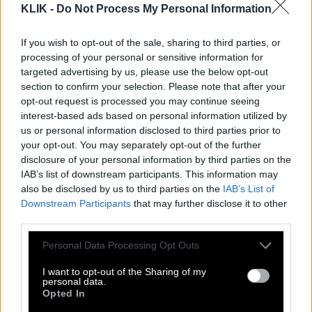
Εν τούτοις, έπειτα από μια φορτισμένη τριετία με
KLIK -
Do Not Process My Personal Information
πολλές άγρυπνες βραδιές, η Μέι αντικαταστάθηκε
από τον
Μπόρις Τζόνσον
, με τον οποίον σίγουρα
If you wish to opt-out of the sale, sharing to third parties, or
processing of your personal or sensitive information for
δεν τα πήγαν καλά! Πολλή φασαρία,
targeted advertising by us, please use the below opt-out
παλιμπαιδίζουσα συμπεριφορά και Covid έπαιξαν
section to confirm your selection. Please note that after your
σημαντικό ρόλο στην απόφαση του Λάρι να
opt-out request is processed you may continue seeing
interest-based ads based on personal information utilized by
«τελειώσει» αυτή τη μη παραγωγική συγκατοίκηση
us or personal information disclosed to third parties prior to
και να στείλει πίσω στο σπίτι του τον Τζόνσον.
your opt-out. You may separately opt-out of the further
disclosure of your personal information by third parties on the
IAB’s list of downstream participants. This information may
also be disclosed by us to third parties on the
IAB’s List of
Downstream Participants
that may further disclose it to other
third parties.
Please note that this website/app uses one or more Google
Personal Data Processing Opt Outs
services and may gather and store information including but
not limited to your visit or usage behaviour. You may click to
I want to opt-out of the Sharing of my
personal data.
grant or deny consent to Google and its third-party tags to
Opted In
use your data for below specified purposes in below Google