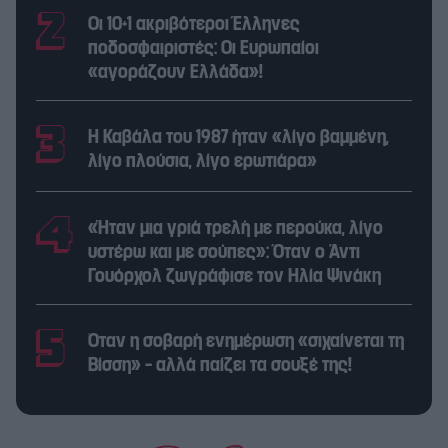
Οι 10+1 ακριβότεροι Έλληνες
ποδοσφαιριστές: Οι Ευρωπαίοι
«αγοράζουν Ελλάδα»!
Η Καβάλα του 1987 ήταν «λίγο βαμμένη,
λίγο πλούσια, λίγο ερωτιάρα»
«Ήταν μια γριά τρελή με περούκα, λίγο
υστέρω και με σούπες»: Όταν ο Άντι
Γουόρχολ ζωγράφισε τον Ηλία Ψινάκη
Όταν η σοβαρή ενημέρωση «σιχαίνεται τη
Βίσση» – αλλά παίζει τα σουξέ της!