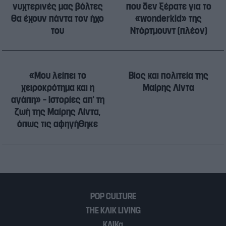
νυχτερινές μας βόλτες
που δεν ξέρατε για το
θα έχουν πάντα τον ήχο
«wonderkid» της
του
Ντόρτμουντ (πλέον)
«Μου λείπει το
Βίος και πολιτεία της
χειροκρότημα και η
Μαίρης Λίντα
αγάπη» – Ιστορίες απ’ τη
ζωή της Μαίρης Λίντα,
όπως τις αφηγήθηκε
POP CULTURE
THE ΚΛΙΚ LIVING
ΚΛΙΚα