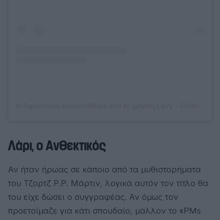
Η δημοσίευση κοινοποιήθηκε από το χρήστη Larry – Chief Mouser of the Cabinet (@larrythecatforpm)
Λάρι, ο Ανθεκτικός
Αν ήταν ήρωας σε κάποιο από τα μυθιστορήματα
του Τζορτζ Ρ.Ρ. Μάρτιν, λογικά αυτόν τον τίτλο θα
του είχε δώσει ο συγγραφέας. Αν όμως τον
προετοίμαζε για κάτι σπουδαίο, μάλλον το «PMs