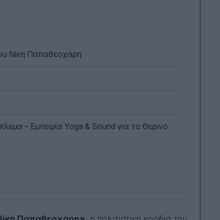
γου Νίκη Παπαθεοχάρη
ίλεμα – Εμπειρία Yoga & Sound για το Θερινό
«Νίκη Παπαθεοχάρη»
, η πολιτιστική καρδιά του