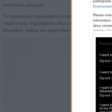
participants
συλλογική εμπειρία.
Downstream 
Please note
Το πρόγραμμα περιλαμβάνει επιλογές από την προσωπ
information 
σημαντικούς δημιουργούς όπως οι: Κραουνάκης, Καρ
deny consent
Μωραΐτης, καθώς και τραγούδια που έχουν αφήσει έ
in below Go
Persona
I want t
Opted 
I want t
Opted 
I want 
Advertis
Opted 
I want t
of my P
was col