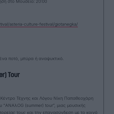
ηση στο Μουσείο: 20:00
val/asteria-culture-festival/giotanegka/
 ένα ποτό, μπύρα ή αναψυκτικό.
r) Tour
τικό Κέντρο Τέχνης και Λόγου Νίκη Παπαθεοχάρη
ου “ANAλOG (summer) tour”, μιας μουσικής
πορείας τους και την επανασύνδεση με το κοινό