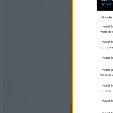
Opted 
Google 
I want t
web or d
I want t
purpose
I want 
I want t
web or d
I want t
or app.
I want t
I want t