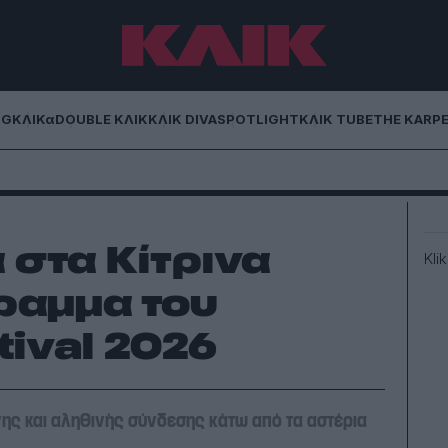
NG
ΚΛΙΚα
DOUBLE ΚΛΙΚ
ΚΛΙΚ DIVA
SPOTLIGHT
ΚΛΙΚ TUBE
THE KARP
 στα Κίτρινα
Kli
ραμμα του
tival 2026
χνης και αληθινής σύνδεσης κάτω από τα αστέρια