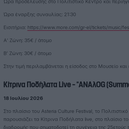
Ώρα προσέλευσης στο Πολιτιστικό Κέντρο και περιήγ
Ώρα έναρξης συναυλίας: 21:30
Εισιτήρια:
https://www.more.com/gr-el/tickets/music/festi
Α’ Ζώνη: 35€ / άτομο
Β’ Ζώνη: 30€ / άτομο
Στην τιμή περιλαμβάνεται η είσοδος στο Μουσείο και
Κίτρινα
Ποδήλατα
Live – “ANAλ
OG (Summe
18 Ιουλίου 2026
Στο πλαίσιο του Asteria Culture Festival, το Πολιτισ
παρουσιάζει τα Κίτρινα Ποδήλατα live, στο πλαίσιο τ
διαδρομής που σηματοδοτεί τη συνέχεια της 25ετούς 