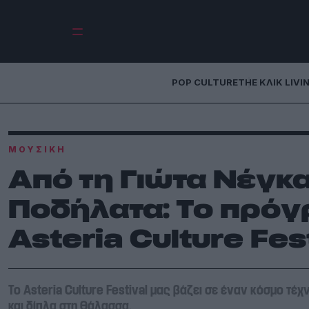
POP CULTURE
THE ΚΛΙΚ LIVI
ΜΟΥΣΙΚΉ
Από τη Γιώτα Νέγκα
Ποδήλατα: Το πρόγ
Asteria Culture Fes
Το Asteria Culture Festival μας βάζει σε έναν κόσμο τέ
και δίπλα στη θάλασσα.