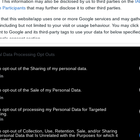
. This information may also be disclosed by us to third parties on the
IA
Participants
that may further disclose it to other third parties.
 that this website/app uses one or more Google services and may gath
ική της δισκογραφία, σε συνεργασίες με
including but not limited to your visit or usage behaviour. You may click 
αμουρατίδης, Καλαντζόπουλος, Ιωάννου και
 to Google and its third-party tags to use your data for below specifi
ντονο αποτύπωμα στο ελληνικό πεντάγραμμο.
ogle consent section.
l Data Processing Opt Outs
o opt-out of the Sharing of my personal data.
In
o opt-out of the Sale of my Personal Data.
In
to opt-out of processing my Personal Data for Targeted
ing.
In
o opt-out of Collection, Use, Retention, Sale, and/or Sharing
ersonal Data that Is Unrelated with the Purposes for which it
lected.