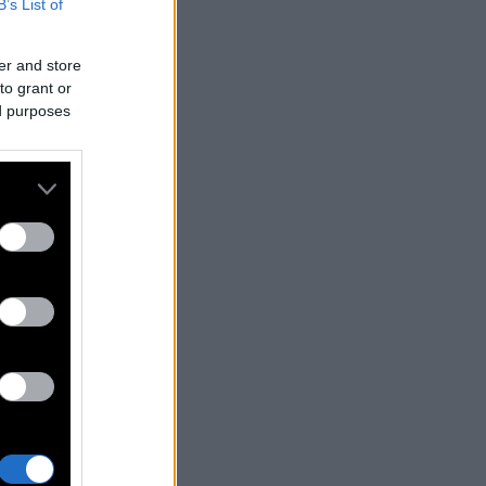
B’s List of
er and store
to grant or
ed purposes