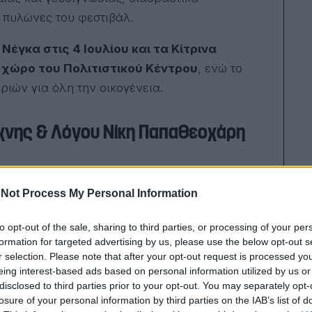
ί πυλώνες του φεστιβάλ.
έγκα στις 4 Ιουλίου και τα Κίτρινα
ό χώρο του Πολιτιστικού Κέντρου
, ενώ το
ιών για όλη την οικογένεια.
Τέχνης & Λόγου Νίκη Παπαθεοχάρη
Not Process My Personal Information
τικό Κέντρο Τέχνης και Λόγου Νίκη Παπαθεοχάρη
τερες φωνές του σύγχρονου ελληνικού
to opt-out of the sale, sharing to third parties, or processing of your per
 συναίσθημα και αυθεντικότητα.
formation for targeted advertising by us, please use the below opt-out s
r selection. Please note that after your opt-out request is processed y
ροσκαλεί το κοινό σε ένα ταξίδι στο ελληνικό
eing interest-based ads based on personal information utilized by us or
disclosed to third parties prior to your opt-out. You may separately opt-
μουσική έκφραση. Με βαθιά, εσωτερική φωνή
losure of your personal information by third parties on the IAB’s list of
 κάθε τραγούδι σε προσωπική εξομολόγηση και