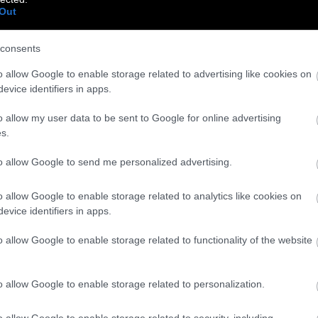
Out
πρώτο του ολοκληρωμένο project, το
«Focus on:
σικές ιδιοφυΐες όπως ο Jerome Sydenham και ο
consents
 σπάνια συναντά κανείς στην techno.
o allow Google to enable storage related to advertising like cookies on
diso 09: The Master Sessions»
και το
evice identifiers in apps.
e Days
, επιβεβαίωσαν ότι η παραγωγή του ήταν
o allow my user data to be sent to Google for online advertising
s.
to allow Google to send me personalized advertising.
o allow Google to enable storage related to analytics like cookies on
evice identifiers in apps.
o allow Google to enable storage related to functionality of the website
o allow Google to enable storage related to personalization.
o allow Google to enable storage related to security, including