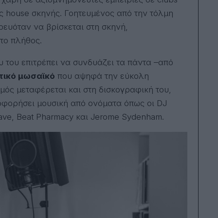
ς house σκηνής. Γοητευμένος από την τόλμη
ρευόταν να βρίσκεται στη σκηνή,
το πλήθος.
ου του επιτρέπει να συνδυάζει τα πάντα –από
τικό μωσαϊκό
που αψηφά την εύκολη
σμός μεταφέρεται και στη δισκογραφική του,
λοφορήσει μουσική από ονόματα όπως οι DJ
lave, Beat Pharmacy και Jerome Sydenham.