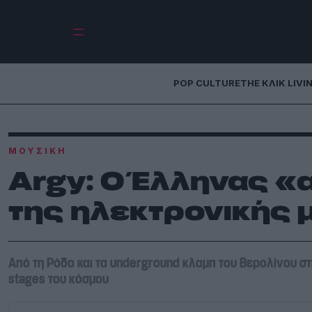
POP CULTURE
THE ΚΛΙΚ LIVI
ΜΟΥΣΙΚΉ
Argy: Ο Έλληνας «
της ηλεκτρονικής 
Από τη Ρόδο και τα underground κλαμπ του Βερολίνου στ
stages του κόσμου