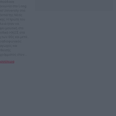
 σπούδασε
κοινωνία στο Long
nd University στα
άστια της Νέας
κης. Η πρώτη του
λειά ήταν να
φει μουσική στο
ιοδικό ΗΧΟΣ στα
η των 90ς και μετά
ραδιοφωνικός
αγωγός και
υθυντής
γράμματος στον
ιοφωνικό σταθμό
ΛΕΥΚΩ των
νικών Εκδόσεων.
οπτικά,
λούθησαν τα
ιοδικά «Ε» της
θεροτυπίας, ΚΛΙΚ,
ΙΜ, ΝΙΤΡΟ,
uire, Symbol,
ddo σε ρόλους
ισυντάκτη ή
υθυντή. Έχει
τελέσει