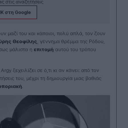
αρχ
ς στις αναζητήσεις
εται
ΙΜΑ
Κ στη Google
Wind
Γερ
ακό
έχε
υν μαζί του και κάποιοι, πολύ απλά, τον ζουν
ΚΛΙΚ
Έχε
ύρης Θεοφίλης
, γέννημα θρέμμα της Ρόδου,
σύμ
ίσως μάλιστα η
επιτομή
αυτού του τρόπου
επι
Υπο
Μετ
επο
ζούσ
gy ξεχειλίζει σε ό,τι κι αν κάνει: από τον
τρό
ητήσεις του, μέχρι τη δημιουργία μιας βαθιάς
μνη
υπε
οποριακή
.
γρα
Ποτ
απο
συν
ΠΑΣ
μέλ
απο
από
Θεο