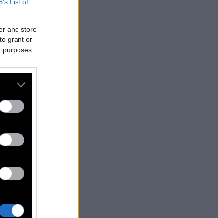
B’s List of
er and store
to grant or
ed purposes