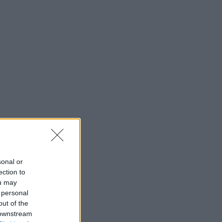
ι διευθυντής του
r.gr και
βουλος έκδοσης
 οικονομικής
μερίδας «ΑΞΙΑ».
αι ΠΑΟΚ, NY Knicks,
iants.
sonal or
ection to
ou may
 personal
out of the
 downstream