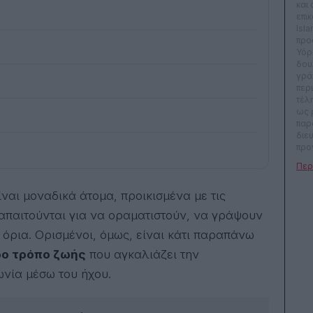
και
επι
Isla
προ
Υόρ
δου
γρά
περ
τέλ
ως 
παρ
διε
προ
ραδ
ΕΝ 
Τεχ
Συν
ακο
υ απαιτούνται για να οραματιστούν, να γράψουν
περ
Ελευ
όρια. Ορισμένοι, όμως, είναι κάτι παραπάνω
ΜΑΧ
ο τρόπο ζωής
που αγκαλιάζει την
Esq
Fre
ωνία μέσω του ήχου.
αρχ
διε
δια