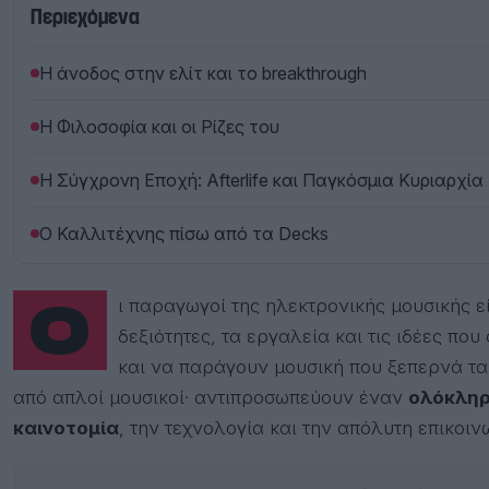
Περιεχόμενα
Η άνοδος στην ελίτ και το breakthrough
Η Φιλοσοφία και οι Ρίζες του
Η Σύγχρονη Εποχή: Afterlife και Παγκόσμια Κυριαρχία
Ο Καλλιτέχνης πίσω από τα Decks
Οι παραγωγοί της ηλεκτρονικής μουσικής είναι μοναδικά άτομα, προικισμένα με τις
δεξιότητες, τα εργαλεία και τις ιδέες πο
και να παράγουν μουσική που ξεπερνά τα 
από απλοί μουσικοί· αντιπροσωπεύουν έναν
ολόκληρ
καινοτομία
, την τεχνολογία και την απόλυτη επικοιν