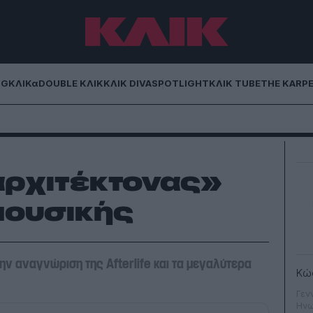
NG
ΚΛΙΚα
DOUBLE ΚΛΙΚ
ΚΛΙΚ DIVA
SPOTLIGHT
ΚΛΙΚ TUBE
THE KARP
αρχιτέκτονας»
μουσικής
ην αναγνώριση της Afterlife και τα μεγαλύτερα
Κώ
Γεν
Ηνω