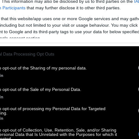
. This information may also be disclosed by us to third parties on the
IA
Participants
that may further disclose it to other third parties.
 that this website/app uses one or more Google services and may gath
including but not limited to your visit or usage behaviour. You may click 
 to Google and its third-party tags to use your data for below specifi
ogle consent section.
ν ελίτ της
underground club σκηνής
ήδη από
l Data Processing Opt Outs
ότητας με το massive hit του 2005
«Love
 από τον Luciano, και έκτοτε η πορεία του είναι
o opt-out of the Sharing of my personal data.
In
α εντυπωσιακή γκάμα δισκογραφικών εταιρειών,
o opt-out of the Sale of my Personal Data.
In
του Dennis Ferrer
, μέχρι την κλασική house
ντας σε στεγανά, οι στουντιακές συνεργασίες
to opt-out of processing my Personal Data for Targeted
ing.
κέζους
The Martinez Brothers
έφεραν κοντά
In
ουμένως δεν επικοινωνούσαν, αντλώντας
o opt-out of Collection, Use, Retention, Sale, and/or Sharing
ς.
ersonal Data that Is Unrelated with the Purposes for which it
lected.