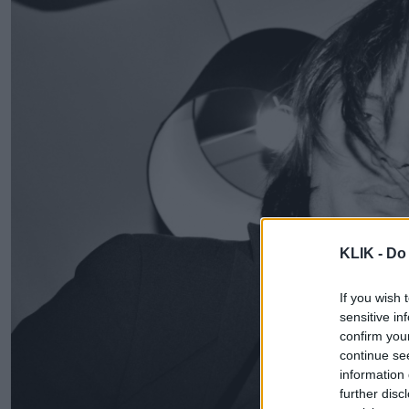
KLIK -
Do 
If you wish 
sensitive in
confirm you
continue se
information 
further disc