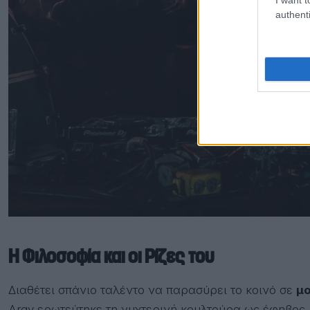
authenti
Η Φιλοσοφία και οι Ρίζες του
Διαθέτει σπάνιο ταλέντο να παρασύρει το κοινό σε
μο
Argy ερωτεύτηκε τη νυχτερινή κουλτούρα ως έφηβος, 