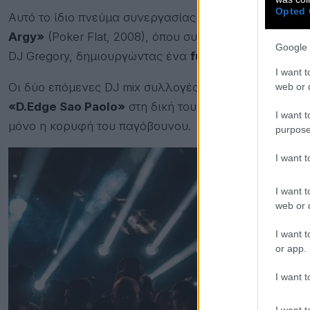
Opted 
Αυτό το ίδιο πνεύμα συνεργασίας είναι διάχυτο στο 
Argy»
(Poker Flat, 2008), όπου συνεργάστηκε με μου
Google 
DJ Gregory, δημιουργώντας ένα
fusion επιρροών
που
I want t
Οι δύο επόμενες DJ mix συλλογές του, το
«Cavo Para
web or d
«D.Edge Sao Paolo»
στη δική του εταιρεία, την
Thes
I want t
μόνο η κορυφή του παγόβουνου.
purpose
I want 
I want t
web or d
I want t
or app.
I want t
I want t