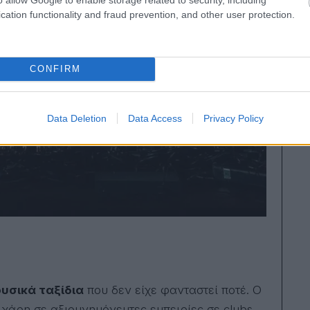
cation functionality and fraud prevention, and other user protection.
CONFIRM
Data Deletion
Data Access
Privacy Policy
υσικά ταξίδια
που δεν είχε φανταστεί ποτέ. Ο
χάρη σε αξιομνημόνευτες εμπειρίες σε clubs