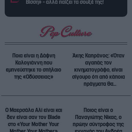
Βίσση» – αλλά παίζει τα σουξέ της!
Ποια είναι η Δάφνη
Άκης Καπράνος: «Όταν
Καλογιάννη που
αγαπάς τον
εμπνεύστηκε το σπήλαιο
κινηματογράφο, είναι
της «Οδύσσειας»
σίγουρο ότι από κάποια
πράγματα θα
αρρωστήσεις»
Ο Μαερσάλα Αλί είναι και
Ποιος είναι ο
δεν είναι σαν τον Blade
Παναγιώτης Νίκας, ο
στο «Your Mother Your
πρώην σύντροφος της
Mother Your Mother»
εγγονής του Ανδρέα