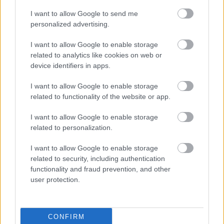
I want to allow Google to send me
personalized advertising.
ΤΖΕΝΗ ΖΑΧΑΡΟΠΟΥΛΟΥ
I want to allow Google to enable storage
Σχετικά άρθρα
related to analytics like cookies on web or
device identifiers in apps.
I want to allow Google to enable storage
O Ταμτάκος είναι ο πρώτος super
related to functionality of the website or app.
ήρωας μας
I want to allow Google to enable storage
related to personalization.
Οι viral στιγμές του Βασίλη Λεβέντη
I want to allow Google to enable storage
related to security, including authentication
functionality and fraud prevention, and other
user protection.
CONFIRM