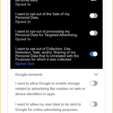
personal data.
grant or deny consent to Google and its third-party tags to
Opted In
έκοψα» (1993).
use your data for below specified purposes in below Google
consent section.
I want to opt-out of the Sale of my
Personal Data.
Η τηλεόραση και το θέατρο
Opted In
I want to opt-out of processing my
Πέρασε και από την τηλεόραση, μέσα από σειρές
Personal Data for Targeted Advertising.
Opted In
που άφησαν εποχή («Γιούγκερμαν», «Πανθέοι», «Η
γειτονιά μας» και «Οι φρουροί της Αχαΐας»), όμως
I want to opt-out of Collection, Use,
Retention, Sale, and/or Sharing of my
άφησε την υποκριτική όταν γεννήθηκε η εγγονή
Personal Data that Is Unrelated with the
Purposes for which it was collected.
της Φαίδρα, κόρη της κόρης της Κλάρας και του
Opted Out
δημοσιογράφου Νάσου Γουμενίδη.
«Η μικρή έγινε
Google consents
για μένα εξάρτηση. Μεγάλος έρωτας. Ένιωσα
ότι μεγάλωνα ξανά την κόρη μου»,
είχε δηλώσει.
I want to allow Google to enable storage
related to advertising like cookies on web or
Τα τελευταία χρόνια είχε κάνει κάποιες
device identifiers in apps.
εμφανίσεις στο θέατρο, όπως στην παράσταση η
«Σκιά του Μαρτ» στο θέατρο Μπέλλος.
I want to allow my user data to be sent to
Google for online advertising purposes.