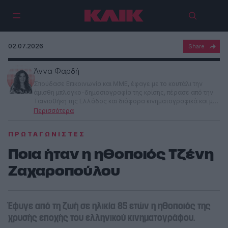
02.07.2026
Άννα Φαρδή
Σπούδασε Επικοινωνία και ΜΜΕ, έφαγε με το κουτάλι την
άμισθη μπλογκο-δημοσιογραφία της κρίσης, πέρασε από την
Ταινιοθήκη της Ελλάδος και διάφορα κινηματογραφικά και μη
φεστιβάλ και κατέληξε στην αρχισυνταξία έντυπου και
ηλεκτρονικού Αθηνοράματος, πριν αναλάβει την αρχισυνταξία
του ΚΛΙΚ. Γράφει για μουσική, θέατρο, σινεμά, την κοινωνία, τη
ΠΡΩΤΑΓΩΝΙΣΤΈΣ
ζωή και τον παραλογισμό γύρω μας.
Ποια ήταν η ηθοποιός Τζένη
Ζαχαροπούλου
Έφυγε από τη ζωή σε ηλικία 85 ετών η ηθοποιός της
χρυσής εποχής του ελληνικού κινηματογράφου.