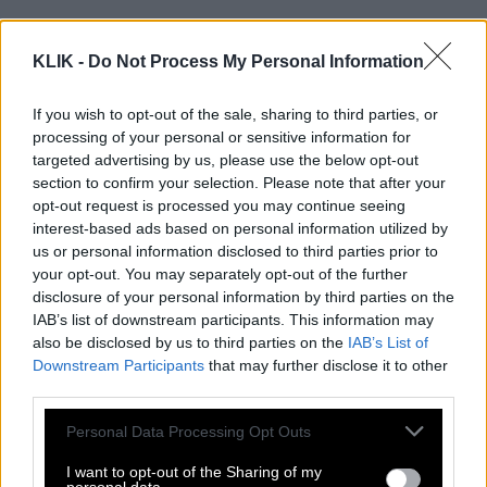
Διαβάστε επίσης
KLIK -
Do Not Process My Personal Information
KLIK TUBE
If you wish to opt-out of the sale, sharing to third parties, or
Δήμητρα Δερζέκου-Αλίκη
processing of your personal or sensitive information for
Βουγιουκλάκη στους ΚΛΙΚers: «Στο
targeted advertising by us, please use the below opt-out
TikTok με ρωτάνε αν είμαι AI»
section to confirm your selection. Please note that after your
opt-out request is processed you may continue seeing
interest-based ads based on personal information utilized by
Ενδεικτικά, αναφέρουμε ταινίες όπως
«Η γυνή να
us or personal information disclosed to third parties prior to
φοβήται τον άνδρα» (1965), «Πεθαίνω κάθε
your opt-out. You may separately opt-out of the further
ξημέρωμα» (1969), «Ορατότης μηδέν» (1969),
disclosure of your personal information by third parties on the
IAB’s list of downstream participants. This information may
«Ένα αστείο κορίτσι» (1970),
«Δυο τρελοί και ο
also be disclosed by us to third parties on the
IAB’s List of
ατσίδας» (1970), «Η κόρη του ήλιου» (1971), «Σ’
Downstream Participants
that may further disclose it to other
αγαπώ» (1971), «Η λεωφόρος του μίσους» (1971),
third parties.
«Και ξανά προς τη δόξα τραβά» (1980),
Please note that this website/app uses one or more Google
Personal Data Processing Opt Outs
«Τροχονόμος… Βαρβάρα» (1981), «Θανάσης, ο
services and may gather and store information including but
not limited to your visit or usage behaviour. You may click to
I want to opt-out of the Sharing of my
αισιόδοξος» (1989) και «Κόκκινο τριαντάφυλλο σου