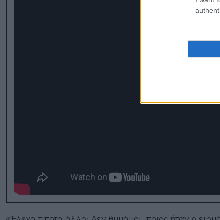
authenti
«Έλεγα τίποτα άλλο; Δεν θυμάμαι, ποιος ήταν ο ειρμ