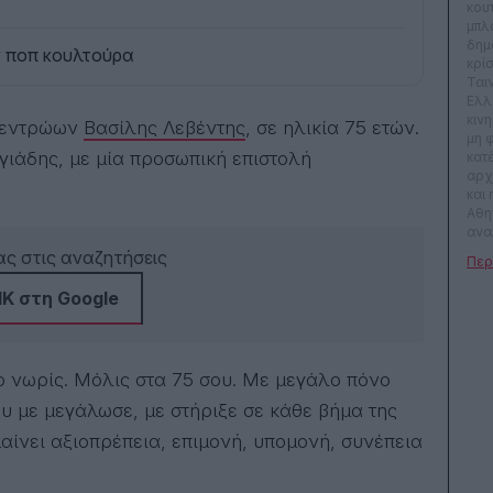
κου
μπλ
δημ
ν ποπ κουλτούρα
κρί
Ται
Ελλ
κιν
 Κεντρώων
Βασίλης Λεβέντης
, σε ηλικία 75 ετών.
μη 
γιάδης, με μία προσωπική επιστολή
κατ
αρχ
και
Αθη
ανα
αρχ
ς στις αναζητήσεις
Γράφ
θέα
Κ στη Google
κοιν
τον
γύρ
σο νωρίς. Μόλις στα 75 σου. Με μεγάλο πόνο
 με μεγάλωσε, με στήριξε σε κάθε βήμα της
μαίνει αξιοπρέπεια, επιμονή, υπομονή, συνέπεια