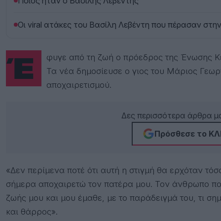
Ποιος ήταν ο Βασίλης Λεβέντης
Οι viral ατάκες του Βασίλη Λεβέντη που πέρασαν στη
Έφυγε από τη ζωή ο πρόεδρος της Ένωσης
Τα νέα δημοσίευσε ο γιος του Μάριος Γεωρ
αποχαιρετισμού.
Δες περισσότερα άρθρα μα
Πρόσθεσε το ΚΛΙ
«Δεν περίμενα ποτέ ότι αυτή η στιγμή θα ερχόταν τό
σήμερα αποχαιρετώ τον πατέρα μου. Τον άνθρωπο που
ζωής μου και μου έμαθε, με το παράδειγμά του, τι ση
και θάρρος».