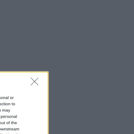
sonal or
ection to
ou may
 personal
out of the
 downstream