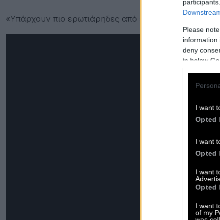
participants
Downstream 
«Υπάρχουν πιο ερωτιάρηδες από εμένα, ο Ανδρέας κα
Please note
information 
deny consent
in below Go
Persona
I want t
Opted 
I want t
Opted 
I want 
Advertis
Opted 
I want t
of my P
was col