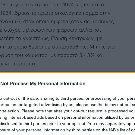
ήθηκε για πρώτη φορά το 1974 ως ιδρυτικό
 1984 ίδρυσε το πρώτο οικολογικό κόμμα στην
ανάλι 67, στον οποίο εμφανιζόταν σε βραδινές
ινε στόχος τηλεφωνικών φαρσών αλλά και
 μετέπειτα γνωστό ως Ένωση Κεντρώων, με
π’ το όποιο θεώρησε ότι προδόθηκε. Μπήκε για
δρυση του κόμματος, με ποσοστό 3,43% και
ενη τετραετία.
 πέρασαν στην ποπ κουλτούρα
Not Process My Personal Information
to opt-out of the sale, sharing to third parties, or processing of your per
formation for targeted advertising by us, please use the below opt-out s
να τους ξεβρακώσει. Από την ώρα που ο
r selection. Please note that after your opt-out request is processed y
eing interest-based ads based on personal information utilized by us or
λαχτάρα όλοι».
disclosed to third parties prior to your opt-out. You may separately opt-
losure of your personal information by third parties on the IAB’s list of