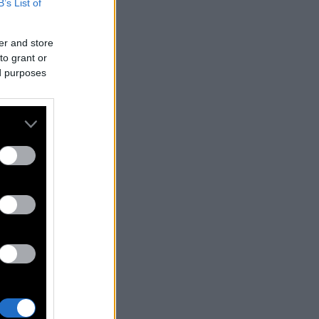
B’s List of
er and store
to grant or
ed purposes