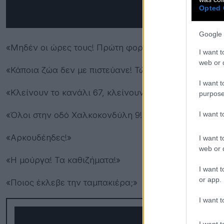
Opted 
Google 
«Μηδέν οι ώρες τους! Πρώτη φορά ζητάω απ’ τον Θεό
I want t
web or d
«Κάποια ζώα δεν με πιστεύανε! Τώρα θα με πιστέψουν
I want t
«Κλείνουν το κανάλι 67, κλείνουν και τον τάφο τους!
purpose
I want 
«Όλοι στην οδό Χαλκοκονδύλη 9!»
«Αρκουδέηδες!»
I want t
web or d
«Η μούργα! Τα καθιζήματα!»
I want t
or app.
«Ποιος έκλεβε την ταμπακιέρα;»
I want t
I want t