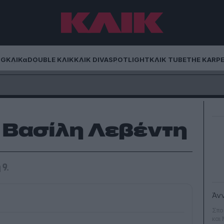
NG
ΚΛΙΚα
DOUBLE ΚΛΙΚ
ΚΛΙΚ DIVA
SPOTLIGHT
ΚΛΙΚ TUBE
THE KARP
ου Βασίλη Λεβέντη
9.
Άν
Σπο
και