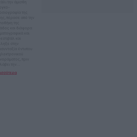
τάλι την άμισθη
ογκο-
οσιογραφία της
σης, πέρασε από την
νιοθήκη της
άδος και διάφορα
ηματογραφικά και
φεστιβάλ και
έληξε στην
ισυνταξία έντυπου
 ηλεκτρονικού
νοράματος, πριν
λάβει την
ισυνταξία του ΚΛΙΚ.
ει για μουσική,
τρο, σινεμά, την
ωνία, τη ζωή και
 παραλογισμό
ω μας.