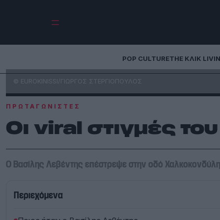
POP CULTURE
THE ΚΛΙΚ LIVI
© EUROKINISSI/ΓΙΩΡΓΟΣ ΣΤΕΡΓΙΟΠΟΥΛΟΣ
ΠΡΩΤΑΓΩΝΙΣΤΈΣ
Οι viral στιγμές τ
Ο Βασίλης Λεβέντης επέστρεψε στην οδό Χαλκοκονδύλη 
Περιεχόμενα