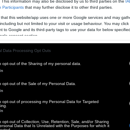
. This information may also be disclosed by us to third parties on the
IA
Participants
that may further disclose it to other third parties.
ι ο Κουρής».
 that this website/app uses one or more Google services and may gath
including but not limited to your visit or usage behaviour. You may click 
 to Google and its third-party tags to use your data for below specifi
ogle consent section.
l Data Processing Opt Outs
o opt-out of the Sharing of my personal data.
In
o opt-out of the Sale of my Personal Data.
In
to opt-out of processing my Personal Data for Targeted
ing.
In
o opt-out of Collection, Use, Retention, Sale, and/or Sharing
ersonal Data that Is Unrelated with the Purposes for which it
lected.