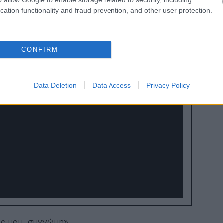
cation functionality and fraud prevention, and other user protection.
CONFIRM
Data Deletion
Data Access
Privacy Policy
ός μου, συγνώμη».