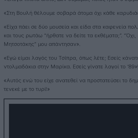
«Στη Βουλή θέλουμε σοβαρά άτομα όχι κάθε καρυδιά
«Είχα πάει σε δύο μουσεία και είδα στα καφενεία πολ
και τους ρωτάω “ήρθατε να δείτε τα εκθέματα;”. “Όχι,
Μητσοτάκης” μου απάντησαν».
«Εγώ είμαι λαγός του Τσίπρα, όπως λέτε; Εσείς κάνα
ντολμαδάκια στην Μαρίκα. Εσείς γίνατε λαγοί το ‘89»
«Αυτός ενώ του είχε ανατεθεί να προστατεύσει το δη
τενεκέ με το τυρί!»