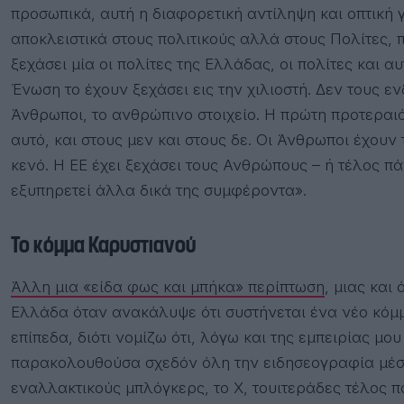
προσωπικά, αυτή η διαφορετική αντίληψη και οπτική γι
αποκλειστικά στους πολιτικούς αλλά στους Πολίτες, 
ξεχάσει μία οι πολίτες της Ελλάδας, οι πολίτες και 
Ένωση το έχουν ξεχάσει εις την χιλιοστή. Δεν τους ε
Άνθρωποι, το ανθρώπινο στοιχείο. Η πρώτη προτεραιό
αυτό, και στους μεν και στους δε. Οι Άνθρωποι έχουν
κενό. Η ΕΕ έχει ξεχάσει τους Ανθρώπους – ή τέλος 
εξυπηρετεί άλλα δικά της συμφέροντα».
Το κόμμα Καρυστιανού
Άλλη μια «είδα φως και μπήκα» περίπτωση
, μιας και
Ελλάδα όταν ανακάλυψε ότι συστήνεται ένα νέο κόμ
επίπεδα, διότι νομίζω ότι, λόγω και της εμπειρίας μ
παρακολουθούσα σχεδόν όλη την ειδησεογραφία μέσα
εναλλακτικούς μπλόγκερς, το X, τουιτεράδες τέλος π