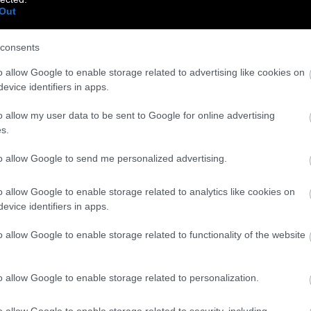
Out
υ σχολιάζουν την πολιτική επικαιρότητα με
consents
ε αρχ**ι φασίστα». Guest star, ο Λουκάνικος.
o allow Google to enable storage related to advertising like cookies on
evice identifiers in apps.
o allow my user data to be sent to Google for online advertising
s.
to allow Google to send me personalized advertising.
o allow Google to enable storage related to analytics like cookies on
evice identifiers in apps.
o allow Google to enable storage related to functionality of the website
o allow Google to enable storage related to personalization.
o allow Google to enable storage related to security, including