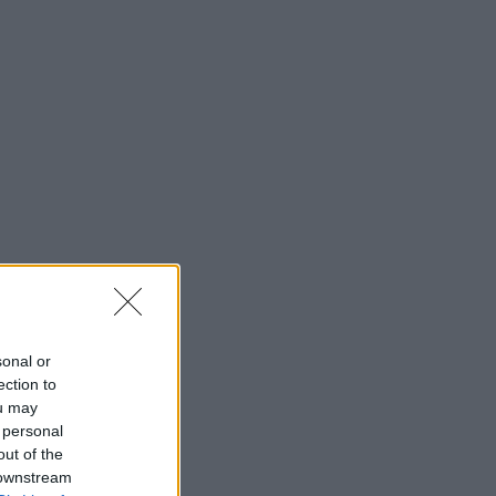
sonal or
ection to
ou may
 personal
out of the
 downstream