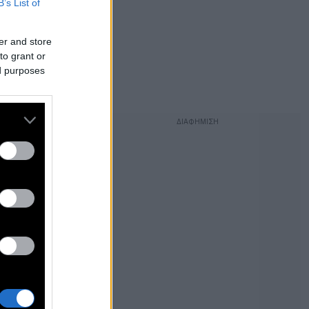
B’s List of
er and store
to grant or
ed purposes