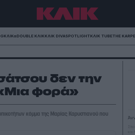
NG
ΚΛΙΚα
DOUBLE ΚΛΙΚ
ΚΛΙΚ DIVA
SPOTLIGHT
ΚΛΙΚ TUBE
THE KARP
σάτσου δεν την
 «Μια φορά»
πικοτήτων κόμμα της Μαρίας Καρυστιανού που
Άν
Σπο
και