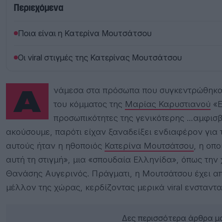
Περιεχόμενα
Ποια είναι η Κατερίνα Μουτσάτσου
Οι viral στιγμές της Κατερίνας Μουτσάτσου
Ανάμεσα στα πρόσωπα που συγκεντρώθηκαν χτες βράδυ στο Ολύμπιον για τη διακύρηξη
του κόμματος της
Μαρίας Καρυστιανού
«Ε
προσωπικότητες της γενικότερης …αμφισβ
ακούσουμε, παρότι είχαν ξαναδείξει ενδιαφέρον για τ
αυτούς ήταν η ηθοποιός
Κατερίνα Μουτσάτσου
, η οπ
αυτή τη στιγμή», μια «σπουδαία Ελληνίδα», όπως τη
Θανάσης Αυγερινός. Πράγματι, η Μουτσάτσου έχει α
μέλλον της χώρας, κερδίζοντας μερικά viral ενσταντ
Δες περισσότερα άρθρα μα