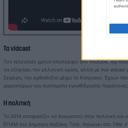
authenti
Τα vidcast
Τον τελευταίο χρόνο επιστρέφει στο Youtube, όχι πλέο
να εξηγήσει την ελληνική κρίση, αλλά με live vidcast
Σεφέρη, την ορθοδοξία μέχρι το Κυπριακό. Έχουν π
χαρακτήρων και συστήματα εγκαθίδρυσης παράνοιας
Η πολιτική
Το 2014 αποφασίζει να δοκιμαστεί στην πολιτική και
ΕΠΑΜ του Δημήτρη Καζάκη. Τότε, δηλώνει στο Tlife: 