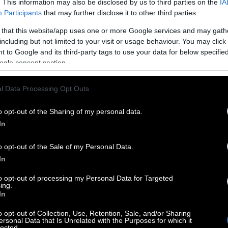
. This information may also be disclosed by us to third parties on the
IA
Participants
that may further disclose it to other third parties.
 that this website/app uses one or more Google services and may gath
including but not limited to your visit or usage behaviour. You may click 
 to Google and its third-party tags to use your data for below specifi
ogle consent section.
l Data Processing Opt Outs
o opt-out of the Sharing of my personal data.
In
o opt-out of the Sale of my Personal Data.
In
to opt-out of processing my Personal Data for Targeted
ing.
In
o opt-out of Collection, Use, Retention, Sale, and/or Sharing
ersonal Data that Is Unrelated with the Purposes for which it
lected.