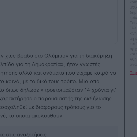
κου
μπλ
δημ
κρί
Ται
Ελλ
κιν
μη 
κατ
αρχ
και
Αθη
λπίδα για τη Δημοκρατία», ήταν γνωστές
ανα
αρχ
ήτησης αλλά και ονόματα που είχαμε καιρό να
Γράφ
θέα
α κοινά, με το δικό τους τρόπο. Μια από
κοιν
οία όπως δήλωσε «προετοιμαζόταν 14 χρόνια γι’
τον
γύρ
ν χαρακτήρησε ο παρουσιαστής της εκδήλωσης
πασχοληθεί με διάφορους τρόπους για το
ανέ, τα οποία ακολουθούν.
ς στις αναζητήσεις