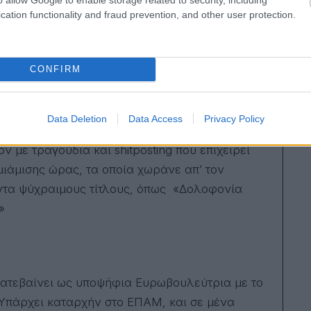
cation functionality and fraud prevention, and other user protection.
CONFIRM
Data Deletion
Data Access
Privacy Policy
ν με τραγούδια και shitposting που επιχειρεί
 μιάμισης ώρας, τα οποία χωράνε απ’ τον
άντα ψύχραιμους τίτλους, όπως «Δολοφονία
»
 κατεβαίνει ως υποψήφια Ευρωβουλεύτρια με το
«Υπάρχει καταρχήν στο ΕΠΑΜ, και σε μένα