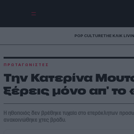
POP CULTURE
THE ΚΛΙΚ LIVI
ΠΡΩΤΑΓΩΝΙΣΤΈΣ
Την Κατερίνα Μουτ
ξέρεις μόνο απ’ το
Η ηθοποιός δεν βρέθηκε τυχαία στο ετερόκλητων προσω
ανακοινώθηκε χτες βράδυ.