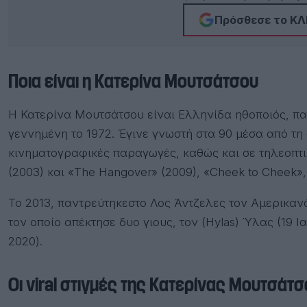
Πρόσθεσε το ΚΛΙ
Ποια είναι η Κατερίνα Μουτσάτσου
Η Κατερίνα Μουτσάτσου είναι Ελληνίδα ηθοποιός, πα
γεννημένη το 1972. Έγινε γνωστή στα 90 μέσα από τη
κινηματογραφικές παραγωγές, καθώς και σε τηλεοπτικ
(2003) και «The Hangover» (2009), «Cheek to Cheek»,
Το 2013, παντρεύτηκεστο Λος Άντζελες τον Αμερικαν
τον οποίο απέκτησε δυο γιους, τον (Hylas) Ύλας (19 Ια
2020).
Οι viral στιγμές της Κατερίνας Μουτσάτ