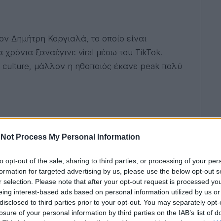
ον Δημήτρη Κοργιαλά, το οποίο είναι
 χρόνια ξαναέγινε viral μέσω του TikTok.
 culture, μάλλον η ηθοποιός έκανε peak πολύ
ως στους αγανακτισμένους) από την κατάσταση
Not Process My Personal Information
 τίτλο «I am Hellene», όπου μιλάει για το τι
υρτάκι λέει, και αν με κριτικάρετε (Mε=Ελλάδα)
to opt-out of the sale, sharing to third parties, or processing of your per
formation for targeted advertising by us, please use the below opt-out s
σουτσουριάσαμε.
r selection. Please note that after your opt-out request is processed y
eing interest-based ads based on personal information utilized by us or
disclosed to third parties prior to your opt-out. You may separately opt-
losure of your personal information by third parties on the IAB’s list of