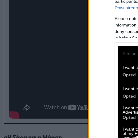
participants
Downstream 
Please note
information 
deny consent
in below Go
Persona
I want t
Opted 
I want t
Opted 
I want 
Advertis
Opted 
I want t
of my P
was col