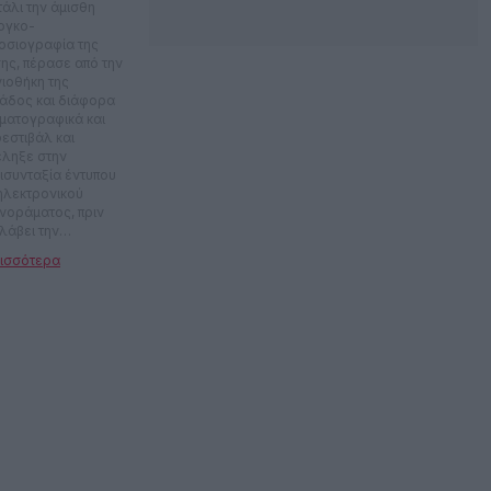
τάλι την άμισθη
ογκο-
οσιογραφία της
σης, πέρασε από την
νιοθήκη της
άδος και διάφορα
ηματογραφικά και
φεστιβάλ και
έληξε στην
ισυνταξία έντυπου
 ηλεκτρονικού
νοράματος, πριν
λάβει την
ισυνταξία του ΚΛΙΚ.
ει για μουσική,
τρο, σινεμά, την
ωνία, τη ζωή και
 παραλογισμό
ω μας.