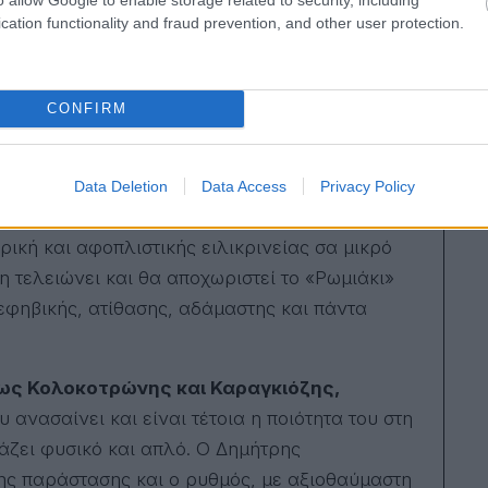
cation functionality and fraud prevention, and other user protection.
 τη λήξη της σεζόν. Οι κριτικοί και το κοινό
σσότερες φορές, όχι ταιριαστά μεταξύ τους.
την σκηνοθεσία του Πέτρου Ζούλια, τους 27
CONFIRM
υ Κώστα Τριανταφυλλίδη και όλου θιάσου
. Ούτε
ενο, την Ελεωνόρα Ζουγανέλη,
που με την
κάνει ό,τι θέλει και που αλωνίζει ακούραστη,
Data Deletion
Data Access
Privacy Policy
ύει ποτέ να αγωνίζεται, να προδίδεται, να
ωρική και αφοπλιστικής ειλικρινείας σα μικρό
η τελειώνει και θα αποχωριστεί το «Ρωμιάκι»
 εφηβικής, ατίθασης, αδάμαστης και πάντα
 ως Κολοκοτρώνης και Καραγκιόζης,
 ανασαίνει και είναι τέτοια η ποιότητα του στη
ιάζει φυσικό και απλό. Ο Δημήτρης
της παράστασης και ο ρυθμός, με αξιοθαύμαστη