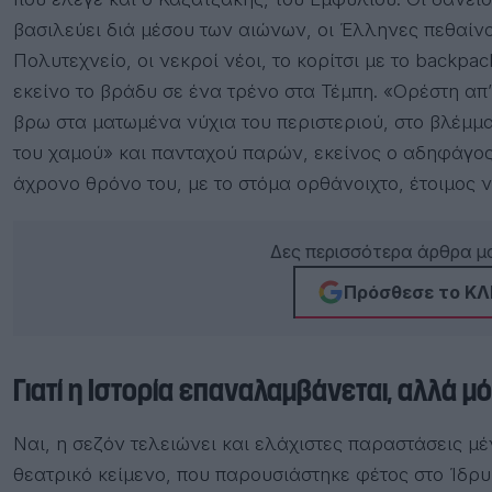
βασιλεύει διά μέσου των αιώνων, οι Έλληνες πεθαίνο
Πολυτεχνείο, οι νεκροί νέοι, το κορίτσι με το backpa
εκείνο το βράδυ σε ένα τρένο στα Τέμπη. «Ορέστη απ
βρω στα ματωμένα νύχια του περιστεριού, στο βλέμμα
του χαμού» και πανταχού παρών, εκείνος ο αδηφάγο
άχρονο θρόνο του, με το στόμα ορθάνοιχτο, έτοιμος
Δες περισσότερα άρθρα μα
Πρόσθεσε το ΚΛΙ
Γιατί η Ιστορία επαναλαμβάνεται, αλλά 
Ναι, η σεζόν τελειώνει και ελάχιστες παραστάσεις μ
θεατρικό κείμενο, που παρουσιάστηκε φέτος στο Ίδρ