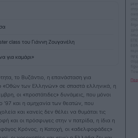
μεγ
στη
οικ
στι
δημ
ρσα
χρό
όπω
ΕΠΕ
ter class του Γιάννη Ζουγανέλη
ΕΘΝ
περ
αρχ
ίνα για καμάρι»
σύμ
fig
Tow
OK, 
καλ
 ο «Οθών των Ελληνών» σε σπαστά ελληνικά, η
ραδ
εκπ
έμβρη, οι «προστάτιδες» δυνάμεις, που μόνοι
και 
 ’97 και η αμηχανία των θεατών, που
γρά
Rev
ολεία και κανείς δεν θέλει να θυμάται τις
παί
Συμ
φή και οι πρόσφυγες στην ν πατρίδα, η ίδια η
τηλ
δηφάγος Κρόνος, η Κατοχή, οι «αδελφοφάδες»
ως 
δυν
μοί, οι χρεοκοπίες και «ενώ η Ελλάδα ζει και