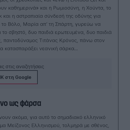
πέρ
τις
υν καθημερινά» και η Ρωμιοσύνη, η Χούντα, το
εκπ
ck και η αστραπιαία σύνδεσή της οδύνης για
Ανα
Αλι
’ το Βόλο, Μαρία απ’ τη Σπάρτη, γυρεύω να
Μελ
Σκο
 το σβηστό, δυο παιδιά ερωτευμένα, δυο παιδιά
Τσι
ς, παντοδύναμος Τιτάνας Κρόνος, πάνω στον
Συν
εκπ
 να κατασπαράξει νεανική σάρκα…
«ρα
του
Κωσ
ς στις αναζητήσεις
Ιωά
το 
Town. Έχει 
Κ στη Google
εννι
τελε
μυθ
Amer
εκδ
μόνο ως φάρσα
Ελλ
το 
Το 
ένουν ακόμα, για αυτό το σημαδιακό ελληνικό
χει
υμα Μείζονος Ελληνισμού, τολμηρά με σθένος,
ηλε
Car