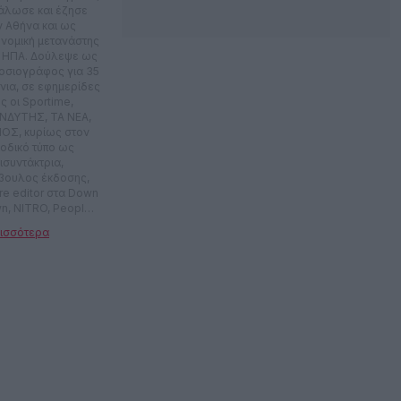
άλωσε και έζησε
ν Αθήνα και ως
ονομική μετανάστης
ς ΗΠΑ. Δούλεψε ως
οσιογράφος για 35
νια, σε εφημερίδες
ς οι Sportime,
ΝΔΥΤΗΣ, ΤΑ ΝΕΑ,
ΟΣ, κυρίως στον
ιοδικό τύπο ως
ισυντάκτρια,
βουλος έκδοσης,
ure editor στα Down
n, NITRO, People,
Esquire, In Style
. Έκανε
ιοφωνικές
ομπές στον Planet
στην ΕΡΑ. Έχει
ψει το σίριαλ Sex
olution που
χτηκε στον ΑΝΤ1.
μετείχε σε πλήθος
εοπτικών εκπομπών
δημιουργικό
αμικό, αλλά