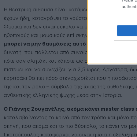
authenti
Η θεατρική αίθουσα είναι κατάμεστη, μια βδομάδα πριν
έχουν ήδη, καταγράψει τα γούστα τους, όπως τις περι
Φυσικά και δεν είναι εύκολο να μη συγκινηθείς από 
ηθοποιούς και μουσικούς επί σκηνής, το τραγούδι το
μπορεί να μην θαυμάσεις αυτό το φυσικό φαινόμ
δυνατή, που πάλλεται από συναίσθημα φωνή της, μας 
πότε σαν αλητάκι και κάποτε ως Ελληνίδα, που δεν πα
πιστεύει και να συνεχίζει, για 2,5 ώρες. Αργότερα, δ
κοριτσάκι θα πει πόσο στεναχωριέται που η παράστασ
της και τον ρόλο – σύμβολο της ίδιας της αυθάδικης,
ανθεκτικής ελληνικής ψυχής μέσα στην Ιστορία.
Ο Γιάννης Ζουγανέλης, ακόμα κάνει master class
καταλαβαίνοντας το κοινό από τον τρόπο και μόνο που
σκηνή, που ακόμα και το πιο δύσκολο, το κάνει να μο
Γκοτσόπουλος καταφέρνει να είναι η ίδια η εξέλιξη 