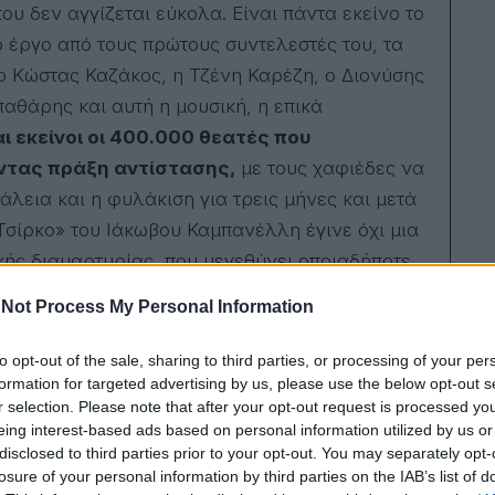
ου δεν αγγίζεται εύκολα. Είναι πάντα εκείνο το
στο
σύζ
ο έργο από τους πρώτους συντελεστές του, τα
της.
ο Κώστας Καζάκος, η Τζένη Καρέζη, ο Διονύσης
αθάρης και αυτή η μουσική, η επικά
αι εκείνοι οι 400.000 θεατές που
ντας πράξη αντίστασης,
με τους χαφιέδες να
λεια και η φυλάκιση για τρεις μήνες και μετά
 Τσίρκο» του Ιάκωβου Καμπανέλλη έγινε όχι μια
ής διαμαρτυρίας, που μεγεθύνει οποιαδήποτε
Not Process My Personal Information
ος Ελληνισμού, σκέφτομαι τον αδελφό μου, που
to opt-out of the sale, sharing to third parties, or processing of your per
σταση, μου είπε πως ο μπαμπάς μας είχε πάει
formation for targeted advertising by us, please use the below opt-out s
από μια αμυδρή αίσθηση απογοήτευσης γιατί
r selection. Please note that after your opt-out request is processed y
eing interest-based ads based on personal information utilized by us or
εί.
Μισό αιώνα μετά, μόνο το τσίρκο μπορώ να
disclosed to third parties prior to your opt-out. You may separately opt-
στον κόσμο, που ούτε τόσο εξαιρετικά
losure of your personal information by third parties on the IAB’s list of