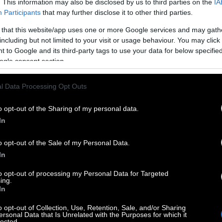
αρίας Φιλίππου, έξοχους φωτισμούς της
. This information may also be disclosed by us to third parties on the
IA
Participants
that may further disclose it to other third parties.
οριά στην συντροφικότητα Ζουγανέλη και
Η Ιστορία επαναλαμβάνεται, αλλά μόνο ως
 that this website/app uses one or more Google services and may gath
including but not limited to your visit or usage behaviour. You may click 
ποφεύγοντας να αποδοθεί η φράση στον Καρλ
 to Google and its third-party tags to use your data for below specifi
ία του ονόματος αυτού ήταν αιτία ίσα και για
ogle consent section.
l Data Processing Opt Outs
o opt-out of the Sharing of my personal data.
In
o opt-out of the Sale of my Personal Data.
In
to opt-out of processing my Personal Data for Targeted
ing.
In
o opt-out of Collection, Use, Retention, Sale, and/or Sharing
ersonal Data that Is Unrelated with the Purposes for which it
lected.