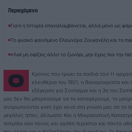
Περιεχόμενα
Γιατί η Ιστορία επαναλαμβάνεται, αλλά μόνο ως φά
Το φυσικό φαινόμενο Ελεωνόρα Ζουγανέλη και το mas
«Λαέ μη σφίξεις άλλο το ζωνάρι, μην έχεις πια την πε
Ο Κρόνος που τρώει τα παιδιά του! Η αρχαιότητα, το Βυζάντιο, η επανάσταση για
ελευθέρια του 1821, η Βαυαροκρατία και
εξέγερση για Σύνταγμα και η 3η του Σεπτ
μας δεν θα μπορούσαμε να τα καταφέρουμε, το μαύρο
αναρωτιούνται γιατί έχει κενά στη γνώση μας απ τα σχ
μεγάλες ήττες, άλλωστε! Και η Μικρασιατική Καταστρο
πατρίδα σαν πόνος και αγάπη τεράστια και πάντα α
που έλεγε και ο Καζατζάκης, του Εμφυλίου. Οι δανεισ