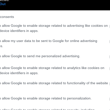
Out
consents
o allow Google to enable storage related to advertising like cookies on
evice identifiers in apps.
o allow my user data to be sent to Google for online advertising
s.
to allow Google to send me personalized advertising.
o allow Google to enable storage related to analytics like cookies on
evice identifiers in apps.
o allow Google to enable storage related to functionality of the website
 και το master class του Γιάννη
o allow Google to enable storage related to personalization.
o allow Google to enable storage related to security, including