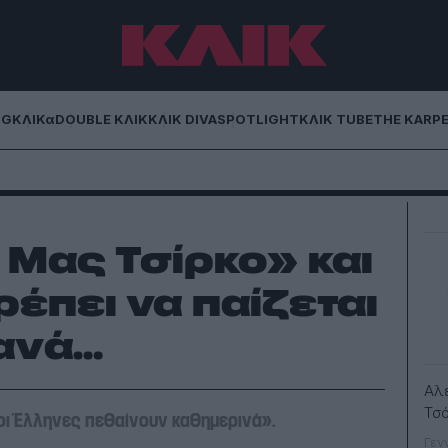
NG
ΚΛΙΚα
DOUBLE ΚΛΙΚ
ΚΛΙΚ DIVA
SPOTLIGHT
ΚΛΙΚ TUBE
THE KARP
 Μας Τσίρκο» και
ρέπει να παίζεται
ξανά…
Αλ
Τσ
 οι Έλληνες πεθαίνουν καθημερινά».
Γεν