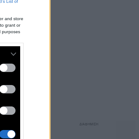
B’s List of
er and store
to grant or
ed purposes