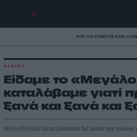
POP CULTURE
THE ΚΛΙΚ LIVI
ΘΈΑΤΡΟ
Είδαμε το «Μεγάλο
καταλάβαμε γιατί π
ξανά και ξανά και 
«Ενώ η Ελλάδα ζει και βασιλεύει διά μέσου των αιώνων,