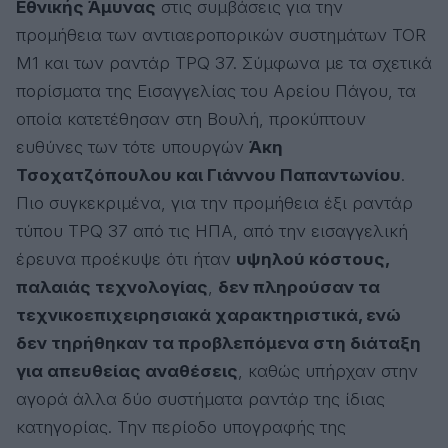
Εθνικής Άμυνας
στις συμβάσεις για την
προμήθεια των αντιαεροπορικών συστημάτων TOR
M1 και των ραντάρ TPQ 37. Σύμφωνα με τα σχετικά
πορίσματα της Εισαγγελίας του Αρείου Πάγου, τα
οποία κατετέθησαν στη Βουλή, προκύπτουν
ευθύνες των τότε υπουργών
Άκη
Τσοχατζόπουλου και Γιάννου Παπαντωνίου
.
Πιο συγκεκριμένα, για την προμήθεια έξι ραντάρ
τύπου TPQ 37 από τις ΗΠΑ, από την εισαγγελική
έρευνα προέκυψε ότι ήταν
υψηλού κόστους,
παλαιάς τεχνολογίας
,
δεν πληρούσαν τα
τεχνικοεπιχειρησιακά χαρακτηριστικά, ενώ
δεν τηρήθηκαν τα προβλεπόμενα στη διάταξη
για απευθείας αναθέσεις
, καθώς υπήρχαν στην
αγορά άλλα δύο συστήματα ραντάρ της ίδιας
κατηγορίας. Την περίοδο υπογραφής της