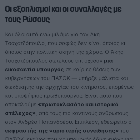
Οι εξοπλισμοί και οι συναλλαγές με
τους Ρώσους
Και όλα αυτά ενώ μιλάμε για τον Άκη
Τσοχατζόπουλο, που σαφώς δεν είναι όποιος κι
όποιος στην πολιτική σκηνή της χώρας. Ο Άκης
Τσοχατζόπουλος διετέλεσε επί σχεδόν
μια
εικοσαετία υπουργός
σε καίριες θέσεις των
κυβερνήσεων του ΠΑΣΟΚ — υπήρξε μάλιστα και
διεκδικητής της αρχηγίας του κινήματος, επομένως
και υποψήφιος πρωθυπουργός. Είναι αυτό που
αποκαλούμε
«πρωτοκλασάτο και ιστορικό
στέλεχος»
, από τους πιο κοντινούς ανθρώπους
στον Ανδρέα Παπανδρέου. Επιπλέον, εθεωρείτο ο
εκφραστής της «αριστερής συνείδησης»
του
ΠΑΣΟΚ, εκείνος που ως υπουργός έδινε «μάχη για