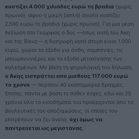
κοστίζει 4.000 χιλιάδες ευρώ τη βραδιά
(χωρίς
πρωινό), αφού η μικρή (απλή) σουίτα κοστίζει
2.500 ευρώ τη βραδιά (χωρίς πρωινό). Για μια μέση
δεξίωση στο Γεώργιος ο 5ος —όπως αυτή του Άκη
και της Βίκυς— η διατροφή κατά άτομο είναι 1.000
ευρώ, χώρια τα έξοδα για άνθη, σαμπάνιες, τις
μπουμπουνιέρες και τα έξοδα μετακίνησης των
καλεσμένων. Με βάση τη φορολογική του δήλωση,
ο Άκης εισπράττει από μισθούς 117.000 ευρώ
το χρόνο
— περίπου 40 εκατομμύρια δραχμές.
Επίσης, πάντα με βάση το πόθεν έσχες, εδώ και 25
χρόνια όλα τα εισοδήματά του προέρχονται από τις
βουλευτικές του αποζημιώσεις, οι οποίες του
επιτρέπουν να ζει άνετα,
όχι όμως να
παντρεύεται ως μεγιστάνας
.