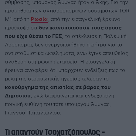
σύμβασης, υπουργός Άμυνας ήταν ο Άκης. Για την
προμήθεια των αντιαεροπορικών συστημάτων TOR
M1 από τη
Ρωσία
, από την εισαγγελική έρευνα
προέκυψε ότι
δεν ικανοποιούσαν τους όρους
που είχε θέσει το ΓΕΣ
, τα απέκλεισε η Πολεμική
Αεροπορία, δεν ενεργοποιήθηκε η ρήτρα για τα
αντισταθμιστικά ωφελήματα, ενώ έγινε απευθείας
ανάθεση στη ρωσική εταιρεία. Η εισαγγελική
έρευνα αναφέρει ότι υπάρχουν ενδείξεις πως τα
μέλη της στρατιωτικής ηγεσίας τέλεσαν το
κακούργημα της απιστίας σε βάρος του
Δημοσίου
, ενώ διαφαίνεται και ενδεχόμενη
ποινική ευθύνη του τότε υπουργού Άμυνας,
Γιάννου Παπαντωνίου.
Τι απαντούν Τσοχατζόπουλος –