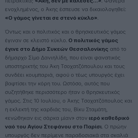
πειρακτικά;
«Άκη, δεν με κάλεσες…»
. Φανερά
ενοχλημένος, ο Άκης έσπευσε να δικαιολογηθεί:
«Ο γάμος γίνεται σε στενό κύκλο»
.
Όντως και ο πολιτικός και ο θρησκευτικός γάμος
έγιναν σε κλειστό κύκλο.
Ο πολιτικός γάμος
έγινε στο Δήμο Συκεών Θεσσαλονίκης
από το
δήμαρχο Σίμο Δανιηλίδη, που είναι φανατικός
υποστηρικτής του Άκη Τσοχατζόπουλου και τους
συνδέει κουμπαριά, αφού ο τέως υπουργός έχει
βαφτίσει την κόρη του. Ωστόσο, αυτός που
συζητήθηκε περισσότερο ήταν ο θρησκευτικός
γάμος. Στις 10 Ιουλίου, ο Άκης Τσοχατζόπουλος και
η εκλεκτή της καρδιάς του, Βίκυ Σταμάτη,
«ενώθηκαν εις σάρκα μίαν» στον
ιερό καθεδρικό
ναό του Αγίου Στεφάνου στο Παρίσι
. Ο πρώην
υπουργός δεν περίμενε παραδοσιακά στα σκαλιά