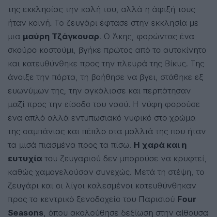
της εκκλησίας την καλή του, αλλά η άφιξή τους
ήταν κοινή. Το ζευγάρι έφτασε στην εκκλησία με
μια
μαύρη Τζάγκουαρ
. Ο Άκης, φορώντας ένα
σκούρο κοστούμι, βγήκε πρώτος από το αυτοκίνητο
και κατευθύνθηκε προς την πλευρά της Βίκυς. Της
άνοιξε την πόρτα, τη βοήθησε να βγει, στάθηκε εξ
ευωνύμων της, την αγκάλιασε και περπάτησαν
μαζί προς την είσοδο του ναού. Η νύφη φορούσε
ένα απλό αλλά εντυπωσιακό νυφικό στο χρώμα
της σαμπάνιας και πέπλο στα μαλλιά της που ήταν
τα μισά πιασμένα προς τα πίσω.
Η χαρά και η
ευτυχία
του ζευγαριού δεν μπορούσε να κρυφτεί,
καθώς χαμογελούσαν συνεχώς. Μετά τη στέψη, το
ζευγάρι και οι λίγοι καλεσμένοι κατευθύνθηκαν
προς το κεντρικό ξενοδοχείο του Παρισιού
Four
Seasons
, όπου ακολούθησε δεξίωση στην αίθουσα