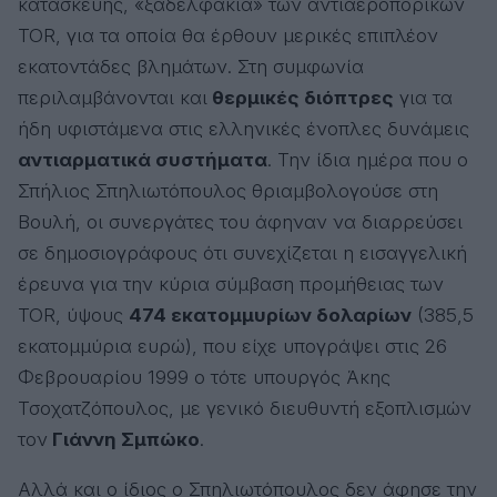
κατασκευής, «ξαδελφάκια» των αντιαεροπορικών
TOR, για τα οποία θα έρθουν μερικές επιπλέον
εκατοντάδες βλημάτων. Στη συμφωνία
περιλαμβάνονται και
θερμικές διόπτρες
για τα
ήδη υφιστάμενα στις ελληνικές ένοπλες δυνάμεις
αντιαρματικά συστήματα
. Την ίδια ημέρα που ο
Σπήλιος Σπηλιωτόπουλος θριαμβολογούσε στη
Βουλή, οι συνεργάτες του άφηναν να διαρρεύσει
σε δημοσιογράφους ότι συνεχίζεται η εισαγγελική
έρευνα για την κύρια σύμβαση προμήθειας των
TOR, ύψους
474 εκατομμυρίων δολαρίων
(385,5
εκατομμύρια ευρώ), που είχε υπογράψει στις 26
Φεβρουαρίου 1999 ο τότε υπουργός Άκης
Τσοχατζόπουλος, με γενικό διευθυντή εξοπλισμών
τον
Γιάννη Σμπώκο
.
Αλλά και ο ίδιος ο Σπηλιωτόπουλος δεν άφησε την