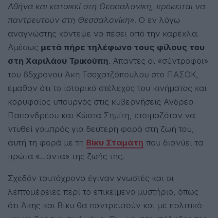
Αθήνα και κατοικεί στη Θεσσαλονίκη, πρόκειται να
παντρευτούν στη Θεσσαλονίκη»
. Ο εν λόγω
αναγνώστης κόντεψε να πέσει από την καρέκλα.
Αμέσως
μετά πήρε τηλέφωνο τους φίλους του
στη Χαριλάου Τρικούπη
. Άπαντες οι «σύντροφοι»
του 65χρονου Άκη Τσοχατζόπουλου στο ΠΑΣΟΚ,
έμαθαν ότι το ιστορικό στέλεχος του κινήματος και
κορυφαίος υπουργός στις κυβερνήσεις Ανδρέα
Παπανδρέου και Κώστα Σημίτη, ετοιμαζόταν να
ντυθεί γαμπρός για δεύτερη φορά στη ζωή του,
αυτή τη φορά με τη
Βίκυ Σταμάτη
που διανύει τα
πρώτα «…άντα» της ζωής της.
Σχεδόν ταυτόχρονα έγιναν γνωστές και οι
λεπτομέρειες περί το επικείμενο μυστήριο, όπως
ότι Άκης και Βίκυ θα παντρευτούν και με πολιτικό