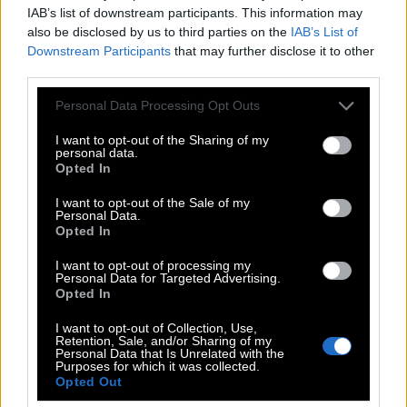
έναν επιπλέον λόγο: Ο Τσοχατζόπουλος ήταν ο
IAB’s list of downstream participants. This information may
also be disclosed by us to third parties on the
IAB’s List of
υπουργός Εθνικής Άμυνας
που διαχειρίστηκε το
Downstream Participants
that may further disclose it to other
μεγαλύτερο
εξοπλιστικό πρόγραμμα
από
third parties.
συστάσεως ελληνικού κράτους, συνολικού ύψους
Please note that this website/app uses one or more Google
Personal Data Processing Opt Outs
17 τρισεκατομμυρίων δραχμών
. Στις 21 Ιουλίου
services and may gather and store information including but
2004, ο σημερινός υπουργός Εθνικής Άμυνας,
not limited to your visit or usage behaviour. You may click to
I want to opt-out of the Sharing of my
personal data.
grant or deny consent to Google and its third-party tags to
Σπήλιος Σπηλιωτόπουλος
, θριαμβολογούσε στη
Opted In
use your data for below specified purposes in below Google
Βουλή για τη συμφωνία που πέτυχε με τους
consent section.
I want to opt-out of the Sale of my
Personal Data.
Ρώσους και υπενθύμισε στην αντιπολίτευση την
Opted In
εισαγγελική έρευνα που διεξάγεται για προμήθειες
I want to opt-out of processing my
την περίοδο που ο Τσοχατζόπουλος ήταν
Personal Data for Targeted Advertising.
υπουργός.
«Τα βρήκαμε με τους Ρώσους για τα
Opted In
αντιαεροπορικά»
είπε ο Σπηλιωτόπουλος, με
I want to opt-out of Collection, Use,
Retention, Sale, and/or Sharing of my
αφορμή την επιτυχή ολοκλήρωση της
Personal Data that Is Unrelated with the
Purposes for which it was collected.
επαναδιαπραγμάτευσης μιας «αμαρτωλής»
Opted Out
συμφωνίας, αυτής των αντισταθμιστικών