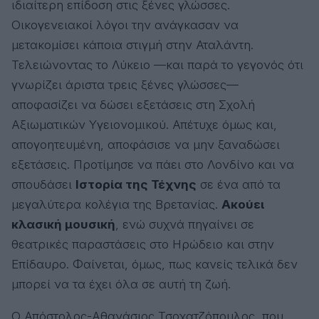
ιδιαίτερη επίδοση στις ξένες γλώσσες.
Οικογενειακοί λόγοι την ανάγκασαν να
μετακομίσει κάποια στιγμή στην Αταλάντη.
Τελειώνοντας το Λύκειο —και παρά το γεγονός ότι
γνωρίζει άριστα τρεις ξένες γλώσσες—
αποφασίζει να δώσει εξετάσεις στη Σχολή
Αξιωματικών Υγειονομικού. Απέτυχε όμως και,
απογοητευμένη, αποφάσισε να μην ξαναδώσει
εξετάσεις. Προτίμησε να πάει στο Λονδίνο και να
σπουδάσει
Ιστορία της Τέχνης
σε ένα από τα
μεγαλύτερα κολέγια της Βρετανίας.
Ακούει
κλασική μουσική
, ενώ συχνά πηγαίνει σε
θεατρικές παραστάσεις στο Ηρώδειο και στην
Επίδαυρο. Φαίνεται, όμως, πως κανείς τελικά δεν
μπορεί να τα έχει όλα σε αυτή τη ζωή.
Ο Απόστολος-Αθανάσιος Τσοχατζόπουλος, που