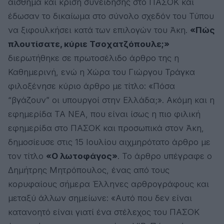
αίσθημα και κρίση συνείδησης στο ΠΑΣΟΚ και
έδωσαν το δικαίωμα στο σύνολο σχεδόν του Τύπου
να ξιφουλκήσει κατά των επιλογών του Άκη.
«Πώς
πλουτίσατε, κύριε Τσοχατζόπουλε;»
διερωτήθηκε σε πρωτοσέλιδο άρθρο της η
Καθημερινή, ενώ η Χώρα του Γιώργου Τράγκα
φιλοξένησε κύριο άρθρο με τίτλο: «Πόσα
“βγάζουν” οι υπουργοί στην Ελλάδα;». Ακόμη και η
εφημερίδα ΤΑ ΝΕΑ, που είναι ίσως η πιο φιλική
εφημερίδα στο ΠΑΣΟΚ και προσωπικά στον Άκη,
δημοσίευσε στις 15 Ιουλίου αιχμηρότατο άρθρο με
τον τίτλο
«Ο λωτοφάγος»
. Το άρθρο υπέγραφε ο
Δημήτρης Μητρόπουλος, ένας από τους
κορυφαίους σήμερα Έλληνες αρθρογράφους και
μεταξύ άλλων σημείωνε: «Αυτό που δεν είναι
κατανοητό είναι γιατί ένα στέλεχος του ΠΑΣΟΚ