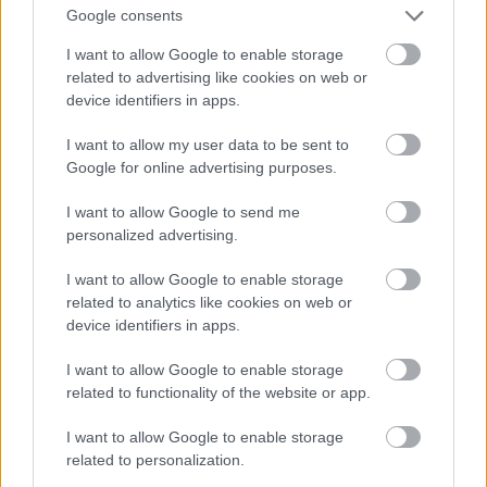
ωφελημάτων στη σύμβαση για την προμήθεια των
Google consents
ρωσικών αντιαεροπορικών
TOR M1
. Την αρχική
I want to allow Google to enable storage
σύμβαση για τα TOR είχε υπογράψει τον
related to advertising like cookies on web or
device identifiers in apps.
Φεβρουάριο του 1999 ο Τσοχατζόπουλος.
I want to allow my user data to be sent to
Σύμφωνα με τη σημερινή ηγεσία του υπουργείου
Google for online advertising purposes.
Εθνικής Άμυνας, η εδώ και πενταετία εκκρεμότητα
I want to allow Google to send me
διευθετήθηκε κατ’ αρχήν με την αποδοχή της
personalized advertising.
ρωσικής πλευράς να ξανασυζητήσει το θέμα των
ύψους
73 εκατομμυρίων δολαρίων
(59,36
I want to allow Google to enable storage
related to analytics like cookies on web or
εκατομμύρια ευρώ) αντισταθμιστικών ωφελημάτων
device identifiers in apps.
στη διάρκεια της εδώ επίσκεψης του Ρώσου
υφυπουργού Άμυνας Μιχαήλ Δημήτριεφ στις 20
I want to allow Google to enable storage
related to functionality of the website or app.
Μαΐου 2004. Πάντα κατά το υπουργείο Εθνικής
Άμυνας, ακολούθησε η σύνταξη κοινού πρακτικού,
I want to allow Google to enable storage
που ο Σπηλιωτόπουλος υπέγραψε στις 13 Ιουλίου
related to personalization.