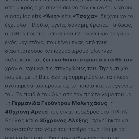
από μικρός είχε συνηθίσει να τον φωνάζουν χάριν
συντομίας είτε
«Άκη»
είτε
«Τσόχα»
, δείχνει να τα
έχει όλα. Πλούτο, υγεία, δύναμη, έρωτα… Κι όμως,
ο άνθρωπος που μπορεί να πληρώνει για το γάμο
ενός μεγιστάνα, που είναι ένας από τους
διασημότερους και ισχυρότερους Έλληνες
πολιτικούς και
ζει ένα δυνατό έρωτα στα 65 του
χρόνια, έχει και τις στενοχώριες του. Την ευτυχία
που ζει με τη Βίκυ δεν τη συμμερίζονται τα πλέον
αγαπημένα του πρόσωπα, τα παιδιά και τα εγγόνια
του. Τα παιδιά του Άκη από τον πρώτο γάμο του με
τη
Γερμανίδα Γκούντρου Μολντχάους
, η
40χρονη Αρετή
που είναι πρόεδρος στο ΠΙΚΠΑ
Βούλας και ο
35χρονος Αλέξης
, αρνήθηκαν να
παραστούν στο γάμο του πατέρα τους. Και με τα
δύο παιδιά του ο Άκης ανέκαθεν είχε άριστες