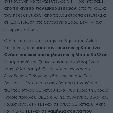
έχει ανάγκη να παντρευτεί ως VIP. Πώς φτάσαμε
από
το κίνημα των μικρομεσαίων
, από το κόμμα
των προοδευτικών, από τα λαϊκότροπα ζεϊμπέκικα
σε μια δεξίωση στο ξενοδοχείο Ζορζ Σενκ;» (σ.σ.
Γεώργιος ο 5ος).
Ο Άκης παντρεύτηκε στην εκκλησία του Αγίου
Στεφάνου,
εκεί που παντρεύτηκε η Χριστίνα
Ωνάση και εκεί που κηδεύτηκε η Μαρία Κάλλας
.
Η παραμονή του ζεύγους και των καλεσμένων
τους αλλά και η δεξίωση γάμου έγιναν στο
ξενοδοχείο Γεώργιος ο 5ος της σειράς Four
Seasons – ένα από τα ακριβότερα στον κόσμο. Η
τιμή του απλού δωματίου είναι 700 ευρώ τη βραδιά
(χωρίς πρωινό). Όμως ο Άκης, συγγενείς, φίλοι και
καλεσμένοι δεν έμεναν σε απλά δωμάτια. Ο Άκης
και η Βίκυ έμεναν σε
γαμήλια σουίτα που