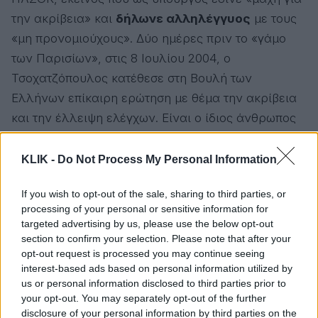
την ακρίβεια» και
δήλωνε αλληλέγγυος
με τους
«μη προνομιούχους». Δύο ημέρες πριν το «γάμο
των Παρισίων», στις 8 Ιουλίου 2004, ο
Τσοχατζόπουλος κατέθεσε στη Βουλή των
Ελλήνων επίκαιρη ερώτηση με θέμα την ακρίβεια
και την έλλειψη ελέγχων. Είναι ο ίδιος άνθρωπος
που,
ως υπουργός Ανάπτυξης
, είδε να
εκτινάσσονται οι τιμές στα ύψη και η ακρίβεια να
KLIK -
Do Not Process My Personal Information
καταστρέφει τις λαϊκές τάξεις, τους φτωχούς και
If you wish to opt-out of the sale, sharing to third parties, or
τους αδύναμους ανθρώπους. Στην ερώτηση της
processing of your personal or sensitive information for
8ης Ιουλίου, ο Άκης κατήγγειλε την κυβέρνηση
targeted advertising by us, please use the below opt-out
Καραμανλή για «παντελή έλλειψη ελέγχων στη
section to confirm your selection. Please note that after your
opt-out request is processed you may continue seeing
συνεχή άνοδο των τιμών και στην αισχροκέρδεια».
interest-based ads based on personal information utilized by
us or personal information disclosed to third parties prior to
Όμως η χλιδή και η σπατάλη του «Γάμου των
your opt-out. You may separately opt-out of the further
Παρισίων» σκανδάλισε την κοινή γνώμη και για
disclosure of your personal information by third parties on the