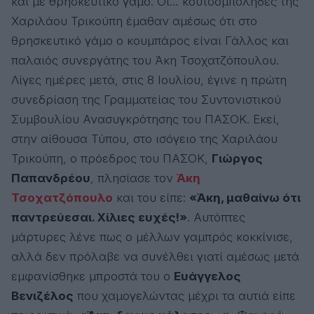
και με θρησκευτικό γάμο. Οι… κουτσομπόληδες της
Χαριλάου Τρικούπη έμαθαν αμέσως ότι στο
θρησκευτικό γάμο ο κουμπάρος είναι Γάλλος και
παλαιός συνεργάτης του Άκη Τσοχατζόπουλου.
Λίγες ημέρες μετά, στις 8 Ιουλίου, έγινε η πρώτη
συνεδρίαση της Γραμματείας του Συντονιστικού
Συμβουλίου Ανασυγκρότησης του ΠΑΣΟΚ. Εκεί,
στην αίθουσα Τύπου, στο ισόγειο της Χαριλάου
Τρικούπη, ο πρόεδρος του ΠΑΣΟΚ,
Γιώργος
Παπανδρέου
, πλησίασε τον
Άκη
Τσοχατζόπουλο
και του είπε:
«Άκη, μαθαίνω ότι
παντρεύεσαι. Χίλιες ευχές!»
. Αυτόπτες
μάρτυρες λένε πως ο μέλλων γαμπρός κοκκίνισε,
αλλά δεν πρόλαβε να συνέλθει γιατί αμέσως μετά
εμφανίσθηκε μπροστά του ο
Ευάγγελος
Βενιζέλος
που χαμογελώντας μέχρι τα αυτιά είπε