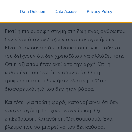
ήσουν ποτέ το λάθος πρόσωπο. Απλώς βρέθηκες σε
δωμάτια όπου κανείς δεν ήξερε να διαβάσει τη
Data Deletion
Data Access
Privacy Policy
γλώσσα της ψυχής σου.
Γιατί η πιο όμορφη στιγμή στη ζωή ενός ανθρώπου
δεν είναι όταν αλλάζει για να τον αγαπήσουν.
Είναι όταν συναντά εκείνους που τον κοιτούν και
του δείχνουν ότι δεν χρειαζόταν να αλλάξει ποτέ.
Ότι η αξία του ήταν εκεί από την αρχή. Ότι η
καλοσύνη του δεν ήταν αδυναμία. Ότι η
τρυφερότητά του δεν ήταν ελάττωμα. Ότι η
διαφορετικότητά του δεν ήταν βάρος.
Και τότε, για πρώτη φορά, καταλαβαίνει ότι δεν
έψαχνε αγάπη. Έψαχνε αναγνώριση. Όχι
επιβεβαίωση. Κατανόηση. Όχι θαυμασμό. Ένα
βλέμμα που να μπορεί να τον δει καθαρά.