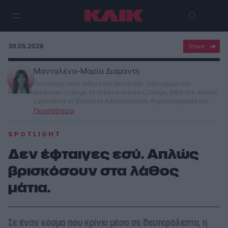
30.05.2026
Mανταλένα-Μαρία Διαμαντή
Γεννήθηκε στην Αθήνα και σπούδασε Οικονομικά στο
American College of Greece–Deree College, MBA στο Athens
Laboratory of Business Administration, δημοσιογραφία και
μουσική παραγωγή στο Εργαστήρι Επαγγελματικής
Δημοσιογραφίας. Μιλά Αγγλικά, Ιταλικά και Γαλλικά.
Εργάστηκε αρκετά χρόνια στο οικονομικό τμήμα ναυτιλιακής
SPOTLIGHT
εταιρείας. Από το 2016 είναι δημοσιογράφος στο klik.gr, ενώ
συνεργάστηκε με την εφημερίδα Αξία και το mononews.gr.
Δεν έφταιγες εσύ. Απλώς
Έχει βραβευτεί σε λογοτεχνικούς διαγωνισμούς, έχει
παρακολουθήσει σεμινάρια στην ιστορία της τέχνης και την
βρισκόσουν στα λάθος
ψυχολογία στο Open University (UK), και είναι συγγραφέας
δύο βιβλίων. Θεωρεί ότι ο γιος και η κόρη της είναι οι
μάτια.
καλύτεροι δάσκαλοι για τη συναισθηματική της ανάπτυξη.
Σε έναν κόσμο που κρίνει μέσα σε δευτερόλεπτα, η