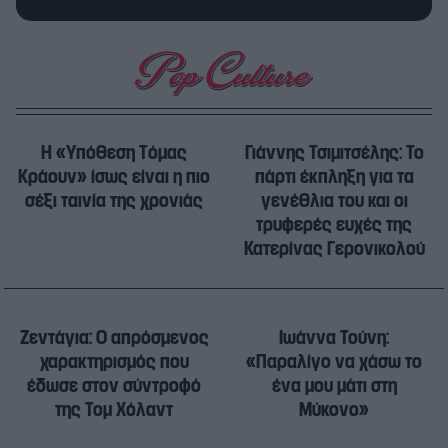
Η «Υπόθεση Τόμας
Γιάννης Τσιμιτσέλης: Το
Κράουν» ίσως είναι η πιο
πάρτι έκπληξη για τα
σέξι ταινία της χρονιάς
γενέθλια του και οι
τρυφερές ευχές της
Κατερίνας Γερονικολού
Ζεντάγια: Ο απρόσμενος
Ιωάννα Τούνη:
χαρακτηρισμός που
«Παραλίγο να χάσω το
έδωσε στον σύντροφό
ένα μου μάτι στη
της Τομ Χόλαντ
Μύκονο»