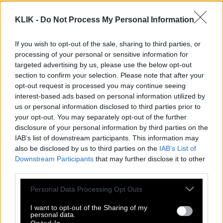
ανασφάλειες που κουβαλάμε μετατρέπονται στα
χαρακτηριστικά που οι σωστοί άνθρωποι αγαπούν
KLIK -
Do Not Process My Personal Information
περισσότερο πάνω μας. Η ηρεμία που κάποτε
θεωρούσες βαρετή γίνεται αίσθηση ασφάλειας. Η
If you wish to opt-out of the sale, sharing to third parties, or
processing of your personal or sensitive information for
ευαισθησία που κάποτε προσπαθούσες να κρύψεις
targeted advertising by us, please use the below opt-out
γίνεται η ποιότητα που συγκινεί βαθύτερα τους
section to confirm your selection. Please note that after your
άλλους. Η καλοσύνη που κάποιοι
opt-out request is processed you may continue seeing
interest-based ads based on personal information utilized by
εκμεταλλεύτηκαν γίνεται το χαρακτηριστικό που
us or personal information disclosed to third parties prior to
κάποιος άλλος θα θεωρήσει ανεκτίμητο.
your opt-out. You may separately opt-out of the further
disclosure of your personal information by third parties on the
Κι ίσως αυτή να είναι μία από τις πιο
IAB’s list of downstream participants. This information may
παρηγορητικές αλήθειες της ζωής. Ότι δεν
also be disclosed by us to third parties on the
IAB’s List of
Downstream Participants
that may further disclose it to other
προοριζόμαστε να μας καταλάβουν όλοι. Δεν είναι
third parties.
αποτυχία όταν κάποιος δεν μπορεί να δει την αξία
Please note that this website/app uses one or more Google
Personal Data Processing Opt Outs
μας. Δεν σημαίνει ότι πρέπει να αλλάξουμε για να
services and may gather and store information including but
χωρέσουμε στα δικά του μέτρα. Δεν σημαίνει ότι
not limited to your visit or usage behaviour. You may click to
I want to opt-out of the Sharing of my
personal data.
είμαστε λίγοι ή υπερβολικοί. Σημαίνει απλώς ότι ο
grant or deny consent to Google and its third-party tags to