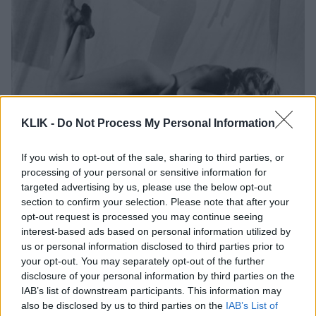
KLIK -
Do Not Process My Personal Information
If you wish to opt-out of the sale, sharing to third parties, or
processing of your personal or sensitive information for
targeted advertising by us, please use the below opt-out
Η Μπριζίτ Μπαρντό στο «Και ο Θεός Έπλασε τη Γυναίκα»
section to confirm your selection. Please note that after your
opt-out request is processed you may continue seeing
interest-based ads based on personal information utilized by
Βρέχει κόκκινα τριαντάφυλλα
us or personal information disclosed to third parties prior to
your opt-out. You may separately opt-out of the further
Εγκαταλείπει τον Βαντίμ το 1957. Ακολουθεί μια
disclosure of your personal information by third parties on the
θυελλώδης σχέση με τον ηθοποιό Ζακ Σαριέ, τον
IAB’s list of downstream participants. This information may
also be disclosed by us to third parties on the
IAB’s List of
οποίο γνώρισε στα γυρίσματα της ταινίας «Η