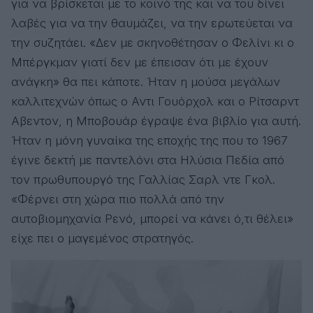
για να βρίσκεται με το κοινό της και να του δίνει
λαβές για να την θαυμάζει, να την ερωτεύεται να
την συζητάει. «Δεν με σκηνοθέτησαν ο Φελίνι κι ο
Μπέργκμαν γιατί δεν με έπεισαν ότι με έχουν
ανάγκη» θα πει κάποτε. Ήταν η μούσα μεγάλων
καλλιτεχνών όπως ο Αντι Γουόρχολ και ο Ρίτσαρντ
Αβεντον, η Μποβουάρ έγραψε ένα βιβλίο για αυτή.
Ήταν η μόνη γυναίκα της εποχής της που το 1967
έγινε δεκτή με παντελόνι στα Ηλύσια Πεδία από
τον πρωθυπουργό της Γαλλίας Σαρλ ντε Γκολ.
«Φέρνει στη χώρα πιο πολλά από την
αυτοβιομηχανία Ρενό, μπορεί να κάνει ό,τι θέλει»
είχε πει ο μαγεμένος στρατηγός.