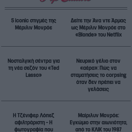
5 iconic στιγμές της
Δείτε την Άνα ντε Άρμας
Μέριλιν Μονρόε
ως Μέριλιν Μονρόε στο
«Blonde» του Netflix
Νοσταλγική σέντρα για
Νευρικό γέλιο στον
τη νέα σεζόν του «Ted
«αέρα»: Πώς να
Lasso»
σταματήσεις το corpsing
όταν δεν πρέπει να
γελάσεις
Η Τζένιφερ Λόπεζ
Μαίριλυν Μονρόε:
αφιλτράριστη – Η
Εγκώμιο στην αιωνιότητα,
φωτογραφία που
από το ΚΛΙΚ του 1987