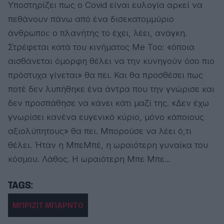
Υποστηρίζει πως ο Covid είναι ευλογία αρκεί να
πεθάνουν πάνω από ένα δισεκατομμύριο
άνθρωποι: ο πλανήτης το έχει, λέει, ανάγκη.
Στρέφεται κατά του κινήματος Μe Too: «όποια
αισθάνεται όμορφη θέλει να την κυνηγούν όσο πιο
πρόστυχα γίνεται» θα πει. Και θα προσθέσει πως
ποτέ δεν λυπήθηκε ένα άντρα που την γνώρισε και
δεν προσπάθησε να κάνει κάτι μαζί της. «Δεν έχω
γνωρίσει κανένα ευγενικό κύριο, μόνο κάποιους
αξιολύπητους» θα πει. Μπορούσε να λέει ό,τι
θέλει. Ήταν η ΜπεΜπέ, η ωραιότερη γυναίκα του
κόσμου. Λάθος. Η ωραιότερη Μπε Μπε…
ΜΠΡΙΖΙΤ ΜΠΑΡΝΤΟ