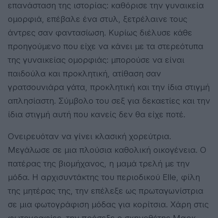
επανάσταση της ιστορίας: καθόρισε την γυναικεία
ομορφιά, επέβαλε ένα στυλ, ξετρέλαινε τους
άντρες σαν φαντασίωση. Κυρίως διέλυσε κάθε
προηγούμενο που είχε να κάνει με τα στερεότυπα
της γυναικείας ομορφιάς: μπορούσε να είναι
παιδούλα και προκλητική, ατίθαση σαν
γρατσουνιάρα γάτα, προκλητική και την ίδια στιγμή
απλησίαστη. Σύμβολο του σεξ για δεκαετίες και την
ίδια στιγμή αυτή που κανείς δεν θα είχε ποτέ.
Ονειρευόταν να γίνει κλασική χορεύτρια.
Μεγάλωσε σε μια πλούσια καθολική οικογένεια. Ο
πατέρας της βιομήχανος, η μαμά τρελή με την
μόδα. Η αρχισυντάκτης του περιοδικού Elle, φίλη
της μητέρας της, την επέλεξε ως πρωταγωνίστρια
σε μια φωτογράφιση μόδας για κορίτσια. Χάρη στις
φωτογραφίες, την πρόσεξε ο σκηνοθέτης Μαρκ