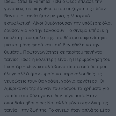
Dieu… Créa la Femme», («Κι ο Θεός έπλασε την
γυναίκα») σε σκηνοθεσία του συζύγου της πλέον
Βαντίμ. Η ταινία ήταν μέτρια, η Μπαρτνό
εκτυφλωτική. Λίγοι θυμόντουσαν την υπόθεση: όλοι
ζούσαν για να την ξαναδούν. Το σινεμά υπήρξε η
απόλυτη πασαρέλα της: στο θέατρο εμφανίστηκε
μια και μόνη φορά και ποτέ δεν ήθελε να την
θυμάται. Πρωταγωνίστησε σε περίπου πενήντα
ταινίες, ισως η καλύτερη είναι η Περιφρόνηση του
Γκοντάρ – «δεν καταλάβαινα τίποτα από όσα μου
έλεγε αλλά ήταν ωραίο να παρακολουθείς τις
νευρώσεις του» θα γράψει χρόνια αργότερα. Οι
Αμερικάνοι της έδιναν του κόσμου τα χρήματα για
να πάει στο Χόλυγουντ: δεν πήγε ποτέ. Ηταν
σπουδαία ηθοποιός; Ναι αλλά μόνο στην δική της
ταινία – την ζωή της. Το σινεμά ήταν απλά το μέσο