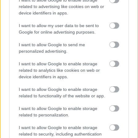
Γερμανό – έρχεται κι αυτός το 1969. Παραμένουν
related to advertising like cookies on web or
device identifiers in apps.
φίλοι μέχρι τον θάνατο του Σακς το 2011. Το 1992,
η Μπαρντό συνδέεται με τον Μπερνάρ Ο ντ’
I want to allow my user data to be sent to
Ορμάλε, τελευταίο σύζυγός της, βιομήχανο και
Google for online advertising purposes.
χρηματοδότη του Εθνικού Μετώπου του ΛεΠέν,
I want to allow Google to send me
τύπο σκληρό και δύσκολο, που της έχει
personalized advertising.
ξεκαθαρίσει πως δεν θα της δώσει διαζύγιο ποτέ.
I want to allow Google to enable storage
Αλλά ακόμα και τον καιρό που είναι παντρεμένη
related to analytics like cookies on web or
μαζί του τα φλερτ και τα πάθη της είναι στην
device identifiers in apps.
ημερήσια διάταξη: συζητιούνται οι σχέσεις της με
I want to allow Google to enable storage
τον Ζαν Λουί Τρεντινιάν, τον Σάμι Φρέι, τον Νίνο
related to functionality of the website or app.
Φερέρ ακόμα και τον Τζίμι Χέντριξ. «Οι μόνοι
I want to allow Google to enable storage
έρωτες στους οποίους παρέμεινα πιστή σε όλη μου
related to personalization.
τη ζωή είναι τα ζώα» θα πει το 1985.
I want to allow Google to enable storage
related to security, including authentication