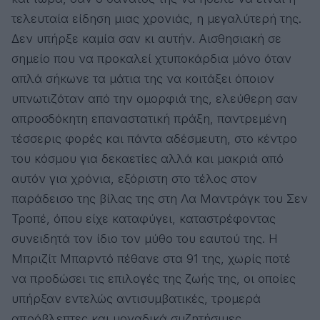
τελευταία είδηση μιας χρονιάς, η μεγαλύτερή της.
Δεν υπήρξε καμία σαν κι αυτήν. Αισθησιακή σε
σημείο που να προκαλεί χτυποκάρδια μόνο όταν
απλά σήκωνε τα μάτια της να κοιτάξει όποιον
υπνωτιζόταν από την ομορφιά της, ελεύθερη σαν
απροσδόκητη επαναστατική πράξη, παντρεμένη
τέσσερις φορές και πάντα αδέσμευτη, στο κέντρο
του κόσμου για δεκαετίες αλλά και μακριά από
αυτόν για χρόνια, εξόριστη στο τέλος στον
παράδεισο της βίλας της στη Λα Μαντράγκ του Σεν
Τροπέ, όπου είχε καταφύγει, καταστρέφοντας
συνειδητά τον ίδιο τον μύθο του εαυτού της. Η
Μπριζίτ Μπαρντό πέθανε στα 91 της, χωρίς ποτέ
να προδώσει τις επιλογές της ζωής της, οι οποίες
υπήρξαν εντελώς αντισυμβατικές, τρομερά
απρόβλεπτες και μοναδικά συζητήσιμες.