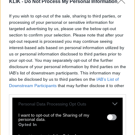
KLIK -
Do Not Process My Personal Information
Όπως και να ’χει, σ’ αρέσει ή δεν σ’ αρέσει, τον
If you wish to opt-out of the sale, sharing to third parties, or
καταλαβαίνεις ή όχι ο LΕΧ έχει αφήσει ένα
βαθύ
processing of your personal or sensitive information for
αποτύπωμα
στην ελληνική μουσική γενικότερα.
targeted advertising by us, please use the below opt-out
section to confirm your selection. Please note that after your
opt-out request is processed you may continue seeing
Στο περιθώριο, ανεπιτήδευτα, χωρίς προβολή,
interest-based ads based on personal information utilized by
χωρίς βραβεία, χωρίς μάρκετινγκ και χωρίς
us or personal information disclosed to third parties prior to
παρουσία στις τηλεοράσεις και τα ΜΜΕ. Είναι ο
your opt-out. You may separately opt-out of the further
disclosure of your personal information by third parties on the
«ποιητής της γενιάς της κρίσης»
ή ακόμη
«η
IAB’s list of downstream participants. This information may
φωνή των αποκλεισμένων»
.
also be disclosed by us to third parties on the
IAB’s List of
Downstream Participants
that may further disclose it to other
Δεν ωραιοποιεί την κατάσταση, αλλά την
third parties.
περιγράφει με μια
ωμή, κινηματογραφική
Please note that this website/app uses one or more Google
Personal Data Processing Opt Outs
ακρίβεια
. Οι στίχοι του για την αστυνομική βία, την
services and may gather and store information including but
ανεργία, τα ναρκωτικά και την απελπισία των νέων
not limited to your visit or usage behaviour. You may click to
I want to opt-out of the Sharing of my
personal data.
grant or deny consent to Google and its third-party tags to
στα αστικά κέντρα έχουν γίνει αντικείμενο
Opted In
use your data for below specified purposes in below Google
ανάλυσης σε άρθρα (όπως επίσης και οι
consent section.