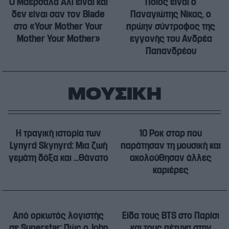
Ο Μαερσάλα Αλί είναι και
Ποιος είναι ο
δεν είναι σαν τον Blade
Παναγιώτης Νίκας, ο
στο «Your Mother Your
πρώην σύντροφος της
Mother Your Mother»
εγγονής του Ανδρέα
Παπανδρέου
ΜΟΥΣΙΚΗ
Η τραγική ιστορία των
10 Ροκ σταρ που
Lynyrd Skynyrd: Μια ζωή
παράτησαν τη μουσική και
γεμάτη δόξα και …θάνατο
ακολούθησαν άλλες
καριέρες
Από ορκωτός λογιστής
Είδα τους BTS στο Παρίσι
σε Superstar: Πώς ο John
και τους πέτυχα στην