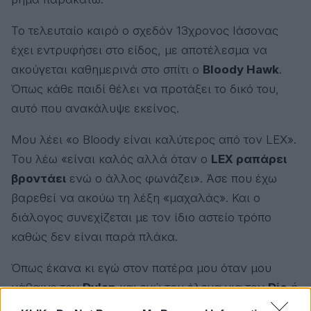
Το τελευταίο καιρό ο σχεδόν 13χρονος Ιάσονας
έχει εντρυφήσει στο είδος, με αποτέλεσμα να
ακούγεται καθημερινά στο σπίτι ο
Bloody Hawk
.
Όπως κάθε παιδί θέλει να προτάξει το δικό του,
αυτό που ανακάλυψε εκείνος.
Μου λέει «ο Bloody είναι καλύτερος από τον LEX».
Του λέω «είναι καλός αλλά όταν ο
LEX ραπάρει
βροντάει
ενώ ο άλλος φωνάζει». Άσε που έχω
βαρεθεί να ακούω τη λέξη «μαχαλάς». Και ο
διάλογος συνεχίζεται με τον ίδιο αστείο τρόπο
καθώς δεν είναι παρά πλάκα.
Όπως έκανα κι εγώ στον πατέρα μου όταν μου
μάθαινε τον
Dylan
και εγώ του έλεγα για τον
Dio
ή
τους
Iron Maiden
.