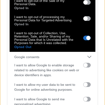
I want to opt-out of the Sale of my
ποδοσφαιρικές αναφορές του που είναι
Personal Data.
Opted In
διάσπαρτες παντού) ενώ μιλάει μόνο όταν έχει
κάτι να πει και αυτό τη σημερινή εποχή είναι
ό,τι
I want to opt-out of processing my
Personal Data for Targeted Advertising.
πιο σπάνιο υπάρχει
.
Opted In
I want to opt-out of Collection, Use,
Αυτό και μόνο φτάνει ώστε κάθε κυκλοφορία του
Retention, Sale, and/or Sharing of my
Personal Data that Is Unrelated with the
να εκλαμβάνεται ως
γεγονός
. Και ίσως γι’ αυτό να
Purposes for which it was collected.
είναι ο μόνος που μπορεί να ενώσει τον
Opted Out
χούλιγκαν, τον φοιτητή και τον εργάτη κάτω από
Google consents
την ίδια σκηνή!
I want to allow Google to enable storage
related to advertising like cookies on web or
device identifiers in apps.
ΛΕΞ
I want to allow my user data to be sent to
Google for online advertising purposes.
Σχετικά άρθρα
I want to allow Google to send me
personalized advertising.