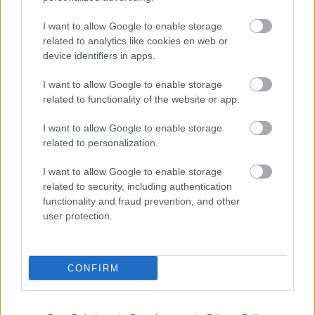
I want to allow Google to enable storage
Ο Bad Bunny έβγαλε 1 δισ. δολάρια με
related to analytics like cookies on web or
περιοδεία, χωρίς να πατήσει το πόδι
device identifiers in apps.
του στις ΗΠΑ
I want to allow Google to enable storage
related to functionality of the website or app.
Τα Ημισκούμπρια επέστρεψαν by
popular demand – και πολύ άργησαν!
I want to allow Google to enable storage
related to personalization.
I want to allow Google to enable storage
related to security, including authentication
functionality and fraud prevention, and other
user protection.
Δημήτρης Σαμόλης: «Ερωτευμένος είμαι ο
πιο γλυκός άνθρωπος, αλλά έχω υπάρξει
CONFIRM
κακοποιητικός»