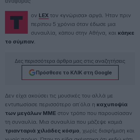
αναφοράς
Θεοδωράκη. Σήμερα είναι διευθυντής του Radar.gr και
σύμβουλος έκδοσης της οικονομικής εφημερίδας «ΑΞΙΑ».
Είναι ΠΑΟΚ, NY Knicks, NY Giants.
Τον
LEX
τον «γνώρισα» αργά. Ήταν πριν
περίπου 5 χρόνια όταν έδωσε μια
συναυλία, κάπου στην Αθήνα, και
κάηκε
το σύμπαν
.
Δες περισσότερα άρθρα μας στις αναζητήσεις
Πρόσθεσε το ΚΛΙΚ στη Google
Δεν είχα ακούσει τις μουσικές του αλλά με
εντυπωσίασε περισσότερο απ΄όλα η
καχυποψία
των μεγάλων ΜΜΕ
στον τρόπο που παρουσίασαν
τη συναυλία. Μια συναυλία που μάζεψε καμιά
τριανταριά χιλιάδες κόσμο
, χωρίς διαφήμιση και
χωρίς πρόμο. Όταν το είδα σκέφτηκα ότι «εδώ κάτι