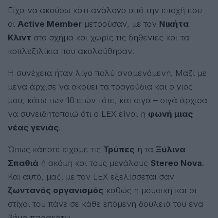
Είχα να ακούσω κάτι ανάλογο από την εποχή που
οι
Active Member
μετρούσαν, με τον
Νικήτα
Κλιντ
στο σχήμα και χωρίς τις δηθενιές και τα
κοπλεξιλίκια που ακολούθησαν.
Η συνέχεια ήταν λίγο πολύ αναμενόμενη. Μαζί με
μένα άρχισε να ακούει τα τραγούδια και ο γιος
μου, κάτω των 10 ετών τότε, και σιγά – σιγά άρχισα
να συνειδητοποιώ ότι ο LEX είναι η
φωνή μιας
νέας γενιάς
.
Όπως κάποτε είχαμε τις
Τρύπες
ή τα
Ξύλινα
Σπαθιά
ή ακόμη και τους μεγάλους
Stereo Nova
.
Και αυτό, μαζί με τον LEX εξελίσσεται σαν
ζωντανός οργανισμός
καθώς η μουσική και οι
στίχοι του πάνε σε κάθε επόμενη δουλειά του ένα
βήμα παρακάτω.