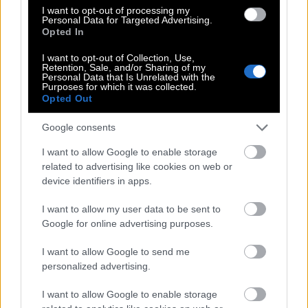
I want to opt-out of processing my
Personal Data for Targeted Advertising.
Opted In
Η -επί δεκαετίες- σύντροφός του,
I want to opt-out of Collection, Use,
Μεϊτέ – Πεϊνό
Retention, Sale, and/or Sharing of my
Personal Data that Is Unrelated with the
Purposes for which it was collected.
Opted Out
Η Γαλλικής και Βασκικής καταγωγής Μαρί-Τερέζ
Πεϊνό είναι η σύντροφος του Αλέξανδρου
Google consents
Γιωτόπουλου επί δεκαετίες. Γνωρίστηκαν στα
I want to allow Google to enable storage
φοιτητικά τους χρόνια, στο ταραγμένο Παρίσι των
related to advertising like cookies on web or
60s. Μαζί πήραν την απόφαση να εγκατασταθούν
device identifiers in apps.
στην Ελλάδα μετά τη Μεταπολίτευση. Έτσι, για
I want to allow my user data to be sent to
περίπου 30 χρόνια ζούσαν μαζί, μοιράζοντας τον
Google for online advertising purposes.
χρόνο τους ανάμεσα στο σπίτι τους στον Βύρωνα
I want to allow Google to send me
και τη «ροζ βίλα» στους Λειψούς.
personalized advertising.
Έπειτα από τη σύλληψη του Γιωτόπουλου, η Πεϊνό
I want to allow Google to enable storage
έδωσε καταθέσεις στις Αρχές υποστηρίζοντας πως