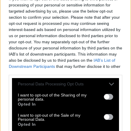
processing of your personal or sensitive information for
επανειλημμένα το συγκεκριμένο ταξίδι, τονίζοντας
targeted advertising by us, please use the below opt-out
πως αυτό είναι ένα κατασκεύασμα των Μυστικών
section to confirm your selection. Please note that after your
opt-out request is processed you may continue seeing
Υπηρεσιών. Όντως, δεν παρουσιάστηκε καμία
interest-based ads based on personal information utilized by
φυσική απόδειξη που να αποδεικνύει πως ο
us or personal information disclosed to third parties prior to
«Ψηλός» της 17 Νοέμβρη έχει κάνει το
your opt-out. You may separately opt-out of the further
disclosure of your personal information by third parties on the
συγκεκριμένο ταξίδι και έχει περάσει από αυτή την
IAB’s list of downstream participants. This information may
εκπαίδευση.
also be disclosed by us to third parties on the
IAB’s List of
Downstream Participants
that may further disclose it to other
third parties.
Please note that this website/app uses one or more Google
Personal Data Processing Opt Outs
services and may gather and store information including but
not limited to your visit or usage behaviour. You may click to
I want to opt-out of the Sharing of my
personal data.
grant or deny consent to Google and its third-party tags to
Opted In
use your data for below specified purposes in below Google
consent section.
I want to opt-out of the Sale of my
Personal Data.
Opted In