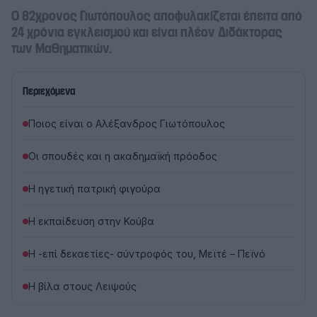
Ο 82χρονος Γιωτόπουλος αποφυλακίζεται έπειτα από
24 χρόνια εγκλεισμού και είναι πλέον Διδάκτορας
των Μαθηματικών.
Περιεχόμενα
Ποιος είναι ο Αλέξανδρος Γιωτόπουλος
Οι σπουδές και η ακαδημαϊκή πρόοδος
Η ηγετική πατρική φιγούρα
Η εκπαίδευση στην Κούβα
Η -επί δεκαετίες- σύντροφός του, Μεϊτέ – Πεϊνό
Η βίλα στους Λειψούς