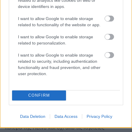
related to analytics like cookies on web or
device identifiers in apps.
δεν είχε καμία ιδέα για τη διπλή ζωή του
συντρόφου της. Στη δίκη, υποστήριξε πως γνώριζε
I want to allow Google to enable storage
τον Γιωτόπουλο με το ψεύτικό του όνομα,
related to functionality of the website or app.
«Μιχάλης Οικονόμου». Και ήταν ο ίδιος ο
I want to allow Google to enable storage
σύντροφός της εκείνος που την είχε πείσει πως
related to personalization.
χρησιμοποιούσε ψεύτικο όνομα εξαιτίας της
I want to allow Google to enable storage
αντιδικτατορικής του δράσης και επειδή δεν είχε
related to security, including authentication
υπηρετήσει στον ελληνικό στρατό.
functionality and fraud prevention, and other
user protection.
Οι Αρχές δεν βρήκαν κανένα στοιχείο που να
συνδέει την Πεϊνό με τη δράση του Γιωτόπουλου. Η
υπεράσπιση απέδειξε πως η αγορά των δύο
CONFIRM
ακινήτων τους -ένα στον Βύρωνα και η «ροζ βίλα»
στους Λειψούς, που ήταν στην κατοχή του
Data Deletion
Data Access
Privacy Policy
ζευγαριού έγιναν με χρήματα από κληρονομιά του
πατέρα της Πεϊνό και όχι από τις ληστείες