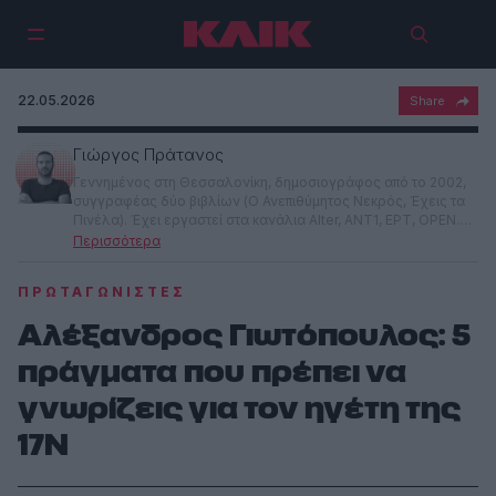
22.05.2026
Γιώργος Πράτανος
Γεννημένος στη Θεσσαλονίκη, δημοσιογράφος από το 2002,
συγγραφέας δύο βιβλίων (Ο Ανεπιθύμητος Νεκρός, Έχεις τα
Πινέλα). Έχει εργαστεί στα κανάλια Alter, ANT1, ΕΡΤ, OPEN.
Αρχισυντάκτης τηλεοπτικών εκπομπών, διευθυντής περιοδικών
και websites. Ασχολείται με την πολιτική, γουστάρει το σινεμά,
λατρεύει τη λογοτεχνία. Πολιτικό on, μετριότητα off.
ΠΡΩΤΑΓΩΝΙΣΤΈΣ
Αλέξανδρος Γιωτόπουλος: 5
πράγματα που πρέπει να
γνωρίζεις για τον ηγέτη της
17Ν