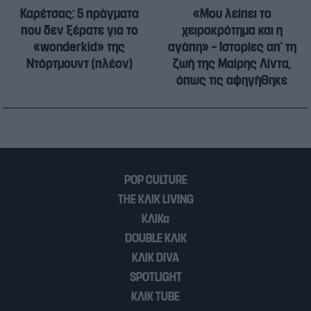
Καρέτσας: 5 πράγματα
«Μου λείπει το
που δεν ξέρατε για το
χειροκρότημα και η
«wonderkid» της
αγάπη» – Ιστορίες απ’ τη
Ντόρτμουντ (πλέον)
ζωή της Μαίρης Λίντα,
όπως τις αφηγήθηκε
POP CULTURE
THE ΚΛΙΚ LIVING
ΚΛΙΚα
DOUBLE ΚΛΙΚ
ΚΛΙΚ DIVA
SPOTLIGHT
ΚΛΙΚ TUBE