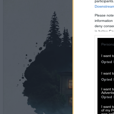
participants
Downstream 
Please note
information 
deny consent
in below Go
Persona
I want t
Opted 
I want t
Opted 
I want 
Advertis
Opted 
I want t
of my P
was col