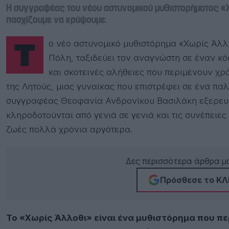
Η συγγραφέας του νέου αστυνομικού μυθιστορήματος «Χω
πασχίζουμε να κρύψουμε.
Το νέο αστυνομικό μυθιστόρημα «Χωρίς Άλλοθι», που κυκλοφορεί από τις εκδόσεις Χάρτινη
Πόλη, ταξιδεύει τον αναγνώστη σε έναν κό
και σκοτεινές αλήθειες που περιμένουν χ
της Λητούς, μιας γυναίκας που επιστρέφει σε ένα πα
συγγραφέας Θεοφανία Ανδρονίκου Βασιλάκη εξερευν
κληροδοτούνται από γενιά σε γενιά και τις συνέπε
ζωές πολλά χρόνια αργότερα.
Δες περισσότερα άρθρα μα
Πρόσθεσε το ΚΛΙ
Το «Χωρίς Άλλοθι» είναι ένα μυθιστόρημα που π