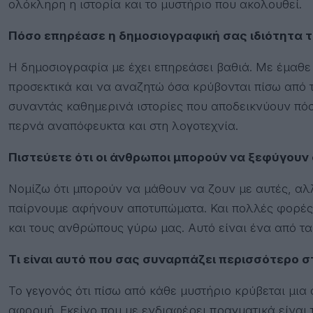
ολόκληρη η ιστορία και το μυστήριο που ακολουθεί.
Πόσο επηρέασε η δημοσιογραφική σας ιδιότητα τ
Η δημοσιογραφία με έχει επηρεάσει βαθιά. Με έμαθ
προσεκτικά και να αναζητώ όσα κρύβονται πίσω από 
συναντάς καθημερινά ιστορίες που αποδεικνύουν πόσ
περνά αναπόφευκτα και στη λογοτεχνία.
Πιστεύετε ότι οι άνθρωποι μπορούν να ξεφύγουν
Νομίζω ότι μπορούν να μάθουν να ζουν με αυτές, αλλ
παίρνουμε αφήνουν αποτυπώματα. Και πολλές φορές
και τους ανθρώπους γύρω μας. Αυτό είναι ένα από τα
Τι είναι αυτό που σας συναρπάζει περισσότερο 
Το γεγονός ότι πίσω από κάθε μυστήριο κρύβεται μια 
αφορμή. Εκείνο που με ενδιαφέρει πραγματικά είναι τ