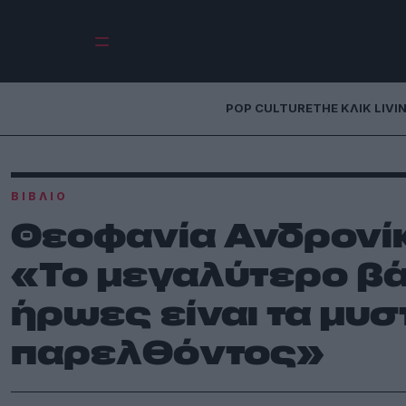
POP CULTURE
THE ΚΛΙΚ LIVI
ΒΙΒΛΊΟ
Θεοφανία Ανδρονίκ
«Το μεγαλύτερο βά
ήρωες είναι τα μυσ
παρελθόντος»