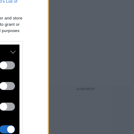
B’s List of
er and store
to grant or
ed purposes