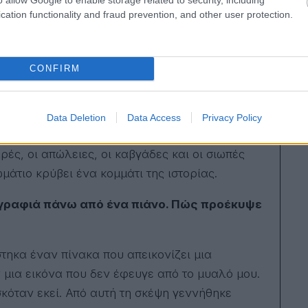
cation functionality and fraud prevention, and other user protection.
CONFIRM
ρος της ιστορίας μοιάζει σχεδόν με
Data Deletion
Data Access
Privacy Policy
μνήμη. Ένα παλιό αρχοντικό δεν είναι απλώς
ρές, οι απώλειες, οι καβγάδες και οι σιωπές
άτιο κρύβει ένα κομμάτι της ιστορίας.
ζωγραφιά πάνω από ένα πιάνο. Πώς προέκυψε
τηκα έναν πίνακα που απεικονίζει μια
μια εικόνα που δεν έφευγε από το μυαλό μου.
σκόταν εκεί. Από αυτή τη σκέψη γεννήθηκε