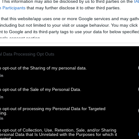
. This information may also be disclosed by us to third parties on the
IA
Participants
that may further disclose it to other third parties.
 that this website/app uses one or more Google services and may gath
including but not limited to your visit or usage behaviour. You may click 
 to Google and its third-party tags to use your data for below specifi
ogle consent section.
l Data Processing Opt Outs
o opt-out of the Sharing of my personal data.
In
o opt-out of the Sale of my Personal Data.
In
to opt-out of processing my Personal Data for Targeted
ing.
In
o opt-out of Collection, Use, Retention, Sale, and/or Sharing
ersonal Data that Is Unrelated with the Purposes for which it
lected.