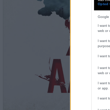
Opted 
Google 
I want t
web or d
I want t
purpose
I want 
I want t
web or d
I want t
or app.
I want t
I want t