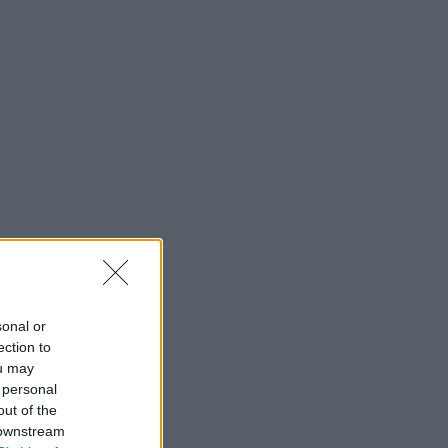
sonal or
ection to
ou may
 personal
out of the
 downstream