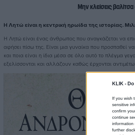
Μην κλείσεις βαλίτσα 
Η Λητώ είναι η κεντρική ηρωίδα της ιστορίας. Μιλ
Η Λητώ είναι ένας άνθρωπος που αναγκάζεται να επισ
αφήσει πίσω της. Είναι μια γυναίκα που προσπαθεί ν
και ποια είναι η ίδια μέσα σε όλο αυτό το πλέγμα γ
εξελίσσονται και αλλάζουν καθώς έρχονται αντιμέτωπ
KLIK -
Do 
If you wish 
sensitive in
confirm you
continue se
information 
further disc