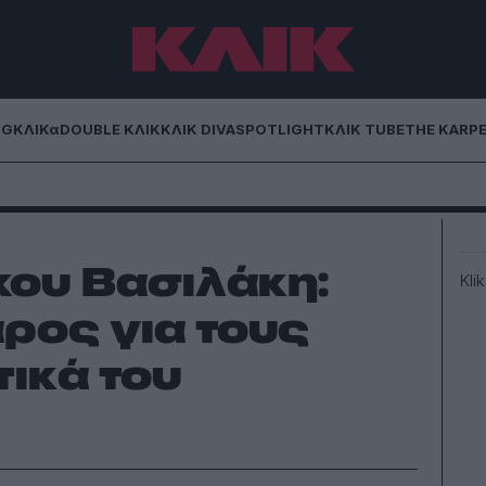
NG
ΚΛΙΚα
DOUBLE ΚΛΙΚ
ΚΛΙΚ DIVA
SPOTLIGHT
ΚΛΙΚ TUBE
THE KARP
ου Βασιλάκη:
Kli
ρος για τους
τικά του