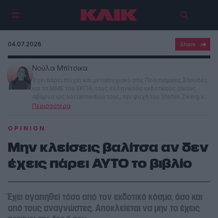
04.07.2026
Νούλα Μπίτσικα
Έχει πάρει πτυχίο και μεταπτυχιακό στις Πολιτισμικές Σπουδές
και τα ΜΜΕ του ΕΚΠΑ, τους ελληνικούς εκδοτικούς οίκους
σβάρνα ως socialmediού τους, την ψυχή του Stefan Zweig και
του Μένη Κουμανταρέα, την ευλογία του Till Lindemann, και τα
μάτια της Madonna. Στο ΚΛΙΚ αποφάσισε να γράφει για ό,τι
θελήσει (αλλά κυρίως για βιβλία).
OPINION
Μην κλείσεις βαλίτσα αν δεν
έχεις πάρει ΑΥΤΟ το βιβλίο
Έχει αγαπηθεί τόσο από τον εκδοτικό κόσμο, όσο και
από τους αναγνώστες. Αποκλείεται να μην το έχεις