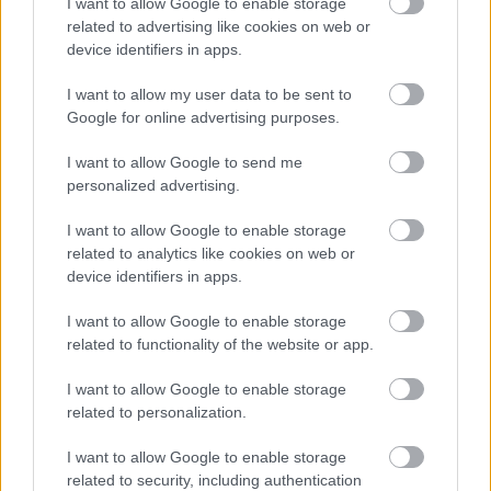
I want to allow Google to enable storage
που σου λέει πως στην ουσία κάνεις ενυπόγραφες
related to advertising like cookies on web or
βιβλιοπαρουσιάσεις, αλλά όταν ξυπνάς τον έχεις
device identifiers in apps.
ξεχάσει.
I want to allow my user data to be sent to
Google for online advertising purposes.
Είσαι αναγνώστης;
I want to allow Google to send me
personalized advertising.
Σαν βγαίνεις στον πηγαιμό για το βιβλιοπωλείο,
ελπίζεις να μην ξετινάξεις ένα ικανό ποσοστό
I want to allow Google to enable storage
του μισθού σου με τρία βιβλία
. Πρέπει να
related to analytics like cookies on web or
device identifiers in apps.
διαλέξεις
ένα
, άντε δύο βιβλία προσεκτικά, αλλά
το μάτι σου χάνεται μέσα στην τόση πληροφορία.
I want to allow Google to enable storage
related to functionality of the website or app.
Τελικά καταλήγεις στο να πάρεις αυτό με το
εξώφυλλο που βλέπεις πιο συχνά σε βιβλιο-
I want to allow Google to enable storage
ομάδες
. Στο σπίτι αναρωτιέσαι πώς έφτασες να
related to personalization.
διαβάζεις 800 σελίδες για τον Ισπανικό Εμφύλιο.
I want to allow Google to enable storage
related to security, including authentication
Διαβάστε επίσης