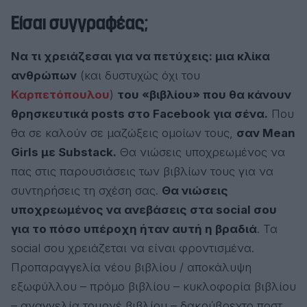
Είσαι συγγραφέας;
Να τι χρειάζεσαι για να πετύχεις: μια κλίκα
ανθρώπων
(και δυστυχώς όχι του
Καρπετόπουλου
)
του «βιβλίου» που θα κάνουν
θρησκευτικά posts στο Facebook για σένα.
Που
θα σε καλούν σε μαζώξεις ομοίων τους,
σαν Mean
Girls με Substack.
Θα νιώσεις υποχρεωμένος να
πας στις παρουσιάσεις των βιβλίων τους για να
συντηρήσεις τη σχέση σας.
Θα νιώσεις
υποχρεωμένος να ανεβάσεις στα social σου
για το πόσο υπέροχη ήταν αυτή η βραδιά
. Τα
social σου χρειάζεται να είναι φροντισμένα.
Προπαραγγελία νέου βιβλίου / αποκάλυψη
εξωφύλλου – πρόμο βιβλίου – κυκλοφορία βιβλίου
– αναγγελία τουρνέ βιβλίου – δακρύβρεχτο ποστ