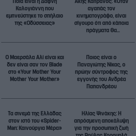
Ποια είναι η Δάφνη
Άκης Καπράνος: «Όταν
Καλογιάννη που
αγαπάς τον
εμπνεύστηκε το σπήλαιο
κινηματογράφο, είναι
της «Οδύσσειας»
σίγουρο ότι από κάποια
πράγματα θα
αρρωστήσεις»
Ο Μαερσάλα Αλί είναι και
Ποιος είναι ο
δεν είναι σαν τον Blade
Παναγιώτης Νίκας, ο
στο «Your Mother Your
πρώην σύντροφος της
Mother Your Mother»
εγγονής του Ανδρέα
Παπανδρέου
Τα σινεμά της Ελλάδας
Ηλίας Ψινάκης: Η
στον ιστό του «Spider-
απρόσμενη αποκάλυψη
Man: Καινούργια Μέρα»
για την προσωπική ζωή
της Ρούλας Κορομηλά