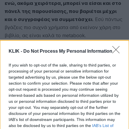
ενώ, ακόμα χειρότερα, μπορεί να είσαι και στο
πάνελ της παρουσίασης, που βαριέται μέχρι
και ο συγγραφέας να συμμετάσχει
. Εσύ πάντως
βγάζεις πιο συχνά χρήματα από εκείνον χάρη στο
βιβλίο, ας είναι καλά το metabook.
Διαβάστε επίσης
KLIK -
Do Not Process My Personal Information
ΒΙΒΛΙΟ
If you wish to opt-out of the sale, sharing to third parties, or
processing of your personal or sensitive information for
Οι 10 εντολές ενός ευσυνείδητου και
targeted advertising by us, please use the below opt-out
ευυπόληπτου βιβλιόφιλου του 21ου
section to confirm your selection. Please note that after your
αιώνα
opt-out request is processed you may continue seeing
interest-based ads based on personal information utilized by
us or personal information disclosed to third parties prior to
Είσαι δημοσιογράφος / πολεμικός
your opt-out. You may separately opt-out of the further
disclosure of your personal information by third parties on the
ανταποκριτής βιβλίου;
IAB’s list of downstream participants. This information may
also be disclosed by us to third parties on the
IAB’s List of