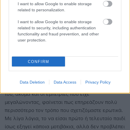
I want to allow Google to enable storage
Βέβαια, τα πράγματα δεν είναι τόσο απλά όσο ένα
related to personalization.
«firstborn seeks youngest sibling» στο bio του Tinder.
Παρότι η θεωρία έχει πλάκα και αρκετές έρευνες
I want to allow Google to enable storage
related to security, including authentication
δείχνουν ότι η σειρά γέννησης μπορεί όντως να
functionality and fraud prevention, and other
επηρεάζει κάποια στοιχεία της προσωπικότητάς
user protection.
μας, οι ειδικοί λένε πως η ερωτική συμβατότητα
δεν καθορίζεται τόσο εύκολα. Γιατί, προφανώς,
παίζουν ρόλο πολλοί περισσότεροι παράγοντες
CONFIRM
από το ποιος έπαιρνε το τελευταίο κομμάτι πίτσας
στο σπίτι. Το οικογενειακό περιβάλλον, ο τρόπος
Data Deletion
Data Access
Privacy Policy
που μεγάλωσε κάποιος, οι σχέσεις με τους γονείς
του, ακόμα και οι εμπειρίες που είχε
μεγαλώνοντας, φαίνεται πως επηρεάζουν πολύ
περισσότερο τον τρόπο που σχετιζόμαστε ερωτικά.
Με λίγα λόγια, το να είσαι πρώτο ή τελευταίο παιδί
ίσως εξηγεί κάποια μοτιβάκια, αλλά δεν προβλέπει