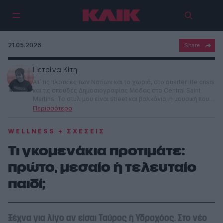
21.05.2026
Πετρίνα Κίτη
Απ’ τις πλατείες των Νοτίων και το χωριό, στο quarter life crisis
και τις σπουδές Δημοσιογραφίας Μόδας στο Central Saint
Martins. Το στυλ μου είναι street και βαλκάνιο, η μουσική που
ακούω λυρική και αθυρόστομη, και η ματιά μου –μάλλον–
διεισδυτική. Αν έχεις γνώμη ΚΛίΚαρε και ριζικό περπάτει.
WELLNESS + ΣΧΈΣΕΙΣ
Τι γκομενάκια προτιμάτε:
πρώτο, μεσαίο ή τελευταίο
παιδί;
Ξέχνα για λίγο αν είσαι Ταύρος ή Υδροχόος. Στο νέο