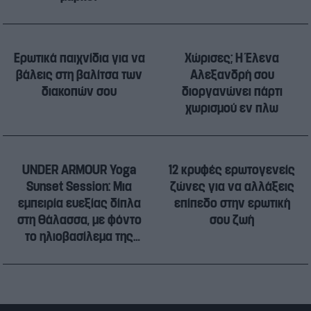
Ερωτικά παιχνίδια για να
Χώρισες; Η Έλενα
βάλεις στη βαλίτσα των
Αλεξανδρή σου
διακοπών σου
διοργανώνει πάρτι
χωρισμού εν πλω
UNDER ARMOUR Yoga
12 κρυφές ερωτογενείς
Sunset Session: Μια
ζώνες για να αλλάξεις
εμπειρία ευεξίας δίπλα
επίπεδο στην ερωτική
στη θάλασσα, με φόντο
σου ζωή
το ηλιοβασίλεμα της
Αθηναϊκής Ριβιέρας