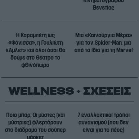
Κινηματογράφου
Βενετίας
Η Καραμπέτη ως
Μια «Καινούργια Μέρα»
«Φόνισσα», η Γουλιώτη
για τον Spider-Man, μια
«Άμλετ» και όλοι όσοι θα
από τα ίδια για τη Marvel
δούμε στο θέατρο το
φθινόπωρο
WELLNESS + ΣΧΕΣΕΙΣ
Ποιο μπαρ; Οι μύστες (και
7 εναλλακτικοί τρόποι
μύστριες) φλερτάρουν
αυνανισμού (που δεν
στο διάδρομο του σούπερ
είναι για το πέος)
μάρκετ