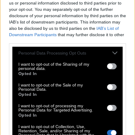
«κανόνων». Στο TikTok κυκλοφορούν αμέτρητα
us or personal information disclosed to third parties prior to
your opt-out. You may separately opt-out of the further
βίντεο που αναλύουν ποιος συνδιασμός λειτουργεί
disclosure of your personal information by third parties on the
καλύτερα ερωτικά. Η πιο διαδεδομένη άποψη είναι
IAB’s list of downstream participants. This information may
πως
τα πρώτα παιδιά ταιριάζουν περισσότερο
also be disclosed by us to third parties on the
IAB’s List of
Downstream Participants
that may further disclose it to other
με τα τελευταία
, γιατί ο ένας τείνει από φυσικού
third parties.
του να οργανώνει τη ζωή και ο άλλος απλώς να
Please note that this website/app uses one or more Google
Personal Data Processing Opt Outs
εμφανίζεται όμορφος και χωρίς άγχος.
services and may gather and store information including but
not limited to your visit or usage behaviour. You may click to
I want to opt-out of the Sharing of my
personal data.
Οι πιο «δύσκολοι» συνδυασμοί
grant or deny consent to Google and its third-party tags to
Opted In
use your data for below specified purposes in below Google
consent section.
I want to opt-out of the Sale of my
Σύμφωνα με τους ειδικούς,
δύο πρωτότοκα
Personal Data.
Opted In
παιδιά
σε σχέση μπορεί να συγκρούονται πιο
εύκολα, γιατί και οι δύο έχουν συνηθίσει να
I want to opt-out of processing my
Personal Data for Targeted Advertising.
παίρνουν τον έλεγχο. Με λίγα λόγια, κανείς δεν
Opted In
θέλει να πει «ό,τι θες εσύ» όταν προσπαθούν να
I want to opt-out of Collection, Use,
αποφασίσουν πού θα φάνε. Το ίδιο συμβαίνει
Retention, Sale, and/or Sharing of my