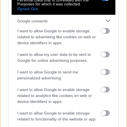
Personal Data that Is Unrelated with the
συχνά και με
τα μοναχοπαίδια
, που έχουν μάθει
Purposes for which it was collected.
Opted Out
να λειτουργούν πολύ αυτόνομα. Από την άλλη,
δύο μικρότερα παιδιά
μαζί μπορεί να περνούν
Google consents
υπέροχα αλλά και να επικρατεί ένα μικρό χάος.
I want to allow Google to enable storage
Είναι το ζευγάρι που ναι μεν θα οργανώσει
related to advertising like cookies on web or
εκδρομή τελευταία στιγμή στη Νέδα, αλλά θα
device identifiers in apps.
ξεχάσει να πληρώσει τον λογαριασμό του
I want to allow my user data to be sent to
ρεύματος.
Google for online advertising purposes.
Βέβαια, τίποτα από αυτά δεν σημαίνει ότι οι
I want to allow Google to send me
personalized advertising.
σχέσεις αυτές είναι καταδικασμένες.
Δύο
πρωτότοκα
μπορούν να εξελιχθούν σε εξαιρετικό
I want to allow Google to enable storage
δίδυμο αν μάθουν να μοιράζονται τον έλεγχο, ενώ
related to analytics like cookies on web or
device identifiers in apps.
δύο μικρότερα παιδιά μπορούν επίσης να τα
καταφέρουν μια χαρά με λίγη περισσότερη
I want to allow Google to enable storage
συνέπεια.
related to functionality of the website or app.