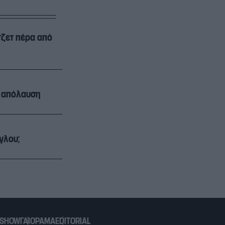
άτζετ πέρα από
ην απόλαυση
γλου;
 SHOW
ΓΑΙΟΡΑΜΑ
EDITORIAL