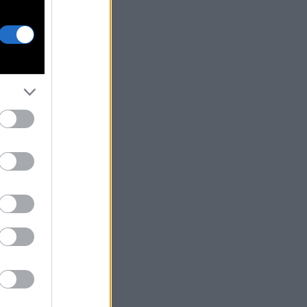
ζει ότι δεν έχει
ιά. Είναι βέβαιος
 έχει φύλακα
λο. Πιστεύει ότι η
υχία βασίζεται στην
νότητα να λες
ία ψέματα, πρώτα
 όλα στον εαυτό
. Λένε πως έχει
ντο στη γκρίνια.
ν το ακούει
νιάζει ότι τον
κούν.