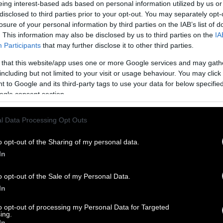
eing interest-based ads based on personal information utilized by us or
έδρασε μετά τον τραυματισμό του Κώστα
κυκ
disclosed to third parties prior to your opt-out. You may separately opt-
βιβλ
 κατέρρευσε από την έξτρα πίεση που βρήκε
losure of your personal information by third parties on the IAB’s list of
«Δυ
ένα
. This information may also be disclosed by us to third parties on the
IA
απει
Participants
that may further disclose it to other third parties.
κι 
ως στο απογοητευτικό πέμπτο ματς.
Όμως ο
σε 
 that this website/app uses one or more Google services and may gath
τηλ
αν έχασε τα δυο ματς που προηγήθηκαν με
including but not limited to your visit or usage behaviour. You may click 
χώρ
α τον αποκλεισμό του ότι κατέληξε έβδομος
 to Google and its third-party tags to use your data for below specifi
ταιν
συν
ogle consent section.
ομένο πως θα έβρισκε μια καλή ομάδα απέναντί
πάν
Εχει
 όχι για όσα του καταμαρτυρούν: αν για κάτι
βρα
l Data Processing Opt Outs
δωσε πολλά από τα βασικά πιστεύω του. Δέχτηκε
Μπό
ισχύ
ε με τον ΠΑΟ το καλοκαίρι λόγω της δουλειάς
o opt-out of the Sharing of my personal data.
αστείο. Εί
ρεί να είναι κι επέτρεψε εγωισμούς. Όταν τον
αισ
In
περι
ανουάριο θα φύγει από την Ελλάδα αν δεν
σκόρ
o opt-out of the Sale of my Personal Data.
ίδιο
ράφους χωρίς να απαντήσει. Νομίζω φεύγοντας
αυτέ
In
έχει
εξω
to opt-out of processing my Personal Data for Targeted
στο 
ing.
παν
In