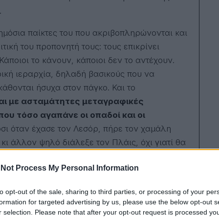
σπο
.
στο
στρ
σύν
δημόσια παίκτες του που ακριβοπληρώνονται και
μια
οικο
ιτική του προπονητή τους: τους επικρίνει
Κεί
άποιοι το κάνουν, κάποιοι δεν το αντέχουν.
υπο
πρω
ρική ιεραρχία, δηλαδή βασικούς που να
στο
Μετ
άθονται ήσυχα στον πάγκο. Και το
περ
ται με ασταμάτητες μεταγραφικές
ξέν
ορι
που τόσο αγαπάνε οι οπαδοί και οι
το 
ι όταν έχασε τον Λεσόρ, πήρε τον χαμάλη
πολλ
αν ό
κι άλλον ψηλό διάλεξε τον Πλάις, όχι γιατί θα
πλή
και
ίνια του. Το ακόμα χειρότερο είναι ότι δεν
από
Not Process My Personal Information
ι κάτι τρομερά σημαντικό και ότι η ομάδα του
Σήμ
στο
το γήπεδο. Αυτό το τελευταίο, όπως όλα, έχει
κοντ
to opt-out of the sale, sharing to third parties, or processing of your per
τριά
 του δεν πιέζονται υπερβολικά, από την άλλη
formation for targeted advertising by us, please use the below opt-out s
αθλ
ίεση στην οποία δεν είναι συνηθισμένοι. Το
Spor
r selection. Please note that after your opt-out request is processed y
Ego.