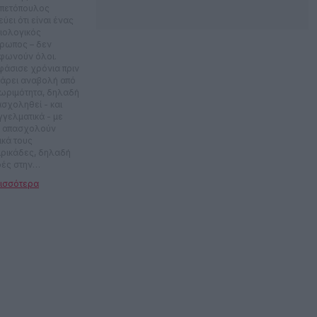
πετόπουλος
εύει ότι είναι ένας
ιολογικός
ρωπος – δεν
φωνούν όλοι.
φάσισε χρόνια πριν
πάρει αναβολή από
 ωριμότητα, δηλαδή
ασχοληθεί - και
γγελματικά - με
 απασχολούν
ικά τους
σιρικάδες, δηλαδή
ρές στην
εόραση, ταινίες,
κς, αθλητικά
ίως. Απέκτησε τους
τούς φίλους
ίως γιατί του άρεσε
κάνει παρέα με
αλύτερους και έχει
ς ίδιους πάνω από
χρόνια πιθανότατα
ί είναι οι μόνοι που
 ανέχονται.
αλώνοντας