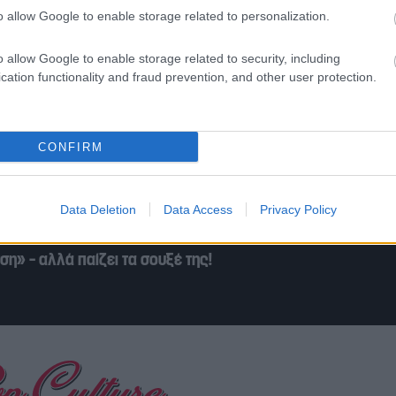
ς: Οι Ευρωπαίοι «αγοράζουν Ελλάδα»!
o allow Google to enable storage related to personalization.
o allow Google to enable storage related to security, including
cation functionality and fraud prevention, and other user protection.
 πλούσια, λίγο ερωτιάρα»
CONFIRM
ρω και με σούπες»: Όταν ο Άντι Γουόρχολ ζωγράφισε τον Η
Data Deletion
Data Access
Privacy Policy
η» – αλλά παίζει τα σουξέ της!