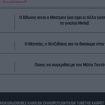
Ο Άδωνις είναι ο Μπάτμαν (και έχει κι άλλα γκ
τα γυαλιά Meta)!
Ο Μητσιάς, ο Χατζιδάκις και το δικαίωμα στ
Ποιος να συγκριθεί με τον Μίλτο Τεντό
ING
ΚΛΙΚα
DOUBLE ΚΛΙΚ
ΚΛΙΚ DIVA
SPOTLIGHT
ΚΛΙΚ TUBE
THE KARPET