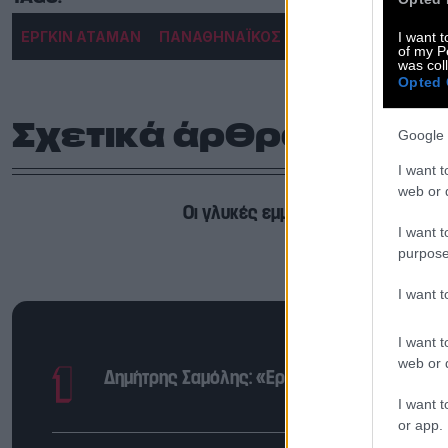
ΕΡΓΚΙΝ ΑΤΑΜΑΝ
ΠΑΝΑΘΗΝΑΪΚΟΣ
I want t
of my P
was col
Opted 
Σχετικά άρθρα
Google 
I want t
web or d
Οι γλυκές εμμονές
I want t
purpose
I want 
I want t
web or d
Δημήτρης Σαμόλης: «Ερωτευμένος είμαι ο π
I want t
or app.