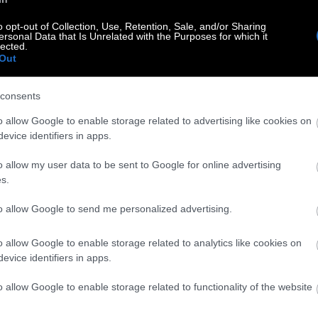
ελπί
παιδ
o opt-out of Collection, Use, Retention, Sale, and/or Sharing
πως
ersonal Data that Is Unrelated with the Purposes for which it
Αγγε
lected.
ευτ
Out
ικα
ωρα
από
consents
σου
ταλέ
o allow Google to enable storage related to advertising like cookies on
Οτα
evice identifiers in apps.
γκρι
Ειδική γνώση
αδι
o allow my user data to be sent to Google for online advertising
s.
to allow Google to send me personalized advertising.
o allow Google to enable storage related to analytics like cookies on
evice identifiers in apps.
ιο γλυκός άνθρωπος, αλλά έχω υπάρξει κακοποιητικός»
o allow Google to enable storage related to functionality of the website