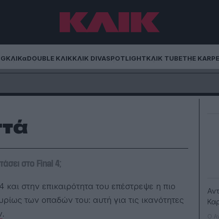
NG
ΚΛΙΚα
DOUBLE ΚΛΙΚ
ΚΛΙΚ DIVA
SPOTLIGHT
ΚΛΙΚ TUBE
THE KARP
ττά
σει στο Final 4;
4 και στην επικαιρότητα του επέστρεψε η πιο
Αν
ίως των οπαδών του: αυτή για τις ικανότητες
Κα
ν
.
Ο Α