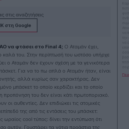
Καρ
πιστ
φυσ
ς στις αναζητήσεις
άνθ
συμ
Κ στη Google
Απο
να 
την
να 
ΑΟ να φτάσει στο Final 4;
Ο Αταμάν έχει,
επα
όσα
ρο καλά του. Στην περίπτωσή του ωστόσο υπήρχε
βασ
ει ο Αταμάν δεν έχουν σχέση με τα γενικότερα
πιτ
σει
άσκετ. Για να το πω απλά ο Αταμάν ήταν, είναι
τηλ
κόμι
πονητής, αλλά κυρίως σαν χαρακτήρας. Δεν
κυρ
 μόνο μπάσκετ το οποίο κερδίζει και το οποίο
σωσ
κυρ
ι η προπόνηση του δεν είναι κάτι πρωτοποριακό.
να 
μεγ
υν οι αυθεντίες. Δεν επιδιώκει τις ατομικές
του
 επίπεδό της από τις εντάσεις του μπάσκετ:
30 
γιατ
ας ωραίος cool τύπος: δίνει την εντύπωση ότι
τον
Μεγ
όσο αυτόν. Γουστάρει τα νότια προάστια της