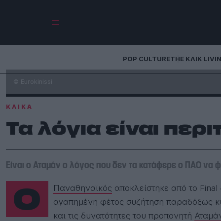
POP CULTURE
THE ΚΛΙΚ LIVI
© Eurokinissi
ΚΛΙΚΑ
Τα λόγια είναι περι
Είναι ο Αταμάν ο λόγος που δεν τα κατάφερε ο ΠΑΟ να φτά
Ο
Παναθηναϊκός
αποκλείστηκε από το Final 
αγαπημένη φέτος συζήτηση παραδόξως κυρ
και τις δυνατότητες του προπονητή
Αταμά