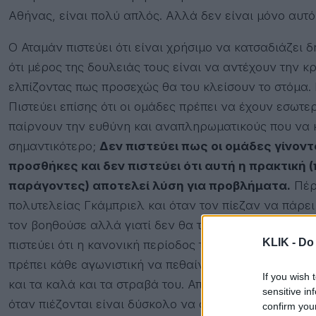
Αθήνας, είναι πολύ απλός. Αλλά δεν είναι μόνο αυτό
Ο Αταμάν πιστεύει ότι είναι χρήσιμο να κατσαδιάζει 
ότι μέρος της δουλειάς τους είναι να αντέχουν την κρ
ελπίζοντας πως προσεχώς θα του κλείσουν το στόμα. Κ
Πιστεύει επίσης ότι οι ομάδες πρέπει να έχουν εσωτε
παίρνουν την ευθύνη και αναπληρωματικούς που να κ
σημαντικότερο;
Δεν πιστεύει πως οι ομάδες γίνον
προσθήκες και δεν πιστεύει ότι αυτή η πρακτική (
παράγοντες) αποτελεί λύση για προβλήματα.
Πέρσ
πολυτελείας Γκάμπριελ και όταν τον πίεζαν να πάρει 
τον βοηθούσε αλλά γιατί δεν θα τον έπρηζε με την γκρ
KLIK -
Do 
πιστεύει ότι η κανονική περίοδος της Ευρωλίγκας είνα
πρέπει κάθε αγωνιστική να πεθαίνει για να κερδίσει σ
If you wish 
και τα καλά και τα στραβά του. Από τη μία οι παίκτες
sensitive in
όταν πιέζονται είναι δύσκολο να αντέξουν αυτή την π
confirm you