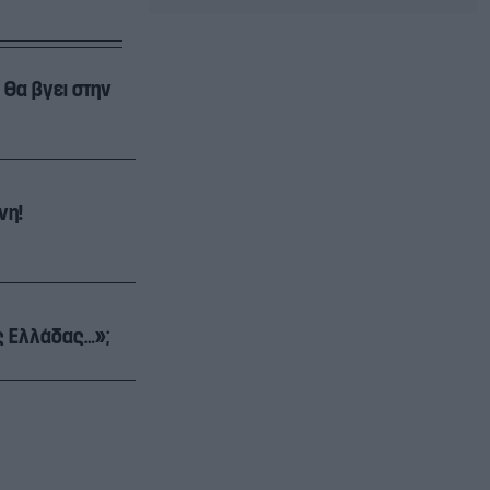
 θα βγει στην
νη!
ης Ελλάδας…»;