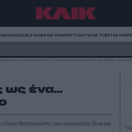
NG
ΚΛΙΚα
DOUBLE ΚΛΙΚ
ΚΛΙΚ DIVA
SPOTLIGHT
ΚΛΙΚ TUBE
THE KARP
ροκώστα, που συγκλονίζει. Είναι και αυτή η εικόνα του Δέλλα, που σπ
ς ως ένα…
ο
 η Γωγώ Μαστροκώστα, που συγκλονίζει. Είναι και
Γι