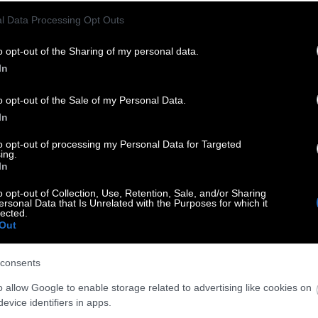
σίας» έχει αποκτήσει νέο ορισμό:
απαιτεί μεν
l Data Processing Opt Outs
κάποιου απτού, προσωπικού μεταγενέστερου
άνουν οι παλαιότεροι —και θα έχουν απόλυτο
o opt-out of the Sharing of my personal data.
 φτάνει η γενική αντίληψη της έννοιας της
In
o opt-out of the Sale of my Personal Data.
In
ικό ορισμό της: τη θυσία για χάρη αυτού που
ια να κερδίσει χρόνο· για να βιώσει μαζί με τον
to opt-out of processing my Personal Data for Targeted
ing.
In
ου μας για να θυμόμαστε, όταν θα αναδυθούν οι
o opt-out of Collection, Use, Retention, Sale, and/or Sharing
ersonal Data that Is Unrelated with the Purposes for which it
 και πώς ξόδεψα τη ζωή μου;»
ή το
«τι αξίζει να
lected.
Out
λέντια; Ή μήπως μια πράξη; Μια επαναστατική
consents
o allow Google to enable storage related to advertising like cookies on
evice identifiers in apps.