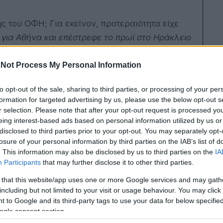
ς του ΟΦΗ; Για εκείνον, προτεραιότητα είχε
 για Αθήνα και επέστρεφε το πρωί στο Ηράκλειο
την αγαπημένη του Γωγώ έστω για λίγες ώρες»
,
άκης, γενικός διευθυντής του Creta Media
Not Process My Personal Information
to opt-out of the sale, sharing to third parties, or processing of your per
formation for targeted advertising by us, please use the below opt-out s
r selection. Please note that after your opt-out request is processed y
eing interest-based ads based on personal information utilized by us or
disclosed to third parties prior to your opt-out. You may separately opt-
θεί σε εκείνο που είχε την πραγματική, την
losure of your personal information by third parties on the IAB’s list of
. This information may also be disclosed by us to third parties on the
IA
Participants
that may further disclose it to other third parties.
ρα Τσόλκα όταν το κουβεντιάζαμε.
 that this website/app uses one or more Google services and may gath
including but not limited to your visit or usage behaviour. You may click 
 to Google and its third-party tags to use your data for below specifi
ogle consent section.
λλά θεωρώ πως οι καιροί μας πλέον ευνοούν