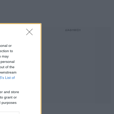
sonal or
ection to
ou may
 personal
out of the
 downstream
B’s List of
er and store
to grant or
ed purposes