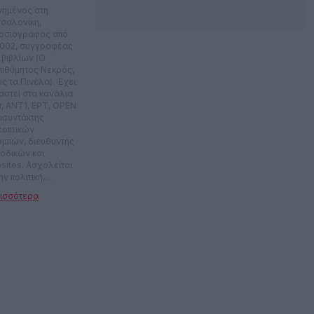
νημένος στη
σαλονίκη,
οσιογράφος από
2002, συγγραφέας
 βιβλίων (Ο
πιθύμητος Νεκρός,
ς τα Πινέλα). Έχει
αστεί στα κανάλια
r, ANT1, ΕΡΤ, OPEN.
ισυντάκτης
εοπτικών
ομπών, διευθυντής
ιοδικών και
sites. Ασχολείται
ην πολιτική,
στάρει το σινεμά,
ρεύει τη
οτεχνία. Πολιτικό
μετριότητα off.