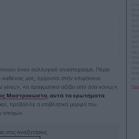
Γεν
Θεσ
δημ
το 
δύο
Ανε
Έχει
εργ
Alte
Αρχ
τηλ
εκπ
περ
web
ο καθένας μας, έρχονται στην επιφάνεια
με τ
γου
 γίνει;»
,
«τι πραγματικά αξίζει από όσα κάνω;»
,
λατ
λογ
ώς Μαστροκώστα
, αυτά τα ερωτήματα
on, 
κεί, πρόβαλλε η επιβλητική μορφή του
ν εποχών.
ς στις αναζητήσεις