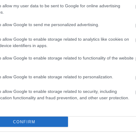
o allow my user data to be sent to Google for online advertising
s.
to allow Google to send me personalized advertising.
o allow Google to enable storage related to analytics like cookies on
evice identifiers in apps.
ωτικό
Και όμως, υπάρχει «θεσμικός» τρόπος αλλαγής 
o allow Google to enable storage related to functionality of the website
νόμου!
o allow Google to enable storage related to personalization.
o allow Google to enable storage related to security, including
cation functionality and fraud prevention, and other user protection.
ιο γλυκός άνθρωπος, αλλά έχω υπάρξει κακοποιητικός»
CONFIRM