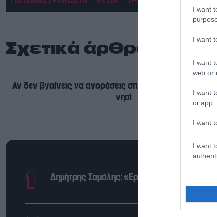
ΓΩΓΩ ΜΑΣΤΡΟΚΩΣΤΑ
ΘΥΣΙΑ
ΤΡΑΪΑΝΟΣ ΔΕΛΛΑΣ
I want t
purpose
I want 
Σχετικά άρθρα
I want t
web or d
Αν δεν βγαίνεις να αγοράσεις σπίτι, πάρε έστω ένα ιδι
I want t
νησί
or app.
I want t
I want t
authenti
Δημήτρης Σαμόλης: «Ερωτευμένος είμαι ο π