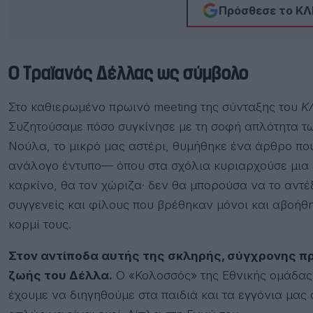
Πρόσθεσε το ΚΛΙ
Ο Τραϊανός Δέλλας ως σύμβολο
Στο καθιερωμένο πρωινό meeting της σύνταξης του
Κ
Συζητούσαμε πόσο συγκίνησε με τη σοφή απλότητα τω
Νούλα, το μικρό μας αστέρι, θυμήθηκε ένα άρθρο που
ανάλογο έντυπο— όπου στα σχόλια κυριαρχούσε μια κ
καρκίνο, θα τον χώριζα· δεν θα μπορούσα να το αντέ
συγγενείς και φίλους που βρέθηκαν μόνοι και αβοήθη
κορμί τους.
Στον αντίποδα αυτής της σκληρής, σύγχρονης π
ζωής του Δέλλα.
Ο «Κολοσσός» της Εθνικής ομάδας,
έχουμε να διηγηθούμε στα παιδιά και τα εγγόνια μας