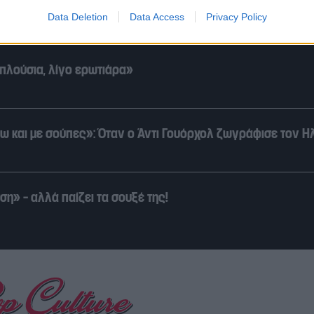
ς: Οι Ευρωπαίοι «αγοράζουν Ελλάδα»!
Data Deletion
Data Access
Privacy Policy
 πλούσια, λίγο ερωτιάρα»
ρω και με σούπες»: Όταν ο Άντι Γουόρχολ ζωγράφισε τον Η
η» – αλλά παίζει τα σουξέ της!