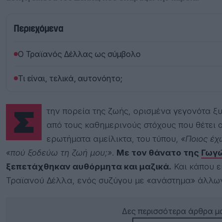
Περιεχόμενα
Ο Τραϊανός Δέλλας ως σύμβολο
Τι είναι, τελικά, αυτονόητο;
Στην πορεία της ζωής, ορισμένα γεγονότα ξυπνούν έναν συλλογικό αναστοχασμό. Πέρα
από τους καθημερινούς στόχους που θέτει 
ερωτήματα αμείλικτα, του τύπου,
«Ποιος έχω
«πού ξοδεύω τη ζωή μου;»
.
Με τον θάνατο της
Γωγ
ξεπετάχθηκαν αυθόρμητα και μαζικά.
Και κάπου ε
Τραϊανού Δέλλα
, ενός συζύγου με «ανάστημα» άλλω
Δες περισσότερα άρθρα μα