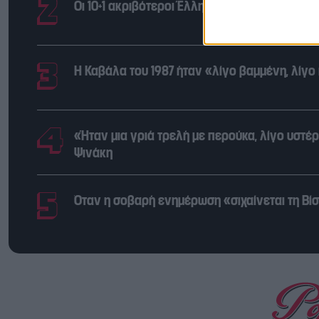
Οι 10+1 ακριβότεροι Έλληνες ποδοσφαιριστέ
Η Καβάλα του 1987 ήταν «λίγο βαμμένη, λίγο
«Ήταν μια γριά τρελή με περούκα, λίγο υστέ
Ψινάκη
Όταν η σοβαρή ενημέρωση «σιχαίνεται τη Βίσσ