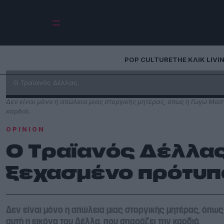
POP CULTURE
THE ΚΛΙΚ LIVI
Ο Τραϊανός Δέλλας.
Δεν είναι μόνο η απώλεια μιας στοργικής μητέρας, όπως η Γωγώ Μαστ
καρδιά.
OPINION
Ο Τραϊανός Δέλλα
ξεχασμένο πρότυπ
Δεν είναι μόνο η απώλεια μιας στοργικής μητέρας, όπως
αυτή η εικόνα του Δέλλα, που σπαράζει την καρδιά.