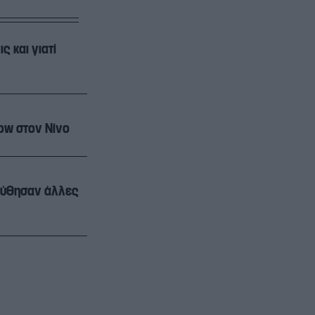
ς και γιατί
low στον Νίνο
λούθησαν άλλες