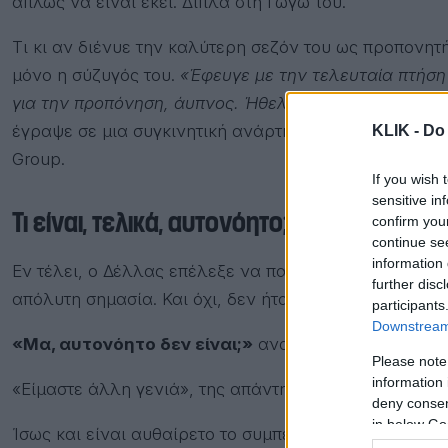
απλώς να είναι εκεί. Δίπλα στη Γωγώ του.
Τι κι αν διένυε την καλύτερη σεζόν του ως προπονητή
μόνο η σύζυγός του.
«Έφευγε με την τελευταία πτήση
για την προπόνηση, άυπνος. Ήθελε να είναι δίπλα σ
έγραψε σε μια συγκινητική ανάρτηση ο Μανώλης Αλεξ
KLIK -
Do 
Group.
If you wish 
sensitive in
Τι είναι, τελικά, αυτονόητο;
confirm you
continue se
information 
Εν τέλει, ο Δέλλας επέλεξε να παραιτηθεί. Να αφοσιω
further disc
απόλυτη σημασία. Και όχι, δεν ήταν η καριέρα του.
participants
Downstream 
«Μα, αυτονόητο δεν είναι;»
αναρωτήθηκε η Αλεξάνδ
Please note
information 
«Είμαστε άλλη γενιά», της απάντησα.
deny consent
in below Go
Ίσως και είναι αυθαίρετο το συμπέρασμα, μακάρι, α