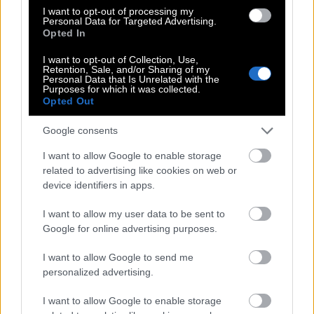
Δύσκολο πράγμα η σάτιρα. Αλλά όταν το κάνεις
I want to opt-out of processing my
Personal Data for Targeted Advertising.
καλά, ξεπλένει τα μάτια και, κυρίως, λυτρώνει την
Opted In
ψυχή όσων την παρακολουθούν. Ευτυχώς που
I want to opt-out of Collection, Use,
υπάρχει και το YouTube και βλέποντας τη σάτιρα
Retention, Sale, and/or Sharing of my
Personal Data that Is Unrelated with the
των Γερμανών λυτρωθήκαμε για φέτος. Για του
Purposes for which it was collected.
Opted Out
χρόνου βλέπουμε. Ποιος ξέρει; Μπορεί να πάμε
γκασταρμπάιτερ στις φάμπρικες της Γερμανίας και
Google consents
να την απολαμβάνουμε πιο συχνά. Και στα
I want to allow Google to enable storage
διαλλείμματα θα λέμε στους «βάρβαρους»
related to advertising like cookies on web or
Γερμανούς ότι, όταν εμείς ανακαλύπταμε την
device identifiers in apps.
σάτιρα, εκείνοι τραμπαλίζονταν ακόμη στα
I want to allow my user data to be sent to
κωνοφόρα.
Google for online advertising purposes.
I want to allow Google to send me
Σχετικά άρθρα
personalized advertising.
I want to allow Google to enable storage