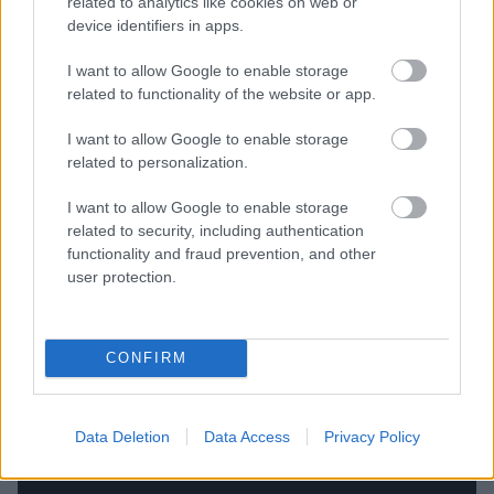
related to analytics like cookies on web or
H Madonna πρωταγωνιστεί στη νέα,
device identifiers in apps.
τολμηρή καμπάνια των διαχρονικών
I want to allow Google to enable storage
αρωμάτων Dolce&Gabbana “Τhe One”
related to functionality of the website or app.
I want to allow Google to enable storage
Κelly Bag της Hermès: Πώς μια
related to personalization.
τσάντα έγινε μύθος και μια
πριγκίπισσα έγινε σύμβολο
I want to allow Google to enable storage
related to security, including authentication
functionality and fraud prevention, and other
user protection.
CONFIRM
Δημήτρης Σαμόλης: «Ερωτευμένος είμαι ο
πιο γλυκός άνθρωπος, αλλά έχω υπάρξει
κακοποιητικός»
Data Deletion
Data Access
Privacy Policy