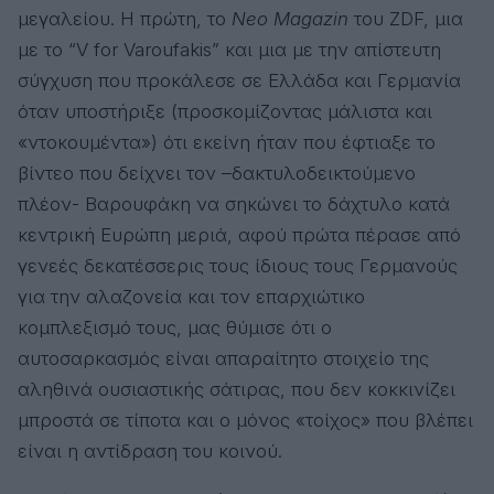
μεγαλείου. Η πρώτη, το
Neo Magazin
του ZDF, μια
με το “V for Varoufakis” και μια με την απίστευτη
σύγχυση που προκάλεσε σε Ελλάδα και Γερμανία
όταν υποστήριξε (προσκομίζοντας μάλιστα και
«ντοκουμέντα») ότι εκείνη ήταν που έφτιαξε το
βίντεο που δείχνει τον –δακτυλοδεικτούμενο
πλέον- Βαρουφάκη να σηκώνει το δάχτυλο κατά
κεντρική Ευρώπη μεριά, αφού πρώτα πέρασε από
γενεές δεκατέσσερις τους ίδιους τους Γερμανούς
για την αλαζονεία και τον επαρχιώτικο
κομπλεξισμό τους, μας θύμισε ότι ο
αυτοσαρκασμός είναι απαραίτητο στοιχείο της
αληθινά ουσιαστικής σάτιρας, που δεν κοκκινίζει
μπροστά σε τίποτα και ο μόνος «τοίχος» που βλέπει
είναι η αντίδραση του κοινού.