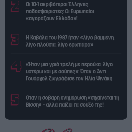
Οι 10+1 ακριβότεροι Έλληνες
ποδοσφαιριστές: Οι Ευρωπαίοι
«αγοράζουν Ελλάδα»!
Η Καβάλα του 1987 ήταν «λίγο βαμμένη,
λίγο πλούσια, λίγο ερωτιάρα»
«Ήταν μια γριά τρελή με περούκα, λίγο
υστέρω και με σούπες»: Όταν ο Άντι
Γουόρχολ ζωγράφισε τον Ηλία Ψινάκη
Όταν η σοβαρή ενημέρωση «σιχαίνεται τη
Βίσση» – αλλά παίζει τα σουξέ της!