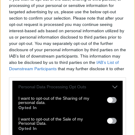
processing of your personal or sensitive information for
Οι περισσότεροι από εμάς, αφού σκουπίσαμε τα
targeted advertising by us, please use the below opt-out
δάκρυα της συγκίνησης και κορδωθήκαμε από
section to confirm your selection. Please note that after your
εθνική υπερηφάνεια για τον ένδοξο λαό μας,
opt-out request is processed you may continue seeing
interest-based ads based on personal information utilized by
«μείναμε» στο ότι μια γερμανική εκπομπή δικαιώνει
us or personal information disclosed to third parties prior to
τους «καλούς» Έλληνες και τα βάζει με τους
your opt-out. You may separately opt-out of the further
«κακούς» Γερμανούς. Ελάχιστοι αναρωτηθήκαμε
disclosure of your personal information by third parties on the
IAB’s list of downstream participants. This information may
ποια τύχη θα είχε μια εκπομπή στη δική μας
also be disclosed by us to third parties on the
IAB’s List of
κρατική (ΝΕΡΙΤ ή ΕΡΤ, δεν θα κολλήσουμε εδώ)
Downstream Participants
that may further disclose it to other
τηλεόραση για τα ιστορικά εγκλήματα του
third parties.
ελληνικού κράτους, για παράδειγμα, στην
Please note that this website/app uses one or more Google
Personal Data Processing Opt Outs
εξόντωση των Εβραίων της Θεσσαλονίκης στην
services and may gather and store information including but
not limited to your visit or usage behaviour. You may click to
I want to opt-out of the Sharing of my
Κατοχή ή το θέμα της Κύπρου. Και μάλιστα σε ώρα
personal data.
grant or deny consent to Google and its third-party tags to
Opted In
αιχμής. Και κάπου εκεί ξεχάσαμε τον Αριστοφάνη,
use your data for below specified purposes in below Google
που όταν αποφάσιζε να σατιρίσει δεν άφηνε
consent section.
I want to opt-out of the Sale of my
Personal Data.
τίποτα όρθιο, ακόμη και τους νεκρούς.
Opted In