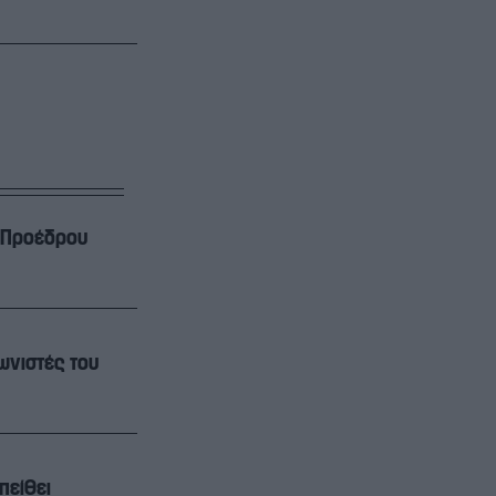
ς οι… εχθροί του Προέδρου
ωνιστές του
πείθει