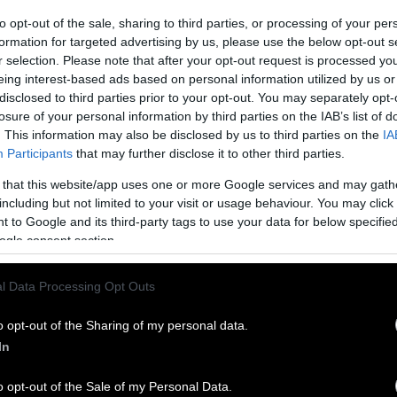
to opt-out of the sale, sharing to third parties, or processing of your per
formation for targeted advertising by us, please use the below opt-out s
μια δόση αυτοπεποίθησης. Η γραμμή «κρατάμε
r selection. Please note that after your opt-out request is processed y
ε «καλά κάναμε και κόψαμε κάθε επαφή και
eing interest-based ads based on personal information utilized by us or
τα των προηγούμενων μηνών μοιάζουν μακρινή
disclosed to third parties prior to your opt-out. You may separately opt-
losure of your personal information by third parties on the IAB’s list of
. This information may also be disclosed by us to third parties on the
IA
Participants
that may further disclose it to other third parties.
 δήμαρχος Αθηναίων
Χάρης Δούκας
έβλεπε κάτι
κάθε υπόνοια συνεργασίας με τη ΝΔ, είναι
 that this website/app uses one or more Google services and may gath
including but not limited to your visit or usage behaviour. You may click 
 to Google and its third-party tags to use your data for below specifi
ogle consent section.
ό, μέχρι και εμμονικό τον είπαν… Ωστόσο, η
 έλεγε: καθαρές γραμμές, χωρίς «ναι μεν,
l Data Processing Opt Outs
ο timing –όπως λένε– είναι σχεδόν τα πάντα.
o opt-out of the Sharing of my personal data.
υρίσει. Η κατάσταση παραμένει ρευστή και οι
In
πλέκει σε δύσκολες εξηγήσεις, είναι ήδη ένα
o opt-out of the Sale of my Personal Data.
α κερδίζει πόντους…