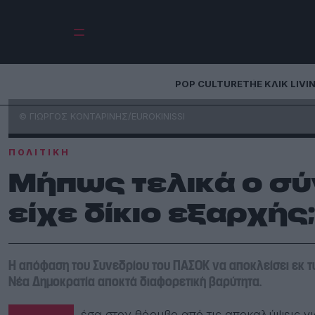
POP CULTURE
THE ΚΛΙΚ LIVI
© ΓΙΩΡΓΟΣ ΚΟΝΤΑΡΙΝΗΣ/EUROKINISSI
ΠΟΛΙΤΙΚΉ
Μήπως τελικά ο σ
είχε δίκιο εξαρχής;
Η απόφαση του Συνεδρίου του ΠΑΣΟΚ να αποκλείσει εκ 
Νέα Δημοκρατία αποκτά διαφορετική βαρύτητα.
Μέσα στον θόρυβο από τις αποκαλύψεις γ