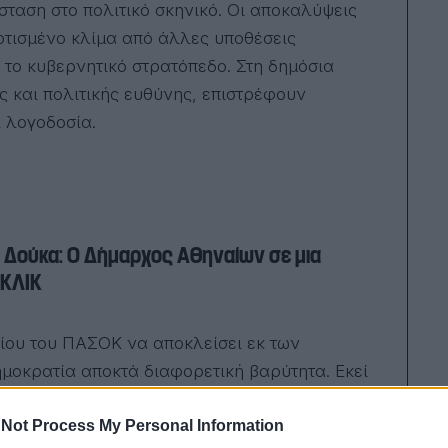
άσταση στο πολιτικό σκηνικό. Οι αποκαλύψεις
τισμένο κλίμα από άλλες υποθέσεις
 το κυβερνητικό στρατόπεδο. Στη δημόσια
 και πολιτικής ευθύνης, επιστρέφουν
ι λογοδοσία.
 Δούκα: Ο Δήμαρχος Αθηναίων σε μια
 ΚΛΙΚ
ίου του ΠΑΣΟΚ να αποκλείσει εκ των
μοκρατία αποκτά διαφορετική βαρύτητα. Εκεί
 για πολλούς μοιάζει περισσότερο με πολιτική
τικής, αλλά στοιχείο ταυτότητας για το
Not Process My Personal Information