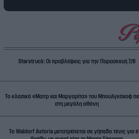
Starstruck: Οι προβλέψεις για την Παρασκευή 7/8
Το κλασικό «Μαιτρ και Μαργαρίτα» του Μπουλγκάκοφ π
στη μεγάλη οθόνη
Το Waldorf Astoria μετατρέπεται σε γήπεδο τένις για 
βράδυ, με guest star τη Μαρία Σάκκαρη