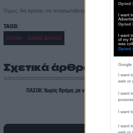
Opted 
Όμως, θα πρέπει να αναρωτηθούμε: Μήπως τελικά ο σ
I want 
Advertis
Opted 
I want t
ΠΑΣΟΚ
ΧΑΡΗΣ ΔΟΥΚΑΣ
of my P
was col
Opted 
Σχετικά άρθρα
Google 
I want t
web or d
ΠΑΣΟΚ: Χωρίς δράμα, με νέο πρωταγωνιστή
I want t
purpose
I want 
I want t
web or d