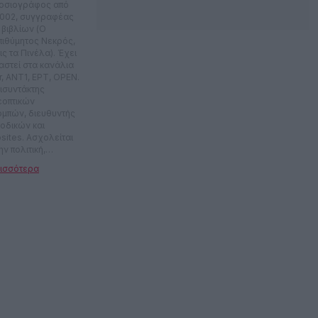
οσιογράφος από
2002, συγγραφέας
 βιβλίων (Ο
πιθύμητος Νεκρός,
ς τα Πινέλα). Έχει
αστεί στα κανάλια
r, ANT1, ΕΡΤ, OPEN.
ισυντάκτης
εοπτικών
ομπών, διευθυντής
ιοδικών και
sites. Ασχολείται
ην πολιτική,
στάρει το σινεμά,
ρεύει τη
οτεχνία. Πολιτικό
μετριότητα off.