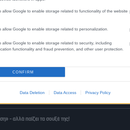
o allow Google to enable storage related to functionality of the website
ιο γλυκός άνθρωπος, αλλά έχω υπάρξει κακοποιητικός»
o allow Google to enable storage related to personalization.
ς: Οι Ευρωπαίοι «αγοράζουν Ελλάδα»!
o allow Google to enable storage related to security, including
cation functionality and fraud prevention, and other user protection.
 πλούσια, λίγο ερωτιάρα»
CONFIRM
ρω και με σούπες»: Όταν ο Άντι Γουόρχολ ζωγράφισε τον Η
Data Deletion
Data Access
Privacy Policy
η» – αλλά παίζει τα σουξέ της!