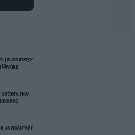
αι με σούπες»:
α Ψινάκη
 setters που
διακοπές
ου με πολυτελή