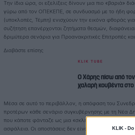
Την ίδια ώρα, οι εξελίξεις δίνουν μια πιο «βαριά» δι
γύρω από τον ΟΠΕΚΕΠΕ, σε συνδυασμό με το ήδη φορ
(υποκλοπές, Τέμπη) ενισχύουν την εικόνα φθοράς για
συζήτηση επανέρχονται ζητήματα θεσμών, διαφάνειας
δριμύτερα σενάρια για Προανακριτικές Επιτροπές κα
Διαβάστε επίσης
KLIK TUBE
O Χάρης πίσω από τον
χαλαρή κουβέντα στο
Μέσα σε αυτό το περιβάλλον, η απόφαση του Συνεδρ
προτέρων κάθε σενάριο συγκυβέρνησης με τη Νέα Δη
που κάποτε φάνταζε ως μια «σκληρή γραμμή», σήμερα
ασφάλεια. Οι αποστάσεις δεν είναι απλώς επιλογή τακ
KLIK -
Do 