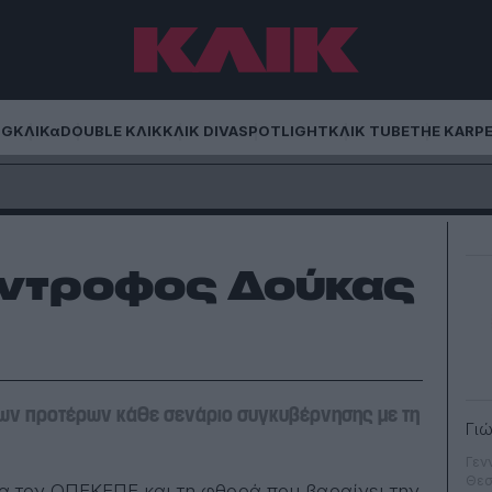
NG
ΚΛΙΚα
DOUBLE ΚΛΙΚ
ΚΛΙΚ DIVA
SPOTLIGHT
ΚΛΙΚ TUBE
THE KARP
ύντροφος Δούκας
των προτέρων κάθε σενάριο συγκυβέρνησης με τη
Γι
Γεν
Θεσ
ια τον
ΟΠΕΚΕΠΕ
και τη φθορά που βαραίνει την