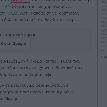
δημ
το 
ο
ΠΑΣΟΚ
φαίνεται πως χαμογελούν…
δύο
ταση, αλλά γιατί η απόφαση να κρατήσουν
Ανε
Έχει
ο βολική από ποτέ, σχεδόν λυτρωτική.
εργ
Alte
Αρχ
ς στις αναζητήσεις
τηλ
εκπ
περ
Κ στη Google
web
με τ
γου
λατ
 συγκλίσεων» ή ακόμα και πιο… ευέλικτων
λογ
on, 
μοιάζουν να έχουν χάσει τη δυναμική τους.
 λαμβάνεται σοβαρά υπόψη.
ν σε μετεκλογικά deal φαίνεται να
ιρότητα σε προλαβαίνει καθημερινά, η
επιβίωσης.