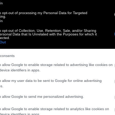
In
ύντροφος Δούκας είχε δίκιο εξαρχής;
to opt-out of processing my Personal Data for Targeted
ing.
In
o opt-out of Collection, Use, Retention, Sale, and/or Sharing
ersonal Data that Is Unrelated with the Purposes for which it
lected.
Out
consents
o allow Google to enable storage related to advertising like cookies on
evice identifiers in apps.
Μετωπική σύγκρουση κυβέρνησης-αντιπολίτ
o allow my user data to be sent to Google for online advertising
αναβολή
s.
to allow Google to send me personalized advertising.
o allow Google to enable storage related to analytics like cookies on
evice identifiers in apps.