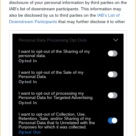
ενδιαφέρον το πώς η Τριτζιάνι θα σκαρφιστεί ένα
disclosure of your personal information by third parties on the
αφήγημα από την οπτική γωνία μιας
IAB’s list of downstream participants. This information may
also be disclosed by us to third parties on the
IAB’s List of
τραυματισμένης σωματικά και ψυχικά γυναίκας, η
Downstream Participants
that may further disclose it to other
οποία ζει σε έναν απολύτως ανδροκρατούμενο
third parties.
κόσμο.
Η κυκλοφορία του βιβλίου
Please note that this website/app uses one or more Google
Personal Data Processing Opt Outs
δρομολογείται για το φθινόπωρο του 2027
και
services and may gather and store information including but
όπως είναι φυσικό, η Paramount που έχει τα
not limited to your visit or usage behaviour. You may click to
I want to opt-out of the Sharing of my
personal data.
grant or deny consent to Google and its third-party tags to
δικαιώματα του «Νονού», αποκλείεται να μείνει με
Opted In
use your data for below specified purposes in below Google
σταυρωμένα χέρια. Παρόλα αυτά, η όποια
consent section.
I want to opt-out of the Sale of my
συμμετοχή του Κόπολα πρέπει να θεωρείται
Personal Data.
Opted In
εξαιρετικά αμφίβολη…
I want to opt-out of processing my
Personal Data for Targeted Advertising.
Opted In
ΜΑΡΙΟ ΠΟΥΖΟ
ΝΕΑ ΣΙΝΕΜΑ
Ο ΝΟΝΟΣ
I want to opt-out of Collection, Use,
Retention, Sale, and/or Sharing of my
Personal Data that Is Unrelated with the
Purposes for which it was collected.
ΦΡΑΝΣΙΣ ΦΟΡΝΤ ΚΟΠΟΛΑ
Opted Out