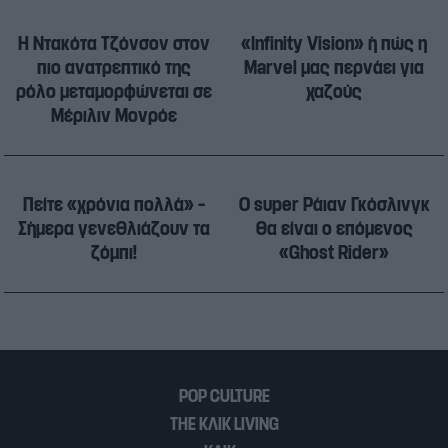
Η Ντακότα Τζόνσον στον
«Infinity Vision» ή πώς η
πιο ανατρεπτικό της
Marvel μας περνάει για
ρόλο μεταμορφώνεται σε
χαζούς
Μέριλιν Μονρόε
Πείτε «χρόνια πολλά» –
Ο super Ράιαν Γκόσλινγκ
Σήμερα γενεθλιάζουν τα
θα είναι ο επόμενος
ζόμπι!
«Ghost Rider»
POP CULTURE
THE ΚΛΙΚ LIVING