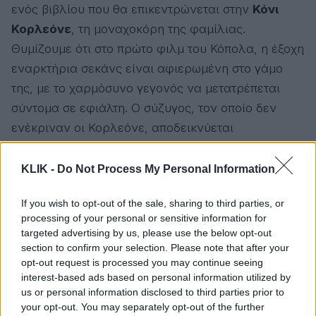
ενός βιβλίου που θα επικεντρώνεται στην
Κόνι
Κορλεόνε
, τη μοναχοκόρη της φαμίλιας.
Θυμίζουμε ότι στο πρώτο φιλμ του Κόπολα, η έξοχη
εναρκτήρια σεκάνς είναι αφιερωμένη στο γάμο
της, με το χαρμόσυνο γεγονός να μετατρέπεται
σύντομα σε εφιάλτη. Ο σύζυγος, τον οποίο δεν
ενέκριναν οι Κορλεόνε, αποδεικνύεται
κακοποιητικός απέναντί της και σύντομα τα
πράγματα φτάνουν στα άκρα. Η Κόνι έτσι, την
KLIK -
Do Not Process My Personal Information
οποία είχε υποδυθεί η
Τάλια Σάιρ
, καταλήγει να
If you wish to opt-out of the sale, sharing to third parties, or
είναι μεν εγκλωβισμένη σε μια αδιέξοδη
processing of your personal or sensitive information for
κατάσταση, αλλά και να σκληραγωγείται στην
targeted advertising by us, please use the below opt-out
πρόσπαθειά της να επιβιώσει σε μια αδιάκοπα
section to confirm your selection. Please note that after your
opt-out request is processed you may continue seeing
βίαιη πραγματικότητα.
interest-based ads based on personal information utilized by
us or personal information disclosed to third parties prior to
Υπό αυτήν την έννοια, έχει σίγουρα ένα
your opt-out. You may separately opt-out of the further