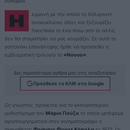
συνέχεια.
Η εμμονή με την οποία το Χόλιγουντ
ανακυκλώνει ιδέες και ξεζουμίζει
franchises το ένα πίσω από το άλλο,
δεν θα σταματήσει να μας κουράζει
. Σε αυτό το
γαϊτανάκι επανάληψης ήρθε να προστεθεί η
εμβληματική τριλογία το
«Νονού»
.
Δες περισσότερα άρθρα μας στις αναζητήσεις
Πρόσθεσε το ΚΛΙΚ στη Google
Ως γνωστόν, πρόκειται για το γκανγκστερικό
μυθιστόρημα του
Μάριο Πούζο
το οποίο μετέφερε
αριστουργηματικά στον κινηματογράφο ο
σκηνοθέτης
Φράνσις Φορντ Κόπολα
το 1972. Οι