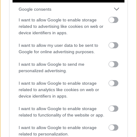
Σχετικά άρθρα
Google consents
I want to allow Google to enable storage
related to advertising like cookies on web or
device identifiers in apps.
Updated | Ο δεύτερος Χρυσός
Φοίνικας του Κριστιάν Μουντζίου και
I want to allow my user data to be sent to
γιατί οι Ρουμάνοι το κάνουν να
Google for online advertising purposes.
φαίνεται εύκολο
I want to allow Google to send me
personalized advertising.
Αποκλειστικά πλάνα από το «Star
Wars: The Mandalorian and Grogu»
I want to allow Google to enable storage
related to analytics like cookies on web or
device identifiers in apps.
I want to allow Google to enable storage
related to functionality of the website or app.
I want to allow Google to enable storage
Δημήτρης Σαμόλης: «Ερωτευμένος είμαι ο
related to personalization.