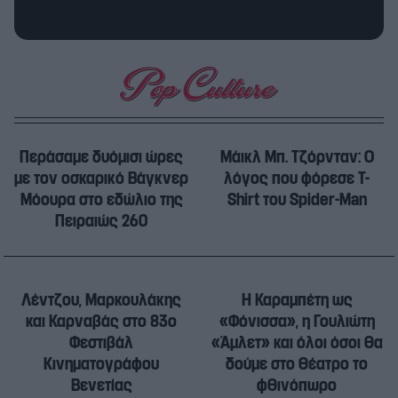
Περάσαμε δυόμισι ώρες
Μάικλ Μπ. Τζόρνταν: Ο
με τον οσκαρικό Βάγκνερ
λόγος που φόρεσε T-
Μόουρα στο εδώλιο της
Shirt του Spider-Man
Πειραιώς 260
Λέντζου, Μαρκουλάκης
Η Καραμπέτη ως
και Καρναβάς στο 83ο
«Φόνισσα», η Γουλιώτη
Φεστιβάλ
«Άμλετ» και όλοι όσοι θα
Κινηματογράφου
δούμε στο θέατρο το
Βενετίας
φθινόπωρο