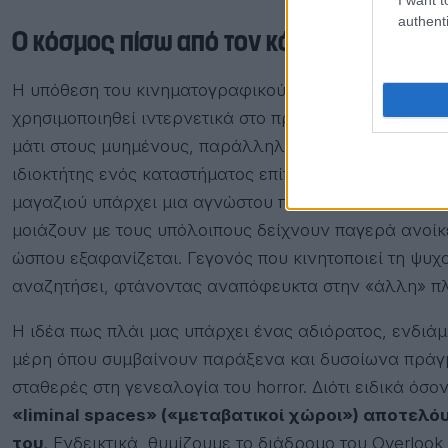
authenti
Ο κόσμος πίσω από τον κόσμο
Η υπόθεση του κινηματογραφικού «Backrooms» βασίζε
χρησιμοποιηθεί ιντερνετικά στο πρόσφατο παρελθόν,
μάτι στους μυημένους, παράλληλα δίνει το έναυσμα γ
ιδιοκτήτης ενός καταστήματος επίπλων (
Τσιετέλ Ετζ
μαγαζιού υπάρχει μια αγνώστου προελεύσεως πύλη πο
μοιάζουν με τους υπόλοιπους δείχνουν παγερά ανοίκει
ώσπου εξαφανίζεται. Γεγονός που κινητοποιεί τη ψυχ
αναζητήσει, φτάνοντας αναπόφευκτα στην «άλλη» πλ
Η ιδέα πως πλάι μας υπάρχει ένας αδιόρατος, ενδιά
μέρη όπου συμβαίνουν παράξενα και δυσοίωνα πράγματ
σταθερές στη γενεαλογία του horror. Διότι ειδικά όσ
«liminal spaces» («μεταβατικοί χώροι») αποτελό
του
. Ενδεικτικά, θυμίζουμε το διάδρομο του Overloo