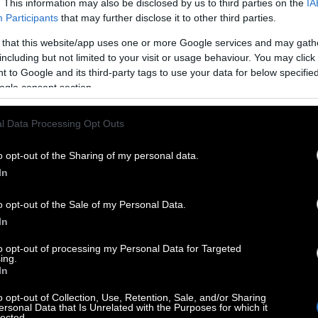
. This information may also be disclosed by us to third parties on the
IA
διευκρίνιστους ήχους κ.ο.κ.
Με άλλα λόγια,
Participants
that may further disclose it to other third parties.
η παράλληλη διάσταση στην οποία είμαστε
 that this website/app uses one or more Google services and may gath
μόλις τώρα τη συνειδητοποιούμε και
including but not limited to your visit or usage behaviour. You may click 
 to Google and its third-party tags to use your data for below specifi
ogle consent section.
krooms σε συνδυασμό με τον υπαινιγμό πως κάτι
είναι μεταξύ των κομβικών παραγόντων που τα
l Data Processing Opt Outs
στηκαν πριν μερικά χρόνια.
Ο Πάρσονς
οινό
, το κανάλι του στο YouTube μετρά
o opt-out of the Sharing of my personal data.
In
ώντας αυτό που εκδηλώθηκε αρχικά ως
 χειροπιαστό πολιτισμικό αποτύπωμα. Φυσικά ο
o opt-out of the Sale of my Personal Data.
οίητα βίντεο στην εφηβεία του, δεν ήταν ο
In
στόσο, σταδιακά, εκείνος άρχισε να
to opt-out of processing my Personal Data for Targeted
 αρχές του 2022, η A24 του πρότεινε να
ing.
In
λη οθόνη.
o opt-out of Collection, Use, Retention, Sale, and/or Sharing
ersonal Data that Is Unrelated with the Purposes for which it
lected.