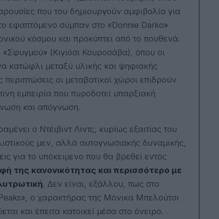
αρουσίες που του δημιουργούν αμφιβολία για
α, το εφαπτόμενο σύμπαν στο «Donnie Darko»
νονικού κόσμου και προκύπτει από το πουθενά.
υ «Σφυγμού» (Κιγιόσι Κουροσάβα), όπου οι
να κατώφλι μεταξύ υλικής και ψηφιακής
ς περιπτώσεις οι μεταβατικοί χώροι επιδρούν
ινη εμπειρία που πυροδοτεί υπαρξιακή
ένωση και απόγνωση.
ραμένει ο Ντέιβιντ Λιντς, κυρίως εξαιτίας του
ιστικούς μεν, αλλά αυτογνωσιακής δυναμικής,
ις για το υπόκειμενο που θα βρεθεί εντός
οφή της κανονικότητας και περισσότερο με
 λυτρωτική
. Δεν είναι, εξάλλου, πως στο
n Peaks», ο χαρακτήρας της Μόνικα Μπελούτσι
ται και έπειτα κατοικεί μέσα στο όνειρο.