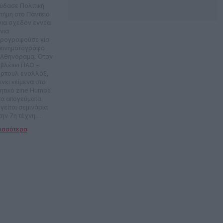
ύδασε Πολιτική
στήμη στο Πάντειο
 για σχεδόν εννέα
νια
ρογραφούσε για
 κινηματογράφο
 Αθηνόραμα. Όταν
 βλέπει ΠΑΟ -
ερπουλ εναλλάξ,
λνει κείμενα στο
ητικό zine Humba
 τα απογεύματα
γείται σεμινάρια
την 7η τέχνη
emarian, Fårö). Τα
οκαίρια θα τον
ς να επιμελείται το
γραμμα ταινιών
 φεστιβάλ
oriwood και ενίοτε
συνεργάζεται με
μούς όπως το
τιβάλ
σαλονίκης και το
θνές Φεστιβάλ
νιών Μικρού