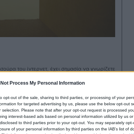
λτούρα του ίντερνετ, έχει σημασία να γνωρίζετε
 οι οποίοι είναι κενοί
, ενδεχομένως
Not Process My Personal Information
 στο υποκείμενο που τα επισκέπτεται μια
λόγω κατηγορίας ποικίλλουν αφού καλύπτουν
to opt-out of the sale, sharing to third parties, or processing of your per
και καταστήματα, μέχρι γκαράζ, διαδρόμους
formation for targeted advertising by us, please use the below opt-out s
r selection. Please note that after your opt-out request is processed y
ανθρώπινη παρουσία, αλλά στην πραγματικότητα
eing interest-based ads based on personal information utilized by us or
αντικά. Η έλλειψη ζωής υπογραμμίζεται,
disclosed to third parties prior to your opt-out. You may separately opt-
σιωπή δηλώνει την παρουσία της μέσω βόμβων,
losure of your personal information by third parties on the IAB’s list of