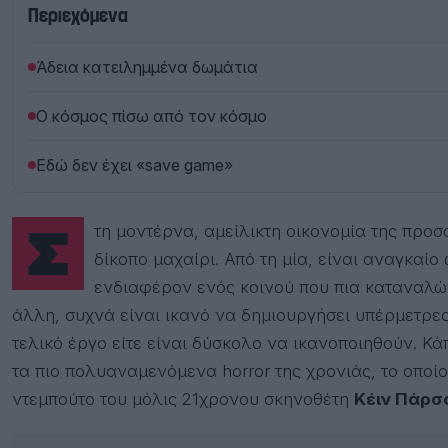
Περιεχόμενα
Άδεια κατειλημμένα δωμάτια
Ο κόσμος πίσω από τον κόσμο
Εδώ δεν έχει «save game»
Στη μοντέρνα, αμείλικτη οικονομία της προσοχής, το έντονο hype -σούσουρο κοινώς- είναι
δίκοπο μαχαίρι. Από τη μία, είναι αναγκαί
ενδιαφέρον ενός κοινού που πια καταναλών
άλλη, συχνά είναι ικανό να δημιουργήσει υπέρμετρες
τελικό έργο είτε είναι δύσκολο να ικανοποιηθούν. Κά
τα πιο πολυαναμενόμενα horror της χρονιάς, το οποί
ντεμπούτο του μόλις 21χρονου σκηνοθέτη
Κέιν Πάρσ