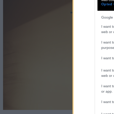
Opted 
Google 
I want t
web or d
I want t
purpose
I want 
I want t
web or d
I want t
or app.
I want t
I want t