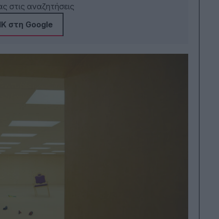
Μήκ
ς στις αναζητήσεις
μέλ
Ακα
Κ στη Google
Κιν
της
Ένω
Κιν
μέρ
σκο
τελ
Gui