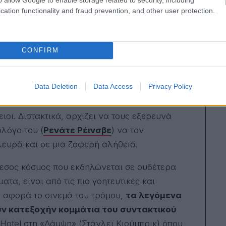
cation functionality and fraud prevention, and other user protection.
ται νοερά σε ιδέες και πλοκές που έχουν
CONFIRM
 όμως ο Πάρσονς καθώς κλείνει συνωμοτικά το
ια κάτι καινούριο. Όλα ξεκινούν όταν ο
Data Deletion
Data Access
Privacy Policy
ιοφόρ
) διαπιστώνει πως στο υπόγειο του
υ οδηγεί σε όμορους χώρους, οι οποίοι ενώ
οι. Διστακτικά, αρχίζει να τους εξερευνά
ολόγο του (
Ρενάτε Ρέινσβε
) να τον
ευρά και σε μια ζοφερή αλήθεια.
μεσος κόσμος που εκδηλώνεται σε ουδέτερα
α, είναι από τις πιο γοητευτικές και
ον αφορά το σινεμά του τρόμου,
τα λεγόμενα
υν κατεξοχήν κομμάτια του συντακτικού
k Hotel στη «Λάμψη» (Στάνλεϊ Κιούμπρικ) όπου