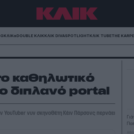
NG
ΚΛΙΚα
DOUBLE ΚΛΙΚ
ΚΛΙΚ DIVA
SPOTLIGHT
ΚΛΙΚ TUBE
THE KARP
το καθηλωτικό
ο διπλανό portal
ην YouTuber νυν σκηνοθέτη Κέιν Πάρσονς περνάει
Γιά
Πα
Αθη