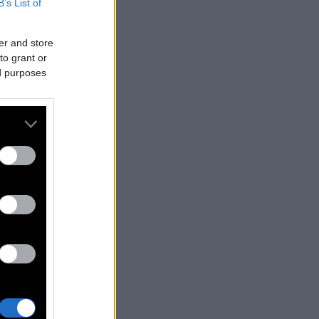
B’s List of
er and store
to grant or
ed purposes