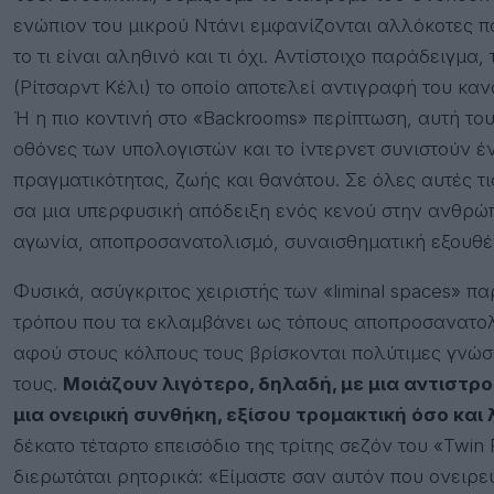
ενώπιον του μικρού Ντάνι εμφανίζονται αλλόκοτες π
το τι είναι αληθινό και τι όχι. Αντίστοιχο παράδειγμ
(Ρίτσαρντ Κέλι) το οποίο αποτελεί αντιγραφή του κα
Ή η πιο κοντινή στο «Backrooms» περίπτωση, αυτή το
οθόνες των υπολογιστών και το ίντερνετ συνιστούν έ
πραγματικότητας, ζωής και θανάτου. Σε όλες αυτές τι
σα μια υπερφυσική απόδειξη ενός κενού στην ανθρώπ
αγωνία, αποπροσανατολισμό, συναισθηματική εξουθ
Φυσικά, ασύγκριτος χειριστής των «liminal spaces» πα
τρόπου που τα εκλαμβάνει ως τόπους αποπροσανατολ
αφού στους κόλπους τους βρίσκονται πολύτιμες γνώσε
τους.
Μοιάζουν λιγότερο, δηλαδή, με μια αντιστρ
μια ονειρική συνθήκη, εξίσου τρομακτική όσο και
δέκατο τέταρτο επεισόδιο της τρίτης σεζόν του «Twi
διερωτάται ρητορικά: «Είμαστε σαν αυτόν που ονειρεύε