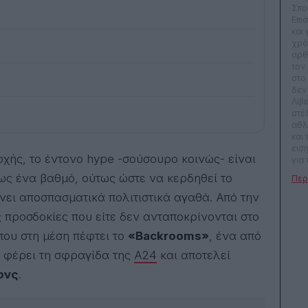
Σπο
Επι
και
χρό
αρθ
τον
στο
δεν
Λίβ
στέ
αθλ
και
ειση
για 
(Cin
ο ως ένα βαθμό, ούτως ώστε να κερδηθεί το
καλ
βρει
ει αποσπασματικά πολιτιστικά αγαθά. Από την
πρό
 προσδοκίες που είτε δεν ανταποκρίνονται στο
του
Zag
που στη μέση πέφτει το
«Backrooms»
, ένα από
να 
ο φέρει τη σφραγίδα της
A24
και αποτελεί
θεσ
Φεσ
ονς
.
Θεσ
Διε
Ται