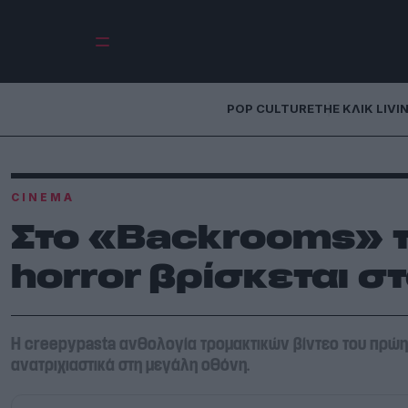
POP CULTURE
THE ΚΛΙΚ LIVI
CINEMA
Στο «Backrooms» 
horror βρίσκεται στ
Η creepypasta ανθολογία τρομακτικών βίντεο του πρώ
ανατριχιαστικά στη μεγάλη οθόνη.