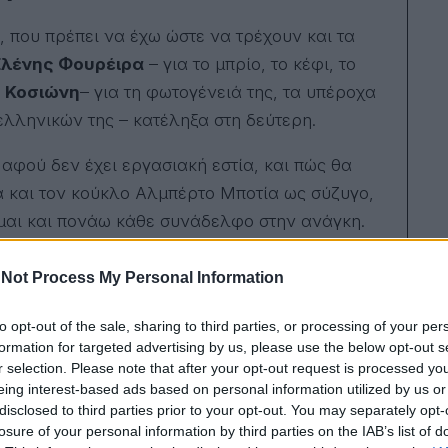
στο
που πρέπει να έχω ώστε να τρέχουν και τα
σύζ
της.
λένης Φουρέιρα
– για το μπρίο, το κέφι, το
ς Κοσιώνη
– για τη φωτογένειά της, τα υπέροχα
ελληνικών της – κατέληξα στη δεύτερη.
 αφού δεν έχει εργασιακή εστία, και πώς θα
λα και τον κούκλο Αλμπέρτο Μποτία ως σύζυγο,
ίμαι και πονάω κάθε συνάδελφο στην ανάγκη.
ένουμε πια;
Not Process My Personal Information
to opt-out of the sale, sharing to third parties, or processing of your per
formation for targeted advertising by us, please use the below opt-out s
r selection. Please note that after your opt-out request is processed y
 πρωινάδικα
eing interest-based ads based on personal information utilized by us or
disclosed to third parties prior to your opt-out. You may separately opt-
losure of your personal information by third parties on the IAB’s list of