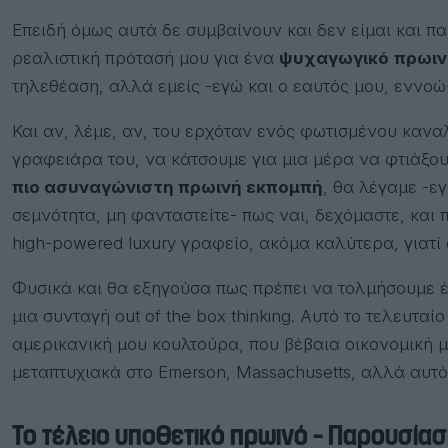
Επειδή όμως αυτά δε συμβαίνουν και δεν είμαι και 
ρεαλιστική πρότασή μου για ένα
ψυχαγωγικό
πρωιν
τηλεθέαση, αλλά εμείς -εγώ και ο εαυτός μου, εννο
Και αν, λέμε, αν, του ερχόταν ενός φωτισμένου καναλ
γραφειάρα του, να κάτσουμε για μια μέρα να φτιάξο
πιο ασυναγώνιστη πρωινή εκπομπή
, θα λέγαμε -ε
σεμνότητα, μη φανταστείτε- πως ναι, δεχόμαστε, και 
high-powered luxury γραφείο, ακόμα καλύτερα, γιατί
Φυσικά και θα εξηγούσα πως πρέπει να τολμήσουμε έ
μια συνταγή out of the box thinking. Αυτό το τελευτα
αμερικανική μου κουλτούρα, που βέβαια οικονομική 
μεταπτυχιακά στο Emerson, Massachusetts, αλλά αυτό
Το τέλειο υποθετικό πρωινό – Παρουσία