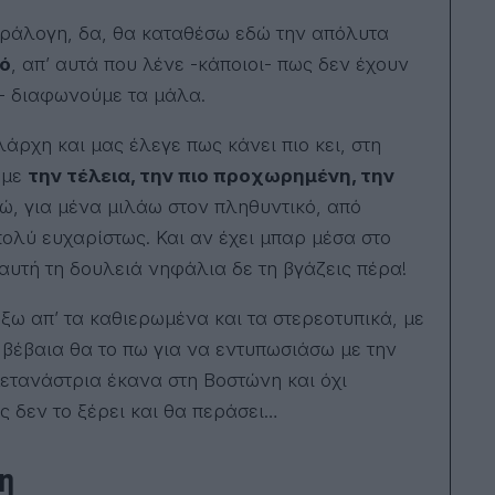
πέρ
τις
παράλογη, δα, θα καταθέσω εδώ την απόλυτα
εκπ
ό
, απ’ αυτά που λένε -κάποιοι- πως δεν έχουν
Ανα
Αλι
ώ- διαφωνούμε τα μάλα.
Μελ
Σκο
Τσι
άρχη και μας έλεγε πως κάνει πιο κει, στη
Συν
υμε
την τέλεια, την πιο προχωρημένη, την
εκπ
«ρα
γώ, για μένα μιλάω στον πληθυντικό, από
του
Κωσ
πολύ ευχαρίστως. Και αν έχει μπαρ μέσα στο
Ιωά
 αυτή τη δουλειά νηφάλια δε τη βγάζεις πέρα!
το 
Town. Έχει 
εννι
ξω απ’ τα καθιερωμένα και τα στερεοτυπικά, με
τελε
μυθ
ίο βέβαια θα το πω για να εντυπωσιάσω με την
Amer
μετανάστρια έκανα στη Βοστώνη και όχι
εκδ
Ελλ
ς δεν το ξέρει και θα περάσει…
το 
Το 
χει
ση
ηλε
Car