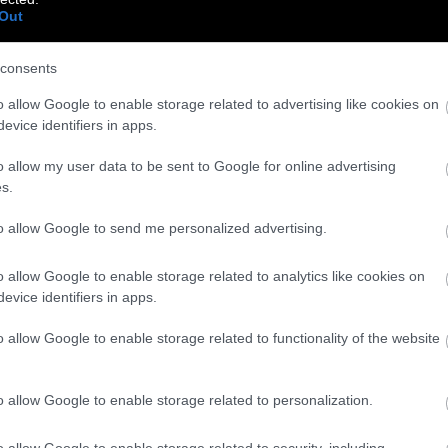
 κάτοχο maîtrise στην Ιστορία από το
Out
ικά χωρίς αυτό το τελευταίο, δεν σηκώνω
consents
ιρεί όλες τις μέρες, να έρχεται και ο Αντώνης
o allow Google to enable storage related to advertising like cookies on
evice identifiers in apps.
 καλό είναι ένα πρωινό με γύρη, μέλι, ταχίνι,
α τυριά, αλλά με δέος θα τον ακούμε.
o allow my user data to be sent to Google for online advertising
s.
κο και δε θα τα χαλάσουμε σε λεπτομέρειες! Θα
to allow Google to send me personalized advertising.
ον Κώστα Τσουρό, διότι πολύπαθος από τους
o allow Google to enable storage related to analytics like cookies on
evice identifiers in apps.
ολύ ψυχούλα στάθηκα με την Κοσιώνη και δεν
 καταλήγω στον Αλέξανδρο Τσουβέλα.
o allow Google to enable storage related to functionality of the website
νω και κοινό επαρχίας- αλλά μεγαλωμένος στα
o allow Google to enable storage related to personalization.
αι πολλές προσωπικότητες και, για να μη
που αγαπώ, που θα μου φέρει και μασίφ
o allow Google to enable storage related to security, including