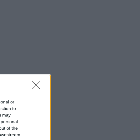
 Δουβλίνο με τον
υγο και τις κόρες
sonal or
ection to
ou may
 personal
out of the
 downstream