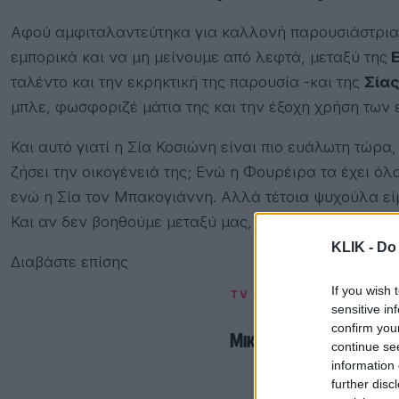
Αφού αμφιταλαντεύτηκα για καλλονή παρουσιάστρια, 
εμπορικά και να μη μείνουμε από λεφτά, μεταξύ της
Ε
ταλέντο και την εκρηκτική της παρουσία -και της
Σία
μπλε, φωσφοριζέ μάτια της και την έξοχη χρήση των 
Και αυτό γιατί η Σία Κοσιώνη είναι πιο ευάλωτη τώρα,
ζήσει την οικογένειά της; Ενώ η Φουρέιρα τα έχει ό
ενώ η Σία τον Μπακογιάννη. Αλλά τέτοια ψυχούλα ε
Και αν δεν βοηθούμε μεταξύ μας, από ποιον να περιμ
KLIK -
Do 
Διαβάστε επίσης
If you wish 
TV
sensitive in
confirm you
Μικρό requiem για τα
continue se
information 
further disc