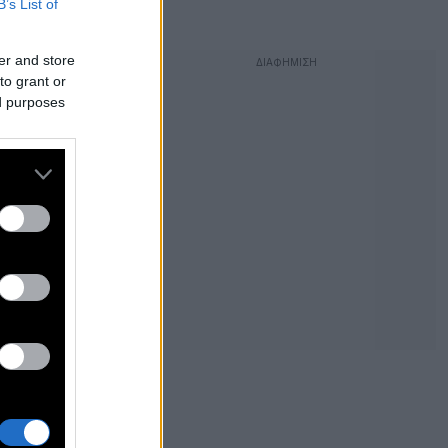
B’s List of
er and store
to grant or
ed purposes