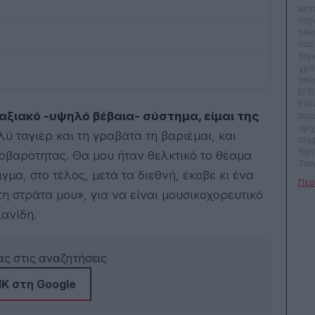
μεγ
στη
οικ
στι
δημ
χρό
όπω
ΕΠΕ
ΕΘΝ
ξιακό -υψηλό βέβαια- σύστημα, είμαι της
περ
αρχ
ύ ταγιέρ και τη γραβάτα τη βαριέμαι, και
σύμ
fig
οβαρότητας. Θα μου ήταν θελκτικό το θέαμα
Tow
ιγμα, στο τέλος, μετά τα διεθνή, έκοβε κι ένα
OK, 
καλ
η στράτα μου», για να είναι μουσικοχορευτικό
ραδ
εκπ
ιανίδη.
και 
γρά
Rev
ς στις αναζητήσεις
παί
Συμ
Κ στη Google
τηλ
ως 
δυν