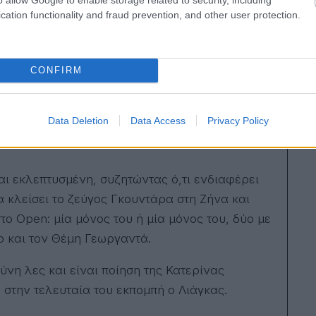
cation functionality and fraud prevention, and other user protection.
 άποψη για τα κοινωνικά και πολιτικά θέματα
 αλλά σε πιο Κουτσούμπα ιδεολογία. Και άμα
CONFIRM
ς τσακώθηκε με ποιον, θα μας λέει και το
 ταράζουμε στην ποιότητα.
Data Deletion
Data Access
Privacy Policy
και εκλεπτυσμένη, συζητώντας ό,τι ενδιαφέρει
 κλείσει το ζεύγος Γκουντάρα στη Ζήνα και
ο Open: μία μόνος του ή μία μόνος του, δύο με
ο και τον Θέμη Γεωργαντά.
ύνη λες και είναι ποίηση της Κατερίνας
στην τελευταία του εκπομπή ο Λιάγκας.