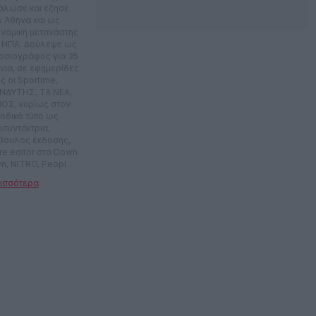
άλωσε και έζησε
ν Αθήνα και ως
ονομική μετανάστης
ς ΗΠΑ. Δούλεψε ως
οσιογράφος για 35
νια, σε εφημερίδες
ς οι Sportime,
ΝΔΥΤΗΣ, ΤΑ ΝΕΑ,
ΟΣ, κυρίως στον
ιοδικό τύπο ως
ισυντάκτρια,
βουλος έκδοσης,
ure editor στα Down
n, NITRO, People,
Esquire, In Style
. Έκανε
ιοφωνικές
ομπές στον Planet
στην ΕΡΑ. Έχει
ψει το σίριαλ Sex
olution που
χτηκε στον ΑΝΤ1.
μετείχε σε πλήθος
εοπτικών εκπομπών
δημιουργικό
αμικό, αλλά