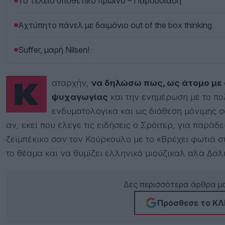
Το τέλειο υποθετικό πρωινό – Παρουσίαση
Αχτύπητο πάνελ με δαιμόνιο out of the box thinking
Suffer, μαρή Nilsen!
Καταρχήν,
να δηλώσω πως, ως άτομο με α
ψυχαγωγίας
και την ενημέρωση με το πολ
ενδυματολογικά και ως διάθεση μόνιμης σ
αν, εκεί που έλεγε τις ειδήσεις ο Σρόιτερ, για παράδε
ζεϊμπέκικο σαν τον Κούρκουλο με το «Βρέχει φωτιά στ
το θέαμα και να θυμίζει ελληνικό μιούζικαλ αλά Δαλ
Δες περισσότερα άρθρα μα
Πρόσθεσε το ΚΛΙ