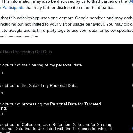
. This information may also be disclosed by us to third parties on the
IA
ox thinking
Participants
that may further disclose it to other third parties.
 that this website/app uses one or more Google services and may gath
 ένα πάνελ ασυνήθιστο, αλλά με πολύ συμπαθή
including but not limited to your visit or usage behaviour. You may click 
λυμμένες πολιτικές απόψεις, αν και στην
 to Google and its third-party tags to use your data for below specifi
Άδωνης, πάντα.
ogle consent section.
α ’χω δουλειά για μια μέρα και μετά κάπου
l Data Processing Opt Outs
έρες διαρροές κάνουν πως είναι ανάρπαστοι και
κι εγώ για μένα. Επίσης, με ξέρω: δε θα με
o opt-out of the Sharing of my personal data.
In
άλω πέρα… μάλλον… μπορεί… το πιο πιθανόν…
o opt-out of the Sale of my Personal Data.
το αεράκι της Αμοργού, όπου κατοικεί, με
In
τα, θα μας κάνει μουσικό πρόγραμμα μόνη της,
ήτισσά σου η φύση, μπανισταριτζού με το
to opt-out of processing my Personal Data for Targeted
ing.
η κανέναν.
In
o opt-out of Collection, Use, Retention, Sale, and/or Sharing
αίο, καλλιεργημένο κύριο με κομψότητα,
ersonal Data that Is Unrelated with the Purposes for which it
lected.