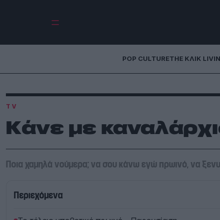
POP CULTURE
THE ΚΛΙΚ LIVI
TV
Κάνε με καναλάρχι
Ποια χαμηλά νούμερα; να σου κάνω εγώ πρωινό, να ξενυχ
Περιεχόμενα