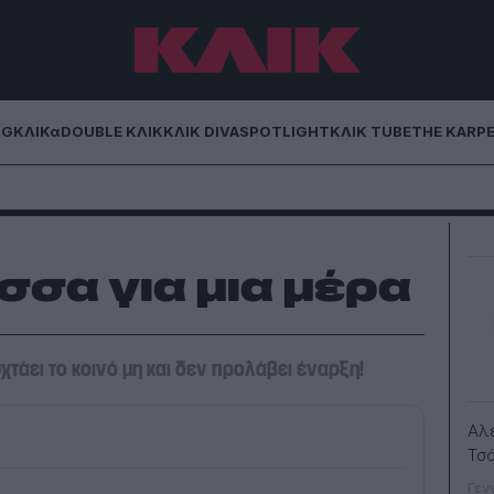
NG
ΚΛΙΚα
DOUBLE ΚΛΙΚ
ΚΛΙΚ DIVA
SPOTLIGHT
ΚΛΙΚ TUBE
THE KARP
σσα για μια μέρα
τάει το κοινό μη και δεν προλάβει έναρξη!
Αλ
Τσ
Γεν