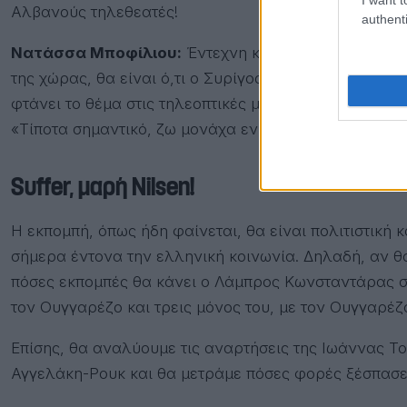
Αλβανούς τηλεθεατές!
authenti
Νατάσσα Μποφίλιου:
Έντεχνη και φιλόλογος και με
της χώρας, θα είναι ό,τι ο Συρίγος για τη Χρηστίδου,
φτάνει το θέμα στις τηλεοπτικές μεταγραφές και ποιο
«Τίποτα σημαντικό, ζω μονάχα εν λευκώ» και θα τους
Suffer, μαρή Nilsen!
Η εκπομπή, όπως ήδη φαίνεται, θα είναι πολιτιστική 
σήμερα έντονα την ελληνική κοινωνία. Δηλαδή, αν θα
πόσες εκπομπές θα κάνει ο Λάμπρος Κωνσταντάρας στ
τον Ουγγαρέζο και τρεις μόνος του, με τον Ουγγαρέζ
Επίσης, θα αναλύουμε τις αναρτήσεις της Ιωάννας Το
Αγγελάκη-Ρουκ και θα μετράμε πόσες φορές ξέσπασε 