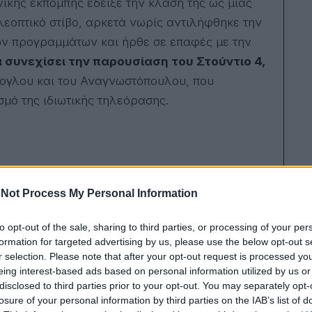
ικής εκπομπής έδειξε την κλάση της ως μιας
στο
ηλεοπτικό στίβο, αρκετά νωρίς αντιλήφθηκε την
σύζ
της.
ν προγραμμάτων και ήρθε σε επαφές με την
 συνεχίσει την παρουσίαση του Στούντιο 4,
τογλου και του Αναγνωστόπουλου, που
σμό της ιδιωτικής τηλεόρασης.
του στο Στούντιο 4 και στην επιτυχία των
Not Process My Personal Information
to opt-out of the sale, sharing to third parties, or processing of your per
formation for targeted advertising by us, please use the below opt-out s
r selection. Please note that after your opt-out request is processed y
ς αετό!
eing interest-based ads based on personal information utilized by us or
disclosed to third parties prior to your opt-out. You may separately opt-
ροηγούμενα, φτάνουμε λοιπόν στο φινάλε της
losure of your personal information by third parties on the IAB’s list of