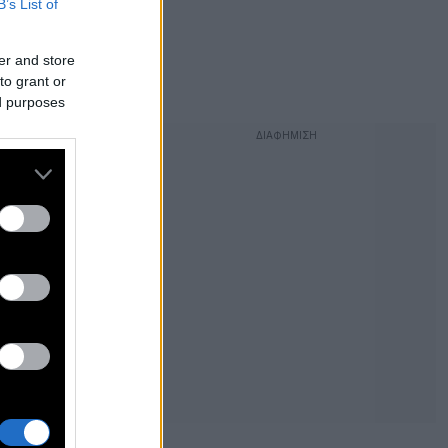
B’s List of
er and store
to grant or
ed purposes