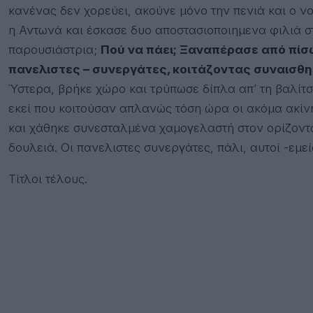
κανένας δεν χορεύει, ακούνε μόνο την πενιά και ο νου
η Αντωνά και έσκασε δυο αποστασιοποιημενα φιλιά στ
παρουσιάστρια;
Πού να πάει; Ξαναπέρασε από πίσ
πανελιστες – συνεργάτες, κοιτάζοντας συναισθημ
Ύστερα, βρήκε χώρο και τρύπωσε δίπλα απ’ τη βαλίτσ
εκεί που κοιτούσαν απλανώς τόση ώρα οι ακόμα ακίνη
και χάθηκε συνεσταλμένα χαμογελαστή στον ορίζοντα 
δουλειά. Οι πανελιστες συνεργάτες, πάλι, αυτοί -εμείς
Τίτλοι τέλους.