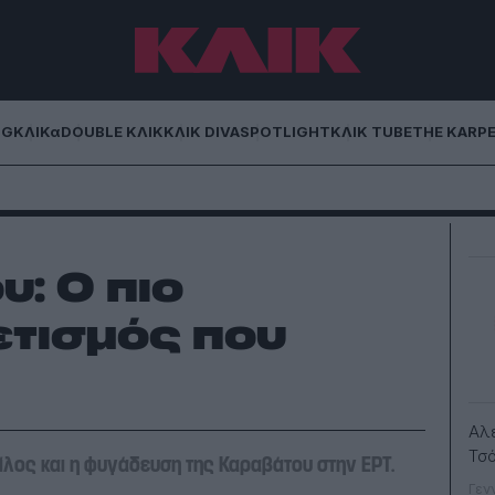
NG
ΚΛΙΚα
DOUBLE ΚΛΙΚ
ΚΛΙΚ DIVA
SPOTLIGHT
ΚΛΙΚ TUBE
THE KARP
: Ο πιο
ετισμός που
Αλ
Τσ
τίλος και η φυγάδευση της Καραβάτου στην ΕΡΤ.
Γεν