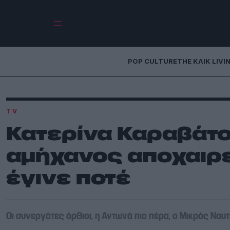
POP CULTURE
THE ΚΛΙΚ LIVI
TV
Κατερίνα Καραβάτου
αμήχανος αποχαιρ
έγινε ποτέ
Οι συνεργάτες όρθιοι, η Αντωνά πιο πέρα, ο Μικρός Ναυ