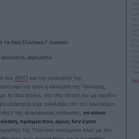
μεγ
στη
οικ
στι
δημ
χρό
όπω
ΕΠΕ
ά τα Νέα Ελληνικα Γ Λυκείου
ΕΘΝ
περ
αρχ
, ακούνητα, αγέλαστα
σύμ
fig
Tow
νό του
ΑΝΤ1
και της εκπομπής της
OK, 
καλ
ριστούγεννα ήταν η εκπομπή της Τσολάκη,
ραδ
εκπ
ε το ίδιο πάνελ, στο ίδιο πλατό και με σχεδόν
και 
ρουσιάστρια είχε αναλάβει απ’ τον Ιανουάριο,
γρά
Rev
 ειδών της ψυχαγωγίας εκπομπές,
να κάνει
παί
Συμ
λάκη, πράγμα που, όμως δεν έγινε
τηλ
εργάτες της Τσολάκη συνέχισαν όλοι με την
ως 
δυν
άθονταν, ενώ προστέθηκε και η συμπαθής