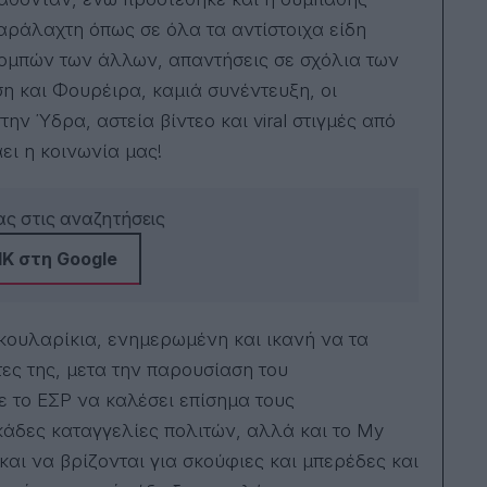
πέρ
τις
παράλαχτη όπως σε όλα τα αντίστοιχα είδη
εκπ
ομπών των άλλων, απαντήσεις σε σχόλια των
Ανα
Αλι
ση και Φουρέιρα, καμιά συνέντευξη, οι
Μελ
Σκο
ην Ύδρα, αστεία βίντεο και viral στιγμές από
Τσι
άει η κοινωνία μας!
Συν
εκπ
«ρα
του
ς στις αναζητήσεις
Κωσ
Ιωά
Κ στη Google
το 
Town. Έχει 
εννι
τελε
κουλαρίκια, ενημερωμένη και ικανή να τα
μυθ
Amer
τες της, μετα την παρουσίαση του
εκδ
Ελλ
ε το ΕΣΡ να καλέσει επίσημα τους
το 
κάδες καταγγελίες πολιτών, αλλά και το My
Το 
χει
και να βρίζονται για σκούφιες και μπερέδες και
ηλε
Car