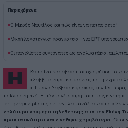
Περιεχόμενα
Ο Μικρός Ναυτίλος και πώς είναι να πετάς αετό!
Μικρή λογοτεχνική πραγματεία – για ΕΡΤ υποχρεωτικ
Οι πανελίστες συνεργάτες ως αγαλματάκια, αμίλητα
Η
Κατερίνα Καραβάτου
αποχαιρέτισε το κοι
«Σαββατοκύριακο παρέα», που μέχρι τα Χ
«Πρωινό Σαββατοκύριακο», την ίδια ώρα, μ
το ίδιο σκηνικό. Η πάντα γλαφυρή και ευσυγκίνητη πα
με την εμπειρία της σε μεγάλα κανάλια και ποικίλων
καλύτερα νούμερα τηλεθέασης από την Ελένη Τσο
πραγματικότητα και κινήθηκε χαμηλότερα.
Οι συν
Καραβάτου, απλά τους ανακάτεψαν στην σειρά που κ