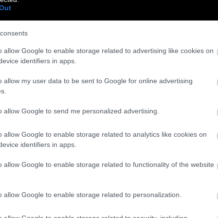
έχεις χαρταετό να φτιάξεις έναν άνεμο! Ή
Out
διότι δεν παρακολούθησα εδώ και ώρα. Ομοίως
εργάτες, αφοσιωμένοι πάντα στο πιο μακρινό
consents
o allow Google to enable storage related to advertising like cookies on
evice identifiers in apps.
o allow my user data to be sent to Google for online advertising
s.
ν ώρα της Φαίης
to allow Google to send me personalized advertising.
o allow Google to enable storage related to analytics like cookies on
 υποχρεωτικά τα Νέα Ελληνικα Γ
evice identifiers in apps.
o allow Google to enable storage related to functionality of the website
φορική έκθεση – ανάπτυξη του Μικρού
o allow Google to enable storage related to personalization.
πανελίστες – συνεργάτες – τεχνικούς, όπως
έργο του νομπελίστα ποιητή, σε σχέση με άλλα
o allow Google to enable storage related to security, including