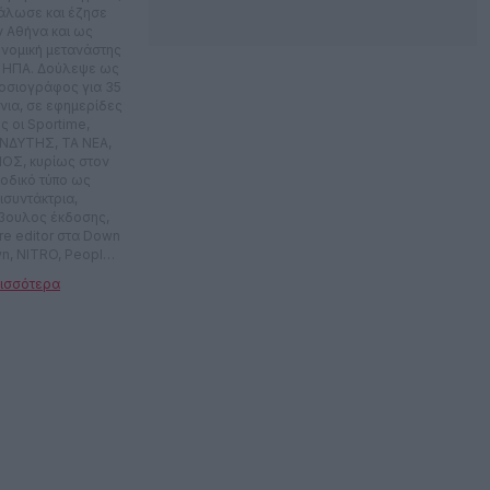
άλωσε και έζησε
ν Αθήνα και ως
ονομική μετανάστης
ς ΗΠΑ. Δούλεψε ως
οσιογράφος για 35
νια, σε εφημερίδες
ς οι Sportime,
ΝΔΥΤΗΣ, ΤΑ ΝΕΑ,
ΟΣ, κυρίως στον
ιοδικό τύπο ως
ισυντάκτρια,
βουλος έκδοσης,
ure editor στα Down
n, NITRO, People,
Esquire, In Style
. Έκανε
ιοφωνικές
ομπές στον Planet
στην ΕΡΑ. Έχει
ψει το σίριαλ Sex
olution που
χτηκε στον ΑΝΤ1.
μετείχε σε πλήθος
εοπτικών εκπομπών
δημιουργικό
αμικό, αλλά