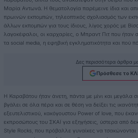
Μαρία Αντωνά
. Η θεματολογία παρέμεινε ίδια και α
πρωινών εκπομπών, τηλεοπτικός σχολιασμός των εκπ
άλλων εκπομπών για τους ίδιους, λίγος χορός με Βίσ
λαγοκέφαλοι, οι καρχαρίες, ο Μπραντ Πιτ που ήταν στ
τα social media, η εφηβική εγκληματικότητα και πού π
Δες περισσότερα άρθρα μα
Πρόσθεσε το ΚΛΙ
Η Καραβάτου ήταν άνετη, πάντα με μίνι και μεγάλα σ
βγάλει σε όλα πέρα και σε θέση να δείξει τις ικανότη
εξευτελιστικού, κακόγουστου Power of love, που έκαν
εκπροσώπους του ΣΚΑΪ για εξηγήσεις, ύστερα από δε
Style Rocks, που πρόβαλλε γυναίκες να τσακώνονται 