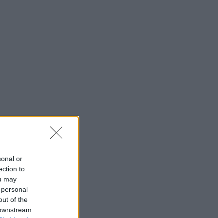
 Δουβλίνο με τον
υγο και τις κόρες
sonal or
ection to
ou may
 personal
out of the
 downstream