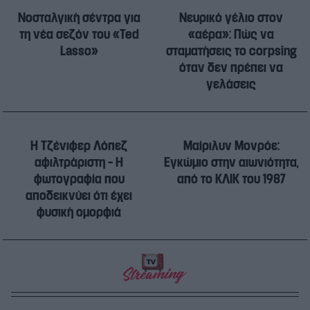
Νοσταλγική σέντρα για
Νευρικό γέλιο στον
τη νέα σεζόν του «Ted
«αέρα»: Πώς να
Lasso»
σταματήσεις το corpsing
όταν δεν πρέπει να
γελάσεις
Η Τζένιφερ Λόπεζ
Μαίριλυν Μονρόε:
αφιλτράριστη – Η
Εγκώμιο στην αιωνιότητα,
φωτογραφία που
από το ΚΛΙΚ του 1987
αποδεικνύει ότι έχει
φυσική ομορφιά