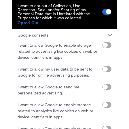
συναισθήματά της και δεν κολλάει σε
I want to opt-out of Collection, Use,
καθωσπρεπισμούς για να δείξει τη συγκίνησή της ή
Retention, Sale, and/or Sharing of my
Personal Data that Is Unrelated with the
τις διαφωνίες της. Όσο για την εκπομπή της, έχει
Purposes for which it was collected.
Opted Out
δομηθεί, δοκιμαστεί και χτίσει μια ισορροπημένη
συνταγή σκληρής επικαιρότητας, με βαριά
Google consents
κοινωνικά θέματα, ζόρικο δικαστικό ρεπορτάζ και
I want to allow Google to enable storage
κλασική, αλλά αξιοπρεπή ψυχαγωγία, με
related to advertising like cookies on web or
καλεσμένους στους οποίους δίνεται χρόνος. Ακόμη
device identifiers in apps.
η εκπομπή έχει χημεία μεταξύ των συνεργατών,
I want to allow my user data to be sent to
όπου δεν φωνάζουν, δεν τσακώνονται, δεν
Google for online advertising purposes.
ανταγωνίζονται με ξεχωριστούς τον ψύχραιμο
I want to allow Google to send me
βετεράνο Παύλο Σταματόπουλο και τον πάντα
personalized advertising.
συγκροτημένο, μαχητικό, που αντιλαμβάνεται τη
I want to allow Google to enable storage
σοβαρότητα των κοινωνικών ζητημάτων Νίκο
related to analytics like cookies on web or
Συρίγο. Η δημοσιογραφική ομάδα της εκπομπής
device identifiers in apps.
έχει αποδείξει ότι διαθέτει γρήγορα
I want to allow Google to enable storage