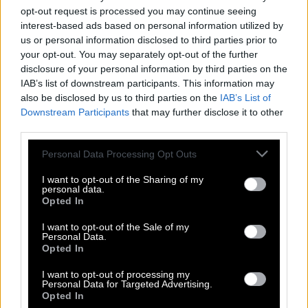
νικήτρια των πρωινών του Σαββατοκύριακου για 8
opt-out request is processed you may continue seeing
συνεχόμενα χρόνια, εκ των οποίων τα 5 τελευταία
interest-based ads based on personal information utilized by
us or personal information disclosed to third parties prior to
χρόνια στο MEGA με την εκπομπή «Χαμογέλα και
your opt-out. You may separately opt-out of the further
Πάλι!», θα είναι και η φιναλίστ και η πλέον
disclosure of your personal information by third parties on the
ταιριαστή στην καθημερινή πρωινή, άγρια ζώνη
IAB’s list of downstream participants. This information may
also be disclosed by us to third parties on the
IAB’s List of
του 10 με 1. Η ίδια είναι ζεστή και φιλική σχέση, με
Downstream Participants
that may further disclose it to other
σταθερότητα και οικειότητα ανθρώπου της
third parties.
«διπλανής πόρτας», που ξέρει να μοιράζει άψογα
Please note that this website/app uses one or more Google
Personal Data Processing Opt Outs
τον λόγο, αφήνοντας τους συνεργάτες της να
services and may gather and store information including but
αναδειχθούν χωρίς να καπελώνει την ομάδα.
not limited to your visit or usage behaviour. You may click to
I want to opt-out of the Sharing of my
personal data.
grant or deny consent to Google and its third-party tags to
Παρά το γεγονός ότι ξεκίνησε καθαρά από την
Opted In
use your data for below specified purposes in below Google
ψυχαγωγία, δείχνει μεγάλη ενσυναίσθηση,
consent section.
I want to opt-out of the Sale of my
ψυχραιμία και σοβαρότητα όταν καλείται να
Personal Data.
Opted In
διαχειριστεί σκληρά κοινωνικά θέματα
επικαιρότητας, ενώ τσαλακώνεται,
I want to opt-out of processing my
Personal Data for Targeted Advertising.
αυτοσαρκάζεται, εκφράζει ανοιχτά τα
Opted In