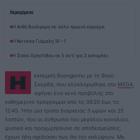
ψηφιακό παραμύθι Το θαύμα του χειμώνα, από τις
ηλεκτρονικές εκδόσεις Carmela’s BOOKS. Ζει στο Δουβλίνο
Περιεχόμενα
με τον σύζυγο και τις κόρες της.
Η Ανθή Βούλγαρη σε σόλο πρωινή καριέρα
Η Νατάσα Γιάμαλη 10 – 1
Η Σίσσυ Χρηστίδου σε 5 αντί για 2 εκπομπές
Η εκπομπή Buongiorno με τη
Φαίη
Σκορδά
, που ολοκληρώθηκε στο
MEGA
,
αφήνει ένα κενό προβολής στο
καθημερινό πρόγραμμα από τις 09:20 έως τις
12:45. Ήτοι μια τρύπα διάρκειας 3 ωρών και 25
λεπτών, που οι άνθρωποι του μεγάλου καναλιού,
φυσικά και προχωρήσουνε σε αποδεσμεύσεις,
έχουν ήδη σχεδιάσει πως θα την καλύψουν. Με