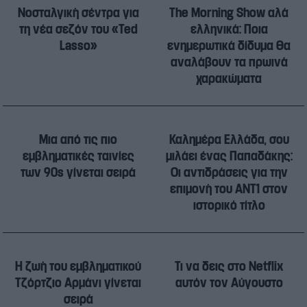
Νοσταλγική σέντρα για
The Morning Show αλά
τη νέα σεζόν του «Ted
ελληνικά: Ποια
Lasso»
ενημερωτικά δίδυμα θα
αναλάβουν τα πρωινά
χαρακώματα
Μια από τις πιο
Καλημέρα Ελλάδα, σου
εμβληματικές ταινίες
μιλάει ένας Παπαδάκης:
των 90s γίνεται σειρά
Οι αντιδράσεις για την
επιμονή του ΑΝΤ1 στον
ιστορικό τίτλο
Η ζωή του εμβληματικού
Τι να δεις στο Netflix
Τζόρτζιο Αρμάνι γίνεται
αυτόν τον Αύγουστο
σειρά