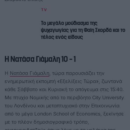
TV
Το μεγάλο μούδιασμα της
ψυχαγωγίας για τη Φαίη Σκορδά και το
τέλος ενός είδους
Η Νατάσα Γιάμαλη 10 – 1
Η
Νατάσα Γιάμαλη
, τώρα παρουσιάζει την
ενημερωτική εκπομπή «Εξελίξεις Τώρα», ζωντανά
κάθε Σάββατο και Κυριακή το απόγευμα στις 15:40.
Με πτυχίο Νομικής από το περιβόητο City University
του Λονδίνου και μεταπτυχιακό στην Επικοινωνία
από το μέγα London School of Economics, ξεκίνησε
με το πλέον δημοσιογραφικό τρόπο,
«εφημεριδατζού» όπως λέμε με τα μελάνια της