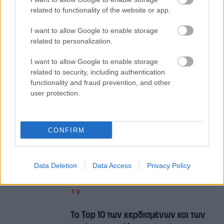
αντανακλαστικά, με αποκλειστικά ρεπορτάζ για
related to functionality of the website or app.
μεγάλα κοινωνικά ζητήματα, την ώρα που
συμβαίνουν και απασχολούν τους ανθρώπους στον
I want to allow Google to enable storage
related to personalization.
κόσμο γύρω μας και δεν αναπαράγει ό,τι όλοι
άλλοι, με μια στιβαρή και με πλήρη επίγνωση
I want to allow Google to enable storage
αρχισυνταξία.
related to security, including authentication
functionality and fraud prevention, and other
user protection.
Τώρα καλά σας τα είπαμε εμείς, αλλά
ανεξερεύνητες αι βουλαί του Mega και η μεγάλη
έκπληξη ή κίνηση ρουα ματ των επικεφαλής του,
CONFIRM
πάντα είναι μέσα στο πρόγραμμα. Τον Σεπτέμβρη,
άλλωστε, θα δείξει…
Data Deletion
Data Access
Privacy Policy
Διαβάστε επίσης
TV
Το Top 10 των κερδισμένων και των