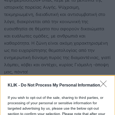
ιστορικής πορείας Αυγής. Ψύχραιμη,
τεκμηριωμένη, διεισδυτική και αντισυμβατική στο
λόγο, διακρίνεται από την κοινωνική της
ευαισθησία σε θέματα που αφορούν δικαιώματα
και ευάλωτες ομάδες, με ανθρωπιά και
καθαρότητα. Η ζώνη είναι ακόμη χαρακτηρισμένη
ως πιο ευχαρίστησης θεματολογίας από την
ενημερωτική δύναμη πυρός της διαμαντένιας, γιατί
λάμπει, κόβει και αντέχει, κυρίας Γιάμαλη -άποψη
μας, πάντα!
KLIK -
Do Not Process My Personal Information
Η Σίσσυ Χρηστίδου σε 5 αντί για 2
εκπομπές
If you wish to opt-out of the sale, sharing to third parties, or
processing of your personal or sensitive information for
targeted advertising by us, please use the below opt-out
Κατά τη ταπεινή μας άποψη η
Σίσσυ Χρηστίδου
,
section to confirm your selection. Please note that after your