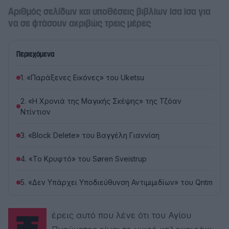
Αριθμός σελίδων και υποθέσεις βιβλίων ίσα ίσα για
να σε φτάσουν ακριβώς τρεις μέρες
Περιεχόμενα
1. «Παράξενες Εικόνες» του Uketsu
2. «Η Χρονιά της Μαγικής Σκέψης» της Τζόαν
Ντίντιον
3. «Block Delete» του Βαγγέλη Γιαννίση
4. «Το Κρυφτό» του Søren Sveistrup
5. «Δεν Υπάρχει Υποδιεύθυνση Αντιμιμιδίων» του Qntm
Ξέρεις αυτό που λένε ότι του Αγίου