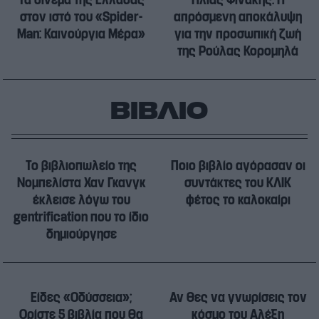
Τα σινεμά της Ελλάδας
Ηλίας Ψινάκης: Η
στον ιστό του «Spider-
απρόσμενη αποκάλυψη
Man: Καινούργια Μέρα»
για την προσωπική ζωή
της Ρούλας Κορομηλά
ΒΙΒΛΙΟ
Το βιβλιοπωλείο της
Ποιο βιβλίο αγόρασαν οι
Νομπελίστα Χαν Γκανγκ
συντάκτες του ΚΛΙΚ
έκλεισε λόγω του
φέτος το καλοκαίρι
gentrification που το ίδιο
δημιούργησε
Είδες «Οδύσσεια»;
Αν θες να γνωρίσεις τον
Ορίστε 5 βιβλία που θα
κόσμο του Αλέξη