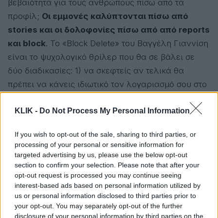
βεβαιότητα για τους ανθρώπους πίσω από τα
προφίλ;
Οι εμμονές καλύπτονται πίσω από
stories και οι δολοφονίες πίσω από από reports
και block
. Το «Block Delete» του Βαγγέλη Γιαννίση
είναι το ψυχολογικό θρίλερ που θα σε βάλει σε
δύο διαδικασίες: 1) να σκεφτείς αν τελικά θα
πρέπει να κάνεις ιδιωτικό τον λογαριασμό σου στο
Instagram και β) να αναρωτηθείς για τις
KLIK -
Do Not Process My Personal Information
δυνατότητες που δίνουν τα social media,
πέρα από
αυτήν των πέντε δευτερολέπτων
If you wish to opt-out of the sale, sharing to third parties, or
σκρολαρίσματος / δόξας.
processing of your personal or sensitive information for
targeted advertising by us, please use the below opt-out
section to confirm your selection. Please note that after your
opt-out request is processed you may continue seeing
interest-based ads based on personal information utilized by
us or personal information disclosed to third parties prior to
your opt-out. You may separately opt-out of the further
disclosure of your personal information by third parties on the