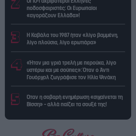
Οι 10+1 ακριβότεροι Έλληνες
ποδοσφαιριστές: Οι Ευρωπαίοι
«αγοράζουν Ελλάδα»!
Η Καβάλα του 1987 ήταν «λίγο βαμμένη,
λίγο πλούσια, λίγο ερωτιάρα»
«Ήταν μια γριά τρελή με περούκα, λίγο
υστέρω και με σούπες»: Όταν ο Άντι
Γουόρχολ ζωγράφισε τον Ηλία Ψινάκη
Όταν η σοβαρή ενημέρωση «σιχαίνεται τη
Βίσση» – αλλά παίζει τα σουξέ της!