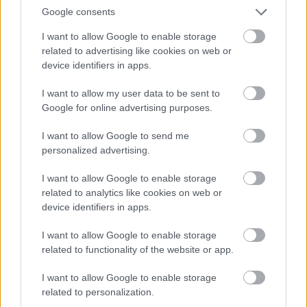
Google consents
απαγάγει και τα σκοτώνει.
Όλα αυτά με έναν
I want to allow Google to enable storage
διόλου μαγικό τρόπο συνδέονται με
related to advertising like cookies on web or
δολοφονίες παιδιών 30 χρόνια πριν
, κι έτσι οι
device identifiers in apps.
τροχοί στο μυαλό των ερευνητών γυρίζουν
I want to allow my user data to be sent to
ξέφρενα.
Google for online advertising purposes.
Αν και ογκώδες, το «Κρυφτό» το βγάζεις εντός
I want to allow Google to send me
τριημέρου λόγω πλήρους απορρόφησης και
personalized advertising.
τρόμου.
I want to allow Google to enable storage
related to analytics like cookies on web or
device identifiers in apps.
I want to allow Google to enable storage
related to functionality of the website or app.
I want to allow Google to enable storage
related to personalization.