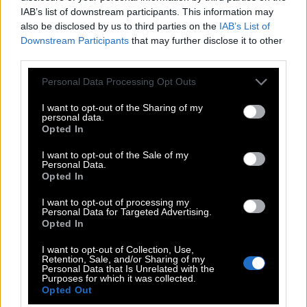
IAB’s list of downstream participants. This information may
also be disclosed by us to third parties on the
IAB’s List of
Downstream Participants
that may further disclose it to other
third parties.
Please note that this website/app uses one or more Google
Personal Data Processing Opt Outs
services and may gather and store information including but
not limited to your visit or usage behaviour. You may click to
I want to opt-out of the Sharing of my
personal data.
grant or deny consent to Google and its third-party tags to
Opted In
4. «Το Κρυφτό» του Søren Sveistrup
use your data for below specified purposes in below Google
consent section.
I want to opt-out of the Sale of my
Personal Data.
Πόνεσες με τον «
Καστανάθρωπο
» πριν λίγα
Opted In
χρόνια, τώρα ο Søren Sveistrup επιστρέφει και
I want to opt-out of processing my
υπόσχεται να σε κάνει να πονέσεις με το
Personal Data for Targeted Advertising.
Opted In
«Κρυφτό». Οι ερευνητές Νάια Τουλίν και Μαρκ Ες,
που αποτελούν ένα άκρως δυσλειτουργικό δίδυμο,
I want to opt-out of Collection, Use,
Retention, Sale, and/or Sharing of my
προσπαθούν να εξιχνιάσουν την περίπτωση ενός
Personal Data that Is Unrelated with the
Purposes for which it was collected.
σίριαλ κίλερ που τρομοκρατεί τα θύματά του
Opted Out
παίζοντας μαζί τους κρυφτό, ενώ στη συνέχεια τα