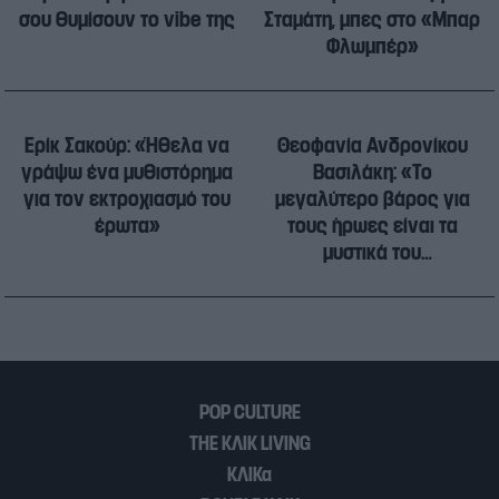
σου θυμίσουν το vibe της
Σταμάτη, μπες στο «Μπαρ
Φλωμπέρ»
Ερίκ Σακούρ: «Ήθελα να
Θεοφανία Ανδρονίκου
γράψω ένα μυθιστόρημα
Βασιλάκη: «Το
για τον εκτροχιασμό του
μεγαλύτερο βάρος για
έρωτα»
τους ήρωες είναι τα
μυστικά του
παρελθόντος»
POP CULTURE
THE ΚΛΙΚ LIVING
ΚΛΙΚα