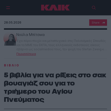
28.05.2026
Νούλα Μπίτσικα
Έχει πάρει πτυχίο και μεταπτυχιακό στις Πολιτισμικές Σπουδές
και τα ΜΜΕ του ΕΚΠΑ, τους ελληνικούς εκδοτικούς οίκους
σβάρνα ως socialmediού τους, την ψυχή του Stefan Zweig και
του Μένη Κουμανταρέα, την ευλογία του Till Lindemann, και τα
μάτια της Madonna. Στο ΚΛΙΚ αποφάσισε να γράφει για ό,τι
θελήσει (αλλά κυρίως για βιβλία).
ΒΙΒΛΊΟ
5 βιβλία για να ρίξεις στο σακ
βουαγιάζ σου για το
τριήμερο του Αγίου
Πνεύματος