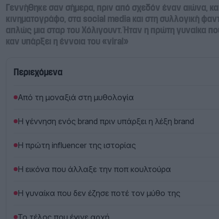
Γεννήθηκε σαν σήμερα, πριν από σχεδόν έναν αιώνα, κα
κινηματογράφο, στα social media και στη συλλογική φαν
απλώς μια σταρ του Χόλιγουντ. Ήταν η πρώτη γυναίκα π
καν υπάρξει η έννοια του «viral»
Περιεχόμενα
Από τη μοναξιά στη μυθολογία
Η γέννηση ενός brand πριν υπάρξει η λέξη brand
Η πρώτη influencer της ιστορίας
Η εικόνα που άλλαξε την ποπ κουλτούρα
Η γυναίκα που δεν έζησε ποτέ τον μύθο της
Το τέλος που έγινε αρχή