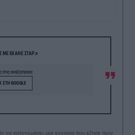
δια
παρ
σεμιν
της 
ψυχ
Univ
είν
βιβ
γιος
είνα
Σ ΜΕ ΈΚΑΝΕ ΣΤΑΡ.»
δάσ
συν
ανά
 στις αναζητήσεις
Κ ΣΤΗ GOOGLE