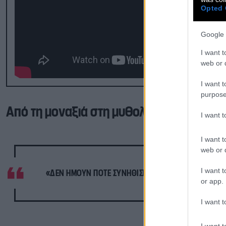
Opted 
Google 
I want t
web or d
I want t
purpose
Από τη μοναξιά στη μυθολογία
I want 
I want t
web or d
I want t
«ΔΕΝ ΉΜΟΥΝ ΠΟΤΈ ΣΥΝΗΘΙΣΜΈΝΟ ΠΑΙΔΊ. ΊΣΩΣ ΓΙ’ Α
or app.
I want t
I want t