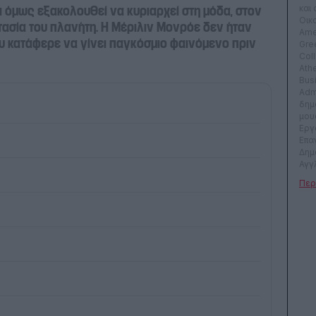
ι όμως εξακολουθεί να κυριαρχεί στη μόδα, στον
και
Οικ
τασία του πλανήτη. Η Μέριλιν Μονρόε δεν ήταν
Ame
ου κατάφερε να γίνει παγκόσμιο φαινόμενο πριν
Gre
Col
Ath
Bus
Admi
δημ
μου
Εργ
Επα
Δημ
Αγγλ
Γαλ
αρκ
οικ
ναυτ
Από 
δημ
klik
συν
εφη
mon
βρα
λογ