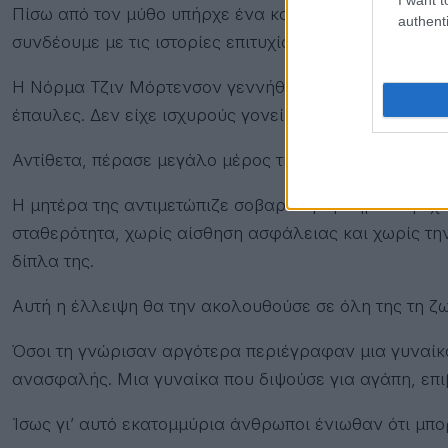
Πίσω από τον μύθο υπήρχε ένα κορίτσι που δεν είχε 
authenti
συνδέουμε με τις ιστορίες επιτυχίας του Χόλιγουντ.
Η Νόρμα Τζιν Μόρτενσον γεννήθηκε στο Λος Άντζελες
έπαυλες. Δεν είχε ισχυρούς γονείς. Δεν είχε γνωριμί
Αντίθετα, πέρασε μεγάλο μέρος της παιδικής της ηλικ
Η μητέρα της αντιμετώπιζε σοβαρά προβλήματα ψυχι
σταθερότητα, χωρίς αίσθηση ασφάλειας και χωρίς την
δίπλα της.
Αυτή η έλλειψη θα την ακολουθούσε σε όλη της τη ζω
Όσοι τη γνώρισαν αργότερα περιέγραφαν μια γυναίκα
ανασφαλής. Μια γυναίκα που διψούσε για αγάπη, επι
Ίσως γι’ αυτό εκατομμύρια άνθρωποι ένιωθαν ότι μπο