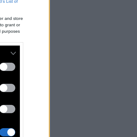
B’s List of
er and store
to grant or
ed purposes