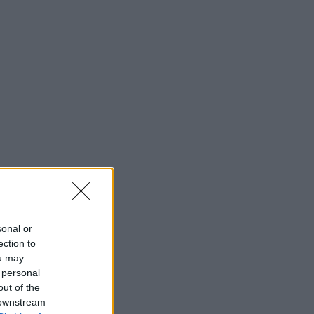
sonal or
ection to
ou may
 personal
out of the
 downstream