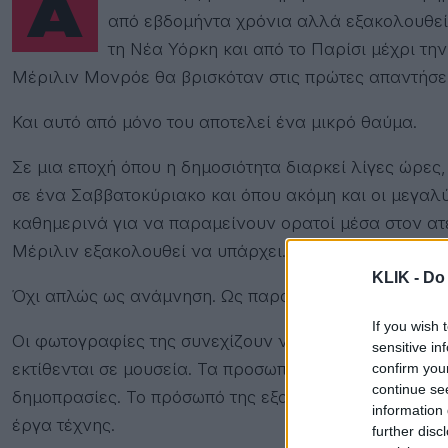
Αν κάποιος ζητούσε σήμερα από έναν έφηβο να κατονομάσει μια γυναίκα που έζησε πριν
από εβδομήντα χρόνια αλλά εξακολουθεί 
τη Νέα Υόρκη και από το Παρίσι μέχρι την
Μέριλιν Μονρόε θα βρισκόταν στις πρώτες απαντήσει
Και αυτό από μόνο του αποτελεί ένα μικρό θαύμα.
Σε μια εποχή όπου η δημοσιότητα διαρκεί λίγες ώρες,
σε ένα Σαββατοκύριακο και όπου ακόμη και οι μεγαλ
καθημερινά για να παραμείνουν ορατοί μέσα στον ατ
Μέριλιν εξακολουθεί να υπάρχει.
KLIK -
Do 
Όχι απλώς ως ανάμνηση. Ως παρουσία.
If you wish 
Οι φωτογραφίες της συνεχίζουν να γίνονται εξώφυλ
sensitive in
εκτίθενται σε μουσεία. Τα προσωπικά της αντικείμεν
confirm you
continue se
δημοπρασίες. Το πρόσωπό της εξακολουθεί να τυπώνετ
information 
έργα τέχνης.
further disc