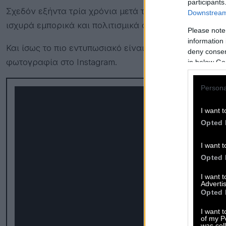
participants
Σχεδόν εξήντα τρία χρόνια μετά τον θάνατό της, η Μ
Downstream 
ισχυρά εμπορικά και πολιτισμικά σύμβολα στον κόσμο
Please note
information 
Και ίσως το πιο εντυπωσιακό είναι ότι πέτυχε όλη αυ
deny consent
φωτογραφία στο Instagram.
in below Go
Persona
I want t
Opted 
I want t
Opted 
I want 
Advertis
Opted 
I want t
of my P
was col