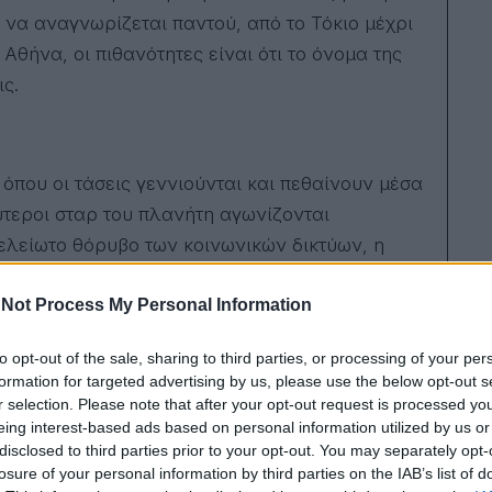
να αναγνωρίζεται παντού, από το Τόκιο μέχρι
 Αθήνα, οι πιθανότητες είναι ότι το όνομα της
ς.
 όπου οι τάσεις γεννιούνται και πεθαίνουν μέσα
ύτεροι σταρ του πλανήτη αγωνίζονται
ελείωτο θόρυβο των κοινωνικών δικτύων, η
Not Process My Personal Information
to opt-out of the sale, sharing to third parties, or processing of your per
λα. Τα φορέματά της εξακολουθούν να
formation for targeted advertising by us, please use the below opt-out s
α πωλούνται για εκατομμύρια δολάρια σε
r selection. Please note that after your opt-out request is processed y
eing interest-based ads based on personal information utilized by us or
αι σε αφίσες, βιβλία, πίνακες, μπλουζάκια και
disclosed to third parties prior to your opt-out. You may separately opt-
losure of your personal information by third parties on the IAB’s list of