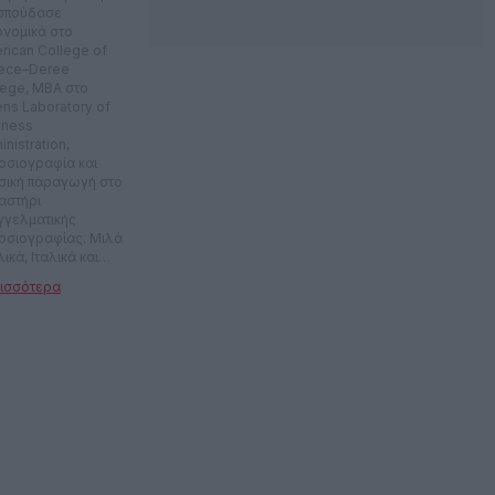
 σπούδασε
ονομικά στο
rican College of
ece–Deree
lege, MBA στο
ens Laboratory of
iness
nistration,
οσιογραφία και
σική παραγωγή στο
αστήρι
γγελματικής
οσιογραφίας. Μιλά
ικά, Ιταλικά και
λικά. Εργάστηκε
ετά χρόνια στο
ονομικό τμήμα
ιλιακής εταιρείας.
το 2016 είναι
οσιογράφος στο
.gr, ενώ
εργάστηκε με την
μερίδα Αξία και το
onews.gr. Έχει
βευτεί σε
οτεχνικούς