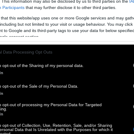
. This information may also be disclosed by us to third parties on the
IA
έριλιν Μονρόε παραμένει ένα από τα πιο
Participants
that may further disclose it to other third parties.
.
 that this website/app uses one or more Google services and may gath
including but not limited to your visit or usage behaviour. You may click 
τή την επιρροή χωρίς να ανεβάσει ούτε μία
 to Google and its third-party tags to use your data for below specifi
ogle consent section.
l Data Processing Opt Outs
o opt-out of the Sharing of my personal data.
In
o opt-out of the Sale of my Personal Data.
In
to opt-out of processing my Personal Data for Targeted
ing.
In
o opt-out of Collection, Use, Retention, Sale, and/or Sharing
ersonal Data that Is Unrelated with the Purposes for which it
lected.