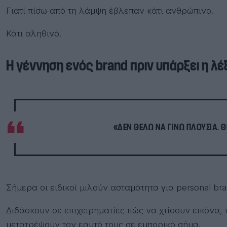
Γιατί πίσω από τη λάμψη έβλεπαν κάτι ανθρώπινο.
Κάτι αληθινό.
Η γέννηση ενός brand πριν υπάρξει η λέ
«ΔΕΝ ΘΈΛΩ ΝΑ ΓΊΝΩ ΠΛΟΎΣΙΑ. Θ
Σήμερα οι ειδικοί μιλούν ασταμάτητα για personal bra
Διδάσκουν σε επιχειρηματίες πώς να χτίσουν εικόνα, 
μετατρέψουν τον εαυτό τους σε εμπορικό σήμα.