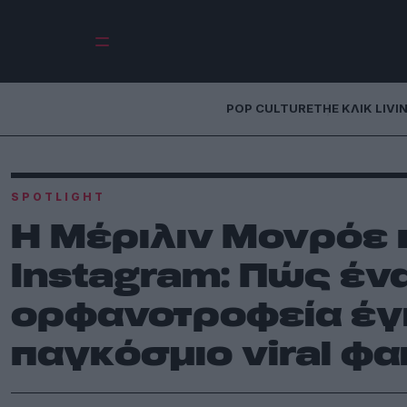
POP CULTURE
THE ΚΛΙΚ LIVI
SPOTLIGHT
Η Μέριλιν Μονρόε 
Instagram: Πώς ένα
ορφανοτροφεία έγι
παγκόσμιο viral φ