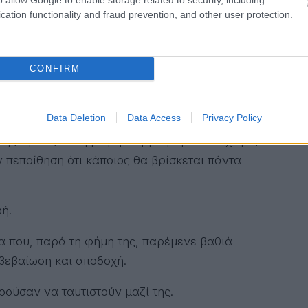
τίποτα από τα χαρακτηριστικά που συνήθως
cation functionality and fraud prevention, and other user protection.
 την 1η Ιουνίου 1926. Δεν μεγάλωσε σε
CONFIRM
ες που θα άνοιγαν πόρτες.
ίας σε ανάδοχες οικογένειες και ιδρύματα.
Data Deletion
Data Access
Privacy Policy
κής υγείας και η μικρή Νόρμα μεγάλωσε χωρίς
 πεποίθηση ότι κάποιος θα βρίσκεται πάντα
ή.
 που, παρά τη φήμη της, παρέμενε βαθιά
βεβαίωση και αποδοχή.
ρούσαν να ταυτιστούν μαζί της.