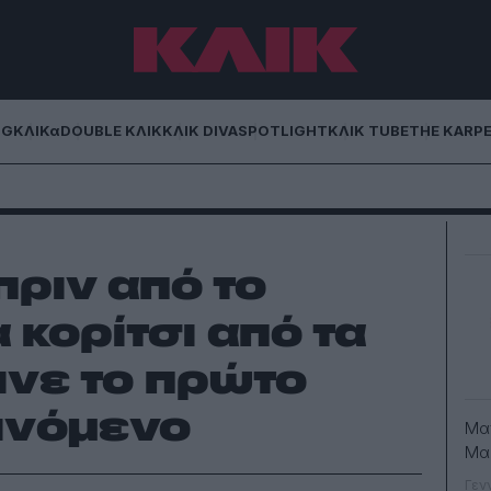
NG
ΚΛΙΚα
DOUBLE ΚΛΙΚ
ΚΛΙΚ DIVA
SPOTLIGHT
ΚΛΙΚ TUBE
THE KARP
πριν από το
 κορίτσι από τα
νε το πρώτο
αινόμενο
Mα
Μα
Γεν