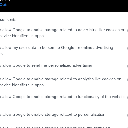
ΤΑ ΑΛΛΆ ΜΕ ΤΗΝ ΠΡΟΣΩΠΙΚΌΤΗΤΑ. ΔΕΝ ΑΦΟΡΆ
Out
ΝΑ ΒΡΊΣΚΕΙΣ ΈΝΑΝ ΤΡΌΠΟ ΝΑ ΕΚΦΡΆΖΕΙΣ ΤΟΝ
Υ.
consents
o allow Google to enable storage related to advertising like cookies on
evice identifiers in apps.
o allow my user data to be sent to Google for online advertising
ς επαγγελματικής της επιτυχίας.
s.
to allow Google to send me personalized advertising.
o allow Google to enable storage related to analytics like cookies on
ηθός σχεδιασμού.
evice identifiers in apps.
o allow Google to enable storage related to functionality of the website
αμερικανικά ρούχα της. Είχε σταθερή παρουσία
της μόδας. Δεν προκαλούσε ενθουσιασμό. Δεν
o allow Google to enable storage related to personalization.
ι.
o allow Google to enable storage related to security, including