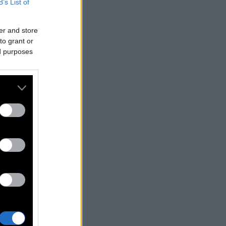
B’s List of
er and store
to grant or
ed purposes