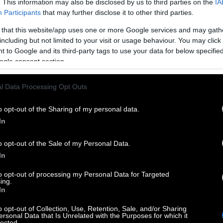
. This information may also be disclosed by us to third parties on the
IA
Participants
that may further disclose it to other third parties.
 that this website/app uses one or more Google services and may gath
including but not limited to your visit or usage behaviour. You may click 
 to Google and its third-party tags to use your data for below specifi
ogle consent section.
l Data Processing Opt Outs
να παιδί που προσπαθούσε να βρει τη θέση του
ιωθε διαφορετική από τους συνομηλίκους της.
o opt-out of the Sharing of my personal data.
continentia pigmenti, η οποία επηρέαζε το
In
o opt-out of the Sale of my Personal Data.
In
όλη της τη ζωή.
to opt-out of processing my Personal Data for Targeted
ing.
In
o opt-out of Collection, Use, Retention, Sale, and/or Sharing
ΙΣΕ ΣΤΑΔΙΑΚΆ ΝΑ ΒΛΈΠΕΙ ΔΎΝΑΜΗ. ΚΑΤΆΛΑΒΕ
ersonal Data that Is Unrelated with the Purposes for which it
lected.