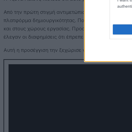
authenti
Από την πρώτη στιγμή αντιμετώπισε την εταιρεία όχι 
πλατφόρμα δημιουργικότητας. Παρατηρούσε τι φορούσ
και στους χώρους εργασίας. Προσπαθούσε να καταλάβε
έλεγαν οι διαφημίσεις ότι έπρεπε να θέλουν.
Αυτή η προσέγγιση την ξεχώρισε γρήγορα.