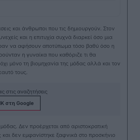
δια
παρ
σεμιν
της 
ψυχ
Univ
είν
νεχείς και η επιτυχία συχνά διαρκεί όσο μια
βιβ
γιος
εραν να αφήσουν αποτύπωμα τόσο βαθύ όσο η
είνα
ρούνταν η γυναίκα που καθόριζε τι θα
δάσ
συν
χι μόνο τη βιομηχανία της μόδας αλλά και τον
ανά
εαυτό τους.
ς στις αναζητήσεις
Κ στη Google
 μόδας. Δεν προέρχεται από αριστοκρατική
ής και δεν εμφανίστηκε ξαφνικά στο προσκήνιο