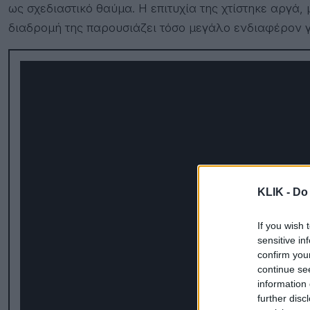
ως σχεδιαστικό θαύμα. Η επιτυχία της χτίστηκε αργά, μ
διαδρομή της παρουσιάζει τόσο μεγάλο ενδιαφέρον γι
KLIK -
Do 
If you wish 
sensitive in
confirm you
continue se
information 
further disc