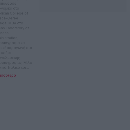
 σπούδασε
ονομικά στο
rican College of
ece–Deree
lege, MBA στο
ens Laboratory of
iness
nistration,
οσιογραφία και
σική παραγωγή στο
αστήρι
γγελματικής
οσιογραφίας. Μιλά
ικά, Ιταλικά και
λικά. Εργάστηκε
ετά χρόνια στο
ονομικό τμήμα
ιλιακής εταιρείας.
το 2016 είναι
οσιογράφος στο
.gr, ενώ
εργάστηκε με την
μερίδα Αξία και το
onews.gr. Έχει
βευτεί σε
οτεχνικούς