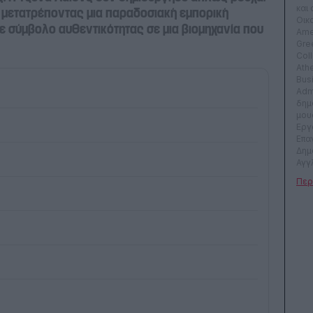
και
 μετατρέποντας μια παραδοσιακή εμπορική
Οικ
σε σύμβολο αυθεντικότητας σε μια βιομηχανία που
Ame
Gre
Col
Ath
Bus
Admi
δημ
μου
Εργ
Επα
Δημ
Αγγλ
Γαλ
αρκ
οικ
ναυτ
Από 
δημ
klik
συν
εφη
mon
βρα
λογ