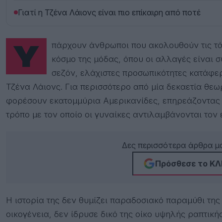
Γιατί η Τζένα Λάιονς είναι πιο επίκαιρη από ποτέ
Υπάρχουν άνθρωποι που ακολουθούν τις τάσεις και άνθρωποι που τις δημιουργούν. Στον
κόσμο της μόδας, όπου οι αλλαγές είναι συ
σεζόν, ελάχιστες προσωπικότητες κατάφ
Τζένα Λάιονς. Για περισσότερο από μία δεκαετία θεω
φορέσουν εκατομμύρια Αμερικανίδες, επηρεάζοντας ό
τρόπο με τον οποίο οι γυναίκες αντιλαμβάνονται τον 
Δες περισσότερα άρθρα μα
Πρόσθεσε το ΚΛΙ
Η ιστορία της δεν θυμίζει παραδοσιακό παραμύθι της
οικογένεια, δεν ίδρυσε δικό της οίκο υψηλής ραπτικ