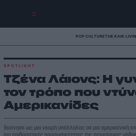
POP CULTURE
THE ΚΛΙΚ LIVI
SPOTLIGHT
Τζένα Λάιονς: Η γυ
τον τρόπο που ντύν
Αμερικανίδες
Ξεκίνησε ως μια νεαρή υπάλληλος σε μια αμερικανική εται
πιο επιδραστικές προσωπικότητες της παγκόσμιας μόδα