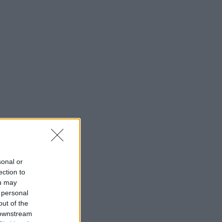
sonal or
ection to
ou may
 personal
out of the
 downstream