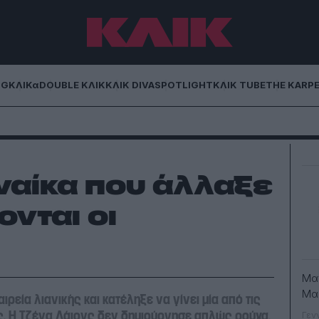
NG
ΚΛΙΚα
DOUBLE ΚΛΙΚ
ΚΛΙΚ DIVA
SPOTLIGHT
ΚΛΙΚ TUBE
THE KARP
ναίκα που άλλαξε
ονται οι
Mα
Μα
ρεία λιανικής και κατέληξε να γίνει μία από τις
ς. Η Τζένα Λάιονς δεν δημιούργησε απλώς ρούχα.
Γεν