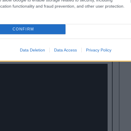
cation functionality and fraud prevention, and other user protection.
ως μια αλυσίδα λιανικής αλλά ως μια
αν οι γυναίκες στους δρόμους, στα περιοδικά
ι τι ήθελαν πραγματικά και όχι τι τους
CONFIRM
Data Deletion
Data Access
Privacy Policy