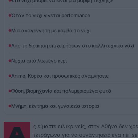
«Το νύχι μπορεί να είναι μια μορφή τέχνης»
Όταν το νύχι γίνεται performance
Μια αναγέννηση με καμβά το νύχι
Από τη διοίκηση επιχειρήσεων στο καλλιτεχνικό νύχι
Νύχια από λιωμένο κερί
Anime, Κορέα και προσωπικές αναμνήσεις
Φύση, βιομηχανία και πολυμερισμένα φυτά
Μνήμη, κέντημα και γυναικεία ιστορία
Ας είμαστε ειλικρινείς, στην Αθήνα δεν χρειάζεται να περπατήσεις πάνω από δύο
τετράγωνα για να συναντήσεις ένα nail sa