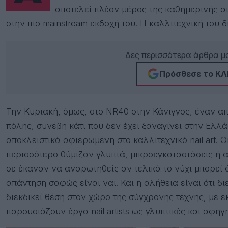
αποτελεί πλέον μέρος της καθημερινής α
στην πιο mainstream εκδοχή του. Η καλλιτεχνική του
Δες περισσότερα άρθρα μα
Πρόσθεσε το ΚΛΙ
Την Κυριακή, όμως, στο NR40 στην Κάνιγγος, έναν α
πόλης, συνέβη κάτι που δεν έχει ξαναγίνει στην Ελ
αποκλειστικά αφιερωμένη στο καλλιτεχνικό nail art.
περισσότερο θύμιζαν γλυπτά, μικροεγκαταστάσεις ή α
σε έκαναν να αναρωτηθείς αν τελικά το νύχι μπορεί 
απάντηση σαφώς είναι ναι. Και η αλήθεια είναι ότι διεθν
διεκδικεί θέση στον χώρο της σύγχρονης τέχνης, με ε
παρουσιάζουν έργα nail artists ως γλυπτικές και αφηγ