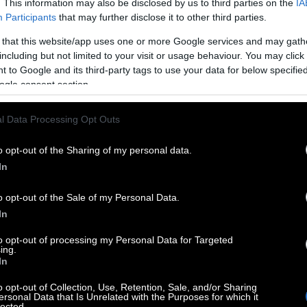
. This information may also be disclosed by us to third parties on the
IA
Participants
that may further disclose it to other third parties.
 that this website/app uses one or more Google services and may gath
including but not limited to your visit or usage behaviour. You may click 
 to Google and its third-party tags to use your data for below specifi
ogle consent section.
l Data Processing Opt Outs
o opt-out of the Sharing of my personal data.
In
o opt-out of the Sale of my Personal Data.
In
to opt-out of processing my Personal Data for Targeted
ing.
In
o opt-out of Collection, Use, Retention, Sale, and/or Sharing
ersonal Data that Is Unrelated with the Purposes for which it
lected.