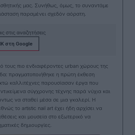
ισθητικής μας. Συνήθως, όμως, το συναντάμε
 διάσταση παραμένει σχεδόν αόρατη.
ς στις αναζητήσεις
Κ στη Google
πό τους πιο ενδιαφέροντες urban χώρους της
λάδα: πραγματοποιήθηκε η πρώτη έκθεση
 Οκτώ καλλιτέχνες παρουσίασαν έργα που
ντικείμενα σύγχρονης τέχνης παρά νύχια και
όντως να σταθεί μέσα σε μια γκαλερί. Η
ώς το artistic nail art έχει ήδη αρχίσει να
κθέσεις και μουσεία στο εξωτερικό να
ηματικές δημιουργίες.