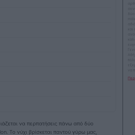
αρθ
σεν
δύο
mill
αδι
και 
ανα
καλ
ευγ
Γεν
Αθήν
πόλη
εξε
να 
να 
αλή
ανθ
μου:
πρέπ
τεχν
lon. Το νύχι βρίσκεται παντού γύρω μας,