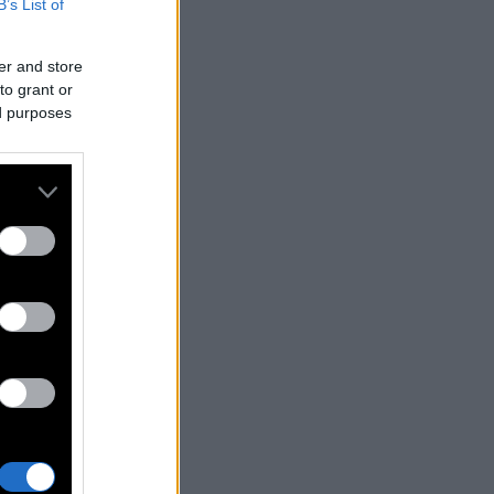
B’s List of
er and store
to grant or
ed purposes