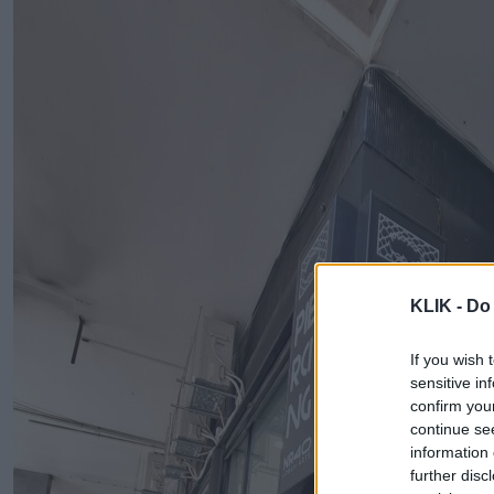
KLIK -
Do 
If you wish 
sensitive in
confirm you
continue se
information 
further disc