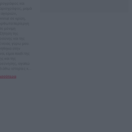
ρογράφος και
αριογράφος, μαμά
 αγοριών,
ennial σε κρίση,
όρθωτα περίεργη
σε μόνιμη
ζήτηση της
οσύνης και της
ένειας γύρω μου.
νήθηκα στην
α, είμαι παιδί της
ς και της
ρεύνησης, αγαπώ
πλάθω ιστορίες και
ακούω τις μικρές
θειες των
ρώπων. Το μότο
 η ζωή είναι μικρή,
ει να έχεις
ική.