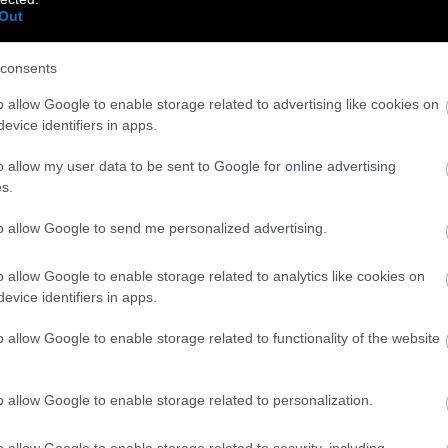
Out
consents
o allow Google to enable storage related to advertising like cookies on
evice identifiers in apps.
o allow my user data to be sent to Google for online advertising
ης»
s.
to allow Google to send me personalized advertising.
ky Artistry), που είναι πίσω από τη
ion της χώρας: «Είναι πολύ σημαντικό για εμένα
o allow Google to enable storage related to analytics like cookies on
ή τέχνης», αναφέρει. Ασχολείται
evice identifiers in apps.
ο στο οποίο επιμένει είναι η αφηγηματική
o allow Google to enable storage related to functionality of the website
ς νύχια επάνω σου που να φέρουν μια ιστορία,
αφορετικό».
o allow Google to enable storage related to personalization.
o allow Google to enable storage related to security, including