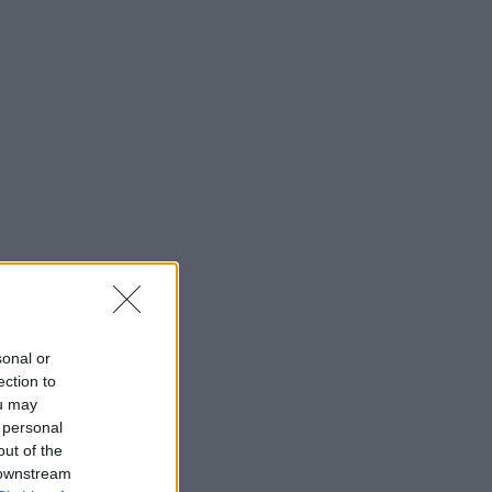
sonal or
ection to
ou may
 personal
out of the
 downstream