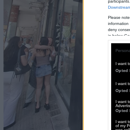
participants
Downstream 
Please note
information 
deny consent
in below Go
Persona
I want t
Opted 
I want t
Opted 
I want 
Advertis
Opted 
I want t
of my P
was col