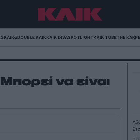
NG
ΚΛΙΚα
DOUBLE ΚΛΙΚ
ΚΛΙΚ DIVA
SPOTLIGHT
ΚΛΙΚ TUBE
THE KARP
Μπορεί να είναι
Λί
Στ
Ηθο