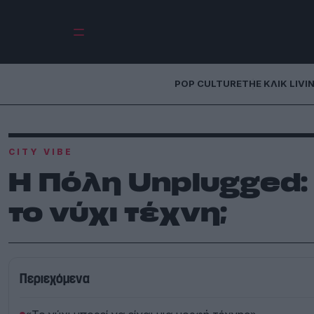
POP CULTURE
THE ΚΛΙΚ LIVI
CITY VIBE
Η Πόλη Unplugged: 
το νύχι τέχνη;
Περιεχόμενα