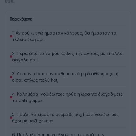
εσύ.
Περιεχόμενα
1. Αν εσύ κι εγώ ήμασταν κάλτσες, θα ήμασταν το
τέλειο ζευγάρι.
2. Πέρα από το να μου κόβεις την ανάσα, με τι άλλο
ασχολείσαι;
3. Λοιπόν, είσαι συναισθηματικά μη διαθέσιμος/η ή
είσαι απλώς πολύ hot;
4. Καλημέρα, νομίζω πως ήρθε η ώρα να διαγράψεις
τα dating apps.
5. Παίζει να είμαστε συμμαθητές; Γιατί νομίζω πως
έχουμε μαζί χημεία.
6. Προλαβαίνουμε να βγούμε μια φορά πριν