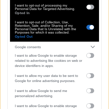
μακροχρόνιων σχέσεων.
I want to opt-out of processing my
Personal Data for Targeted Advertising.
Opted In
8. Έχεις τέλειο χαμόγελο. Μπορώ να το
I want to opt-out of Collection, Use,
ξαναδώ;
Retention, Sale, and/or Sharing of my
Personal Data that Is Unrelated with the
Purposes for which it was collected.
Opted Out
Πώς να μη σου χαμογελάσει μετά;
Google consents
9. Θα σε ρωτούσα τι κάνεις απόψε,
I want to allow Google to enable storage
αλλά προτιμώ να σου το δείξω.
related to advertising like cookies on web or
device identifiers in apps.
Κλασικό και λίγο βαρύ, προδιαθέτει για έξαλλες
I want to allow my user data to be sent to
καταστάσεις αλλά αφήνει και περιθώριο.
Google for online advertising purposes.
I want to allow Google to send me
10. Είσαι τόσο hot που με έκανες να
personalized advertising.
ξεχάσω την ατάκα.
I want to allow Google to enable storage