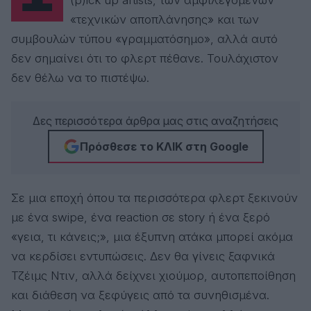
(p)ick up artists, των αμφιλεγόμενων
«τεχνικών αποπλάνησης» και των
συμβουλών τύπου «γραμματόσημο», αλλά αυτό
δεν σημαίνει ότι το φλερτ πέθανε. Τουλάχιστον
δεν θέλω να το πιστέψω.
Δες περισσότερα άρθρα μας στις αναζητήσεις
Πρόσθεσε το ΚΛΙΚ στη Google
Σε μια εποχή όπου τα περισσότερα φλερτ ξεκινούν
με ένα swipe, ένα reaction σε story ή ένα ξερό
«γεια, τι κάνεις;», μια έξυπνη ατάκα μπορεί ακόμα
να κερδίσει εντυπώσεις. Δεν θα γίνεις ξαφνικά
Τζέιμς Ντιν, αλλά δείχνει χιούμορ, αυτοπεποίθηση
και διάθεση να ξεφύγεις από τα συνηθισμένα.