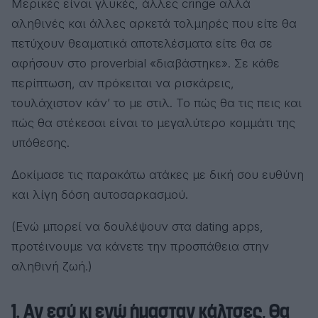
Μερικές είναι γλυκές, άλλες cringe αλλά
αληθινές και άλλες αρκετά τολμηρές που είτε θα
πετύχουν θεαματικά αποτελέσματα είτε θα σε
αφήσουν στο proverbial «διαβάστηκε». Σε κάθε
περίπτωση, αν πρόκειται να ρισκάρεις,
τουλάχιστον κάν’ το με στιλ. Το πώς θα τις πεις και
πώς θα στέκεσαι είναι το μεγαλύτερο κομμάτι της
υπόθεσης.
Δοκίμασε τις παρακάτω ατάκες με δική σου ευθύνη
και λίγη δόση αυτοσαρκασμού.
(Ενώ μπορεί να δουλέψουν στα dating apps,
προτέινουμε να κάνετε την προσπάθεια στην
αληθινή ζωή.)
1. Αν εσύ κι εγώ ήμασταν κάλτσες, θα