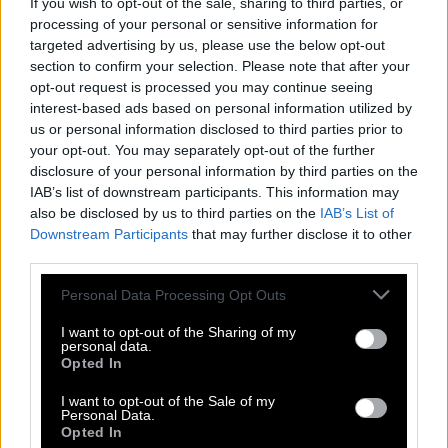
If you wish to opt-out of the sale, sharing to third parties, or
processing of your personal or sensitive information for
COVER STORY
targeted advertising by us, please use the below opt-out
section to confirm your selection. Please note that after your
Σεξ και σχέσεις: Το απόλυτο λεξικό
opt-out request is processed you may continue seeing
των 20άρηδων
interest-based ads based on personal information utilized by
us or personal information disclosed to third parties prior to
your opt-out. You may separately opt-out of the further
6. Προλαβαίνουμε να βγούμε μια φορά
disclosure of your personal information by third parties on the
IAB’s list of downstream participants. This information may
πριν επιστρέψεις στον Παράδεισο;
also be disclosed by us to third parties on the
IAB’s List of
Downstream Participants
that may further disclose it to other
third parties.
Η ανατροπή του κλισέ «Πόνεσε;» «Πότε;» «Όταν
έπεσες από τον Παράδεισο».
Please note that this website/app uses one or more Google
Personal Data Processing Opt Outs
services and may gather and store information including but
not limited to your visit or usage behaviour. You may click to
I want to opt-out of the Sharing of my
7. Θέλω ο έρωτάς μας να είναι σαν το
personal data.
grant or deny consent to Google and its third-party tags to
Opted In
use your data for below specified purposes in below Google
π
. Άρρητος και ατελείωτος.
consent section.
I want to opt-out of the Sale of my
Personal Data.
Για τους λάτρεις των μαθηματικών και των
Opted In