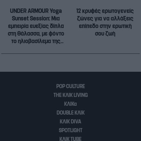
UNDER ARMOUR Yoga
12 κρυφές ερωτογενείς
Sunset Session: Μια
ζώνες για να αλλάξεις
εμπειρία ευεξίας δίπλα
επίπεδο στην ερωτική
στη θάλασσα, με φόντο
σου ζωή
το ηλιοβασίλεμα της
Αθηναϊκής Ριβιέρας
POP CULTURE
THE ΚΛΙΚ LIVING
ΚΛΙΚα
DOUBLE ΚΛΙΚ
ΚΛΙΚ DIVA
SPOTLIGHT
ΚΛΙΚ TUBE