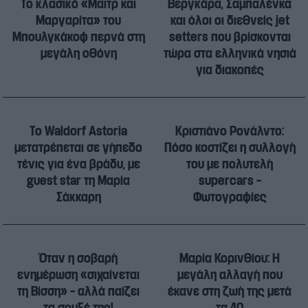
Το κλασικό «Μαιτρ και
Βεργκάρα, Σαμπαλένκα
Μαργαρίτα» του
και όλοι οι διεθνείς jet
Μπουλγκάκοφ περνά στη
setters που βρίσκονται
μεγάλη οθόνη
τώρα στα ελληνικά νησιά
για διακοπές
Το Waldorf Astoria
Κριστιάνο Ρονάλντο:
μετατρέπεται σε γήπεδο
Πόσο κοστίζει η συλλογή
τένις για ένα βράδυ, με
του με πολυτελή
guest star τη Μαρία
supercars –
Σάκκαρη
Φωτογραφίες
Όταν η σοβαρή
Μαρία Κορινθίου: Η
ενημέρωση «σιχαίνεται
μεγάλη αλλαγή που
τη Βίσση» – αλλά παίζει
έκανε στη ζωή της μετά
τα σουξέ της!
τα 40