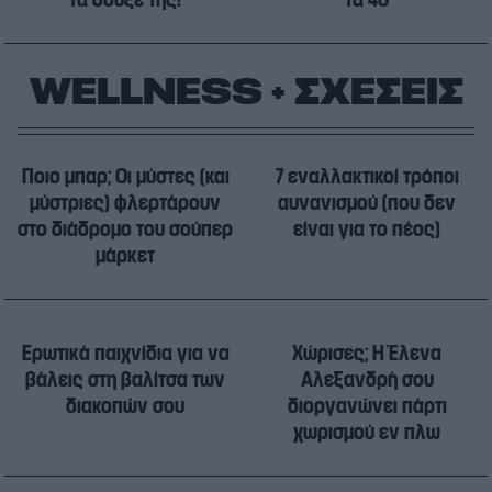
WELLNESS + ΣΧΕΣΕΙΣ
Ποιο μπαρ; Οι μύστες (και
7 εναλλακτικοί τρόποι
μύστριες) φλερτάρουν
αυνανισμού (που δεν
στο διάδρομο του σούπερ
είναι για το πέος)
μάρκετ
Ερωτικά παιχνίδια για να
Χώρισες; Η Έλενα
βάλεις στη βαλίτσα των
Αλεξανδρή σου
διακοπών σου
διοργανώνει πάρτι
χωρισμού εν πλω