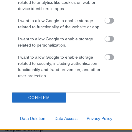
related to analytics like cookies on web or
Απλό, λιτό, απέριττο. Μπορεί απλώς να είναι η
device identifiers in apps.
αλήθεια. Να έπαθες μο@νόπλακα και να ξέχασες
I want to allow Google to enable storage
και το όνομά σου.
related to functionality of the website or app.
I want to allow Google to enable storage
11. Μου δίνεις το τηλέφωνό σου;
related to personalization.
I want to allow Google to enable storage
Χωρίς πλάκα. Όχι σόσιαλ, όχι ινσταγραμο-τικτόκ
related to security, including authentication
και λοιπές μπούρδες που ξεθυμαίνουν μια σχέση
functionality and fraud prevention, and other
και την περιορίζουν σε likes και reactions.
user protection.
12. Νομίζω ότι είμαστε στην ίδια σελίδα
CONFIRM
Αν είστε η
Dua Lipa
και ο
Κάλουμ Τέρνερ
και
διαβάζετε το ίδιο βιβλίο.
Data Deletion
Data Access
Privacy Policy
Διαβάστε επίσης