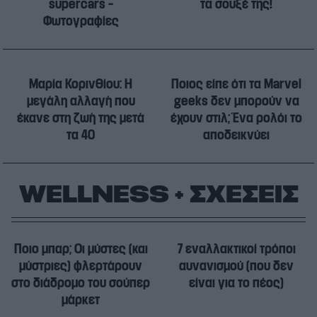
supercars –
τα σουξέ της!
Φωτογραφίες
Μαρία Κορινθίου: Η
Ποιος είπε ότι τα Marvel
μεγάλη αλλαγή που
geeks δεν μπορούν να
έκανε στη ζωή της μετά
έχουν στιλ; Ένα ρολόι το
τα 40
αποδεικνύει
WELLNESS + ΣΧΕΣΕΙΣ
Ποιο μπαρ; Οι μύστες (και
7 εναλλακτικοί τρόποι
μύστριες) φλερτάρουν
αυνανισμού (που δεν
στο διάδρομο του σούπερ
είναι για το πέος)
μάρκετ