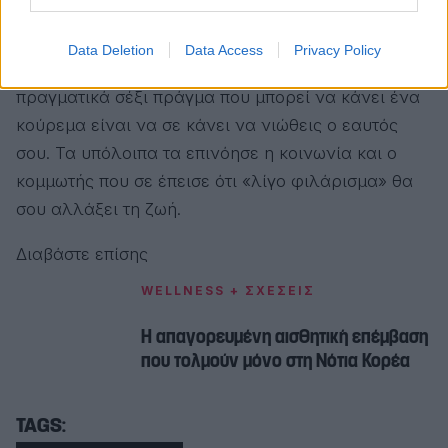
επικίνδυνος, πιο επαναστάτης ή πιο ποθητός.
Data Deletion
Data Access
Privacy Policy
Κι όμως, στο τέλος της ημέρας, το μόνο
πραγματικά σέξι πράγμα που μπορεί να κάνει ένα
κούρεμα είναι να σε κάνει να νιώθεις ο εαυτός
σου. Τα υπόλοιπα τα επινόησε η κοινωνία και ο
κομμωτής που σε έπεισε ότι «λίγο φιλάρισμα» θα
σου αλλάξει τη ζωή.
Διαβάστε επίσης
WELLNESS + ΣΧΕΣΕΙΣ
Η απαγορευμένη αισθητική επέμβαση
που τολμούν μόνο στη Νότια Κορέα