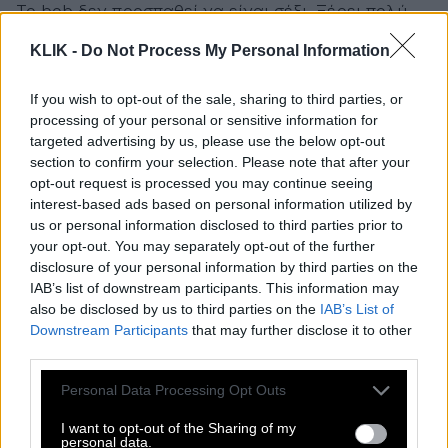
Το bob δεν προσπαθεί να είναι σέξι. Ξέρει πολύ
καλά ότι είναι.
KLIK -
Do Not Process My Personal Information
Διαβάστε επίσης
If you wish to opt-out of the sale, sharing to third parties, or
processing of your personal or sensitive information for
COVER STORY
targeted advertising by us, please use the below opt-out
section to confirm your selection. Please note that after your
Καγκούρια, φασαίοι, εναλλακτικοί και
opt-out request is processed you may continue seeing
οι υπόλοιπες φυλές της Αθήνας
interest-based ads based on personal information utilized by
us or personal information disclosed to third parties prior to
your opt-out. You may separately opt-out of the further
Mullet
disclosure of your personal information by third parties on the
IAB’s list of downstream participants. This information may
also be disclosed by us to third parties on the
IAB’s List of
Business in the front, party in the back. Κοντά
Downstream Participants
that may further disclose it to other
μπροστά και με ουρές πίσω, το mullet είναι η πιο
third parties.
γενναία απόφαση που μπορεί να πάρει άνθρωπος
Please note that this website/app uses one or more Google
Personal Data Processing Opt Outs
για το κεφάλι του. Δεν αρέσει σε όλους αλλά
services and may gather and store information including but
αρέσει στους σωστούς ανθρώπους. Αυτούς που
not limited to your visit or usage behaviour. You may click to
I want to opt-out of the Sharing of my
personal data.