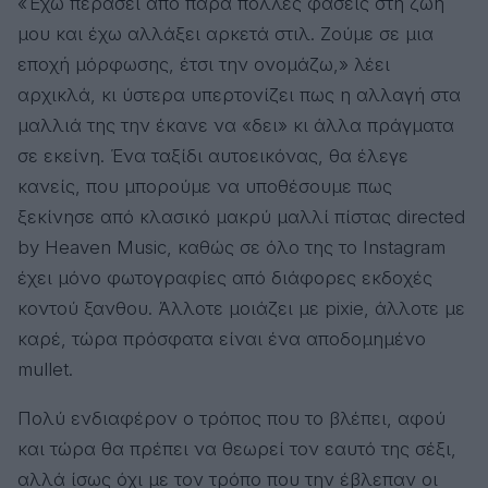
«Έχω περάσει από πάρα πολλές φάσεις στη ζωή
μου και έχω αλλάξει αρκετά στιλ. Ζούμε σε μια
εποχή μόρφωσης, έτσι την ονομάζω,» λέει
αρχικλά, κι ύστερα υπερτονίζει πως η αλλαγή στα
μαλλιά της την έκανε να «δει» κι άλλα πράγματα
σε εκείνη. Ένα ταξίδι αυτοεικόνας, θα έλεγε
κανείς, που μπορούμε να υποθέσουμε πως
ξεκίνησε από κλασικό μακρύ μαλλί πίστας directed
by Heaven Music, καθώς σε όλο της το Instagram
έχει μόνο φωτογραφίες από διάφορες εκδοχές
κοντού ξανθου. Άλλοτε μοιάζει με pixie, άλλοτε με
καρέ, τώρα πρόσφατα είναι ένα αποδομημένο
mullet.
Πολύ ενδιαφέρον ο τρόπος που το βλέπει, αφού
και τώρα θα πρέπει να θεωρεί τον εαυτό της σέξι,
αλλά ίσως όχι με τον τρόπο που την έβλεπαν οι