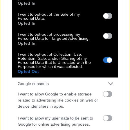
grant or deny consent to Google and its third-party tags to
συνήθως φορούν δερμάτινο, ακούνε πανκ και
Opted In
use your data for below specified purposes in below Google
βρίσκουν σέξι το ρευστό φύλο.
consent section.
I want to opt-out of the Sale of my
Personal Data.
Opted In
Mπόμπα
I want to opt-out of processing my
Personal Data for Targeted Advertising.
Το ξυρισμένο κεφάλι είναι ίσως η μεγαλύτερη
Opted In
προσβολή προς όλα τα στερεότυπα. Για αιώνες
I want to opt-out of Collection, Use,
Retention, Sale, and/or Sharing of my
λέγαμε ότι η θηλυκότητα, η αρρενωπότητα και ο
Personal Data that Is Unrelated with the
Purposes for which it was collected.
αισθησιασμός κρέμονται από μερικές τρίχες. Όταν
Opted Out
ξαφνικά εμφανίζεται κάποιος που τις ξυρίζει όλες
και συνεχίζει να είναι ο ίδιος άνθρωπος
Google consents
παθαίνουμε σοκ. Σταματάμε να βλεπουμε την ίδια
I want to allow Google to enable storage
σέξι γυναίκα, για παράδειγμα. Στους άντρες είναι
related to advertising like cookies on web or
device identifiers in apps.
πιο αποδεκτό γιατί η αραίωση είναι κοινό τους
βίωμα.
I want to allow my user data to be sent to
Google for online advertising purposes.