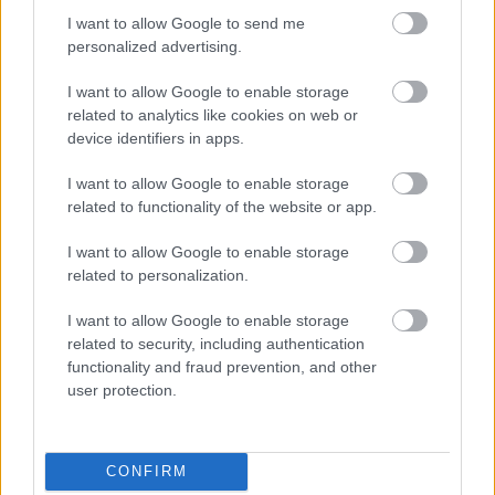
Mοϊκάνα
I want to allow Google to send me
personalized advertising.
Το κούρεμα που κάνεις λίγο πριν τα πάρεις
I want to allow Google to enable storage
μπόμπα. Αυτός που έχει μοϊκάνα δεν ενδιαφέρεται
related to analytics like cookies on web or
για τη γνώμούλα σου. Δεν είναι τυχαίο ότι είναι
device identifiers in apps.
συνυφασμένη με το πανκ, την αντιδραστικότητα
I want to allow Google to enable storage
και ήταν από πάντα unisex. Εμείς το βρίσκουμε χοτ,
related to functionality of the website or app.
πάντως.
I want to allow Google to enable storage
Ίσως λοιπόν η Κάτια Σαμαντζή να έχει δίκιο. Ίσως
related to personalization.
κάποια στιγμή όλοι να χρειαστεί να απαρνηθούμε
I want to allow Google to enable storage
τη «σεξουαλικότητα των μαλλιών μας», αλλά
related to security, including authentication
επειδή εμείς τους έχουμε φορτώσει πολύ
functionality and fraud prevention, and other
user protection.
περισσότερη απ’ όση τους αναλογεί. Είναι
εντυπωσιακό πώς λίγα εκατοστά κερατίνης
καταφέρνουν ακόμη να μας κάνουν να πιστεύουμε
CONFIRM
ότι κάποιος είναι πιο δυναμικός, πιο θηλυκός, πιο