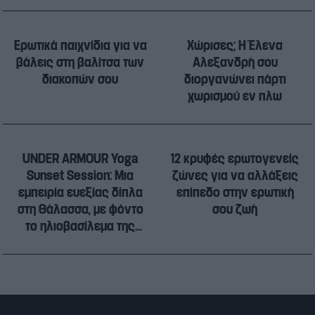
Ερωτικά παιχνίδια για να
Χώρισες; Η Έλενα
βάλεις στη βαλίτσα των
Αλεξανδρή σου
διακοπών σου
διοργανώνει πάρτι
χωρισμού εν πλω
UNDER ARMOUR Yoga
12 κρυφές ερωτογενείς
Sunset Session: Μια
ζώνες για να αλλάξεις
εμπειρία ευεξίας δίπλα
επίπεδο στην ερωτική
στη θάλασσα, με φόντο
σου ζωή
το ηλιοβασίλεμα της
Αθηναϊκής Ριβιέρας