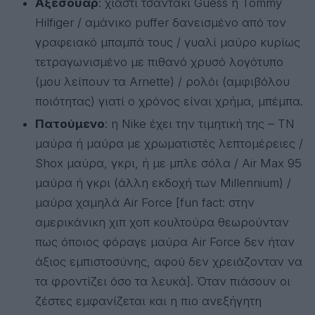
Αξεσουάρ
: χιαστί τσαντάκι Guess ή Tommy
Hilfiger / αμάνικο puffer δανεισμένο από τον
γραφειακό μπαμπά τους / γυαλί μαύρο κυρίως
τετραγωνισμένο με πιθανό χρυσό λογότυπο
(μου λείπουν τα Arnette) / ρολόι (αμφιβόλου
ποιότητας) γιατί ο χρόνος είναι χρήμα, μπέμπα.
Πατούμενο
: η Nike έχει την τιμητική της – TN
μαύρα ή μαύρα με χρωματιστές λεπτομέρειες /
Shox μαύρα, γκρι, ή με μπλε σόλα / Air Max 95
μαύρα ή γκρι (άλλη εκδοχή των Millennium) /
μαύρα χαμηλά Air Force [fun fact: στην
αμερικάνικη χιπ χοπ κουλτούρα θεωρούνταν
πως όποιος φόραγε μαύρα Air Force δεν ήταν
άξιος εμπιστοσύνης, αφού δεν χρειάζονταν να
τα φροντίζει όσο τα λευκά]. Όταν πιάσουν οι
ζέστες εμφανίζεται και η πιο ανεξήγητη