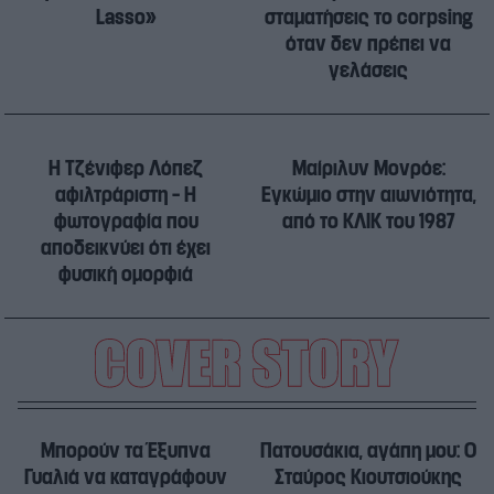
Lasso»
σταματήσεις το corpsing
όταν δεν πρέπει να
γελάσεις
Η Τζένιφερ Λόπεζ
Μαίριλυν Μονρόε:
αφιλτράριστη – Η
Εγκώμιο στην αιωνιότητα,
φωτογραφία που
από το ΚΛΙΚ του 1987
αποδεικνύει ότι έχει
φυσική ομορφιά
Μπορούν τα Έξυπνα
Πατουσάκια, αγάπη μου: Ο
Γυαλιά να καταγράφουν
Σταύρος Κιουτσιούκης