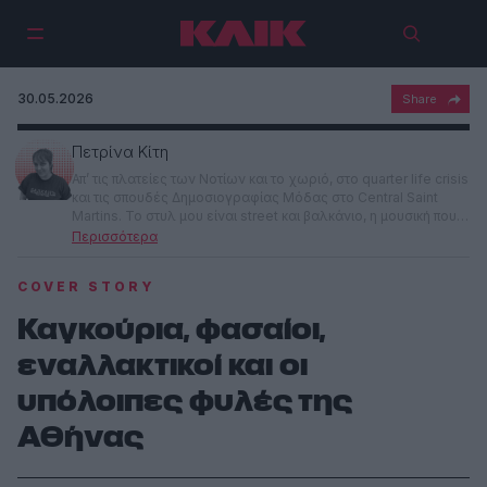
30.05.2026
Πετρίνα Κίτη
Απ’ τις πλατείες των Νοτίων και το χωριό, στο quarter life crisis
και τις σπουδές Δημοσιογραφίας Μόδας στο Central Saint
Martins. Το στυλ μου είναι street και βαλκάνιο, η μουσική που
ακούω λυρική και αθυρόστομη, και η ματιά μου –μάλλον–
διεισδυτική. Αν έχεις γνώμη ΚΛίΚαρε και ριζικό περπάτει.
COVER STORY
Καγκούρια, φασαίοι,
εναλλακτικοί και οι
υπόλοιπες φυλές της
Αθήνας