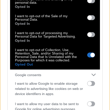
personal data.
grant or deny consent to Google and its third-party tags to
Opted In
use your data for below specified purposes in below Google
consent section.
Στους φασαίους, λοιπόν, υπάρχουν δύο
I want to opt-out of the Sale of my
Personal Data.
υποκατηγορίες. Αυτοί που θέλουν να «είναι στη
Opted In
φάση», είναι πιο πολύ παιδιά που θέλουν να
I want to opt-out of processing my
αποκτήσουν πολιτισμικό κεφάλαιο μέσω της
Personal Data for Targeted Advertising.
Opted In
έκθεσης και της επαφής τους με δραστηριότητες
και μέρη που θεωρούν κουλ. Αγόρια και κορίτσια
I want to opt-out of Collection, Use,
Retention, Sale, and/or Sharing of my
που λατρεύουν το πιο κολεγιακό αμερικάνικο
Personal Data that Is Unrelated with the
Purposes for which it was collected.
street style. Την τιμητική τους έχουν τα φαρδιά τζιν,
Opted Out
συχνά ξεπλυμένα ή γκρι με σκισμένα patches, τα
Google consents
North Face μπουφάν, τα μακρυμάνικα ριγέ πόλο, οι
I want to allow Google to enable storage
ποδοσφαιρικές φανέλες και τα sneakers με
related to advertising like cookies on web or
μεταλλικές λεπτομέρειες. Ενώ το στυλ αυτό είναι
device identifiers in apps.
unisex, στην κοριτσίστικη εκδοχή του εμπίπτει και το
I want to allow my user data to be sent to
Clean Girl Aesthetic, όπου κυριαρχούν οι
sleek
Google for online advertising purposes.