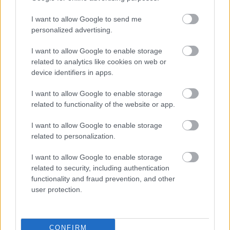
κότσοι, οι καπαρντίνες, τα ίσια τζιν και τα adidas
samba
. Αυτή η μερίδα σχεδιάζει να πάει ή ήδη
I want to allow Google to send me
personalized advertising.
σπουδάζει στο Deree.
I want to allow Google to enable storage
Οι φασάιοι 2
related to analytics like cookies on web or
device identifiers in apps.
I want to allow Google to enable storage
related to functionality of the website or app.
I want to allow Google to enable storage
related to personalization.
I want to allow Google to enable storage
related to security, including authentication
functionality and fraud prevention, and other
user protection.
CONFIRM