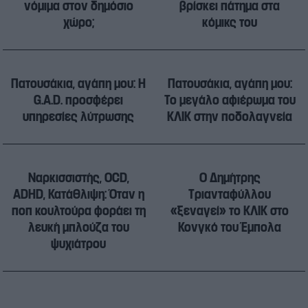
νόμιμα στον δημόσιο
βρίσκει πάτημα στα
χώρο;
κόμικς του
Πατουσάκια, αγάπη μου: Η
Πατουσάκια, αγάπη μου:
G.A.D. προσφέρει
Το μεγάλο αφιέρωμα του
υπηρεσίες λύτρωσης
ΚΛΙΚ στην ποδολαγνεία
Ναρκισσιστής, OCD,
Ο Δημήτρης
ADHD, Κατάθλιψη: Όταν η
Τριανταφύλλου
ποπ κουλτούρα φοράει τη
«ξεναγεί» το ΚΛΙΚ στο
λευκή μπλούζα του
Κονγκό του Έμπολα
ψυχιάτρου