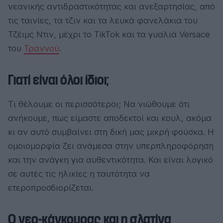
νεανικής αντιδραστικότητας και ανεξαρτησίας, από
τις ταινίες, τα τζιν και τα λευκά φανελάκια του
Τζέιμς Ντιν, μέχρι το TikTok και τα γυαλιά Versace
του
Τραννού
.
Γιατί είναι όλοι ίδιοι;
Τι θέλουμε οι περισσότεροι; Να νιώθουμε ότι
ανήκουμε, πως είμαστε αποδεκτοί και κουλ, ακόμα
κι αν αυτό συμβαίνει στη δική μας μικρή φούσκα. Η
ομοιομορφία ζει ανάμεσα στην υπερπληροφόρηση
και την ανάγκη για αυθεντικότητα. Και είναι λογικό
σε αυτές τις ηλικίες η ταυτότητα να
ετεροπροσδιορίζεται.
Ο νεο-κάγκουρας και η σλατίνα