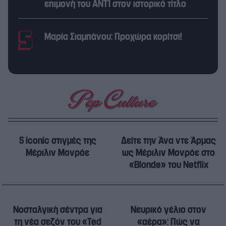
επιμονή του ΑΝΤ1 στον ιστορικό τίτλο
Μαρία Σιαμπάνου: Προχώρα κορίτσι!
5 iconic στιγμές της
Δείτε την Άνα ντε Άρμας
Μέριλιν Μονρόε
ως Μέριλιν Μονρόε στο
«Blonde» του Netflix
Νοσταλγική σέντρα για
Νευρικό γέλιο στον
τη νέα σεζόν του «Ted
«αέρα»: Πώς να