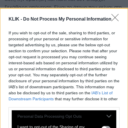
ξεκάθαρη απάντηση. Είναι το άτομο που «είναι στη
φάση» ή ακόμα καλύτερα που κάνει πράγματα για
KLIK -
Do Not Process My Personal Information
να είναι «στη φάση». Αν θέλετε να εντρυφήσετε
προτείνω να παρακολουθήσετε την ψύχραιμη
If you wish to opt-out of the sale, sharing to third parties, or
κριτική του Πλατς στο YouTube με τίτλο «Γιατί είναι
processing of your personal or sensitive information for
targeted advertising by us, please use the below opt-out
όλα sold out συνέχεια;» (επειδή πάνε οι φασαίοι).
section to confirm your selection. Please note that after your
opt-out request is processed you may continue seeing
interest-based ads based on personal information utilized by
us or personal information disclosed to third parties prior to
your opt-out. You may separately opt-out of the further
disclosure of your personal information by third parties on the
IAB’s list of downstream participants. This information may
also be disclosed by us to third parties on the
IAB’s List of
Downstream Participants
that may further disclose it to other
third parties.
Please note that this website/app uses one or more Google
Personal Data Processing Opt Outs
services and may gather and store information including but
not limited to your visit or usage behaviour. You may click to
I want to opt-out of the Sharing of my