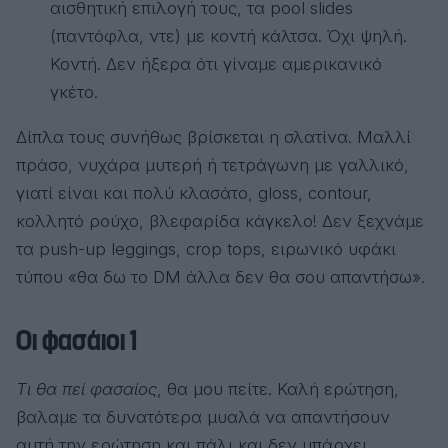
αισθητική επιλογή τους, τα pool slides
(παντόφλα, ντε) με κοντή κάλτσα. Όχι ψηλή.
Κοντή. Δεν ήξερα ότι γίναμε αμερικανικό
γκέτο.
Δίπλα τους συνήθως βρίσκεται η σλατίνα. Μαλλί
πράσο, νυχάρα μυτερή ή τετράγωνη με γαλλικό,
γιατί είναι και πολύ κλασάτο, gloss, contour,
κολλητό ρούχο, βλεφαρίδα κάγκελο! Δεν ξεχνάμε
τα push-up leggings, crop tops, ειρωνικό υφάκι
τύπου «θα δω το DM άλλα δεν θα σου απαντήσω».
Οι φασάιοι 1
Τι θα πεί φασαίος
, θα μου πείτε. Καλή ερώτηση,
βαλαμε τα δυνατότερα μυαλά να απαντήσουν
αυτή την ερώτηση και πάλι και δεν υπάρχει