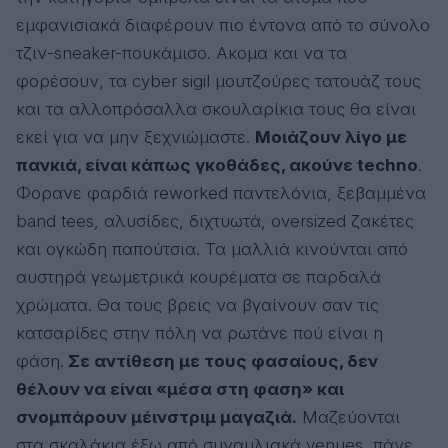
εμφανισιακά διαφέρουν πιο έντονα από το σύνολο
τζιν-sneaker-πουκάμισο. Ακομα και να τα
φορέσουν, τα cyber sigil μουτζούρες τατουάζ τους
και τα αλλοπρόσαλλα σκουλαρίκια τους θα είναι
εκεί για να μην ξεχνιώμαστε.
Μοιάζουν λίγο με
πανκιά, είναι κάπως γκοθάδες, ακούνε techno
.
Φορανε φαρδιά reworked παντελόνια, ξεβαμμένα
band tees, αλυσίδες, διχτυωτά, oversized ζακέτες
και ογκώδη παπούτσια. Τα μαλλιά κινούνται από
αυστηρά γεωμετρικά κουρέματα σε παρδαλά
χρώματα. Θα τους βρεις να βγαίνουν σαν τις
κατσαρίδες στην πόλη να ρωτάνε πού είναι η
φάση.
Σε αντίθεση με τους φασαίους, δεν
θέλουν να είναι «μέσα στη φαση» και
σνομπάρουν μέινστριμ μαγαζιά.
Μαζεύονται
στα σκαλάκια έξω από συναυλιακά venues, πάνε