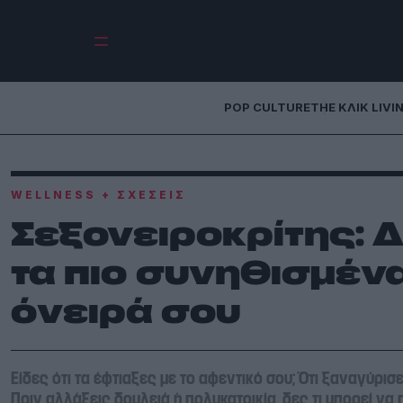
POP CULTURE
THE ΚΛΙΚ LIVI
WELLNESS + ΣΧΈΣΕΙΣ
Σεξονειροκρίτης: Δ
τα πιο συνηθισμέν
όνειρά σου
Είδες ότι τα έφτιαξες με το αφεντικό σου; Ότι ξαναγύρι
Πριν αλλάξεις δουλειά ή πολυκατοικία, δες τι μπορεί να