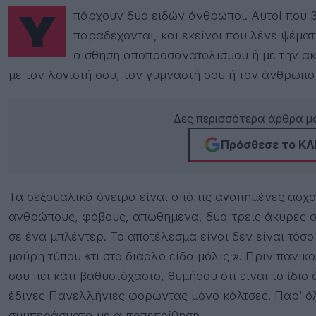
Υπάρχουν δύο ειδών άνθρωποι. Αυτοί που βλέπουν σεξουαλικά όνειρα και το
παραδέχονται, και εκείνοι που λένε ψέματα
αίσθηση αποπροσανατολισμού ή με την ακ
με τον λογιστή σου, τον γυμναστή σου ή τον άνθρωπο 
Δες περισσότερα άρθρα μα
Πρόσθεσε το ΚΛΙ
Τα σεξουαλικά όνειρα είναι από τις αγαπημένες ασχο
ανθρώπους, φόβους, απωθημένα, δύο-τρεις άκυρες αν
σε ένα μπλέντερ. Το αποτέλεσμα είναι δεν είναι τόσ
μούρη τύπου «τι στο διάολο είδα μόλις;». Πριν πανικ
σου πει κάτι βαθυστόχαστο, θυμήσου ότι είναι το ίδι
έδινες Πανελλήνιες φορώντας μόνο κάλτσες. Παρ’ ό
συμπεράσματα με αυτοπεποίθηση.