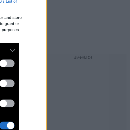
B’s List of
er and store
to grant or
ed purposes