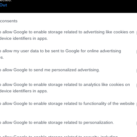
Out
consents
o allow Google to enable storage related to advertising like cookies on
είστε τόσο φίλοι όσο νόμιζες πριν δεις το
evice identifiers in apps.
o allow my user data to be sent to Google for online advertising
s.
to allow Google to send me personalized advertising.
υγρά…: Όταν το ΚΛΙΚ έφτιαξε ονειροκρίτη
o allow Google to enable storage related to analytics like cookies on
evice identifiers in apps.
o allow Google to enable storage related to functionality of the website
o allow Google to enable storage related to personalization.
α σε έναν άνθρωπο που κοιμάται αμέριμνος
o allow Google to enable storage related to security, including