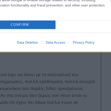
 πριν από πέντε λεπτά. Συνήθως δεν σημαίνει
cation functionality and fraud prevention, and other user protection.
α. Πιο πιθανό είναι να νιώθεις ότι κάτι στη
σαι μήπως χάσεις την προσοχή, την ασφάλεια ή
CONFIRM
 δοκιμάζει εναλλακτικά σενάρια, δεν είναι
α. Ο εγκέφαλός σου όμως έχει άπλετο χρόνο και
Data Deletion
Data Access
Privacy Policy
ια έχει να κάνει με τη σεξουαλική του
ποχρεώσεις, πολλά ερεθίσματα, πολλά ανοιχτά
γκομενάκια σου παρέα; Είδες ορκισμένους
Αν στο όνειρο δεν ξέρεις καν ποιοι είναι οι
άδι ότι έχεις πει πάρα πολλά «ναι» σε