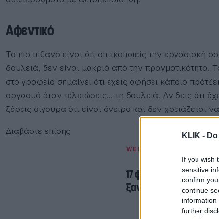
Αφεντικό
Το πιο πιθανό είναι ότι οπτικοποιείς την εργασιακή 
δουλειά, δεν είναι μακριά από την πραγματικότητα. 
στο γραφείο σημαίνει ότι έχεις αφήσει κάποιο πρότζε
οργασμό όταν τελειώσεις… τη δουλειά. Αν δεις ότι έχ
ξέρεις σίγουρα ότι είναι όνειρο και δεν χρειάζεται ν
Διαβάστε επίσης
KLIK -
Do 
WELLNESS + ΣΧΕΣΕΙΣ
If you wish 
sensitive in
17 φράσεις που καλό ε
confirm you
ξανακάνεις)
continue se
information 
further disc