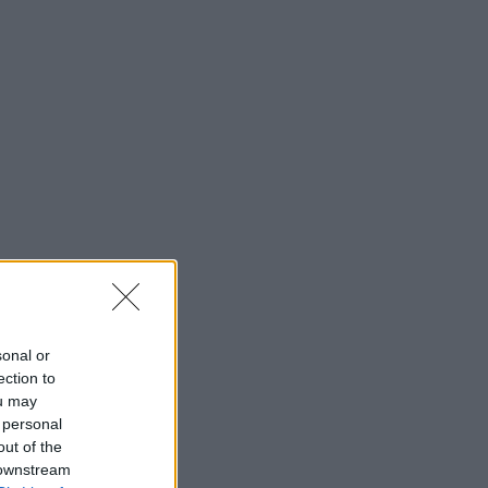
sonal or
ection to
ou may
 personal
out of the
 downstream