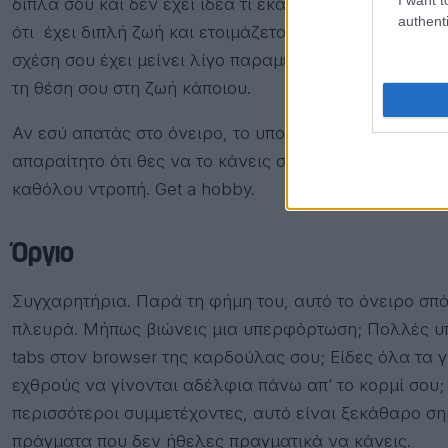
δίπλα σου και δεν έχει ιδέα τι έκανε στο κεφάλι σου
authenti
ότι έχει διπλή ζωή και ετοιμάζεται να πάει για τσιγάρ
σχέση σου έχει μείνει λίγο παραμελημένο ή ότι φοβά
τη θέση σου στη ζωή κάποιου.
Αν εσύ απατάς στο όνειρο, το υποσυνείδητό σου ίσως
απαραίτητο ότι θες να το κάνεις στην πραγματικότητ
καθόλου ντροπή. Get a hobby.
Όργιο
Συγχαρητήρια. Παρά τη φήμη του, αυτό το όνειρο σπάν
πλευρά. Μήπως βιώνεις μια υπερφόρτωση; Πολλές υ
tabs στον browser της καρδούλας σου; Είδες όλα τα 
εχθρούς να γίνονται αδέλφια πάνω απ’ το κορμί σου; 
περισσότεροι συμμετέχοντες, αυτό είναι ξεκάθαρο σημ
πράγματα που δεν ήθελες πραγματικά να κάνεις.