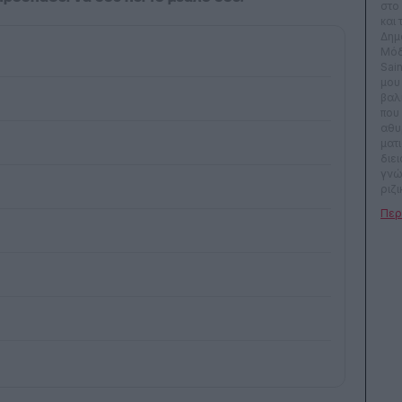
στο 
και 
Δημ
Μόδ
Sain
μου 
βαλ
που
αθυ
ματ
διει
γνώ
ριζι