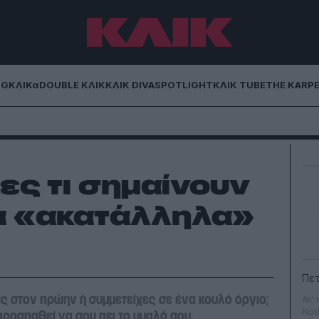
NG
ΚΛΙΚα
DOUBLE ΚΛΙΚ
ΚΛΙΚ DIVA
SPOTLIGHT
ΚΛΙΚ TUBE
THE KARP
ες τι σημαίνουν
α «ακατάλληλα»
Πετ
σες στον πρώην ή συμμετείχες σε ένα κουλό όργιο;
Απ’ 
Νοτ
 προσπαθεί να σου πει το μυαλό σου.