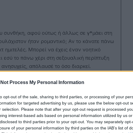
σου συνθήκη, αφού ούτως ή άλλως σε γ*μάει στη
Τουλάχιστον ήταν ρομαντικό; Αν το κάνατε πάνω
κτ ημιτελές. Μπορεί να έχεις έναν νοητικό
ει εσύ το πάνω χέρι στη σεξουαλική περίπτυξη
α ανησυχείς, απόλαυσέ το όσο διαρκεί.
Not Process My Personal Information
to opt-out of the sale, sharing to third parties, or processing of your per
formation for targeted advertising by us, please use the below opt-out s
ίναι να αποφεύγονται στο σεξ (αν θες να
r selection. Please note that after your opt-out request is processed y
eing interest-based ads based on personal information utilized by us or
disclosed to third parties prior to your opt-out. You may separately opt-
losure of your personal information by third parties on the IAB’s list of