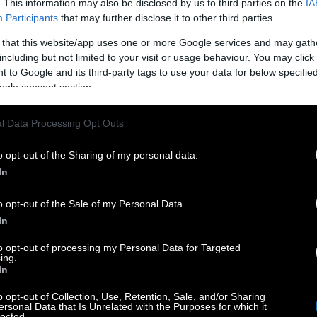
. This information may also be disclosed by us to third parties on the
IA
Participants
that may further disclose it to other third parties.
 that this website/app uses one or more Google services and may gath
ς εξαιτίας του. Είσαι ο αγαπημένος πελάτης
including but not limited to your visit or usage behaviour. You may click 
ιώθεις άσχημα όμως, όλοι έχουμε δει όνειρο με
 to Google and its third-party tags to use your data for below specifi
αμάκι σε συνοικιακή παμπ που καταλήγει σε
ogle consent section.
ι, όχι;
l Data Processing Opt Outs
ωστό πρόσωπο, μπορείς να αναρωτηθείς τι είναι
 γλυκιά σκληράδα; Αντριλίκι που φαίνεται
o opt-out of the Sharing of my personal data.
In
εται κάτι τέτοιο στη ζωή σου;
o opt-out of the Sale of my Personal Data.
In
to opt-out of processing my Personal Data for Targeted
 αφεντικού παραπάνω, ότι δηλαδή έχεις και
ing.
In
λλη περίπτωση, ίσως και η πιο πιθανή, είναι να
 και το μυαλό σου να κάνει το άντμιν. Δώστου
o opt-out of Collection, Use, Retention, Sale, and/or Sharing
ersonal Data that Is Unrelated with the Purposes for which it
lected.