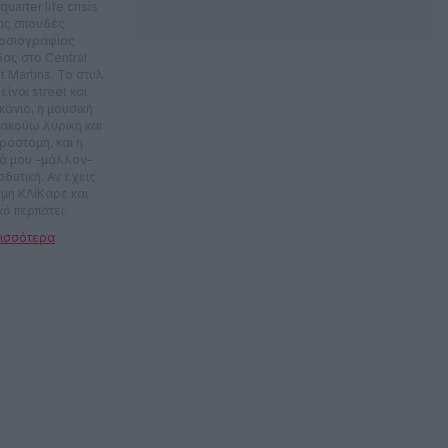
quarter life crisis
τις σπουδές
οσιογραφίας
ας στο Central
t Martins. Το στυλ
είναι street και
κάνιο, η μουσική
 ακούω λυρική και
ρόστομη, και η
ιά μου –μάλλον–
σδυτική. Αν έχεις
μη ΚΛίΚαρε και
κό περπάτει.