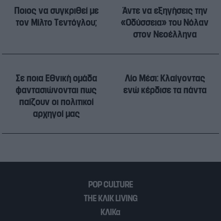
Ποιος να συγκριθεί με
Άντε να εξηγήσεις την
τον Μίλτο Τεντόγλου;
«Οδύσσεια» του Νόλαν
στον Nεοέλληνα
Σε ποια Εθνική ομάδα
Λίο Μέσι: Κλαίγοντας
φαντασιώνονται πως
ενώ κέρδισε τα πάντα
παίζουν οι πολιτικοί
αρχηγοί μας
POP CULTURE
THE ΚΛΙΚ LIVING
ΚΛΙΚα