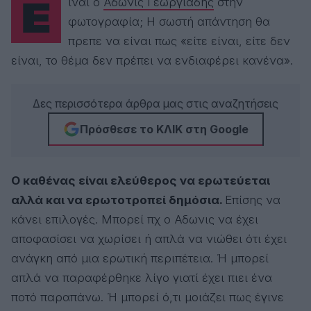
Είναι ο
Άδωνις Γεωργιάδης
στην
αθλητική εφημερίδα Sportday και στην Alter Ego. Εχει
κυκλοφορήσει ένα βιβλίο με τίτλο «Δυσκολότερο από ένα
φωτογραφία; Η σωστή απάντηση θα
μουντιάλ» και απειλεί ότι θα γράψει κι άλλο. Εχει δουλέψει σε
όλα σχεδόν τα τηλεοπτικά κανάλια της χώρας, έχει παίξει σε
πρεπε να είναι πως «είτε είναι, είτε δεν
ταινίες και σήριαλ, συνήθως αλλά όχι πάντα τον εαυτό του.
είναι, το θέμα δεν πρέπει να ενδιαφέρει κανένα».
Εχει τιμηθεί με το βραβείο του Ιδρύματος Μπότση το 2025-
ισχύει, δεν είναι αστείο. Είχε κάποιες αισθηματικές περιπέτειες
που σκόρπισαν γέλιο - ο ίδιος δεν μιλάει για αυτές, κυρίως
γιατί έχει μια εξωπραγματική αντοχή στο ποτό. Δεν είναι
Δες περισσότερα άρθρα μας στις αναζητήσεις
παντρεμένος, και ελπίζει ότι δεν έχει παιδιά. Είναι βέβαιος πως
έχει φύλακα Αγγελο. Πιστεύει ότι η ευτυχία βασίζεται στην
Πρόσθεσε το ΚΛΙΚ στη Google
ικανότητα να λες ωραία ψέματα, πρώτα από όλα στον εαυτό
σου. Λένε πως έχει ταλέντο στη γκρίνια. Οταν το ακούει
γκρινιάζει ότι τον αδικούν.
Ο καθένας είναι ελεύθερος να ερωτεύεται
αλλά και να ερωτοτροπεί δημόσια.
Επίσης να
κάνει επιλογές. Μπορεί πχ ο Αδωνις να έχει
αποφασίσει να χωρίσει ή απλά να νιώθει ότι έχει
ανάγκη από μια ερωτική περιπέτεια. Ή μπορεί
απλά να παραφέρθηκε λίγο γιατί έχει πιει ένα
ποτό παραπάνω. Ή μπορεί ό,τι μοιάζει πως έγινε