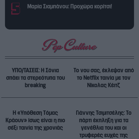
Μαρία Σιαμπάνου: Προχώρα κορίτσι!
ΥΠΟ/ΤΑΣΕΙΣ: Η Σόνια
Το νου σας, έκλεψαν από
σπάει τα στερεότυπα του
το Netflix ταινία με τον
breaking
Νίκολας Κέιτζ
Η «Υπόθεση Τόμας
Γιάννης Τσιμιτσέλης: Το
Κράουν» ίσως είναι η πιο
πάρτι έκπληξη για τα
σέξι ταινία της χρονιάς
γενέθλια του και οι
τρυφερές ευχές της