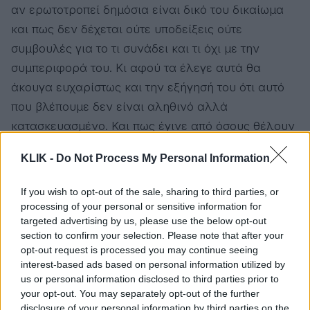
αν ερωτοτροπεί δημόσια είναι δικό του δικαίωμα
και πως δεν δέχεται ούτε υποδείξεις ούτε
συμβουλές για το τι συνάδει και τι όχι με την
συμπεριφορά του. Κι αφού τα έλεγε αυτά θα
άκουγα ευχαρίστως και την εξήγησή του ότι αυτό
που βλέπουμε δεν είναι αληθινό αλλά
κατασκευασμένο. Και πως έγινε από όσους θέλουν
να καταστρέψουν την οικογενειακή του γαλήνη κτλ
KLIK -
Do Not Process My Personal Information
κτλ.
Όταν όμως τον ακούω να μιλάει για fake
φωτογραφίες και άλλα ανάλογα, χωρίς να έχει
If you wish to opt-out of the sale, sharing to third parties, or
το κουράγιο να μιλήσει για τα ίδια του τα
processing of your personal or sensitive information for
targeted advertising by us, please use the below opt-out
δικαιώματα (για τα οποία κατά τα άλλα
section to confirm your selection. Please note that after your
καμαρώνει…) συγνώμη αλλά βάζω τα γέλια.
opt-out request is processed you may continue seeing
interest-based ads based on personal information utilized by
Διαβάστε επίσης
us or personal information disclosed to third parties prior to
your opt-out. You may separately opt-out of the further
OPINION
disclosure of your personal information by third parties on the