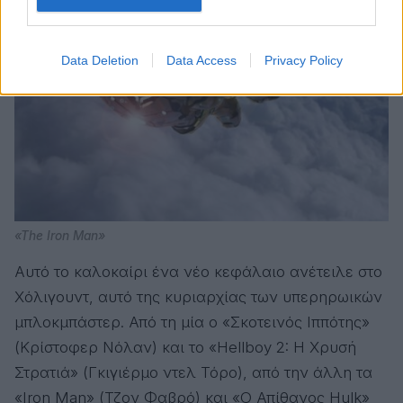
Data Deletion
Data Access
Privacy Policy
«The Iron Man»
Αυτό το καλοκαίρι ένα νέο κεφάλαιο ανέτειλε στο
Χόλιγουντ, αυτό της κυριαρχίας των υπερηρωικών
μπλοκμπάστερ. Από τη μία ο «Σκοτεινός Ιππότης»
(Κρίστοφερ Νόλαν) και το «Hellboy 2: Η Χρυσή
Στρατιά» (Γκιγιέρμο ντελ Τόρο), από την άλλη τα
«Iron Man» (Τζον Φαβρό) και «Ο Απίθανος Hulk»