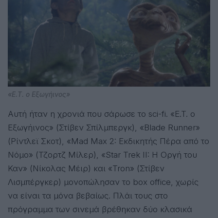
«E.T. ο Εξωγήινος»
Αυτή ήταν η χρονιά που σάρωσε το sci-fi. «E.T. ο
Εξωγήινος» (Στίβεν Σπίλμπεργκ), «Blade Runner»
(Ρίντλεϊ Σκοτ), «Mad Max 2: Εκδικητής Πέρα από το
Νόμο» (Τζορτζ Μίλερ), «Star Trek II: Η Οργή του
Καν» (Νίκολας Μέιρ) και «Tron» (Στίβεν
Λισμπέργκερ) μονοπώλησαν το box office, χωρίς
να είναι τα μόνα βεβαίως. Πλάι τους στο
πρόγραμμα των σινεμά βρέθηκαν δύο κλασικά