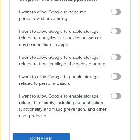
εκκινώντας με την «Αόρατη Απειλή» μια τριλογία
I want to allow Google to send me
που διχάζει μέχρι σήμερα, η «Έκτη Αίσθηση» μας
personalized advertising.
έμαθε τι σημαίνει spoiler, η Disney παρέδωσε ένα
I want to allow Google to enable storage
ακόμα θεαματικό animation («Tarzan»),
related to analytics like cookies on web or
κυκλοφόρησαν δύο
rom coms
– σταθμοί («Η Νύφη
device identifiers in apps.
το Σκασε», «Μια Βραδιά στο Νότινγκ Χιλ») και μια
I want to allow Google to enable storage
αυστηρώς ακατάλληλη κωμωδία που γέννησε
related to functionality of the website or app.
ολόκληρο κωμικό υπο-είδος («American Pie»), ο
I want to allow Google to enable storage
Μπρένταν Φρέιζεν αποδείχθηκε έξοχος action hero
related to personalization.
(«Η Μούμια»), ενώ ο τρόμος απέκτησε νέες
διαστάσεις χάρη στο «αληθινό» «Blair Witch
I want to allow Google to enable storage
related to security, including authentication
Project». Όλα αυτά σε τέσσερις μήνες έτσι;
functionality and fraud prevention, and other
user protection.
2008
CONFIRM