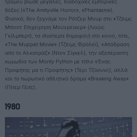
τρόμου βίωσε μεγάλες, διαδοχικές εμπορικές
δόξες («The Amityville Horror», «Phantasm»).
Φυσικά, δεν ξεχνάμε τον Ρότζερ Μουρ στο «Τζέιμς
Μποντ: Επιχείρηση Μούνρεϊκερ» (Λιούις
Γκίλμπερτ), τα ιδιαίτερα δημοφιλή στο κοινό, τότε,
«The Muppet Movie» (Τζέιμς Φρόλεϊ), «Απόδραση
από το Αλκατράζ» (Ντον Σίγκελ), την αξεπέραστη
κωμωδία των Monty Python με τίτλο «Ένας
Προφήτης μα τι Προφήτης» (Τέρι Τζόουνς), αλλά
και το πωρωτικό αθλητικό δράμα «Breaking Away»
(Πίτερ Γέιτς).
1980