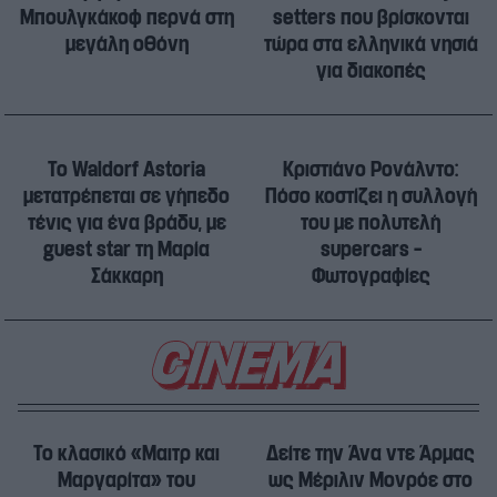
Μπουλγκάκοφ περνά στη
setters που βρίσκονται
μεγάλη οθόνη
τώρα στα ελληνικά νησιά
για διακοπές
Το Waldorf Astoria
Κριστιάνο Ρονάλντο:
μετατρέπεται σε γήπεδο
Πόσο κοστίζει η συλλογή
τένις για ένα βράδυ, με
του με πολυτελή
guest star τη Μαρία
supercars –
Σάκκαρη
Φωτογραφίες
Το κλασικό «Μαιτρ και
Δείτε την Άνα ντε Άρμας
Μαργαρίτα» του
ως Μέριλιν Μονρόε στο