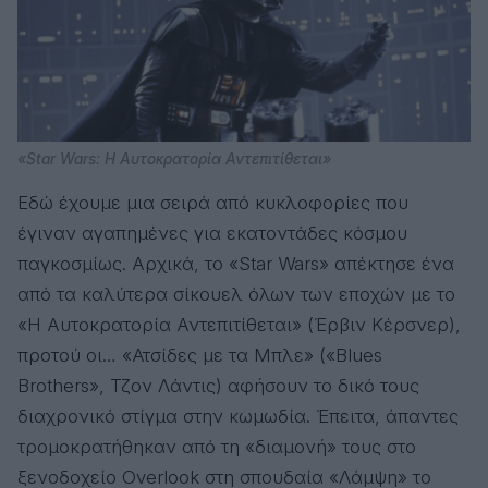
«Star Wars: Η Αυτοκρατορία Αντεπιτίθεται»
Εδώ έχουμε μια σειρά από κυκλοφορίες που
έγιναν αγαπημένες για εκατοντάδες κόσμου
παγκοσμίως. Αρχικά, το «Star Wars» απέκτησε ένα
από τα καλύτερα σίκουελ όλων των εποχών με το
«Η Αυτοκρατορία Αντεπιτίθεται» (Έρβιν Κέρσνερ),
προτού οι… «Ατσίδες με τα Μπλε» («Blues
Brothers», Τζον Λάντις) αφήσουν το δικό τους
διαχρονικό στίγμα στην κωμωδία. Έπειτα, άπαντες
τρομοκρατήθηκαν από τη «διαμονή» τους στο
ξενοδοχείο Overlook στη σπουδαία «Λάμψη» το