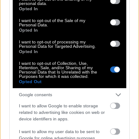
personal data.
grant or deny consent to Google and its third-party tags to
Opted In
use your data for below specified purposes in below Google
consent section.
I want to opt-out of the Sale of my
Personal Data.
Opted In
I want to opt-out of processing my
Personal Data for Targeted Advertising.
Opted In
I want to opt-out of Collection, Use,
Retention, Sale, and/or Sharing of my
Personal Data that Is Unrelated with the
Purposes for which it was collected.
Opted Out
Google consents
«Μια Βραδιά στο Νότινγκ Χιλ»
I want to allow Google to enable storage
related to advertising like cookies on web or
Για αρκετούς αυτή ήταν μία από τις καλύτερες
device identifiers in apps.
χρονιές στην ιστορία του κινηματογράφου.
Υπερβολή, αλλά έχει σίγουρα μια βάση. Ο Τζορτζ
I want to allow my user data to be sent to
Google for online advertising purposes.
Λούκας αναβίωσε το μύθο του «Star Wars»