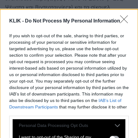
Ψέματα και Βιντεοταινίες») και τα σίκουελ
(«Ghostbusters 2», «Ο Ιντιάνα Τζόουνς και η
KLIK -
Do Not Process My Personal Information
Τελευταία Σταυροφορία», «Φονικό Όπλο 2»), ενώ
ο «Κύκλος των Χαμένων Ποιητών» γαλούχησε μια
If you wish to opt-out of the sale, sharing to third parties, or
ολόκληρη γενιά στο ρομαντισμό, όπως το «Όταν ο
processing of your personal or sensitive information for
targeted advertising by us, please use the below opt-out
Χάρι Γνώρισε τη Σάλι» (Ρομπ Ράινερ) απέδειξε σε
section to confirm your selection. Please note that after your
όλους πόσο εύκολο είναι να προσποιηθείς ένα
opt-out request is processed you may continue seeing
οργασμό.
interest-based ads based on personal information utilized by
us or personal information disclosed to third parties prior to
Διαβάστε επίσης
your opt-out. You may separately opt-out of the further
disclosure of your personal information by third parties on the
CINEMA
IAB’s list of downstream participants. This information may
also be disclosed by us to third parties on the
IAB’s List of
Οι 30 καλύτερες ρομαντικές
Downstream Participants
that may further disclose it to other
κωμωδίες όλων των εποχών
third parties.
Please note that this website/app uses one or more Google
Personal Data Processing Opt Outs
services and may gather and store information including but
1999
not limited to your visit or usage behaviour. You may click to
I want to opt-out of the Sharing of my