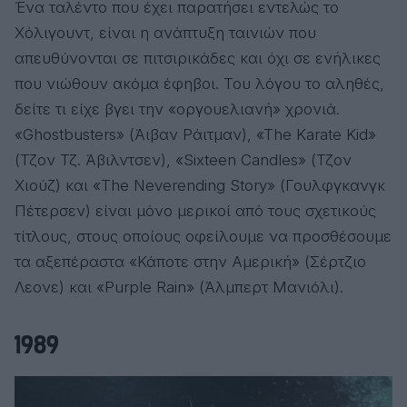
Ένα ταλέντο που έχει παρατήσει εντελώς το
Χόλιγουντ, είναι η ανάπτυξη ταινιών που
απευθύνονται σε πιτσιρικάδες και όχι σε ενήλικες
που νιώθουν ακόμα έφηβοι. Του λόγου το αληθές,
δείτε τι είχε βγει την «οργουελιανή» χρονιά.
«Ghostbusters» (Άιβαν Ράιτμαν), «The Karate Kid»
(Τζον Τζ. Άβιλντσεν), «Sixteen Candles» (Τζον
Χιούζ) και «The Neverending Story» (Γουλφγκανγκ
Πέτερσεν) είναι μόνο μερικοί από τους σχετικούς
τίτλους, στους οποίους οφείλουμε να προσθέσουμε
τα αξεπέραστα «Κάποτε στην Αμερική» (Σέρτζιο
Λεονε) και «Purple Rain» (Άλμπερτ Μανιόλι).
1989