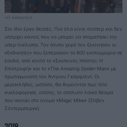
«Οι Εκδικητές»
Στο ίδιο έργο θεατές. Πια όλα είναι σούπερ και δεν
υπάρχει κανείς που να μπορεί να σταματήσει την
υπερ-λαίλαπα. Τον άτυπο χορό τον ξεκίνησαν οι
«Εκδικητές» που ξεπέρασαν τα 600 εκατομμύρια σε
έσοδα, από κοντά το «Σκοτεινός Ιππότης: Η
Επιστροφή» και το «The Amazing Spider-Man» με
πρωταγωνιστή τον Άντριου Γκάρφιλντ. Οι
μερακλήδες, ωστόσο, θα θυμούνται πως τότε
κυκλοφόρησε, επίσης, το απόλυτο λαϊκό θέαμα
που ακούει στο όνομα «Magic Mike» (Στίβεν
Σόντερμπεργκ).
2019