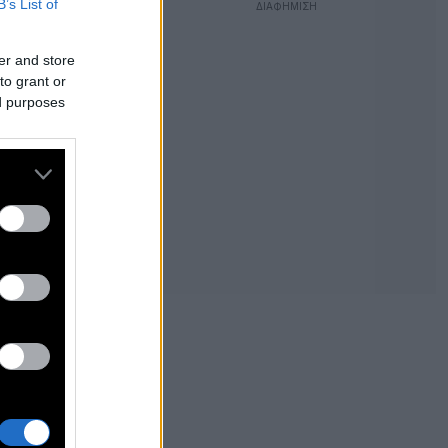
B’s List of
er and store
to grant or
ed purposes