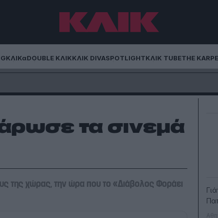
NG
ΚΛΙΚα
DOUBLE ΚΛΙΚ
ΚΛΙΚ DIVA
SPOTLIGHT
ΚΛΙΚ TUBE
THE KARP
άρωσε τα σινεμά
ους της χώρας, την ώρα που το «Διάβολος Φοράει
Γιά
Πα
Αθη