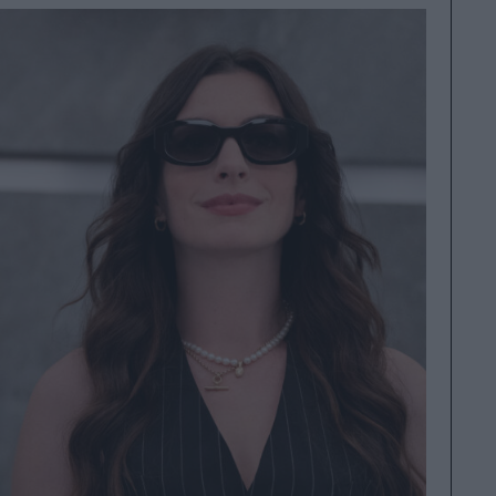
Μήκ
μέλ
Ακα
Κιν
της
Ένω
Κιν
μέρ
σκο
τελ
Gui