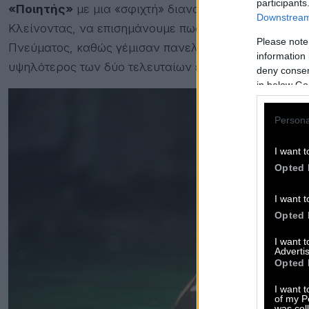
participants
«Ποιητής»
με μια «σφιχτή» διανομή δεκατεσσάρων α
Downstream 
Κλείνοντας, να επισημάνουμε πως οι παραπάνω αριθμ
Please note
Πνεύματος, καθώς γέμισαν πανελλαδικά 96.963 καθί
information 
υψηλότερος των δύο τελευταίων ετών, αλλά όχι ιδαν
deny consent
in below Go
Persona
I want t
Opted 
I want t
Opted 
I want 
Advertis
Opted 
I want t
of my P
was col