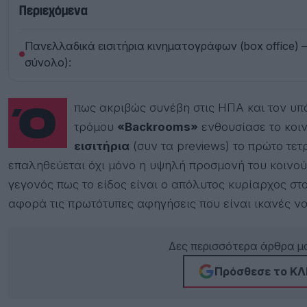
Περιεχόμενα
Πανελλαδικά εισιτήρια κινηματογράφων (box office) 
σύνολο):
Όπως ακριβώς συνέβη στις ΗΠΑ και τον υπόλοιπο κόσμο, έτσι και στην Ελλάδα η ταινία
τρόμου
«Backrooms»
ενθουσίασε το κοι
εισιτήρια
(συν τα previews) το πρώτο τετ
επαληθεύεται όχι μόνο η υψηλή προσμονή του κοινού 
γεγονός πως το είδος είναι ο απόλυτος κυρίαρχος στο
αφορά τις πρωτότυπες αφηγήσεις που είναι ικανές ν
Δες περισσότερα άρθρα μα
Πρόσθεσε το ΚΛΙ