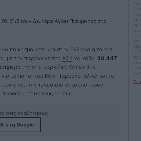
Σπο
Επι
και
χρό
– 28-31/5 (συν Δευτέρα Αγίου Πνεύματος στο
αρθ
τον
στο
δεν
Λίβ
στέ
αθλ
νό, με την παραγωγή της
A24
να κόβει
30.447
και
ραήμερό της στις μαρκίζες. Κάπως έτσι
ειση
για 
για το horror του Κέιν Πάρσονς, αλλά και το
(Cin
 box office την τελευταία δεκαετία, όσον
καλ
βρει
α προσελκύσουν τους θεατές.
πρό
του
Zag
να 
ς στις αναζητήσεις
θεσ
Φεσ
Κ στη Google
Θεσ
Διε
Ται