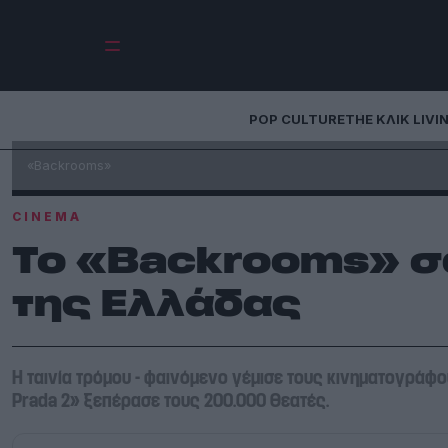
POP CULTURE
THE ΚΛΙΚ LIVI
«Backrooms»
CINEMA
Το «Backrooms» σ
της Ελλάδας
Η ταινία τρόμου - φαινόμενο γέμισε τους κινηματογράφ
Prada 2» ξεπέρασε τους 200.000 θεατές.