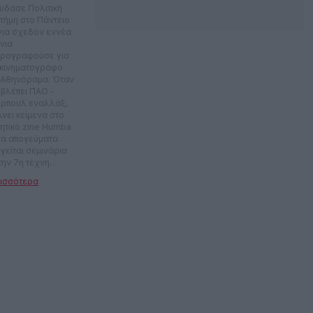
ύδασε Πολιτική
στήμη στο Πάντειο
 για σχεδόν εννέα
νια
ρογραφούσε για
 κινηματογράφο
 Αθηνόραμα. Όταν
 βλέπει ΠΑΟ -
ερπουλ εναλλάξ,
λνει κείμενα στο
ητικό zine Humba
 τα απογεύματα
γείται σεμινάρια
την 7η τέχνη
emarian, Fårö). Τα
οκαίρια θα τον
ς να επιμελείται το
γραμμα ταινιών
 φεστιβάλ
oriwood και ενίοτε
συνεργάζεται με
μούς όπως το
τιβάλ
σαλονίκης και το
θνές Φεστιβάλ
νιών Μικρού