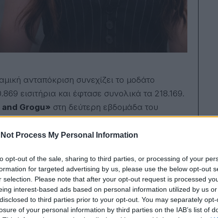
αμική ανταπόκριση συνεχίζει το μοδάτο
.869 εισιτήρια και έφτασε συνολικά τα 218.169.
n and Grogu»
στη δεύτερη εβδομάδα του
4 εισιτήρια που έχει φτάσει συνολικά,
ούμπησε ιδιαίτερα… Κάτι που δεν ισχύει για το
Not Process My Personal Information
.945 θεατές και έφτασε,
όπως ακριβώς είχαμε
to opt-out of the sale, sharing to third parties, or processing of your per
ν οι κλασάτοι
«Κρίστοφερ»
με 4.228 εισιτήρια
formation for targeted advertising by us, please use the below opt-out s
r selection. Please note that after your opt-out request is processed y
eing interest-based ads based on personal information utilized by us or
πας»
που από είκοσι αίθουσες έκοψε 4.043
disclosed to third parties prior to your opt-out. You may separately opt-
losure of your personal information by third parties on the IAB’s list of
νθαρρυντικό το γεγονός πως ο arthouse