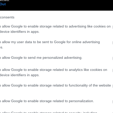
Out
consents
o allow Google to enable storage related to advertising like cookies on
evice identifiers in apps.
o allow my user data to be sent to Google for online advertising
ox office) – 28-31/5 (συν Δευτέρα
s.
to allow Google to send me personalized advertising.
447 σύνολο (με previews) | 1 εβδομάδα προβολών
o allow Google to enable storage related to analytics like cookies on
evice identifiers in apps.
1 αίθουσες | 218.168 σύνολο | 5 εβδομάδες
o allow Google to enable storage related to functionality of the website
ιτηρια | 81 αίθουσες | 32.204 σύνολο | 2
o allow Google to enable storage related to personalization.
o allow Google to enable storage related to security, including