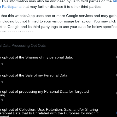
. This information may also be disclosed by us to third parties on the
IA
ιθουσών έκανε άνοιγμα 2.231 εισιτηρίων.
Participants
that may further disclose it to other third parties.
οί επηρεάστηκαν από το τριήμερο του Αγίου
 that this website/app uses one or more Google services and may gath
σματα σκοτεινών αιθουσών. Αριθμός
including but not limited to your visit or usage behaviour. You may click 
ικός…
 to Google and its third-party tags to use your data for below specifi
ogle consent section.
l Data Processing Opt Outs
o opt-out of the Sharing of my personal data.
In
o opt-out of the Sale of my Personal Data.
In
to opt-out of processing my Personal Data for Targeted
ing.
In
o opt-out of Collection, Use, Retention, Sale, and/or Sharing
ersonal Data that Is Unrelated with the Purposes for which it
lected.