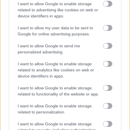
I want to allow Google to enable storage
related to advertising like cookies on web or
device identifiers in apps.
AKONAIT / Rick Owens event
I want to allow my user data to be sent to
Πώς θα ήταν για σένα μια ιδανική
Google for online advertising purposes.
συνεργασία;
I want to allow Google to send me
personalized advertising.
Μια ιδανική συνεργασία για μένα θα ήταν να
I want to allow Google to enable storage
υπάρχει το κατάλληλο budget για να μπορέσω
related to analytics like cookies on web or
να φέρω τους creatives που θέλω μαζί. Να
device identifiers in apps.
βάλουμε όλοι τις ιδέες και τις αναφορές μας
I want to allow Google to enable storage
κάτω και να δημιουργήσουμε κάτι που να
related to functionality of the website or app.
εκφράζει πραγματικά όλους. Να είναι όλοι
ευχαριστημένοι και με το αποτέλεσμα και με το
I want to allow Google to enable storage
related to personalization.
οικονομικό κομμάτι.
I want to allow Google to enable storage
related to security, including authentication