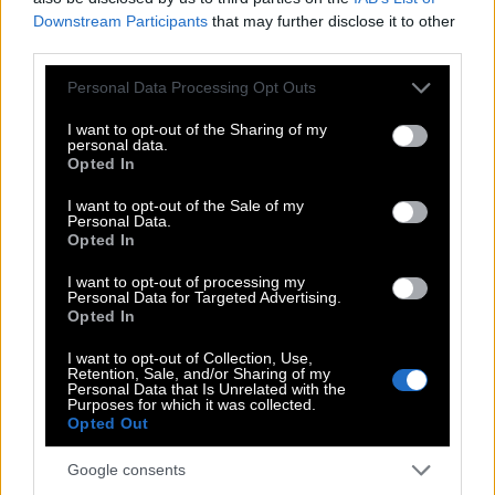
Downstream Participants
that may further disclose it to other
ούτε να κάνω και να δέχομαι κριτική, αν και
third parties.
κάποιες φορές με τσαντίζει.
Please note that this website/app uses one or more Google
Personal Data Processing Opt Outs
services and may gather and store information including but
Ζεις από τη δουλειά σου; Το ταΐζεις ή σε
not limited to your visit or usage behaviour. You may click to
I want to opt-out of the Sharing of my
personal data.
ταΐζει;
grant or deny consent to Google and its third-party tags to
Opted In
use your data for below specified purposes in below Google
consent section.
Ζω από τα events, ναι. Προσπαθώ τουλάχιστον.
I want to opt-out of the Sale of my
Personal Data.
Opted In
I want to opt-out of processing my
Personal Data for Targeted Advertising.
Opted In
I want to opt-out of Collection, Use,
Retention, Sale, and/or Sharing of my
Personal Data that Is Unrelated with the
Purposes for which it was collected.
Opted Out
Google consents