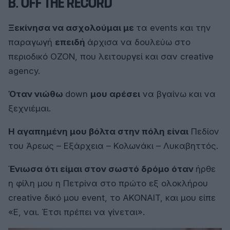
Β. OFF THE RECORD
Ξεκίνησα να ασχολούμαι με
τα events και την
παραγωγή
επειδή
άρχισα να δουλεύω στο
περιοδικό ΟΖΟΝ, που λειτουργεί και σαν creative
agency
.
Όταν νιώθω
down
μου αρέσει
να
βγαίνω και να
ξεχνιέμαι
.
Η αγαπημένη μου βόλτα στην πόλη είναι
Πεδίον
του Άρεως – Εξάρχεια – Κολωνάκι – Λυκαβηττός.
Ένιωσα ότι είμαι στον σωστό δρόμο όταν
ήρθε
η φίλη μου η Πετρίνα στο πρώτο εξ ολοκλήρου
creative δικό μου event, το AKONAIT, και μου είπε
«Ε, ναι. Έτσι πρέπει να γίνεται».