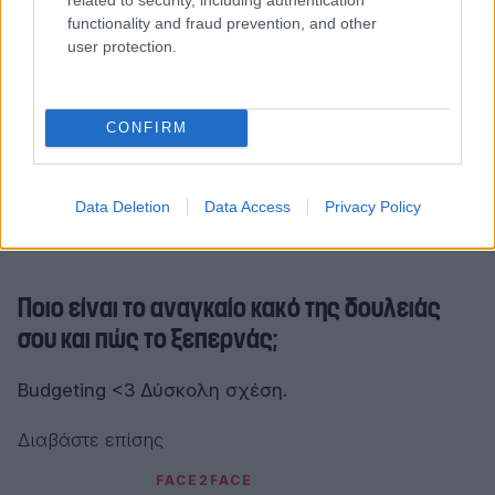
Τι κάνει ξεχωριστή την καλλιτεχνική σου
functionality and fraud prevention, and other
ματιά;
user protection.
Πιστεύω πως δεν μπορώ να το απαντήσω εγώ σε
αυτό, ίσως ότι ξέρω και πιάνω references σε
CONFIRM
πολλά είδη τέχνης (ταινίες, μουσική, μόδα), έχω
διαβάσει και συνέχεια ανανεώνομαι. Πάντως
Data Deletion
Data Access
Privacy Policy
τολμάω να κάνω πράγματα, προτιμώ να ρισκάρω
ακόμα και να μην βγουν καλά.
Ποιο είναι το αναγκαίο κακό της δουλειάς
σου και πώς το ξεπερνάς;
Budgeting <3 Δύσκολη σχέση.
Διαβάστε επίσης
FACE2FACE