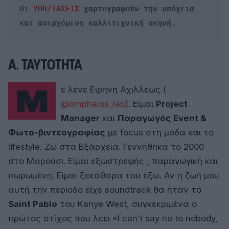
Οι 
ΥΠΟ/ΤΑΣΕΙΣ
 χαρτογραφούν την υπόγεια 

και ανερχόμενη καλλιτεχνική σκηνή.
Α. ΤΑΥΤΟΤΗΤΑ
Με λένε
Ειρήνη Αχιλλέως (
@omphalos_lab
).
Είμαι
Project
Manager
και
Παραγωγός Event &
Φωτο-βιντεογραφίας
με focus στη μόδα και το
lifestyle.
Ζω στα
Εξάρχεια
.
Γεννήθηκα το
2000
στο
Μαρούσι
.
Είμαι
εξωστρεφής
,
παραγωγική
και
πωρωμένη
.
Είμαι ξεκάθαρα του
έξω.
Αν η ζωή μου
αυτή την περίοδο είχε soundtrack θα ήταν το
Saint Pablo
του Kanye West, συγκεκριμένα ο
πρώτος στίχος που λεει «I can’t say no to nobody,