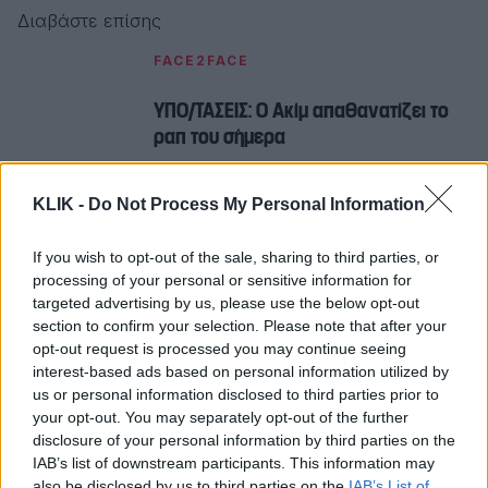
Διαβάστε επίσης
FACE2FACE
ΥΠΟ/ΤΑΣΕΙΣ: Ο Ακίμ απαθανατίζει το
ραπ του σήμερα
KLIK -
Do Not Process My Personal Information
Πώς εμπνέεσαι;
If you wish to opt-out of the sale, sharing to third parties, or
Εμπνέομαι από ταινίες, σκηνοθέτες, μουσική,
processing of your personal or sensitive information for
μόδα (κυρίως archival σχεδιαστικά κομμάτια), από
targeted advertising by us, please use the below opt-out
section to confirm your selection. Please note that after your
κοντινούς μου ανθρώπους και την αφοσίωση που
opt-out request is processed you may continue seeing
έχουν σε αυτό που κάνουν και αγαπούν, από
interest-based ads based on personal information utilized by
ταξίδια, μουσεία και τέχνη (συνήθως πιο dark,
us or personal information disclosed to third parties prior to
your opt-out. You may separately opt-out of the further
π.χ. Francis Bacon). Βρίσκω έμπνευση στα πάντα,
disclosure of your personal information by third parties on the
τα βλέπω όλα ρομαντικά, θέλω να τα κάνω
IAB’s list of downstream participants. This information may
recreate. Δεν φοβάμαι να δοκιμάζω πράγματα,
also be disclosed by us to third parties on the
IAB’s List of