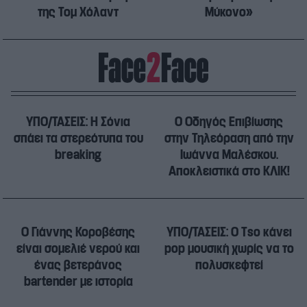
της Τομ Χόλαντ
Μύκονο»
ΥΠΟ/ΤΑΣΕΙΣ: Η Σόνια
Ο Οδηγός Επιβίωσης
σπάει τα στερεότυπα του
στην Τηλεόραση από την
breaking
Ιωάννα Μαλέσκου.
Αποκλειστικά στο ΚΛΙΚ!
Ο Γιάννης Κοροβέσης
ΥΠΟ/ΤΑΣΕΙΣ: Ο Τso κάνει
είναι σομελιέ νερού και
pop μουσική χωρίς να το
ένας βετεράνος
πολυσκεφτεί
bartender με ιστορία