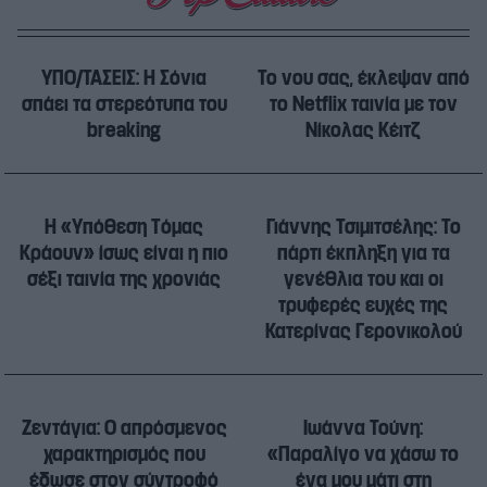
ΥΠΟ/ΤΑΣΕΙΣ: Η Σόνια
Το νου σας, έκλεψαν από
σπάει τα στερεότυπα του
το Netflix ταινία με τον
breaking
Νίκολας Κέιτζ
Η «Υπόθεση Τόμας
Γιάννης Τσιμιτσέλης: Το
Κράουν» ίσως είναι η πιο
πάρτι έκπληξη για τα
σέξι ταινία της χρονιάς
γενέθλια του και οι
τρυφερές ευχές της
Κατερίνας Γερονικολού
Ζεντάγια: Ο απρόσμενος
Ιωάννα Τούνη:
χαρακτηρισμός που
«Παραλίγο να χάσω το
έδωσε στον σύντροφό
ένα μου μάτι στη