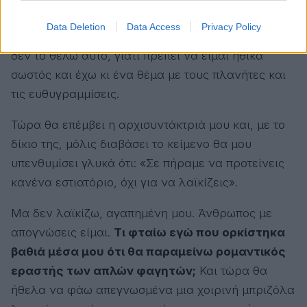
Αθηναϊκής Λέσχης, να είμαι Ολυμπιακός
Data Deletion
Data Access
Privacy Policy
Πειραιώς;
Μετά θα γίνω σαν τον κυρ-Γιάννη και
δεν το θέλω αυτό, γιατί πρέπει να είμαι ηθικά
σωστός και έχω κι ένα θέμα με τους πλανήτες και
τις ευθυγραμμίσεις.
Τώρα θα επέμβει η αρχισυντάκτριά μου και, με το
δίκιο της, μόλις διαβάσει το κείμενο θα μου
υπενθυμίσει γλυκά ότι: «Σε πήραμε να προτείνεις
κανένα εστιατόριο, όχι για να λαϊκίζεις».
Μα δεν λαϊκίζω, αγαπημένη μου. Άνθρωπος με
απογνώσεις είμαι.
Τι φταίω εγώ που ορκίστηκα
βαθιά μέσα μου ότι θα παραμείνω ρομαντικός
εραστής των απλών φαγητών;
Και τώρα θα
ήθελα να φάω απεγνωσμένα μια χοιρινή μπριζόλα