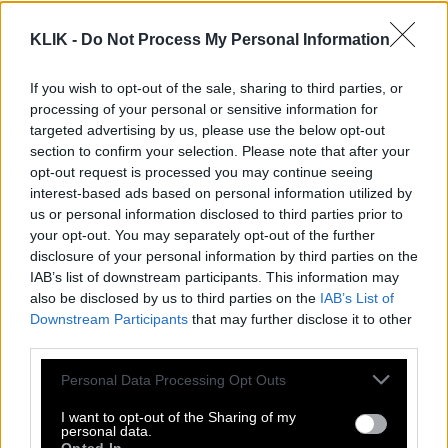
KLIK -
Do Not Process My Personal Information
If you wish to opt-out of the sale, sharing to third parties, or
processing of your personal or sensitive information for
targeted advertising by us, please use the below opt-out
section to confirm your selection. Please note that after your
opt-out request is processed you may continue seeing
interest-based ads based on personal information utilized by
us or personal information disclosed to third parties prior to
your opt-out. You may separately opt-out of the further
disclosure of your personal information by third parties on the
IAB’s list of downstream participants. This information may
© Ρεμί
also be disclosed by us to third parties on the
IAB’s List of
Downstream Participants
that may further disclose it to other
Δεν το καταφέρνω όμως. Με πιάνουν τα δάκρυα
third parties.
συνέχεια εκεί που κάθομαι, χωρίς λόγο, για
Please note that this website/app uses one or more Google
Personal Data Processing Opt Outs
ανόητους λόγους — όχι σοβαρούς. Φοβάμαι να
services and may gather and store information including but
δακρύσω για σοβαρούς λόγους, γιατί φοβάμαι
not limited to your visit or usage behaviour. You may click to
I want to opt-out of the Sharing of my
personal data.
μήπως πουν ότι κάνω αντιπολίτευση. Και μη σου
grant or deny consent to Google and its third-party tags to