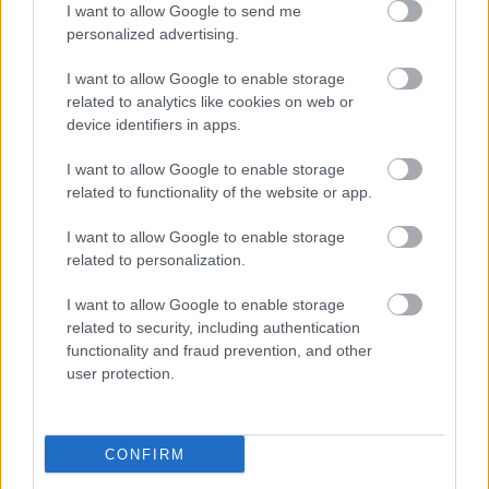
I want to allow Google to send me
Ορκίστηκα από μέσα μου ότι δεν υπάρχει ελπίδα.
personalized advertising.
Και επειδή δεν υπάρχει ελπίδα, εγώ θα δακρύζω
I want to allow Google to enable storage
κοιτάζοντας ένα μπιάνκο που θα μου θυμίζει τον
related to analytics like cookies on web or
παππού μου, που ήταν κόκκινος σε όλα, γιατί έλεγε
device identifiers in apps.
ότι ό,τι χρώμα είναι η ομάδα πρέπει να είναι και το
I want to allow Google to enable storage
κόμμα. Ναι, ρε παππού, αλλά εγώ είμαι
related to functionality of the website or app.
Panathinaikos F.C.
; Ευτυχώς που δεν έγινα
AEK
I want to allow Google to enable storage
Athens F.C.
. Φαντάσου να ήμουν ΑΕΚ, τι θα ψήφιζα
related to personalization.
αν άκουγα τον παππού μου. Εδώ έχω πρόβλημα με
το χρώμα της ομάδας μου! «Γιατί δεν γίνεσαι
I want to allow Google to enable storage
related to security, including authentication
Olympiacos F.C.
;» θα πουν κάποιοι, για να κάνεις
functionality and fraud prevention, and other
αντιπολίτευση και να συνεχίσεις το όραμα του
user protection.
παππού σου. Γιατί βαφτίστηκα πέρσι σαν άτυπος
γενικός γραμματέας της Άτυπης Αθηναϊκής Λέσχης
Φαντασμένης Γευσιγνωσίας.
Είναι ηθικά σωστό,
CONFIRM
σαν άτυπος γενικός γραμματέας της Άτυπης