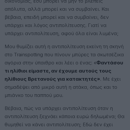
οικονομίας, εσύ μπορεί να μην το βλέπεις
απόλυτα, αλλά μπορεί και να συμβαίνει. Και
βέβαια, επειδή μπορεί και να συμβαίνει, δεν
υπάρχει και λόγος αντιπολίτευσης. Γιατί να
υπάρχει αντιπολίτευση, αφού όλα είναι λυμένα;
Μου θυμίζει αυτή η αντιπολίτευση εκείνη τη σκηνή
στο
Trainspotting
που πίνουν μπύρες τα σκωτσέζικα
αγόρια στην ύπαιθρο και λέει ο ένας: «
Φαντάσου
τι ηλίθιοι είμαστε, αν έχουμε αυτούς τους
ηλίθιους Βρετανούς για κατακτητές»
. Με έχει
σημαδέψει από μικρό αυτή η ατάκα, όπως και το
μπιάνκο του παππού μου.
Βέβαια, πώς να υπάρχει αντιπολίτευση όταν η
αντιπολίτευση ξεχνάει κάποια ευρώ δηλωμένα; Θα
θυμηθεί να κάνει αντιπολίτευση; Εδώ δεν έχει