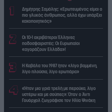
Δημήτρης Σαμόλης: «Ερωτευμένος είμαι ο
πιο γλυκός άνθρωπος, αλλά έχω υπάρξει
κακοποιητικός»
Οι 10+1 ακριβότεροι Έλληνες
ποδοσφαιριστές: Οι Ευρωπαίοι
«αγοράζουν Ελλάδα»!
Η Καβάλα του 1987 ήταν «λίγο βαμμένη,
λίγο πλούσια, λίγο ερωτιάρα»
«Ήταν μια γριά τρελή με περούκα, λίγο
υστέρω και με σούπες»: Όταν ο Άντι
Γουόρχολ ζωγράφισε τον Ηλία Ψινάκη