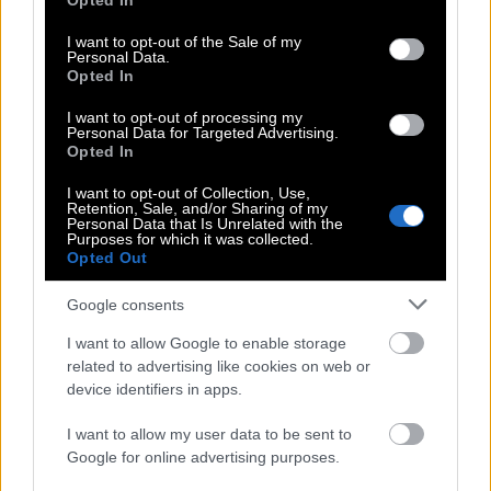
Opted In
use your data for below specified purposes in below Google
τύχει να κάνεις αντιπολίτευση η οποία δεν αφορά
consent section.
I want to opt-out of the Sale of my
την αντιπολίτευση, αλλά κανονική αντιπολίτευση!
Personal Data.
Opted In
Στη φιλοσοφική ερώτηση
«Πότε δάκρυσες για
I want to opt-out of processing my
τελευταία φορά;»
θα σου πω ότι δάκρυσα
Personal Data for Targeted Advertising.
Opted In
βλέποντας τους σουτ μακαλό κεφτέδες,
βλέποντας τον γιο μου να καπνίζει κρυφά
και
I want to opt-out of Collection, Use,
Retention, Sale, and/or Sharing of my
θυμήθηκα τα δικά μου
, βλέποντας το έρημο
Personal Data that Is Unrelated with the
Purposes for which it was collected.
Apostolos Nikolaidis Stadium
που δεν αξιωθήκαμε
Opted Out
να φύγουμε πρωταθλητές, βλέποντας τις λευκές
Google consents
τρίχες στα γένια μου, βλέποντας τη Λου να τρώει
I want to allow Google to enable storage
παγωτό και να λιώνει αυτό στα χέρια, βλέποντας
related to advertising like cookies on web or
την αντιπολίτευση να συγκρούεται με την
device identifiers in apps.
αντιπολίτευση για το ποιος θα πει χειρότερα
I want to allow my user data to be sent to
παρωχημένα συνθήματα για σώβρακα και
Google for online advertising purposes.
φανέλες.