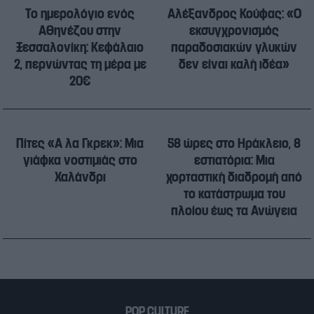
Το ημερολόγιο ενός
Aλέξανδρος Κούφας: «Ο
Αθηνέζου στην
εκσυγχρονισμός
Ξεσσαλονίκη: Κεφάλαιο
παραδοσιακών γλυκών
2, περνώντας τη μέρα με
δεν είναι καλή ιδέα»
20€
Πίτες «Α λα Γκρεκ»: Μια
58 ώρες στο Ηράκλειο, 8
γιάφκα νοστιμιάς στο
εστιατόρια: Μια
Χαλάνδρι
χορταστική διαδρομή από
το κατάστρωμα του
πλοίου έως τα Ανώγεια
POP CULTURE