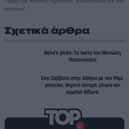
λαιμού με πατάτες τηγανητές, τυροκαυτερή και σος
πάπρικα!
Σχετικά άρθρα
Remi’s picks: Tα πιάτα του Μανώλη
Παπουτσάκη
Eνα Σάββατο στην Αθήνα με τον Ρεμί,
μπανάκι, θερινό σινεμά, γλυκά και
κεμπάπ Άδανα