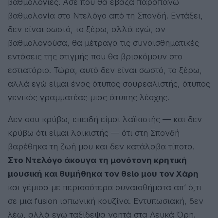
βαθμολογίες. Άσε που θα έβαζα παραπάνω
βαθμολογία στο Ντελόγο από τη Σπονδή. Εντάξει,
δεν είναι σωστό, το ξέρω, αλλά εγώ, αν
βαθμολογούσα, θα μέτραγα τις συναισθηματικές
εντάσεις της στιγμής που θα βρισκόμουν στο
εστιατόριο. Τώρα, αυτό δεν είναι σωστό, το ξέρω,
αλλά εγώ είμαι ένας άτυπος σουρεαλιστής, άτυπος
γενικός γραμματέας μιας άτυπης λέσχης.
Δεν σου κρύβω, επειδή είμαι λαϊκιστής — και δεν
κρύβω ότι είμαι λαϊκιστής — ότι στη Σπονδή
βαρέθηκα τη ζωή μου και δεν κατάλαβα τίποτα.
Στο Ντελόγο άκουγα τη μονότονη κρητική
μουσική και θυμήθηκα τον θείο μου τον Χάρη
και γέμισα με περισσότερα συναισθήματα απ’ ό,τι
σε μια fusion ιαπωνική κουζίνα. Εντυπωσιακή, δεν
λέω, αλλά εγώ ταξίδεψα νοητά στα Λευκά Όρη.