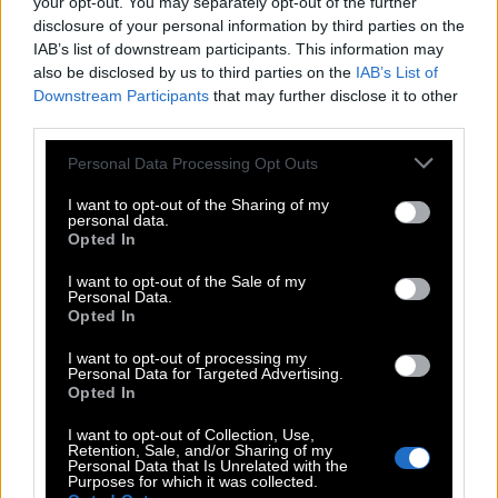
your opt-out. You may separately opt-out of the further
Απίστευτο αρνάκι, υπέροχα γλυκά και μια
disclosure of your personal information by third parties on the
υπενθύμιση του πόσο όμορφο μπορεί να είναι το
IAB’s list of downstream participants. This information may
καλοκαίρι όταν δεν κυριαρχεί η αισχροκέρδεια.
also be disclosed by us to third parties on the
IAB’s List of
Downstream Participants
that may further disclose it to other
third parties.
Σταθμός 4: Casa Giacomo – 13:00
Please note that this website/app uses one or more Google
Personal Data Processing Opt Outs
(επόμενη ημέρα)
services and may gather and store information including but
not limited to your visit or usage behaviour. You may click to
I want to opt-out of the Sharing of my
personal data.
grant or deny consent to Google and its third-party tags to
Opted In
use your data for below specified purposes in below Google
consent section.
I want to opt-out of the Sale of my
Personal Data.
Opted In
I want to opt-out of processing my
Personal Data for Targeted Advertising.
Opted In
I want to opt-out of Collection, Use,
Retention, Sale, and/or Sharing of my
Personal Data that Is Unrelated with the
Purposes for which it was collected.