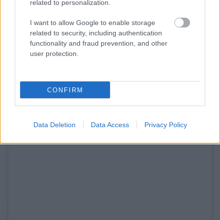
related to personalization.
Η χαρά είναι απίστευτη: αλάτι στο δέρμα και
I want to allow Google to enable storage
μακαρονάδα με γεύση θάλασσας.
related to security, including authentication
functionality and fraud prevention, and other
Σταθμός 5: Sama – 19:00
user protection.
CONFIRM
Data Deletion
Data Access
Privacy Policy