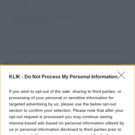
Η δημοσίευση κοινοποιήθηκε από το χρήστη Santa Pacou Paros (@santapacou)
Στο Santa Pacou, σε αυτό το… άγιο μέρος, πρέπει
να πας γύρω στις 20:30, για να προλάβεις να δεις
KLIK -
Do Not Process My Personal Information
το παιχνίδι της δύσης του ήλιου.
If you wish to opt-out of the sale, sharing to third parties, or
Σε μια μαγική τοποθεσία, πάνω στο βουνό,
processing of your personal or sensitive information for
προσφέρει εξαιρετική παραδοσιακή ελληνική
targeted advertising by us, please use the below opt-out
section to confirm your selection. Please note that after your
κουζίνα. Όχι για τουρίστες, όχι για μεγάλα
opt-out request is processed you may continue seeing
πορτοφόλια, αλλά για φυσιολογικούς ανθρώπους
interest-based ads based on personal information utilized by
που θέλουν να γευτούν πραγματικές νοστιμιές.
us or personal information disclosed to third parties prior to