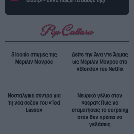
Βίσση» – αλλά παίζει τα σουξέ της!
5 iconic στιγμές της
Δείτε την Άνα ντε Άρμας
Μέριλιν Μονρόε
ως Μέριλιν Μονρόε στο
«Blonde» του Netflix
Νοσταλγική σέντρα για
Νευρικό γέλιο στον
τη νέα σεζόν του «Ted
«αέρα»: Πώς να
Lasso»
σταματήσεις το corpsing
όταν δεν πρέπει να
γελάσεις