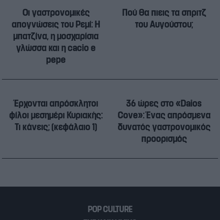
Oι γαστρονομικές
Πού θα πιεις τα σπριτζ
απογνώσεις του Ρεμί: Η
του Αυγούστου;
μπατζίνα, η μοσχαρίσια
γλώσσα και η cacio e
pepe
Έρχονται απρόσκλητοι
36 ώρες στο «Daios
φίλοι μεσημέρι Κυριακής:
Cove»: Ένας απρόσμενα
Τι κάνεις; (κεφάλαιο 1)
δυνατός γαστρονομικός
προορισμός
POP CULTURE