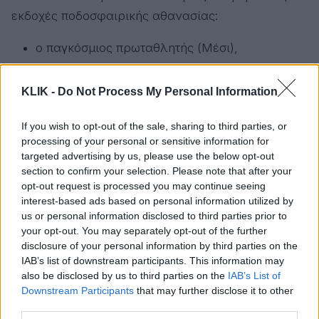
εκδοχές ποδοσφαιρικής αθανασίας:
ο παγκόσμιος πρωταθλητής (Μέσι),
ο παγκόσμιος σούπερ σταρ χωρίς Μουντιάλ
(Ρονάλντο),
KLIK -
Do Not Process My Personal Information
ο εθνικός θρύλος που επέζησε έξι
If you wish to opt-out of the sale, sharing to third parties, or
διοργανώσεων (Οτσόα).
processing of your personal or sensitive information for
targeted advertising by us, please use the below opt-out
Από το Mundial του 2006 μέχρι το Mundial του
section to confirm your selection. Please note that after your
2026 μεσολαβούν
20 ολόκληρα χρόνια
.
Όταν οι
opt-out request is processed you may continue seeing
interest-based ads based on personal information utilized by
Μέσι και Ρονάλντο έπαιζαν το πρώτο τους
us or personal information disclosed to third parties prior to
Παγκόσμιο Κύπελλο, ο Λαμίν Γιαμάλ δεν είχε
your opt-out. You may separately opt-out of the further
ακόμη γεννηθεί.
Αυτό δείχνει καλύτερα από
disclosure of your personal information by third parties on the
IAB’s list of downstream participants. This information may
οτιδήποτε άλλο το πόσο ασυνήθιστη είναι η
also be disclosed by us to third parties on the
IAB’s List of
διάρκεια της καριέρας τους.
Downstream Participants
that may further disclose it to other
third parties.
Οτσόα Η περίπτωση του είναι ένα από τα