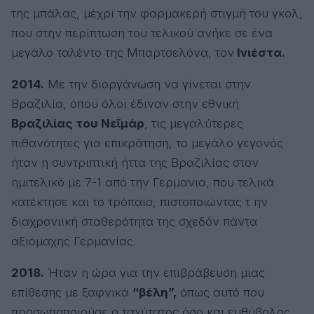
της μπάλας, μέχρι την φαρμακερή στιγμή του γκολ,
που στην περίπτωση του τελικού ανήκε σε ένα
μεγάλο ταλέντο της Μπαρτσελόνα, τον
Ινιέστα.
2014.
Με την διοργάνωση να γίνεται στην
Βραζιλία, όπου όλοι έδιναν στην εθνική
Βραζιλίας του Νεΐμάρ
, τις μεγαλύτερες
πιθανότητες για επικράτηση, το μεγάλο γεγονός
ήταν η συντριπτική ήττα της Βραζιλίας στον
ημιτελικό με 7-1 από την Γερμανια, που τελικά
κατέκτησε και το τρόπαιο, πιστοποιώντας τ ην
διαχρονιική σταθερότητα της σχεδόν πάντα
αξιόμαχης Γερμανίας.
2018.
Ήταν η ώρα για την επιβράβευση μιας
επίθεσης με ξαφνικά
“βέλη”,
όπως αυτό που
προσωποποιούσε ο ταχύτατος όσο και ευθύβολος