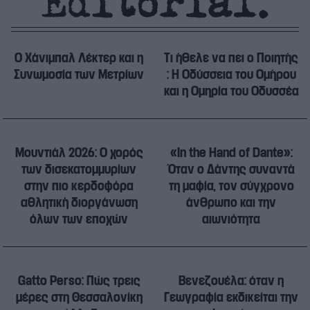
Ο Χάνιμπαλ Λέκτερ και η
Tι ήθελε να πει ο Ποιητής
Συνωμοσία των Μετρίων
: Η Οδύσσεια του Ομήρου
και η Ομηρία του Οδυσσέα
Μουντιάλ 2026: Ο χορός
«In the Hand of Dante»:
των δισεκατομμυρίων
Όταν ο Δάντης συναντά
στην πιο κερδοφόρα
τη μαφία, τον σύγχρονο
αθλητική διοργάνωση
άνθρωπο και την
όλων των εποχών
αιωνιότητα
Gatto Perso: Πώς τρεις
Βενεζουέλα: όταν η
μέρες στη Θεσσαλονίκη
Γεωγραφία εκδικείται την