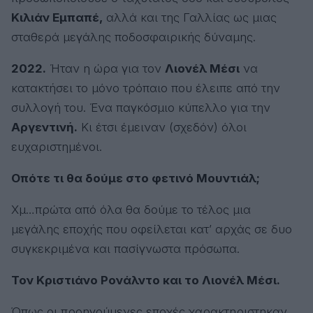
Κιλιάν Εμπαπέ,
αλλά και της Γαλλίας ως μιας
σταθερά μεγάλης ποδοσφαιρικής δύναμης.
2022.
Ήταν η ώρα για τον
Λιονέλ Μέσι
να
κατακτήσει το μόνο τρόπαιο που έλειπε από την
συλλογή του. Ένα παγκόσμιο κύπελλο για την
Αργεντινή.
Κι έτσι έμειναν (σχεδόν) όλοι
ευχαριστημένοι.
Οπότε τι θα δούμε στο φετινό Μουντιάλ;
Χμ…πρώτα από όλα θα δούμε το τέλος μια
μεγάλης εποχής που οφείλεται κατ’ αρχάς σε δυο
συγκεκριμένα και πασίγνωστα πρόσωπα.
Τον Κριστιάνο Ρονάλντο και το Λιονέλ Μέσι.
Όπως οι προηγούμενες εποχές χαρακτηριστηκαν