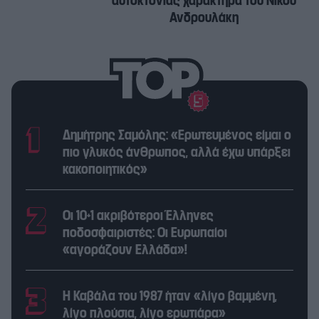
αυτοκτονίας χαρακτήρα του Νίκου
Ανδρουλάκη
Δημήτρης Σαμόλης: «Ερωτευμένος είμαι ο
πιο γλυκός άνθρωπος, αλλά έχω υπάρξει
κακοποιητικός»
Οι 10+1 ακριβότεροι Έλληνες
ποδοσφαιριστές: Οι Ευρωπαίοι
«αγοράζουν Ελλάδα»!
Η Καβάλα του 1987 ήταν «λίγο βαμμένη,
λίγο πλούσια, λίγο ερωτιάρα»