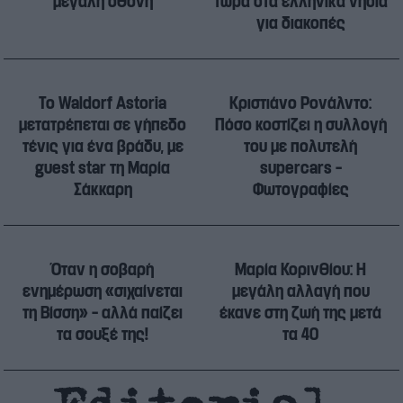
μεγάλη οθόνη
τώρα στα ελληνικά νησιά
για διακοπές
Το Waldorf Astoria
Κριστιάνο Ρονάλντο:
μετατρέπεται σε γήπεδο
Πόσο κοστίζει η συλλογή
τένις για ένα βράδυ, με
του με πολυτελή
guest star τη Μαρία
supercars –
Σάκκαρη
Φωτογραφίες
Όταν η σοβαρή
Μαρία Κορινθίου: Η
ενημέρωση «σιχαίνεται
μεγάλη αλλαγή που
τη Βίσση» – αλλά παίζει
έκανε στη ζωή της μετά
τα σουξέ της!
τα 40