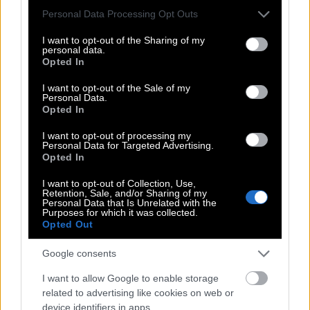
Please note that this website/app uses one or more Google
Personal Data Processing Opt Outs
ωραιότερα ανθρώπινα stories αυτού του Mundial.
services and may gather and store information including but
not limited to your visit or usage behaviour. You may click to
I want to opt-out of the Sharing of my
Ο
Guillermo “Memo” Ochoa
βρίσκεται στην
personal data.
grant or deny consent to Google and its third-party tags to
Opted In
τελική 26άδα του Μεξικού και θα συμμετάσχει στο
use your data for below specified purposes in below Google
consent section.
Mundial 2026. Εφόσον αγωνιστεί έστω και σε ένα
I want to opt-out of the Sale of my
Personal Data.
παιχνίδι, θα γράψει ιστορία ως ένας από τους
Opted In
πρώτους ποδοσφαιριστές που έπαιξαν σε
6
I want to opt-out of processing my
Παγκόσμια Κύπελλα
.
Personal Data for Targeted Advertising.
Opted In
Οι συμμετοχές του είναι:
I want to opt-out of Collection, Use,
Retention, Sale, and/or Sharing of my
Personal Data that Is Unrelated with the
2006 – Γερμανία
Purposes for which it was collected.
Opted Out
2010 – Νότια Αφρική
2014 – Βραζιλία
Google consents
2018 – Ρωσία
I want to allow Google to enable storage
related to advertising like cookies on web or
2022 – Κατάρ
device identifiers in apps.