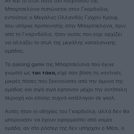
Αν και το στυλ αυτό του παιχνιδιού της
Μπαρτσελόνα πιστώνεται στον Γκαρδιόλα,
εντούτοις ο Μεγάλος Ολλανδός Γιόχαν Κρόιφ,
που υπήρκε προπονητής στην Μπαρτσελόνα, πριν
από το Γκαρνδιόλα, ήταν αυτός που είχε αρχίζει
να αλλάζει το στυλ της μεγάλης καταλανικης
ομάδας.
Το passing game της Μπαρτσελόνα πού έγινε
γνωστό ως
τικι τάκα,
είχε σαν βάση τις κοντινές
μικρές πάσες που ξεκινούσαν από την άμυνα της
ομάδας και σιγά σιγά έφταναν μέχρι την αντίπαλη
περιοχή και επίσης συχνά κατέληγαν σε γκολ.
Αυτές ήταν οι οδηγίες του Γκαρδιόλα, αλλά δεν θα
μπορούσαν να έχουν εφαρμοστεί από καμία
ομάδα, αν στο ρόστερ της δεν υπήρχαν ο Μέσι, ο