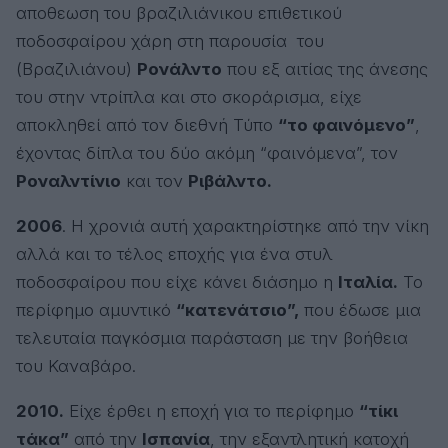
αποθεωση του βραζιλιάνικου επιθετικού
ποδοσφαίρου χάρη στη παρουσία του
(Βραζιλιάνου)
Ρονάλντο
που εξ αιτίας της άνεσης
του στην ντρίπλα και στο σκοράρισμα, είχε
αποκληθεί από τον διεθνή Τύπο
“το φαινόμενο”
,
έχοντας δίπλα του δύο ακόμη “φαινόμενα”, τον
Ροναλντίνιο
και τον
Ριβάλντο.
2006
. Η χρονιά αυτή χαρακτηρίστηκε από την νίκη
αλλά και το τέλος εποχής για ένα στυλ
ποδοσφαίρου που είχε κάνει διάσημο η
Ιταλία.
Το
περίφημο αμυντικό
“κατενάτσιο”,
που έδωσε μια
τελευταία παγκόσμια παράσταση με την βοήθεια
του Καναβάρο.
2010.
Είχε έρθει η εποχή για το περίφημο
“τίκι
τάκα”
από την
Ισπανία
, την εξαντλητική κατοχή