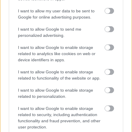
2026 – ΗΠΑ, Καναδάς, Μεξικό
I want to allow my user data to be sent to
Το εντυπωσιακό είναι ότι ο Οτσόα δεν είναι απλώς
Google for online advertising purposes.
ένας παίκτης μεγάλης διάρκειας. Έχει συνδεθεί με
I want to allow Google to send me
μερικές από τις πιο θρυλικές εμφανίσεις
personalized advertising.
τερματοφύλακα στην ιστορία των Mundial,
I want to allow Google to enable storage
ιδιαίτερα εκείνο το
Βραζιλία–Μεξικό 0-0 το
related to analytics like cookies on web or
2014
, όταν έκανε απίστευτες αποκρούσεις
device identifiers in apps.
απέναντι στον Νεϊμάρ και είχε χαρακτηριστεί από
I want to allow Google to enable storage
πολλούς ως ο κορυφαίος παίκτης του αγώνα.
related to functionality of the website or app.
Έτσι συνοψίζοντας
I want to allow Google to enable storage
related to personalization.
Ο Μέσι κυνηγά το τελευταίο του κεφάλαιο ως
I want to allow Google to enable storage
παγκόσμιος πρωταθλητής.
related to security, including authentication
Ο Ρονάλντο κυνηγά το μοναδικό μεγάλο
functionality and fraud prevention, and other
user protection.
τρόπαιο που δεν κατέκτησε ποτέ.