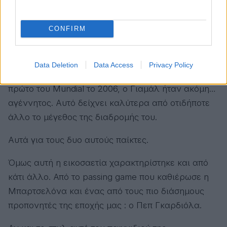
Ο Οτσόα κυνηγά απλώς την Ιστορία, ως ο
τερματοφύλακας που κατάφερε να εμφανιστεί
CONFIRM
σε έξι διαφορετικές εποχές του ποδοσφαίρου.
Και κάτι ακόμη σαν δημοσιογραφική λεπτομέρεια:
Data Deletion
Data Access
Privacy Policy
όταν ο Οτσόα, ο Μέσι και ο Ρονάλντο πήγαν στο
πρώτο του Mundial το 2006, ο Γιαμάλ ήταν ακόμη…
αγέννητος. Αυτό δείχνει καλύτερα από οτιδήποτε
άλλο το μέγεθος της διαδρομής του.
Αυτά για τους δυο αυτούς παίκτες.
Όμως αυτή η εικοσαετία χαρακτηρίστηκε και από
κάτι άλλο. Από το passing game που καθιέρωσε η
Μπαρτσελόνα και ένας από τους πιο διάσημους
προπονητές της εποχής μας : ο Πεπ Γκαρδιόλα.